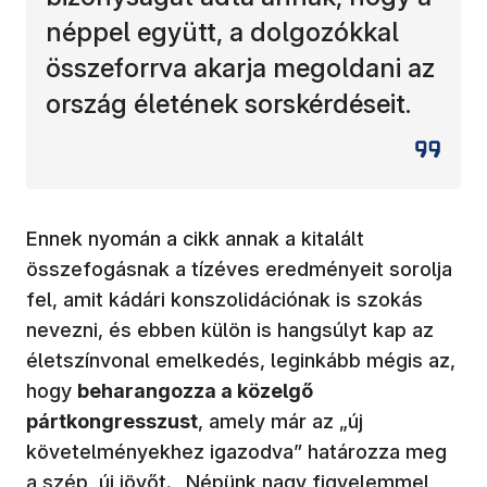
néppel együtt, a dolgozókkal
összeforrva akarja megoldani az
ország életének sorskérdéseit.
Ennek nyomán a cikk annak a kitalált
összefogásnak a tízéves eredményeit sorolja
fel, amit kádári konszolidációnak is szokás
nevezni, és ebben külön is hangsúlyt kap az
életszínvonal emelkedés, leginkább mégis az,
hogy
beharangozza a közelgő
pártkongresszust
, amely már az „új
követelményekhez igazodva” határozza meg
a szép, új jövőt. „Népünk nagy figyelemmel