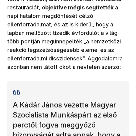
restaurációt,
objektí
ve m
é
gis segített
é
k
a
népi hatalom megdöntését célzó
ellenforradalmat, és az is kiderül, hogy a
lapban mellőzött tizedik évfordulót a világ
több pontján megünnepelték „a nemzetközi
reakció legszélsőségesebb elemei és az
ellenforradalmi disszidensek”. Aggodalomra
azonban nem látott okot a névtelen szerző:
A Kádár János vezette Magyar
Szocialista Munkáspárt az első
perctől fogva meggyőző
bizonyságát adta annak, hogy a