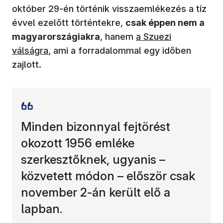
október 29-én történik visszaemlékezés a tíz
évvel ezelőtt történtekre,
csak éppen nem a
(új ablakban nyílik m
magyarországiakra
, hanem
a Szuezi
válságra
, ami a forradalommal egy időben
zajlott.
Minden bizonnyal fejtörést
okozott 1956 emléke
szerkesztőknek, ugyanis –
közvetett módon – először csak
november 2-án került elő a
lapban.