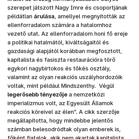
szerepet játszott Nagy Imre és csoportjának
példátlan
árulása
, amellyel megnyitották az
ellenforradalom számára a hatalomhoz
vezető utat. Az ellenforradalom honi fő ereje
a politikai hatalmától, kiváltságaitól és
gazdasági alapjától korábban megfosztott,
kapitalista és fasiszta restaurációra törő
egykori nagybirtokos és tőkés osztály,
valamint az olyan reakciós uszályhordozóik
voltak, mint például Mindszenthy. Végül
leger
ősebb t
é
nyezője
a nemzetközi
imperializmus volt, az Egyesült Államok
reakciós köreivel az élen”. A cikk szerzője
megállapította, hogy mindebbe jelentős
számban belesodródtak olyan emberek is,
főként fiatalok, akik nem akartak kapitalista