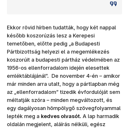
Ekkor rövid hírben tudatták, hogy két nappal
később koszorúzás lesz a Kerepesi
temetőben, előtte pedig „a Budapesti
Pártbizottság helyezi el a megemlékezés
koszorúit a budapesti pártház védelmében az
1956-os ellenforradalom idején elesettek
emléktáblájánál”. De november 4-én – amikor
már minden arra utalt, hogy a pártlapban még
az „ellenforradalom” tizedik évfordulóját sem
méltatják szóra – minden megváltozott, és
egy dagályosan hömpölygő szövegfolyammal
lepték meg a
kedves olvasót
. A lap harmadik
oldalán megjelent, aláírás nélküli, egész