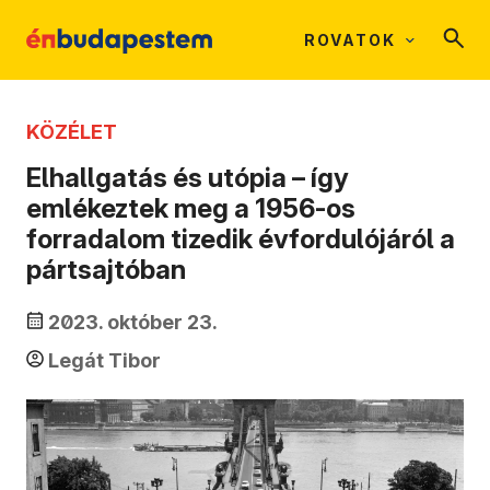
ROVATOK
KÖZÉLET
Elhallgatás és utópia – így
emlékeztek meg a 1956-os
forradalom tizedik évfordulójáról a
pártsajtóban
2023. október 23.
Legát Tibor