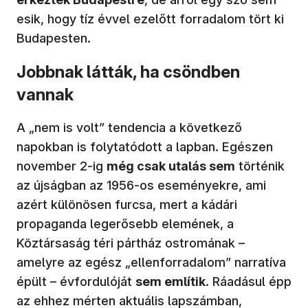
esik, hogy tíz évvel ezelőtt forradalom tört ki
Budapesten.
Jobbnak látták, ha csöndben
vannak
A „nem is volt” tendencia a következő
napokban is folytatódott a lapban. Egészen
november 2-ig
még csak utalás sem
történik
az újságban az 1956-os eseményekre, ami
azért különösen furcsa, mert a kádári
propaganda legerősebb elemének, a
Köztársaság téri pártház ostromának –
amelyre az egész „ellenforradalom” narratíva
épült – évfordulóját
sem említik
. Ráadásul épp
az ehhez mérten aktuális lapszámban,