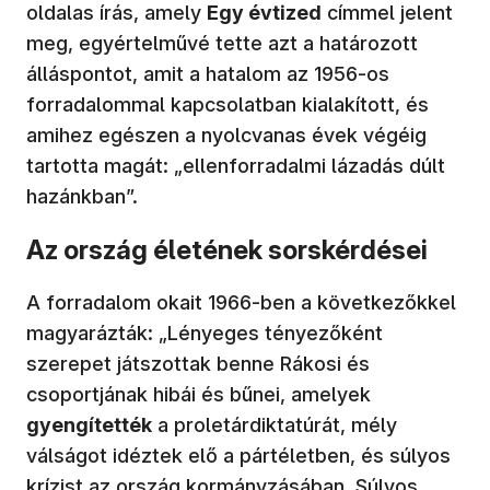
oldalas írás, amely
Egy évtized
címmel jelent
meg, egyértelművé tette azt a határozott
álláspontot, amit a hatalom az 1956-os
forradalommal kapcsolatban kialakított, és
amihez egészen a nyolcvanas évek végéig
tartotta magát: „ellenforradalmi lázadás dúlt
hazánkban”.
Az ország életének sorskérdései
A forradalom okait 1966-ben a következőkkel
magyarázták: „Lényeges tényezőként
szerepet játszottak benne Rákosi és
csoportjának hibái és bűnei, amelyek
gyengített
é
k
a proletárdiktatúrát, mély
válságot idéztek elő a pártéletben, és súlyos
krízist az ország kormányzásában. Súlyos