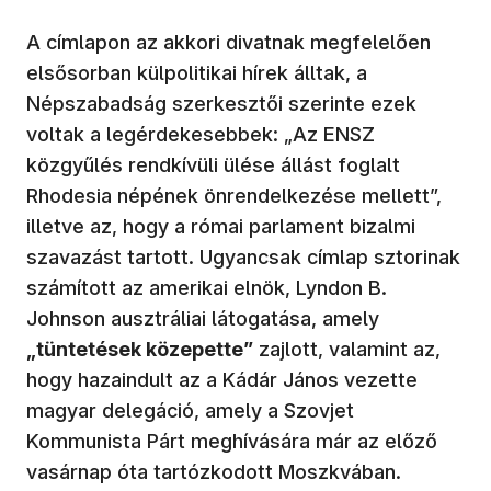
A címlapon az akkori divatnak megfelelően
elsősorban külpolitikai hírek álltak, a
Népszabadság szerkesztői szerinte ezek
voltak a legérdekesebbek: „Az ENSZ
közgyűlés rendkívüli ülése állást foglalt
Rhodesia népének önrendelkezése mellett”,
illetve az, hogy a római parlament bizalmi
szavazást tartott. Ugyancsak címlap sztorinak
számított az amerikai elnök, Lyndon B.
Johnson ausztráliai látogatása, amely
„tüntetések közepette”
zajlott, valamint az,
hogy hazaindult az a Kádár János vezette
magyar delegáció, amely a Szovjet
Kommunista Párt meghívására már az előző
vasárnap óta tartózkodott Moszkvában.