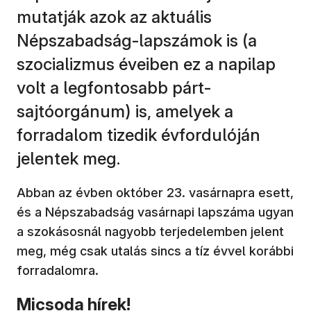
mutatják azok az aktuális
Népszabadság-lapszámok is (a
szocializmus éveiben ez a napilap
volt a legfontosabb párt-
sajtóorgánum) is, amelyek a
forradalom tizedik évfordulóján
jelentek meg.
Abban az évben október 23. vasárnapra esett,
és a Népszabadság vasárnapi lapszáma ugyan
a szokásosnál nagyobb terjedelemben jelent
meg, még csak utalás sincs a tíz évvel korábbi
forradalomra.
Micsoda hírek!