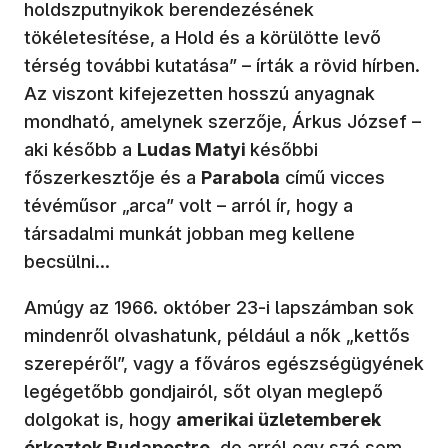
holdszputnyikok berendezésének
tökéletesítése, a Hold és a körülötte levő
térség további kutatása” – írták a rövid hírben.
Az viszont kifejezetten hosszú anyagnak
mondható, amelynek szerzője, Árkus József –
aki később a
Ludas Matyi
későbbi
főszerkesztője és a
Parabola
című vicces
tévéműsor „arca” volt – arról ír, hogy a
társadalmi munkát jobban meg kellene
becsülni…
Amúgy az 1966. október 23-i lapszámban sok
mindenről olvashatunk, például a nők „kettős
szerepéről”, vagy a főváros egészségügyének
legégetőbb gondjairól, sőt olyan meglepő
dolgokat is, hogy
amerikai üzletemberek
é
rkeztek Budapestre
, de arról egy szó sem