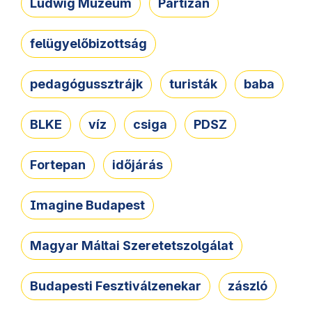
Ludwig Múzeum
Partizán
felügyelőbizottság
pedagógussztrájk
turisták
baba
BLKE
víz
csiga
PDSZ
Fortepan
időjárás
Imagine Budapest
Magyar Máltai Szeretetszolgálat
Budapesti Fesztiválzenekar
zászló