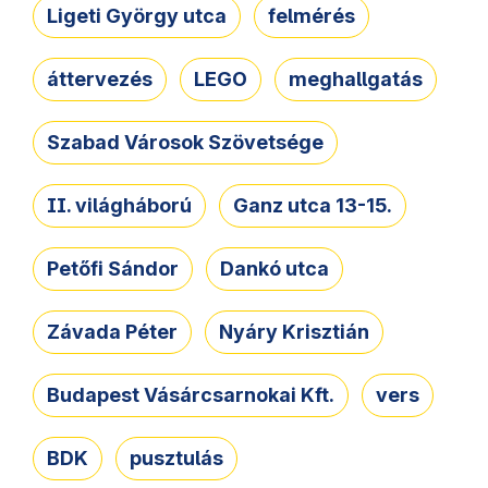
Ligeti György utca
felmérés
áttervezés
LEGO
meghallgatás
Szabad Városok Szövetsége
II. világháború
Ganz utca 13-15.
Petőfi Sándor
Dankó utca
Závada Péter
Nyáry Krisztián
Budapest Vásárcsarnokai Kft.
vers
BDK
pusztulás