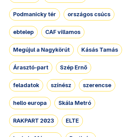
Podmanicky tér
országos csúcs
ebtelep
CAF villamos
Megújul a Nagykörút
Kásás Tamás
Árasztó-part
Szép Ernő
feladatok
színész
szerencse
hello europa
Skála Metró
RAKPART 2023
ELTE