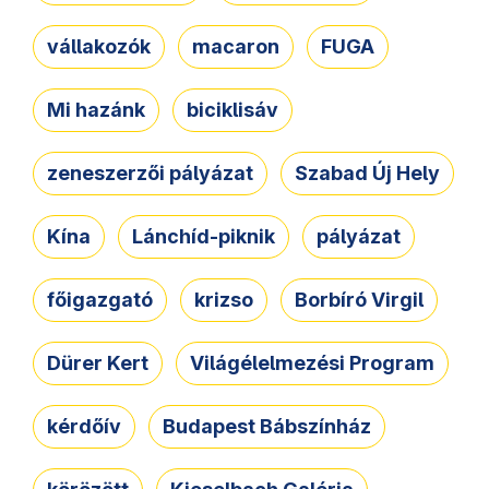
vállakozók
macaron
FUGA
Mi hazánk
biciklisáv
zeneszerzői pályázat
Szabad Új Hely
Kína
Lánchíd-piknik
pályázat
főigazgató
krizso
Borbíró Virgil
Dürer Kert
Világélelmezési Program
kérdőív
Budapest Bábszínház