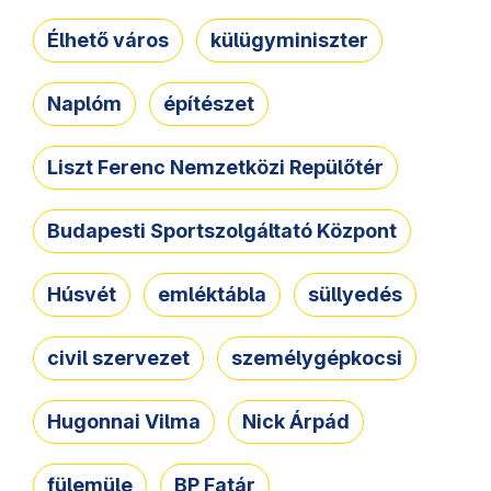
Élhető város
külügyminiszter
Naplóm
építészet
Liszt Ferenc Nemzetközi Repülőtér
Budapesti Sportszolgáltató Központ
Húsvét
emléktábla
süllyedés
civil szervezet
személygépkocsi
Hugonnai Vilma
Nick Árpád
fülemüle
BP Fatár