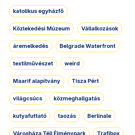
katolikus egyházfő
Közlekedési Múzeum
Vállalkozások
áremelkedés
Belgrade Waterfront
textilművészet
weird
Maarif alapítvány
Tisza Pért
világcsúcs
közmeghallgatás
kutyafuttató
taozás
Berlinale
Városháza Téli Élménypark
Trafibox