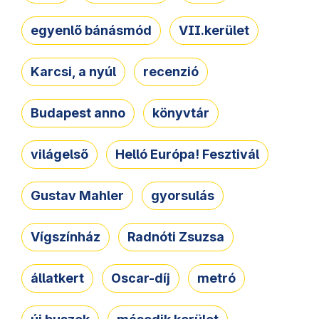
egyenlő bánásmód
VII.kerület
Karcsi, a nyúl
recenzió
Budapest anno
könyvtár
világelső
Helló Európa! Fesztivál
Gustav Mahler
gyorsulás
Vígszínház
Radnóti Zsuzsa
állatkert
Oscar-díj
metró