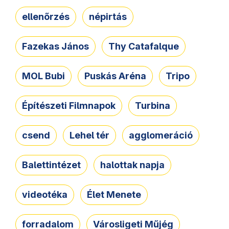
ellenőrzés
népirtás
Fazekas János
Thy Catafalque
MOL Bubi
Puskás Aréna
Tripo
Építészeti Filmnapok
Turbina
csend
Lehel tér
agglomeráció
Balettintézet
halottak napja
videotéka
Élet Menete
forradalom
Városligeti Műjég