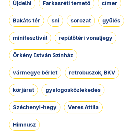
Újdelhi
Farkasréti temető
címer
Bakáts tér
sni
sorozat
gyűlés
minifesztivál
repülőtéri vonaljegy
Örkény István Színház
vármegye bérlet
retrobuszok, BKV
körjárat
gyalogosközlekedés
Széchenyi-hegy
Veres Attila
Himnusz