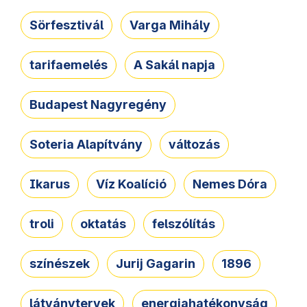
Sörfesztivál
Varga Mihály
tarifaemelés
A Sakál napja
Budapest Nagyregény
Soteria Alapítvány
változás
Ikarus
Víz Koalíció
Nemes Dóra
troli
oktatás
felszólítás
színészek
Jurij Gagarin
1896
látványtervek
energiahatékonyság