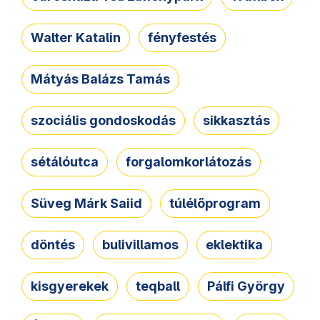
Walter Katalin
fényfestés
Mátyás Balázs Tamás
szociális gondoskodás
sikkasztás
sétálóutca
forgalomkorlátozás
Süveg Márk Saiid
túlélőprogram
döntés
bulivillamos
eklektika
kisgyerekek
teqball
Pálfi György