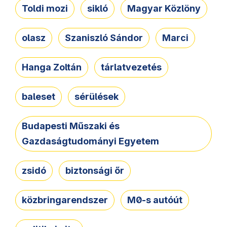
Toldi mozi
sikló
Magyar Közlöny
olasz
Szaniszló Sándor
Marci
Hanga Zoltán
tárlatvezetés
baleset
sérülések
Budapesti Műszaki és
Gazdaságtudományi Egyetem
zsidó
biztonsági őr
közbringarendszer
M0-s autóút