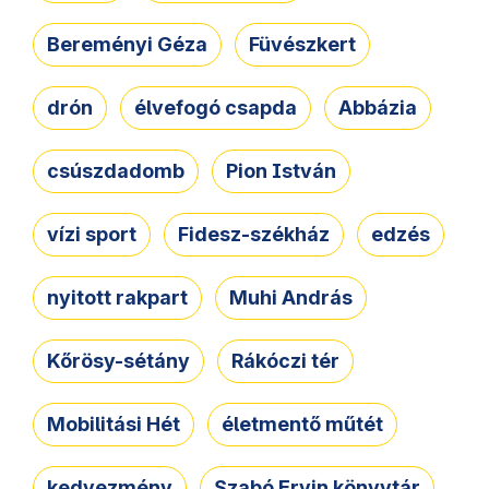
Bereményi Géza
Füvészkert
drón
élvefogó csapda
Abbázia
csúszdadomb
Pion István
vízi sport
Fidesz-székház
edzés
nyitott rakpart
Muhi András
Kőrösy-sétány
Rákóczi tér
Mobilitási Hét
életmentő műtét
kedvezmény
Szabó Ervin könyvtár