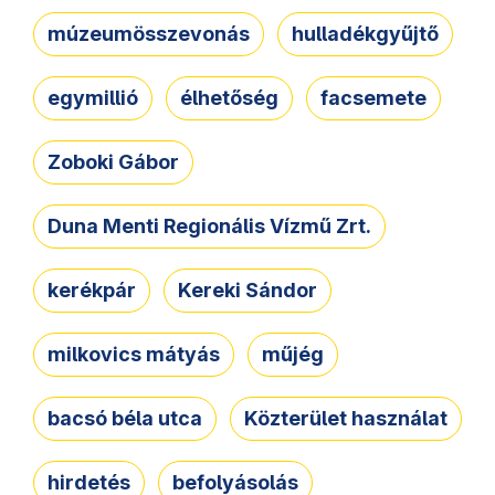
múzeumösszevonás
hulladékgyűjtő
egymillió
élhetőség
facsemete
Zoboki Gábor
Duna Menti Regionális Vízmű Zrt.
kerékpár
Kereki Sándor
milkovics mátyás
műjég
bacsó béla utca
Közterület használat
hirdetés
befolyásolás