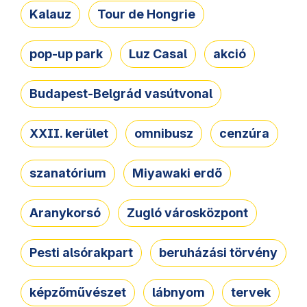
Kalauz
Tour de Hongrie
pop-up park
Luz Casal
akció
Budapest-Belgrád vasútvonal
XXII. kerület
omnibusz
cenzúra
szanatórium
Miyawaki erdő
Aranykorsó
Zugló városközpont
Pesti alsórakpart
beruházási törvény
képzőművészet
lábnyom
tervek