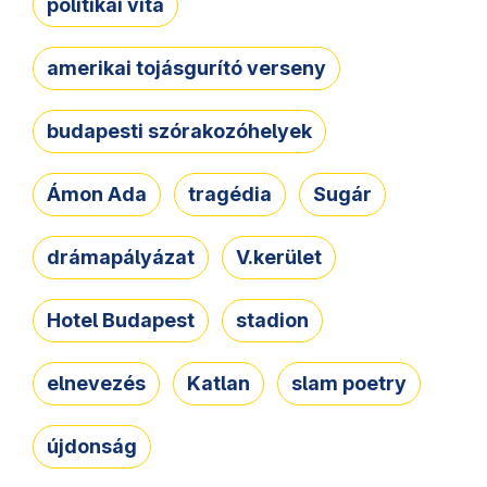
politikai vita
amerikai tojásgurító verseny
budapesti szórakozóhelyek
Ámon Ada
tragédia
Sugár
drámapályázat
V.kerület
Hotel Budapest
stadion
elnevezés
Katlan
slam poetry
újdonság