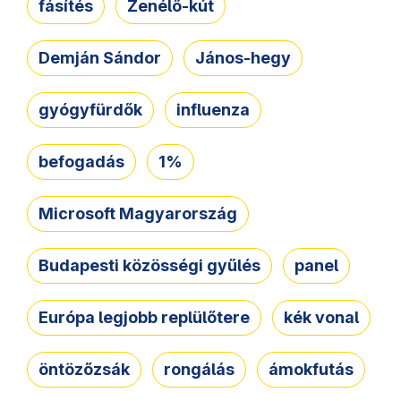
fásítés
Zenélő-kút
Demján Sándor
János-hegy
gyógyfürdők
influenza
befogadás
1%
Microsoft Magyarország
Budapesti közösségi gyűlés
panel
Európa legjobb replülőtere
kék vonal
öntözőzsák
rongálás
ámokfutás