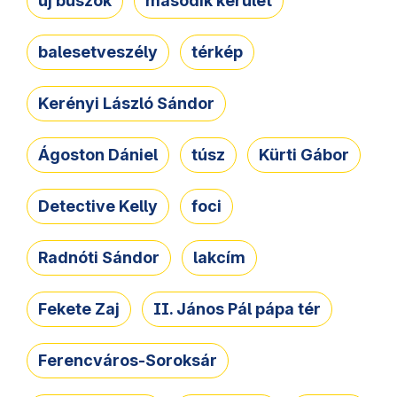
új buszok
második kerület
balesetveszély
térkép
Kerényi László Sándor
Ágoston Dániel
túsz
Kürti Gábor
Detective Kelly
foci
Radnóti Sándor
lakcím
Fekete Zaj
II. János Pál pápa tér
Ferencváros-Soroksár