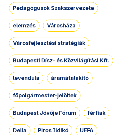
Pedagógusok Szakszervezete
elemzés
Városháza
Városfejlesztési stratégiák
Budapesti Dísz- és Közvilágítási Kft.
levendula
áramátalakító
főpolgármester-jelöltek
Budapest Jövője Fórum
férfiak
Della
Piros Ildikó
UEFA