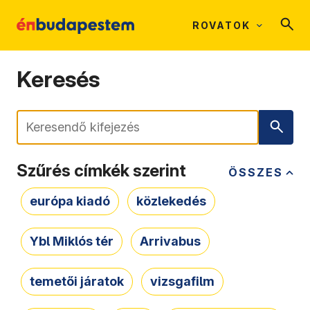
ROVATOK
Keresés
Keresés
Szűrés címkék szerint
ÖSSZES
európa kiadó
közlekedés
Ybl Miklós tér
Arrivabus
temetői járatok
vizsgafilm