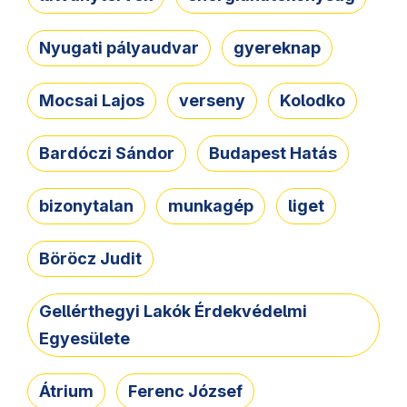
Nyugati pályaudvar
gyereknap
Mocsai Lajos
verseny
Kolodko
Bardóczi Sándor
Budapest Hatás
bizonytalan
munkagép
liget
Böröcz Judit
Gellérthegyi Lakók Érdekvédelmi
Egyesülete
Átrium
Ferenc József