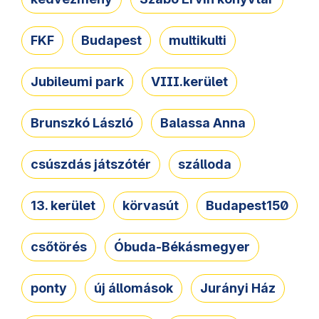
FKF
Budapest
multikulti
Jubileumi park
VIII.kerület
Brunszkó László
Balassa Anna
csúszdás játszótér
szálloda
13. kerület
körvasút
Budapest150
csőtörés
Óbuda-Békásmegyer
ponty
új állomások
Jurányi Ház