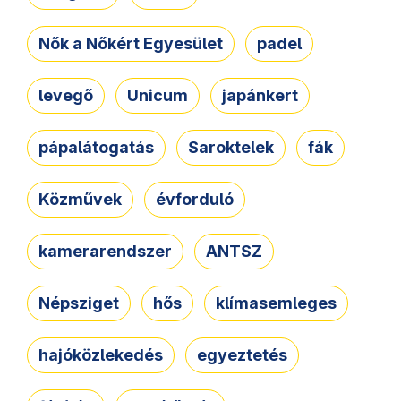
Nők a Nőkért Egyesület
padel
levegő
Unicum
japánkert
pápalátogatás
Saroktelek
fák
Közművek
évforduló
kamerarendszer
ANTSZ
Népsziget
hős
klímasemleges
hajóközlekedés
egyeztetés