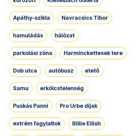
körözött
Kieselbach Galéria
Apáthy-szikla
Navracsics Tibor
hamuládás
hálózat
parkolási zóna
Harminckettesek tere
Dob utca
autóbusz
etető
Samu
erkölcstelenség
Puskás Panni
Pro Urbe díjak
extrém fagylaltok
Billie Eilish