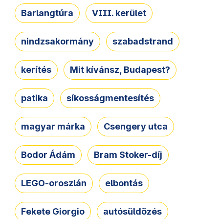
Barlangtúra
VIII. kerület
nindzsakormány
szabadstrand
kerítés
Mit kívánsz, Budapest?
patika
síkosságmentesítés
magyar márka
Csengery utca
Bodor Ádám
Bram Stoker-díj
LEGO-oroszlán
elbontás
Fekete Giorgio
autósüldözés