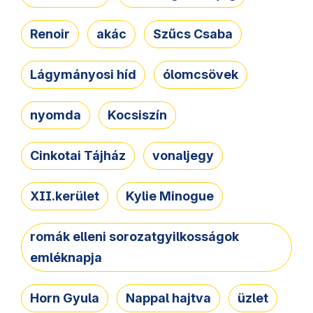
Renoir
akác
Szűcs Csaba
Lágymányosi híd
ólomcsövek
nyomda
Kocsiszín
Cinkotai Tájház
vonaljegy
XII.kerület
Kylie Minogue
romák elleni sorozatgyilkosságok
emléknapja
Horn Gyula
Nappal hajtva
üzlet