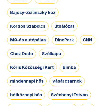
Bajcsy-Zsilinszky köz
Kordos Szabolcs
úthálózat
M0-ás autópálya
DinoPark
CNN
Chez Dodo
Szélkapu
Kőris Közösségi Kert
Bimba
mindennapi hős
vásárcsarnok
hétköznapi hős
Széchenyi István