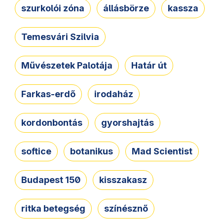
szurkolói zóna
állásbörze
kassza
Temesvári Szilvia
Művészetek Palotája
Határ út
Farkas-erdő
irodaház
kordonbontás
gyorshajtás
softice
botanikus
Mad Scientist
Budapest 150
kisszakasz
ritka betegség
színésznő