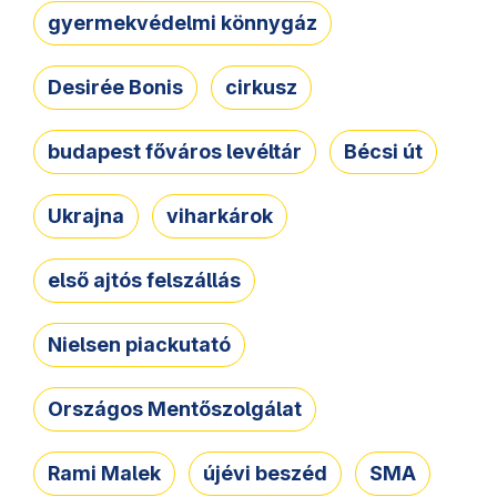
gyermekvédelmi könnygáz
Desirée Bonis
cirkusz
budapest főváros levéltár
Bécsi út
Ukrajna
viharkárok
első ajtós felszállás
Nielsen piackutató
Országos Mentőszolgálat
Rami Malek
újévi beszéd
SMA