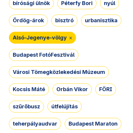
bírósági ülnök
Péterfy Bori
nyúl
Ördög-árok
bisztró
urbanisztika
Alsó-Jegenye-völgy
Budapest FotóFesztivál
Városi Tömegközlekedési Múzeum
Kocsis Máté
Orbán Vikor
FÖRI
szűrőbusz
útfelújítás
teherpályaudvar
Budapest Maraton