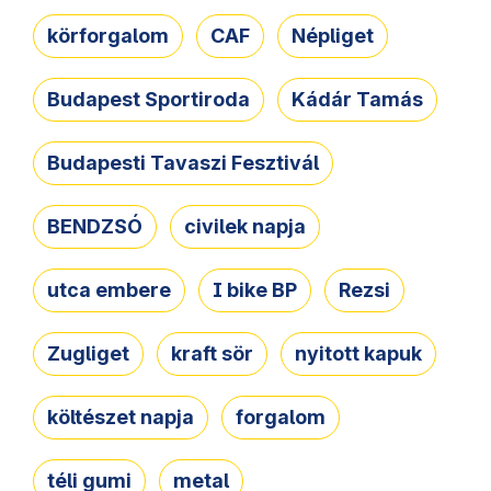
körforgalom
CAF
Népliget
Budapest Sportiroda
Kádár Tamás
Budapesti Tavaszi Fesztivál
BENDZSÓ
civilek napja
utca embere
I bike BP
Rezsi
Zugliget
kraft sör
nyitott kapuk
költészet napja
forgalom
téli gumi
metal