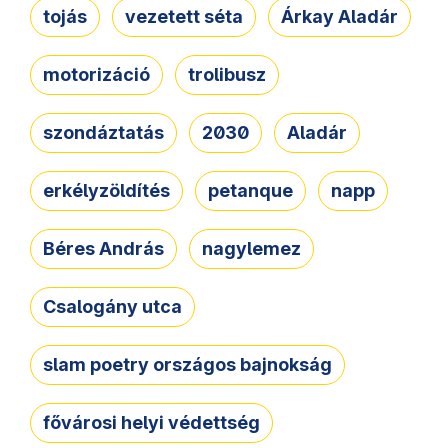
tojás
vezetett séta
Árkay Aladár
motorizáció
trolibusz
szondáztatás
2030
Aladár
erkélyzöldítés
petanque
napp
Béres András
nagylemez
Csalogány utca
slam poetry országos bajnokság
fővárosi helyi védettség