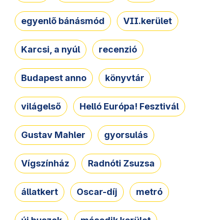
egyenlő bánásmód
VII.kerület
Karcsi, a nyúl
recenzió
Budapest anno
könyvtár
világelső
Helló Európa! Fesztivál
Gustav Mahler
gyorsulás
Vígszínház
Radnóti Zsuzsa
állatkert
Oscar-díj
metró