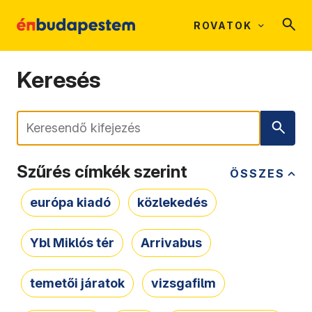
ROVATOK
Keresés
Keresés
Szűrés címkék szerint
ÖSSZES
európa kiadó
közlekedés
Ybl Miklós tér
Arrivabus
temetői járatok
vizsgafilm