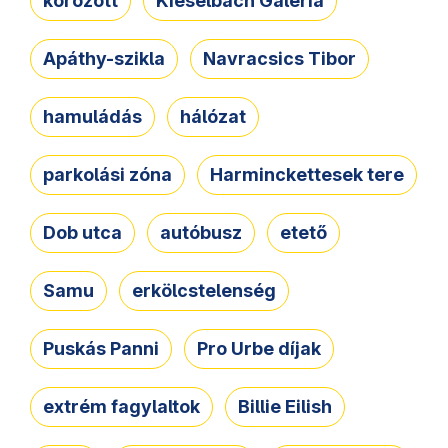
körözött
Kieselbach Galéria
Apáthy-szikla
Navracsics Tibor
hamuládás
hálózat
parkolási zóna
Harminckettesek tere
Dob utca
autóbusz
etető
Samu
erkölcstelenség
Puskás Panni
Pro Urbe díjak
extrém fagylaltok
Billie Eilish