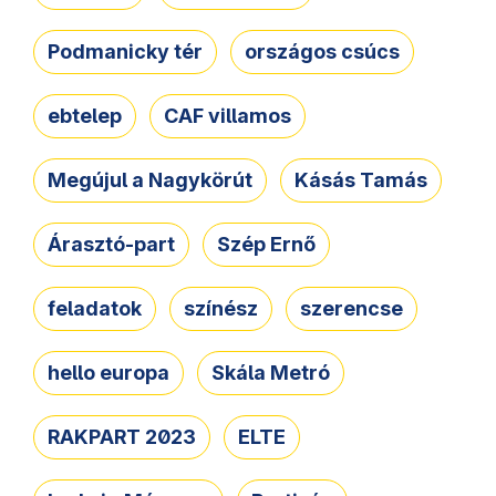
Podmanicky tér
országos csúcs
ebtelep
CAF villamos
Megújul a Nagykörút
Kásás Tamás
Árasztó-part
Szép Ernő
feladatok
színész
szerencse
hello europa
Skála Metró
RAKPART 2023
ELTE