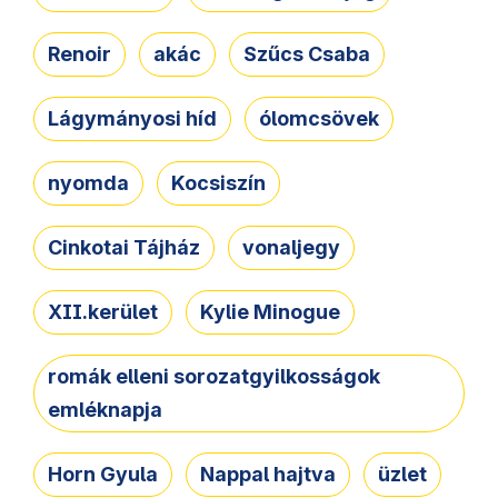
Renoir
akác
Szűcs Csaba
Lágymányosi híd
ólomcsövek
nyomda
Kocsiszín
Cinkotai Tájház
vonaljegy
XII.kerület
Kylie Minogue
romák elleni sorozatgyilkosságok
emléknapja
Horn Gyula
Nappal hajtva
üzlet