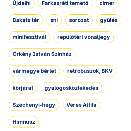
Újdelhi
Farkasréti temető
címer
Bakáts tér
sni
sorozat
gyűlés
minifesztivál
repülőtéri vonaljegy
Örkény István Színház
vármegye bérlet
retrobuszok, BKV
körjárat
gyalogosközlekedés
Széchenyi-hegy
Veres Attila
Himnusz