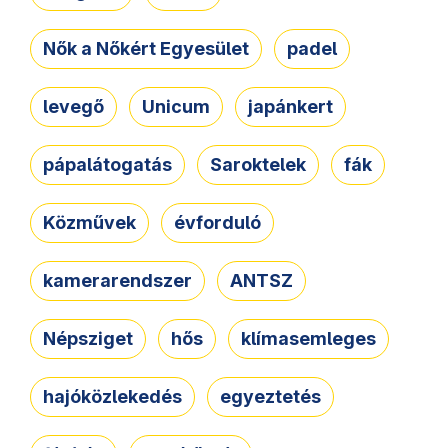
Nők a Nőkért Egyesület
padel
levegő
Unicum
japánkert
pápalátogatás
Saroktelek
fák
Közművek
évforduló
kamerarendszer
ANTSZ
Népsziget
hős
klímasemleges
hajóközlekedés
egyeztetés