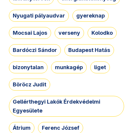
Nyugati pályaudvar
gyereknap
Mocsai Lajos
verseny
Kolodko
Bardóczi Sándor
Budapest Hatás
bizonytalan
munkagép
liget
Böröcz Judit
Gellérthegyi Lakók Érdekvédelmi
Egyesülete
Átrium
Ferenc József