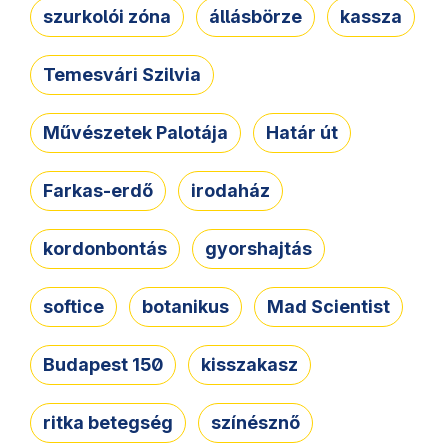
szurkolói zóna
állásbörze
kassza
Temesvári Szilvia
Művészetek Palotája
Határ út
Farkas-erdő
irodaház
kordonbontás
gyorshajtás
softice
botanikus
Mad Scientist
Budapest 150
kisszakasz
ritka betegség
színésznő