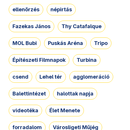
ellenőrzés
népirtás
Fazekas János
Thy Catafalque
MOL Bubi
Puskás Aréna
Tripo
Építészeti Filmnapok
Turbina
csend
Lehel tér
agglomeráció
Balettintézet
halottak napja
videotéka
Élet Menete
forradalom
Városligeti Műjég