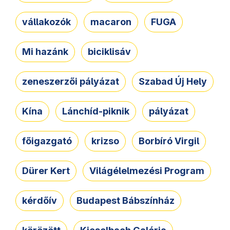
vállakozók
macaron
FUGA
Mi hazánk
biciklisáv
zeneszerzői pályázat
Szabad Új Hely
Kína
Lánchíd-piknik
pályázat
főigazgató
krizso
Borbíró Virgil
Dürer Kert
Világélelmezési Program
kérdőív
Budapest Bábszínház