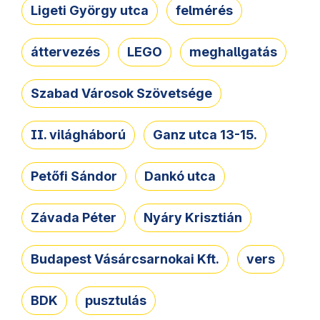
Ligeti György utca
felmérés
áttervezés
LEGO
meghallgatás
Szabad Városok Szövetsége
II. világháború
Ganz utca 13-15.
Petőfi Sándor
Dankó utca
Závada Péter
Nyáry Krisztián
Budapest Vásárcsarnokai Kft.
vers
BDK
pusztulás