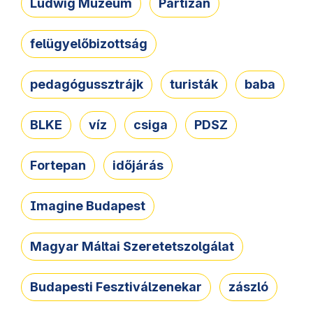
Ludwig Múzeum
Partizán
felügyelőbizottság
pedagógussztrájk
turisták
baba
BLKE
víz
csiga
PDSZ
Fortepan
időjárás
Imagine Budapest
Magyar Máltai Szeretetszolgálat
Budapesti Fesztiválzenekar
zászló