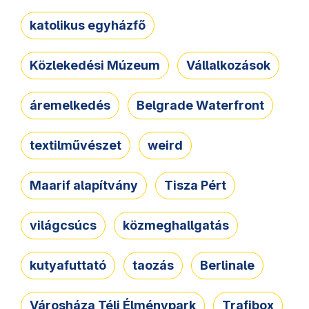
katolikus egyházfő
Közlekedési Múzeum
Vállalkozások
áremelkedés
Belgrade Waterfront
textilművészet
weird
Maarif alapítvány
Tisza Pért
világcsúcs
közmeghallgatás
kutyafuttató
taozás
Berlinale
Városháza Téli Élménypark
Trafibox