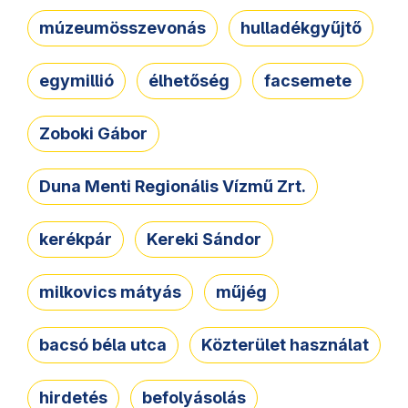
múzeumösszevonás
hulladékgyűjtő
egymillió
élhetőség
facsemete
Zoboki Gábor
Duna Menti Regionális Vízmű Zrt.
kerékpár
Kereki Sándor
milkovics mátyás
műjég
bacsó béla utca
Közterület használat
hirdetés
befolyásolás