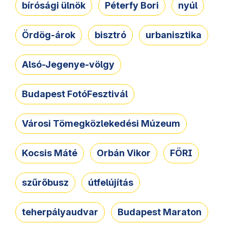
bírósági ülnök
Péterfy Bori
nyúl
Ördög-árok
bisztró
urbanisztika
Alsó-Jegenye-völgy
Budapest FotóFesztivál
Városi Tömegközlekedési Múzeum
Kocsis Máté
Orbán Vikor
FÖRI
szűrőbusz
útfelújítás
teherpályaudvar
Budapest Maraton