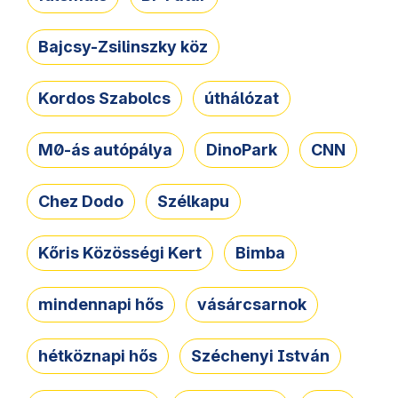
Bajcsy-Zsilinszky köz
Kordos Szabolcs
úthálózat
M0-ás autópálya
DinoPark
CNN
Chez Dodo
Szélkapu
Kőris Közösségi Kert
Bimba
mindennapi hős
vásárcsarnok
hétköznapi hős
Széchenyi István