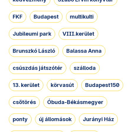
FKF
Budapest
multikulti
Jubileumi park
VIII.kerület
Brunszkó László
Balassa Anna
csúszdás játszótér
szálloda
13. kerület
körvasút
Budapest150
csőtörés
Óbuda-Békásmegyer
ponty
új állomások
Jurányi Ház