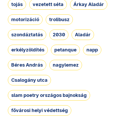
tojás
vezetett séta
Árkay Aladár
motorizáció
trolibusz
szondáztatás
2030
Aladár
erkélyzöldítés
petanque
napp
Béres András
nagylemez
Csalogány utca
slam poetry országos bajnokság
fővárosi helyi védettség