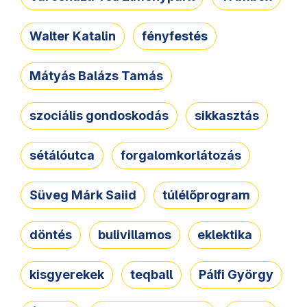
Walter Katalin
fényfestés
Mátyás Balázs Tamás
szociális gondoskodás
sikkasztás
sétálóutca
forgalomkorlátozás
Süveg Márk Saiid
túlélőprogram
döntés
bulivillamos
eklektika
kisgyerekek
teqball
Pálfi György