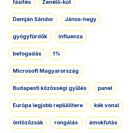
fásítés
Zenélő-kút
Demján Sándor
János-hegy
gyógyfürdők
influenza
befogadás
1%
Microsoft Magyarország
Budapesti közösségi gyűlés
panel
Európa legjobb replülőtere
kék vonal
öntözőzsák
rongálás
ámokfutás