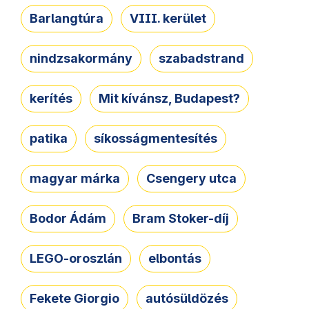
Barlangtúra
VIII. kerület
nindzsakormány
szabadstrand
kerítés
Mit kívánsz, Budapest?
patika
síkosságmentesítés
magyar márka
Csengery utca
Bodor Ádám
Bram Stoker-díj
LEGO-oroszlán
elbontás
Fekete Giorgio
autósüldözés