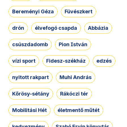
Bereményi Géza
Füvészkert
drón
élvefogó csapda
Abbázia
csúszdadomb
Pion István
vízi sport
Fidesz-székház
edzés
nyitott rakpart
Muhi András
Kőrösy-sétány
Rákóczi tér
Mobilitási Hét
életmentő műtét
kedvezmény
Szabó Ervin könyvtár