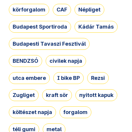
körforgalom
CAF
Népliget
Budapest Sportiroda
Kádár Tamás
Budapesti Tavaszi Fesztivál
BENDZSÓ
civilek napja
utca embere
I bike BP
Rezsi
Zugliget
kraft sör
nyitott kapuk
költészet napja
forgalom
téli gumi
metal