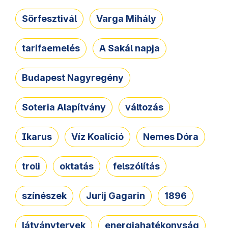
Sörfesztivál
Varga Mihály
tarifaemelés
A Sakál napja
Budapest Nagyregény
Soteria Alapítvány
változás
Ikarus
Víz Koalíció
Nemes Dóra
troli
oktatás
felszólítás
színészek
Jurij Gagarin
1896
látványtervek
energiahatékonyság