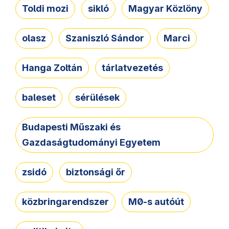
Toldi mozi
sikló
Magyar Közlöny
olasz
Szaniszló Sándor
Marci
Hanga Zoltán
tárlatvezetés
baleset
sérülések
Budapesti Műszaki és
Gazdaságtudományi Egyetem
zsidó
biztonsági őr
közbringarendszer
M0-s autóút