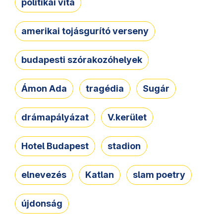
politikai vita
amerikai tojásgurító verseny
budapesti szórakozóhelyek
Ámon Ada
tragédia
Sugár
drámapályázat
V.kerület
Hotel Budapest
stadion
elnevezés
Katlan
slam poetry
újdonság