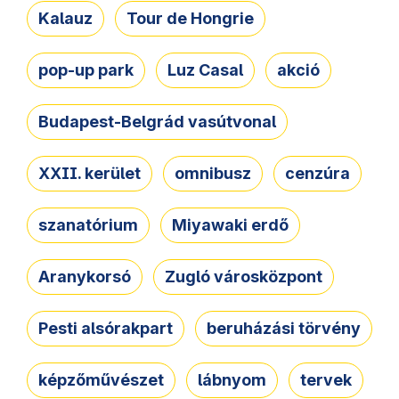
Kalauz
Tour de Hongrie
pop-up park
Luz Casal
akció
Budapest-Belgrád vasútvonal
XXII. kerület
omnibusz
cenzúra
szanatórium
Miyawaki erdő
Aranykorsó
Zugló városközpont
Pesti alsórakpart
beruházási törvény
képzőművészet
lábnyom
tervek