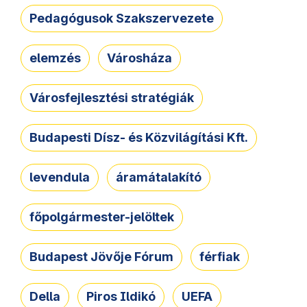
Pedagógusok Szakszervezete
elemzés
Városháza
Városfejlesztési stratégiák
Budapesti Dísz- és Közvilágítási Kft.
levendula
áramátalakító
főpolgármester-jelöltek
Budapest Jövője Fórum
férfiak
Della
Piros Ildikó
UEFA