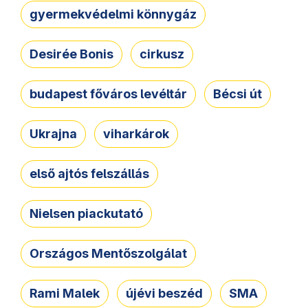
gyermekvédelmi könnygáz
Desirée Bonis
cirkusz
budapest főváros levéltár
Bécsi út
Ukrajna
viharkárok
első ajtós felszállás
Nielsen piackutató
Országos Mentőszolgálat
Rami Malek
újévi beszéd
SMA