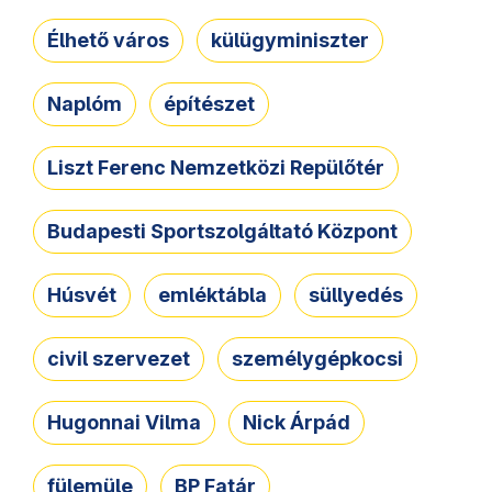
Élhető város
külügyminiszter
Naplóm
építészet
Liszt Ferenc Nemzetközi Repülőtér
Budapesti Sportszolgáltató Központ
Húsvét
emléktábla
süllyedés
civil szervezet
személygépkocsi
Hugonnai Vilma
Nick Árpád
fülemüle
BP Fatár