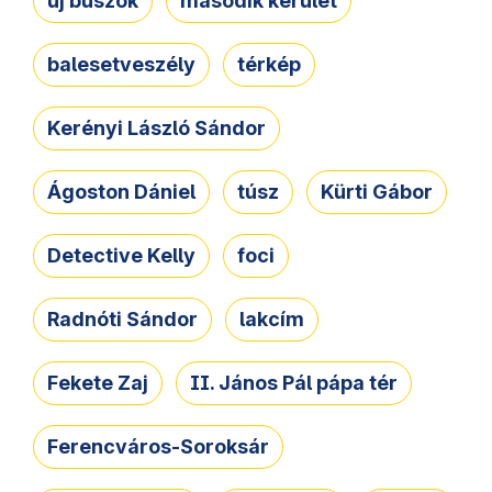
új buszok
második kerület
balesetveszély
térkép
Kerényi László Sándor
Ágoston Dániel
túsz
Kürti Gábor
Detective Kelly
foci
Radnóti Sándor
lakcím
Fekete Zaj
II. János Pál pápa tér
Ferencváros-Soroksár