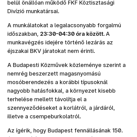
belül önállóan működő FKF Köztisztasági
Divízió munkatársai.
A munkálatokat a legalacsonyabb forgalmú
időszakban,
23:30-04:30 óra között.
A
munkavégzés idejére történő lezárás az
éjszakai BKV járatokat nem érinti.
A Budapesti Közművek közleménye szerint a
nemrég beszerzett magasnyomású
mosóberendezés a korábbi típusoknál
nagyobb hatásfokkal, a környezet kisebb
terhelése mellett távolítja el a
szennyeződéseket a korlátról, a járdáról,
illetve a csempeburkolatról.
Az ígérik, hogy Budapest fennállásának 150.