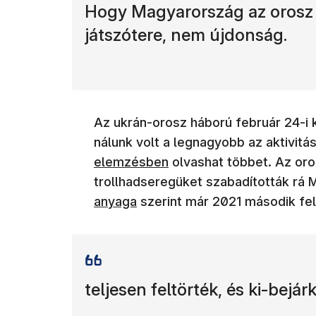
Hogy Magyarország az orosz 
játszótere, nem újdonság.
Az ukrán-orosz háború február 24-i k
nálunk volt a legnagyobb az aktivitá
elemzésben
olvashat többet. Az or
trollhadseregüket szabadították rá
anyaga
szerint már 2021 második fel
teljesen feltörték, és ki-bejár