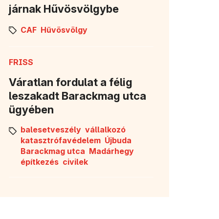
járnak Hűvösvölgybe
CAF
Hűvösvölgy
FRISS
Váratlan fordulat a félig
leszakadt Barackmag utca
ügyében
balesetveszély
vállalkozó
katasztrófavédelem
Újbuda
Barackmag utca
Madárhegy
építkezés
civilek