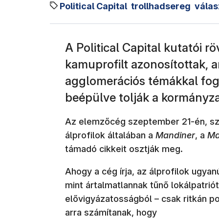
Political Capital
trollhadsereg
válas
A Political Capital kutatói r
kamuprofilt azonosítottak, 
agglomerációs témákkal fo
beépülve tolják a kormányza
Az elemzőcég szeptember 21-én, sz
álprofilok általában a
Mandiner
, a
Ma
támadó cikkeit osztják meg.
Ahogy a cég írja, az álprofilok ugy
mint ártalmatlannak tűnő lokálpatri
elővigyázatosságból – csak ritkán po
arra számítanak, hogy