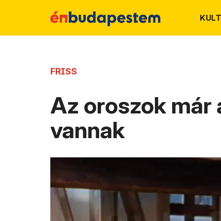
KUL
FRISS
Az oroszok már
vannak