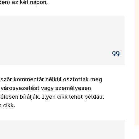
tben) ez két napon,
bször kommentár nélkül osztottak meg
i városvezetést vagy személyesen
esen bírálják. Ilyen cikk lehet például
 cikk.