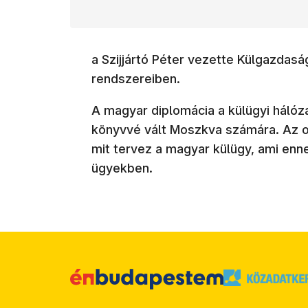
a Szijjártó Péter vezette Külgazdasá
rendszereiben.
A magyar diplomácia a külügyi hálóza
könyvvé vált Moszkva számára. Az or
mit tervez a magyar külügy, ami enn
ügyekben.