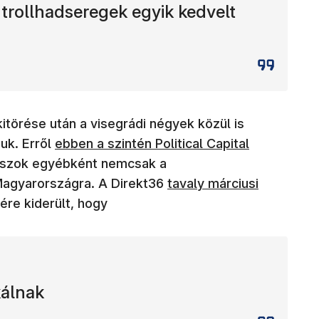
trollhadseregek egyik kedvelt
itörése után a visegrádi négyek közül is
(új ablakban nyílik meg)
suk. Erről
ebben a szintén Political Capital
oszok egyébként nemcsak a
(új ablakban nyílik meg)
 Magyarországra. A Direkt36
tavaly márciusi
ére kiderült, hogy
kálnak