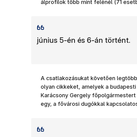
álprofilok több mint felénél (71 ese
június 5-én és 6-án történt.
A csatlakozásukat követően legtöb
olyan cikkeket, amelyek a budapest
Karácsony Gergely főpolgármestert él
egy, a fővárosi dugókkal kapcsolatos