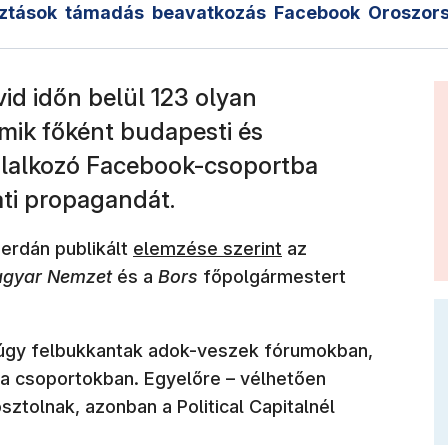
ztások
támadás
beavatkozás
Facebook
Oroszor
övid időn belül 123 olyan
amik főként budapesti és
glalkozó Facebook-csoportba
ti propagandát.
(új ablakban nyílik meg)
erdán publikált
elemzése szerint
az
gyar Nemzet
és a
Bors
főpolgármestert
anúgy felbukkantak adok-veszek fórumokban,
óta csoportokban. Egyelőre – vélhetően
sztolnak, azonban a Political Capitalnél