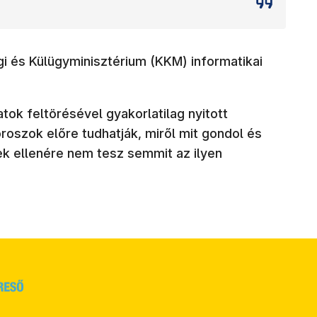
gi és Külügyminisztérium (KKM) informatikai
tok feltörésével gyakorlatilag nyitott
oszok előre tudhatják, miről mit gondol és
ek ellenére nem tesz semmit az ilyen