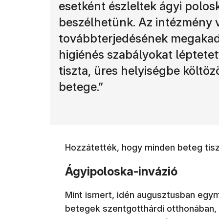
esetként észleltek ágyi polos
beszélhetünk. Az intézmény v
továbbterjedésének megakadál
higiénés szabályokat léptetett
tiszta, üres helyiségbe költöz
betege.”
Hozzátették, hogy minden beteg tisz
Ágyipoloska-invázió
Mint ismert, idén augusztusban egym
betegek szentgotthárdi otthonában, 