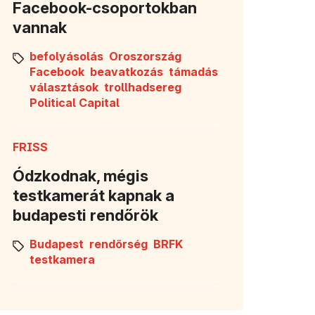
Facebook-csoportokban
vannak
befolyásolás
Oroszország
Facebook
beavatkozás
támadás
választások
trollhadsereg
 nyílik meg)
Political Capital
FRISS
Ódzkodnak, mégis
testkamerát kapnak a
budapesti rendőrök
Budapest
rendőrség
BRFK
testkamera