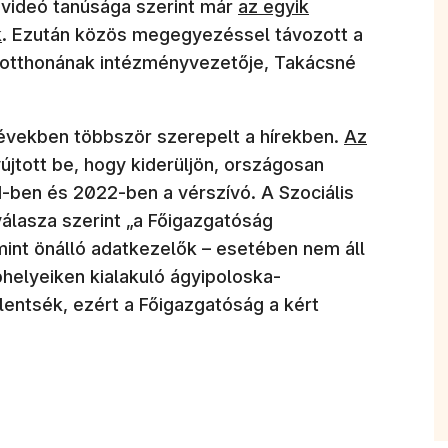
(új ablakban nyílik meg)
 videó tanúsága szerint már
az egyik
k
. Ezután közös megegyezéssel távozott a
k otthonának intézményvezetője, Takácsné
(új ablakban
években többször szerepelt a hírekben.
Az
újtott be, hogy kiderüljön, országosan
-ben és 2022-ben a vérszívó. A Szociális
lasza szerint „a Főigazgatóság
int önálló adatkezelők – esetében nem áll
phelyeiken kialakuló ágyipoloska-
lentsék, ezért a Főigazgatóság a kért