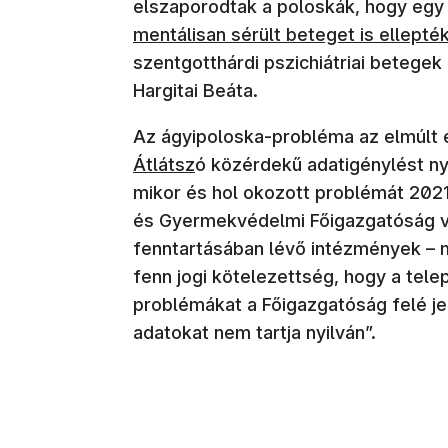
elszaporodtak a poloskák, hogy egy
mentálisan sérült beteget is ellepté
szentgotthárdi pszichiátriai betege
Hargitai Beáta.
Az ágyipoloska-probléma az elmúlt 
Átlátsz
ó közérdekű adatigénylést ny
mikor és hol okozott problémát 2021
és Gyermekvédelmi Főigazgatóság vá
fenntartásában lévő intézmények – m
fenn jogi kötelezettség, hogy a tele
problémákat a Főigazgatóság felé je
adatokat nem tartja nyilván”.