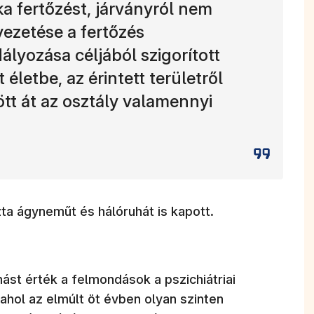
ka fertőzést, járványról nem
ezetése a fertőzés
yozása céljából szigorított
 életbe, az érintett területről
ött át az osztály valamennyi
ta ágyneműt és hálóruhát is kapott.
ást érték a felmondások a pszichiátriai
ahol az elmúlt öt évben olyan szinten