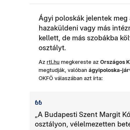
Ágyi poloskák jelentek meg
hazaküldeni vagy más intéz
kellett, de más szobákba köl
osztályt.
(új ablakban nyílik meg)
Az
rtl.hu
megkereste az
Országos K
megtudják, valóban
ágyipoloska-já
OKFÖ válaszában azt írta:
„A Budapesti Szent Margit K
osztályon, vélelmezetten bete