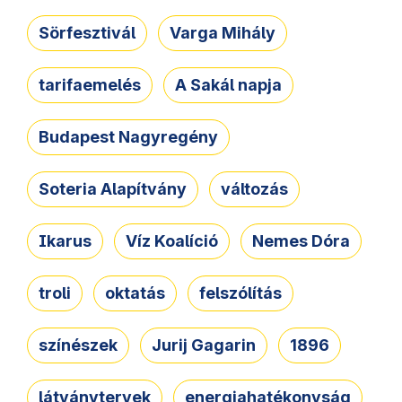
Sörfesztivál
Varga Mihály
tarifaemelés
A Sakál napja
Budapest Nagyregény
Soteria Alapítvány
változás
Ikarus
Víz Koalíció
Nemes Dóra
troli
oktatás
felszólítás
színészek
Jurij Gagarin
1896
látványtervek
energiahatékonyság