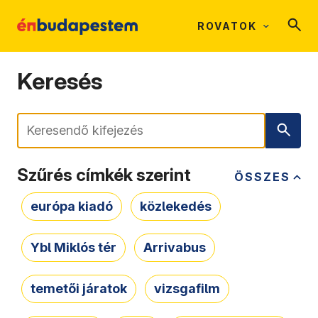
ROVATOK
Keresés
Keresés
Szűrés címkék szerint
ÖSSZES
európa kiadó
közlekedés
Ybl Miklós tér
Arrivabus
temetői járatok
vizsgafilm