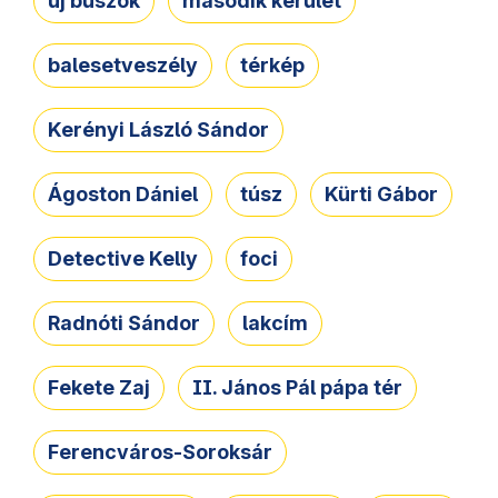
új buszok
második kerület
balesetveszély
térkép
Kerényi László Sándor
Ágoston Dániel
túsz
Kürti Gábor
Detective Kelly
foci
Radnóti Sándor
lakcím
Fekete Zaj
II. János Pál pápa tér
Ferencváros-Soroksár