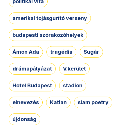
politikai vita
amerikai tojásgurító verseny
budapesti szórakozóhelyek
Ámon Ada
tragédia
Sugár
drámapályázat
V.kerület
Hotel Budapest
stadion
elnevezés
Katlan
slam poetry
újdonság