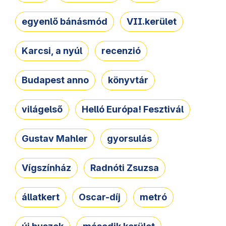
egyenlő bánásmód
VII.kerület
Karcsi, a nyúl
recenzió
Budapest anno
könyvtár
világelső
Helló Európa! Fesztivál
Gustav Mahler
gyorsulás
Vígszínház
Radnóti Zsuzsa
állatkert
Oscar-díj
metró