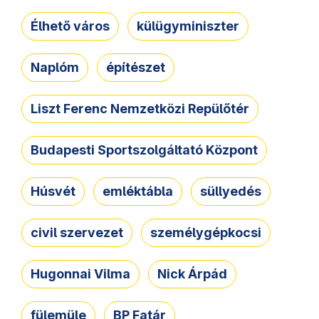
Élhető város
külügyminiszter
Naplóm
építészet
Liszt Ferenc Nemzetközi Repülőtér
Budapesti Sportszolgáltató Központ
Húsvét
emléktábla
süllyedés
civil szervezet
személygépkocsi
Hugonnai Vilma
Nick Árpád
fülemüle
BP Fatár