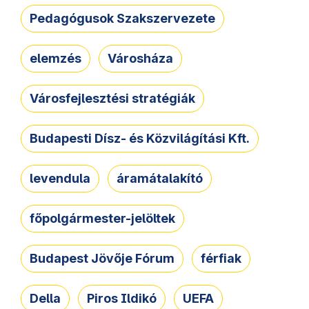
Pedagógusok Szakszervezete
elemzés
Városháza
Városfejlesztési stratégiák
Budapesti Dísz- és Közvilágítási Kft.
levendula
áramátalakító
főpolgármester-jelöltek
Budapest Jövője Fórum
férfiak
Della
Piros Ildikó
UEFA