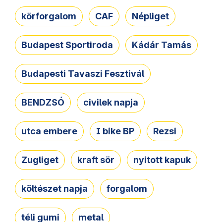
körforgalom
CAF
Népliget
Budapest Sportiroda
Kádár Tamás
Budapesti Tavaszi Fesztivál
BENDZSÓ
civilek napja
utca embere
I bike BP
Rezsi
Zugliget
kraft sör
nyitott kapuk
költészet napja
forgalom
téli gumi
metal