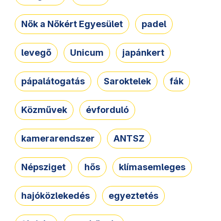
Nők a Nőkért Egyesület
padel
levegő
Unicum
japánkert
pápalátogatás
Saroktelek
fák
Közművek
évforduló
kamerarendszer
ANTSZ
Népsziget
hős
klímasemleges
hajóközlekedés
egyeztetés