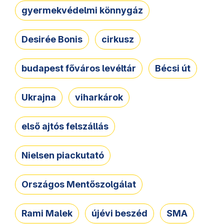
gyermekvédelmi könnygáz
Desirée Bonis
cirkusz
budapest főváros levéltár
Bécsi út
Ukrajna
viharkárok
első ajtós felszállás
Nielsen piackutató
Országos Mentőszolgálat
Rami Malek
újévi beszéd
SMA