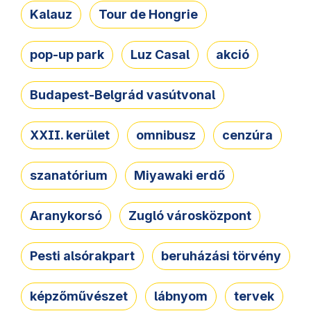
Kalauz
Tour de Hongrie
pop-up park
Luz Casal
akció
Budapest-Belgrád vasútvonal
XXII. kerület
omnibusz
cenzúra
szanatórium
Miyawaki erdő
Aranykorsó
Zugló városközpont
Pesti alsórakpart
beruházási törvény
képzőművészet
lábnyom
tervek