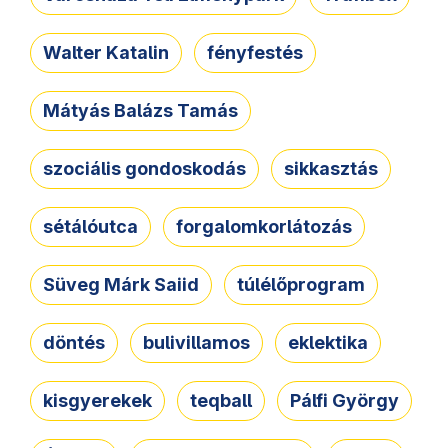
Walter Katalin
fényfestés
Mátyás Balázs Tamás
szociális gondoskodás
sikkasztás
sétálóutca
forgalomkorlátozás
Süveg Márk Saiid
túlélőprogram
döntés
bulivillamos
eklektika
kisgyerekek
teqball
Pálfi György