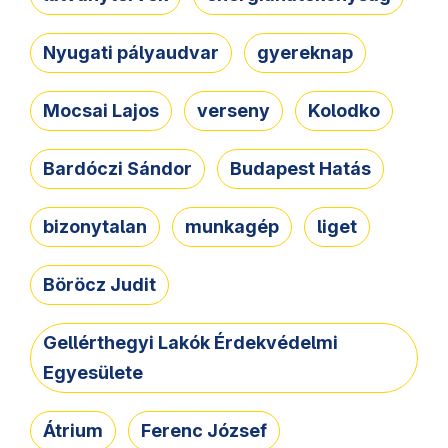
Nyugati pályaudvar
gyereknap
Mocsai Lajos
verseny
Kolodko
Bardóczi Sándor
Budapest Hatás
bizonytalan
munkagép
liget
Böröcz Judit
Gellérthegyi Lakók Érdekvédelmi
Egyesülete
Átrium
Ferenc József