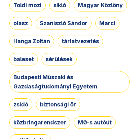
Toldi mozi
sikló
Magyar Közlöny
olasz
Szaniszló Sándor
Marci
Hanga Zoltán
tárlatvezetés
baleset
sérülések
Budapesti Műszaki és
Gazdaságtudományi Egyetem
zsidó
biztonsági őr
közbringarendszer
M0-s autóút