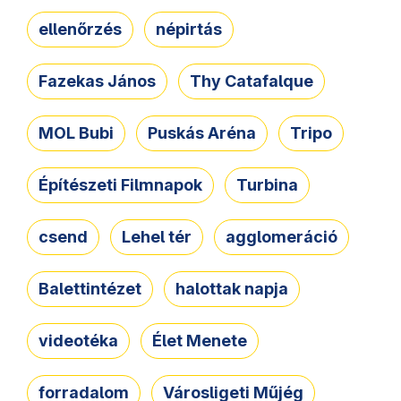
ellenőrzés
népirtás
Fazekas János
Thy Catafalque
MOL Bubi
Puskás Aréna
Tripo
Építészeti Filmnapok
Turbina
csend
Lehel tér
agglomeráció
Balettintézet
halottak napja
videotéka
Élet Menete
forradalom
Városligeti Műjég