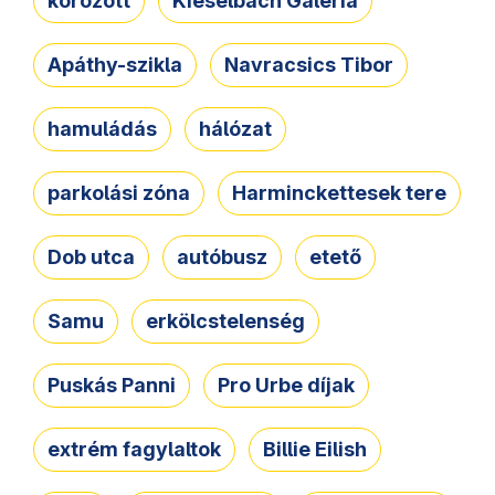
körözött
Kieselbach Galéria
Apáthy-szikla
Navracsics Tibor
hamuládás
hálózat
parkolási zóna
Harminckettesek tere
Dob utca
autóbusz
etető
Samu
erkölcstelenség
Puskás Panni
Pro Urbe díjak
extrém fagylaltok
Billie Eilish