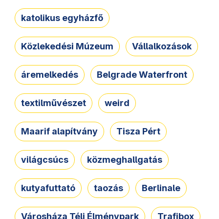
katolikus egyházfő
Közlekedési Múzeum
Vállalkozások
áremelkedés
Belgrade Waterfront
textilművészet
weird
Maarif alapítvány
Tisza Pért
világcsúcs
közmeghallgatás
kutyafuttató
taozás
Berlinale
Városháza Téli Élménypark
Trafibox