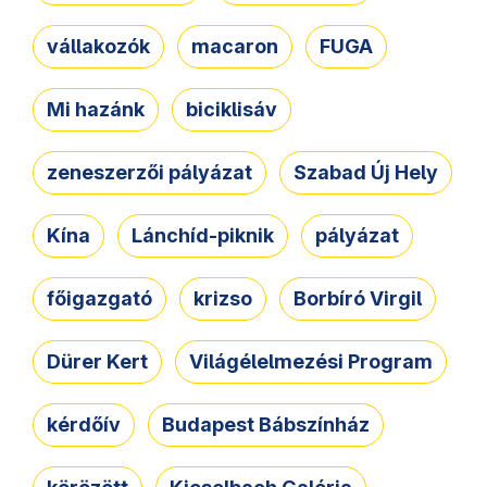
vállakozók
macaron
FUGA
Mi hazánk
biciklisáv
zeneszerzői pályázat
Szabad Új Hely
Kína
Lánchíd-piknik
pályázat
főigazgató
krizso
Borbíró Virgil
Dürer Kert
Világélelmezési Program
kérdőív
Budapest Bábszínház