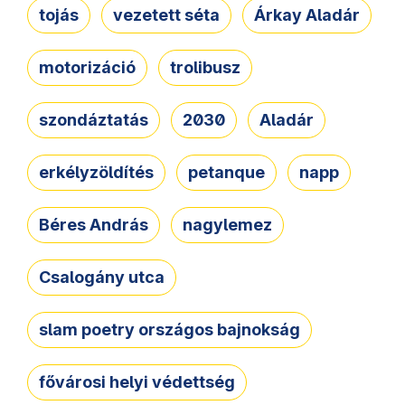
tojás
vezetett séta
Árkay Aladár
motorizáció
trolibusz
szondáztatás
2030
Aladár
erkélyzöldítés
petanque
napp
Béres András
nagylemez
Csalogány utca
slam poetry országos bajnokság
fővárosi helyi védettség