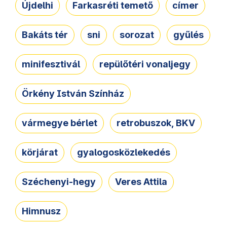
Újdelhi
Farkasréti temető
címer
Bakáts tér
sni
sorozat
gyűlés
minifesztivál
repülőtéri vonaljegy
Örkény István Színház
vármegye bérlet
retrobuszok, BKV
körjárat
gyalogosközlekedés
Széchenyi-hegy
Veres Attila
Himnusz