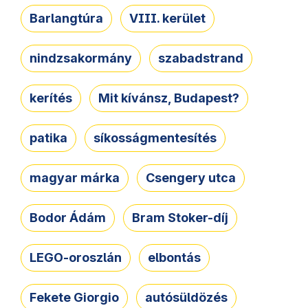
Barlangtúra
VIII. kerület
nindzsakormány
szabadstrand
kerítés
Mit kívánsz, Budapest?
patika
síkosságmentesítés
magyar márka
Csengery utca
Bodor Ádám
Bram Stoker-díj
LEGO-oroszlán
elbontás
Fekete Giorgio
autósüldözés