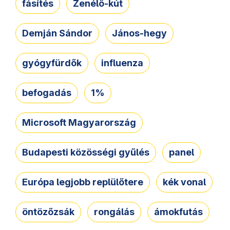
fásítés
Zenélő-kút
Demján Sándor
János-hegy
gyógyfürdők
influenza
befogadás
1%
Microsoft Magyarország
Budapesti közösségi gyűlés
panel
Európa legjobb replülőtere
kék vonal
öntözőzsák
rongálás
ámokfutás