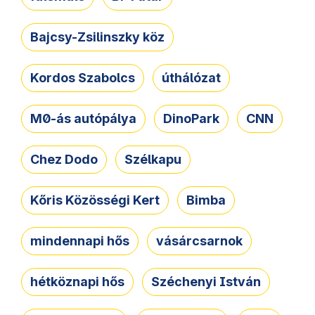
Bajcsy-Zsilinszky köz
Kordos Szabolcs
úthálózat
M0-ás autópálya
DinoPark
CNN
Chez Dodo
Szélkapu
Kőris Közösségi Kert
Bimba
mindennapi hős
vásárcsarnok
hétköznapi hős
Széchenyi István