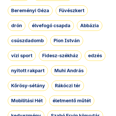
Bereményi Géza
Füvészkert
drón
élvefogó csapda
Abbázia
csúszdadomb
Pion István
vízi sport
Fidesz-székház
edzés
nyitott rakpart
Muhi András
Kőrösy-sétány
Rákóczi tér
Mobilitási Hét
életmentő műtét
kedvezmény
Szabó Ervin könyvtár