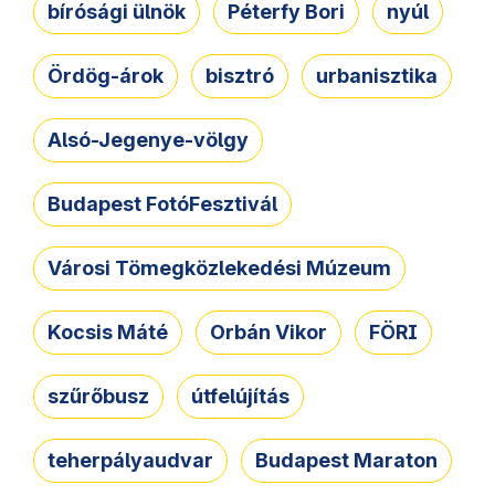
bírósági ülnök
Péterfy Bori
nyúl
Ördög-árok
bisztró
urbanisztika
Alsó-Jegenye-völgy
Budapest FotóFesztivál
Városi Tömegközlekedési Múzeum
Kocsis Máté
Orbán Vikor
FÖRI
szűrőbusz
útfelújítás
teherpályaudvar
Budapest Maraton