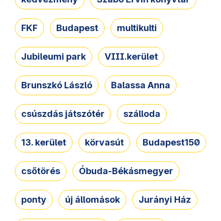
FKF
Budapest
multikulti
Jubileumi park
VIII.kerület
Brunszkó László
Balassa Anna
csúszdás játszótér
szálloda
13. kerület
körvasút
Budapest150
csőtörés
Óbuda-Békásmegyer
ponty
új állomások
Jurányi Ház