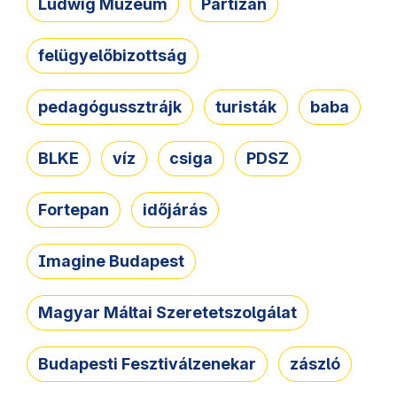
Ludwig Múzeum
Partizán
felügyelőbizottság
pedagógussztrájk
turisták
baba
BLKE
víz
csiga
PDSZ
Fortepan
időjárás
Imagine Budapest
Magyar Máltai Szeretetszolgálat
Budapesti Fesztiválzenekar
zászló