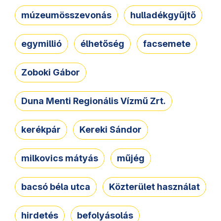
múzeumösszevonás
hulladékgyűjtő
egymillió
élhetőség
facsemete
Zoboki Gábor
Duna Menti Regionális Vízmű Zrt.
kerékpár
Kereki Sándor
milkovics mátyás
műjég
bacsó béla utca
Közterület használat
hirdetés
befolyásolás