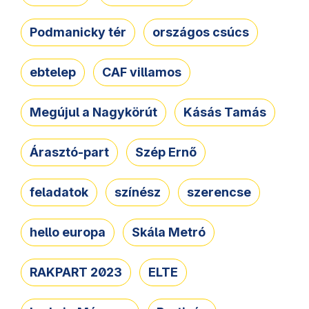
Podmanicky tér
országos csúcs
ebtelep
CAF villamos
Megújul a Nagykörút
Kásás Tamás
Árasztó-part
Szép Ernő
feladatok
színész
szerencse
hello europa
Skála Metró
RAKPART 2023
ELTE