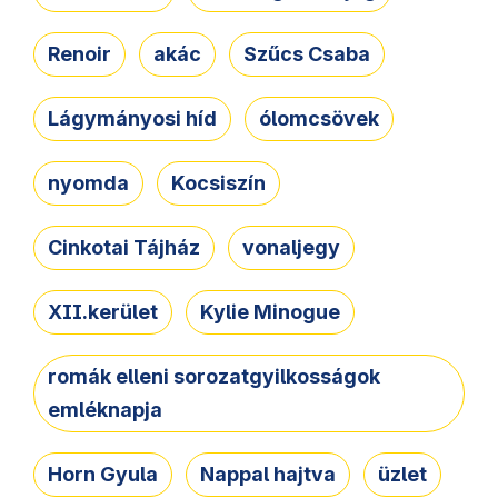
Renoir
akác
Szűcs Csaba
Lágymányosi híd
ólomcsövek
nyomda
Kocsiszín
Cinkotai Tájház
vonaljegy
XII.kerület
Kylie Minogue
romák elleni sorozatgyilkosságok
emléknapja
Horn Gyula
Nappal hajtva
üzlet