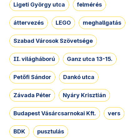
Ligeti György utca
felmérés
áttervezés
LEGO
meghallgatás
Szabad Városok Szövetsége
II. világháború
Ganz utca 13-15.
Petőfi Sándor
Dankó utca
Závada Péter
Nyáry Krisztián
Budapest Vásárcsarnokai Kft.
vers
BDK
pusztulás