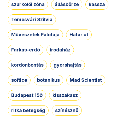
szurkolói zóna
állásbörze
kassza
Temesvári Szilvia
Művészetek Palotája
Határ út
Farkas-erdő
irodaház
kordonbontás
gyorshajtás
softice
botanikus
Mad Scientist
Budapest 150
kisszakasz
ritka betegség
színésznő