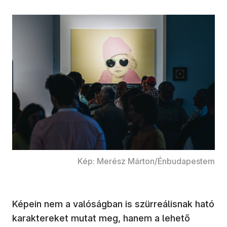
Kép: Merész Márton/Énbudapestem
Képein nem a valóságban is szürreálisnak ható
karaktereket mutat meg, hanem a lehető