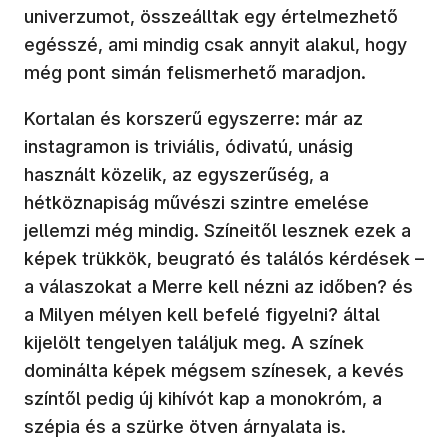
univerzumot, összeálltak egy értelmezhető
egésszé, ami mindig csak annyit alakul, hogy
még pont simán felismerhető maradjon.
Kortalan és korszerű egyszerre: már az
instagramon is triviális, ódivatú, unásig
használt közelik, az egyszerűség, a
hétköznapiság művészi szintre emelése
jellemzi még mindig. Színeitől lesznek ezek a
képek trükkök, beugrató és találós kérdések –
a válaszokat a Merre kell nézni az időben? és
a Milyen mélyen kell befelé figyelni? által
kijelölt tengelyen találjuk meg. A színek
dominálta képek mégsem színesek, a kevés
színtől pedig új kihívót kap a monokróm, a
szépia és a szürke ötven árnyalata is.