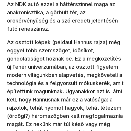
Az NDK autó ezzel a háttérszínnel maga az
anakronisztika, a görbült tér, az
örökérvényűség és a szó eredeti jelentésén
futó reneszánsz.
Az osztott képek (például Hannus rajza) még
eggyel több szemszöget, idősíkot,
gondolatiságot hoznak be. Ez a megközelítés
új Fehér univerzumában, az osztott figyelem
modern világunkban alapvetés, megköveteli a
technológia és a felgyorsult mókuskerék, amit
építettünk magunknak. Ugyanakkor azt is látni
kell, hogy Hannusnak már ez a valósága: a
rajzolok, tehát nyomot hagyok, tehát létezem
(ördögi?) háromszögben kell megfogalmaznia
magát. Ez nekünk már túl késő vagy még