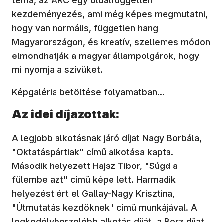
téma, az ARC egy oldalfüggetlen
kezdeményezés, ami még képes megmutatni,
hogy van normális, független hang
Magyarországon, és kreatív, szellemes módon
elmondhatják a magyar állampolgárok, hogy
mi nyomja a szívüket.
Képgaléria betöltése folyamatban...
Az idei díjazottak:
A legjobb alkotásnak járó díjat Nagy Borbála,
"Oktatáspártiak" című alkotása kapta.
Második helyezett Hajsz Tibor, "Súgd a
fülembe azt" című képe lett. Harmadik
helyezést ért el Gallay-Nagy Krisztina,
"Útmutatás kezdőknek" című munkájával. A
legkedélyborzolóbb alkotás díját, a Borz díjat