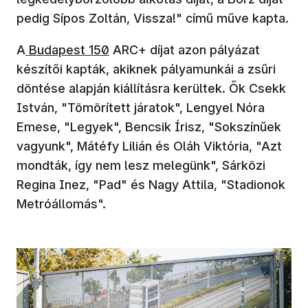
pedig Sípos Zoltán, Vissza!" című műve kapta.
A
Budapest 150
ARC+ díjat azon pályázat
készítői kapták, akiknek pályamunkái a zsűri
döntése alapján kiállításra kerültek. Ők Csekk
István, "Tömörített járatok", Lengyel Nóra
Emese, "Legyek", Bencsik Írisz, "Sokszínűek
vagyunk", Mátéfy Lilián és Oláh Viktória, "Azt
mondták, így nem lesz melegünk", Sárközi
Regina Inez, "Pad" és Nagy Attila, "Stadionok
Metróállomás".