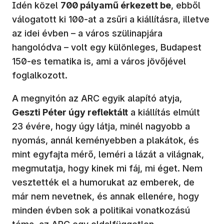
Idén közel
700 pályamű érkezett be
, ebből
válogatott ki 100-at a zsűri a kiállításra, illetve
az idei évben – a város szülinapjára
hangolódva – volt egy különleges, Budapest
150-es tematika is, ami a város jövőjével
foglalkozott.
A megnyitón az ARC egyik alapító atyja,
Geszti Péter úgy reflektált
a kiállítás elmúlt
23 évére, hogy úgy látja, minél nagyobb a
nyomás, annál keményebben a plakátok, és
mint egyfajta mérő, leméri a lázát a világnak,
megmutatja, hogy kinek mi fáj, mi éget. Nem
vesztették el a humorukat az emberek, de
már nem nevetnek, és annak ellenére, hogy
minden évben sok a politikai vonatkozású