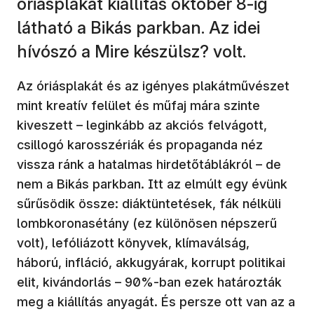
óriásplakát kiállítás október 8-ig
látható a Bikás parkban. Az idei
hívószó a Mire készülsz? volt.
Az óriásplakát és az igényes plakátművészet
mint kreatív felület és műfaj mára szinte
kiveszett – leginkább az akciós felvágott,
csillogó karosszériák és propaganda néz
vissza ránk a hatalmas hirdetőtáblákról – de
nem a Bikás parkban. Itt az elmúlt egy évünk
sűrűsödik össze: diáktüntetések, fák nélküli
lombkoronasétány (ez különösen népszerű
volt), lefóliázott könyvek, klímaválság,
háború, infláció, akkugyárak, korrupt politikai
elit, kivándorlás – 90%-ban ezek határozták
meg a kiállítás anyagát. És persze ott van az a