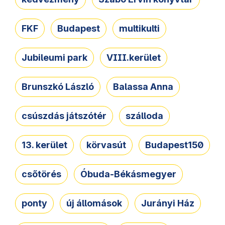
FKF
Budapest
multikulti
Jubileumi park
VIII.kerület
Brunszkó László
Balassa Anna
csúszdás játszótér
szálloda
13. kerület
körvasút
Budapest150
csőtörés
Óbuda-Békásmegyer
ponty
új állomások
Jurányi Ház