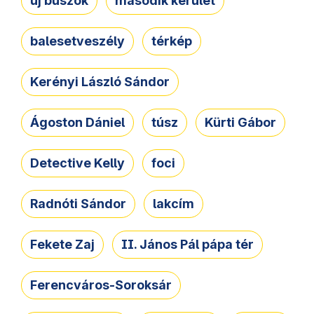
új buszok
második kerület
balesetveszély
térkép
Kerényi László Sándor
Ágoston Dániel
túsz
Kürti Gábor
Detective Kelly
foci
Radnóti Sándor
lakcím
Fekete Zaj
II. János Pál pápa tér
Ferencváros-Soroksár