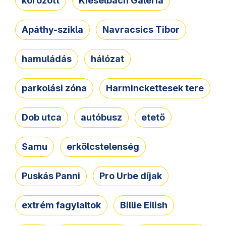
körözött
Kieselbach Galéria
Apáthy-szikla
Navracsics Tibor
hamuládás
hálózat
parkolási zóna
Harminckettesek tere
Dob utca
autóbusz
etető
Samu
erkölcstelenség
Puskás Panni
Pro Urbe díjak
extrém fagylaltok
Billie Eilish