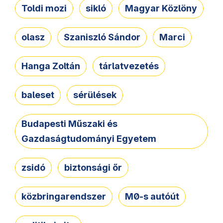
Toldi mozi
sikló
Magyar Közlöny
olasz
Szaniszló Sándor
Marci
Hanga Zoltán
tárlatvezetés
baleset
sérülések
Budapesti Műszaki és
Gazdaságtudományi Egyetem
zsidó
biztonsági őr
közbringarendszer
M0-s autóút