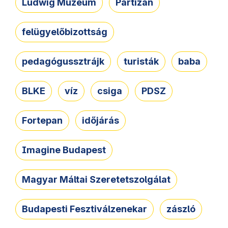
Ludwig Múzeum
Partizán
felügyelőbizottság
pedagógussztrájk
turisták
baba
BLKE
víz
csiga
PDSZ
Fortepan
időjárás
Imagine Budapest
Magyar Máltai Szeretetszolgálat
Budapesti Fesztiválzenekar
zászló