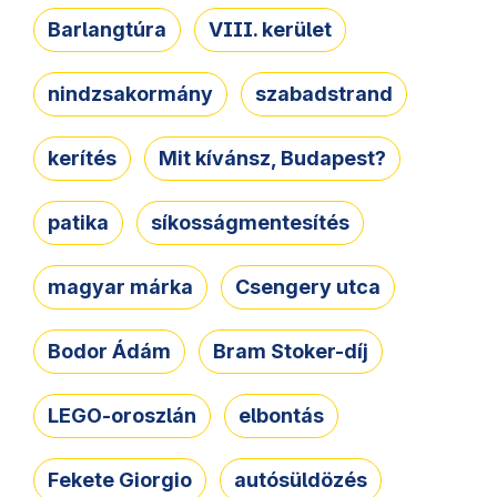
Barlangtúra
VIII. kerület
nindzsakormány
szabadstrand
kerítés
Mit kívánsz, Budapest?
patika
síkosságmentesítés
magyar márka
Csengery utca
Bodor Ádám
Bram Stoker-díj
LEGO-oroszlán
elbontás
Fekete Giorgio
autósüldözés