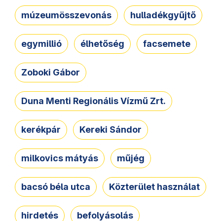
múzeumösszevonás
hulladékgyűjtő
egymillió
élhetőség
facsemete
Zoboki Gábor
Duna Menti Regionális Vízmű Zrt.
kerékpár
Kereki Sándor
milkovics mátyás
műjég
bacsó béla utca
Közterület használat
hirdetés
befolyásolás