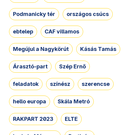
Podmanicky tér
országos csúcs
ebtelep
CAF villamos
Megújul a Nagykörút
Kásás Tamás
Árasztó-part
Szép Ernő
feladatok
színész
szerencse
hello europa
Skála Metró
RAKPART 2023
ELTE