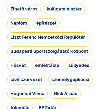
Élhető város
külügyminiszter
Naplóm
építészet
Liszt Ferenc Nemzetközi Repülőtér
Budapesti Sportszolgáltató Központ
Húsvét
emléktábla
süllyedés
civil szervezet
személygépkocsi
Hugonnai Vilma
Nick Árpád
fülemüle
BP Fatár