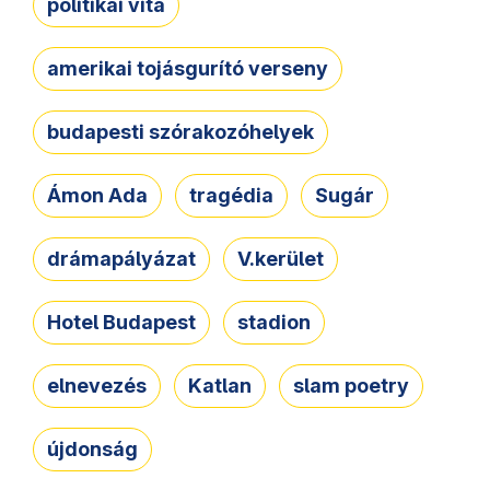
politikai vita
amerikai tojásgurító verseny
budapesti szórakozóhelyek
Ámon Ada
tragédia
Sugár
drámapályázat
V.kerület
Hotel Budapest
stadion
elnevezés
Katlan
slam poetry
újdonság