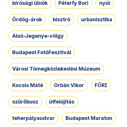
bírósági ülnök
Péterfy Bori
nyúl
Ördög-árok
bisztró
urbanisztika
Alsó-Jegenye-völgy
Budapest FotóFesztivál
Városi Tömegközlekedési Múzeum
Kocsis Máté
Orbán Vikor
FÖRI
szűrőbusz
útfelújítás
teherpályaudvar
Budapest Maraton