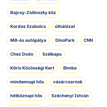
Bajcsy-Zsilinszky köz
Kordos Szabolcs
úthálózat
M0-ás autópálya
DinoPark
CNN
Chez Dodo
Szélkapu
Kőris Közösségi Kert
Bimba
mindennapi hős
vásárcsarnok
hétköznapi hős
Széchenyi István