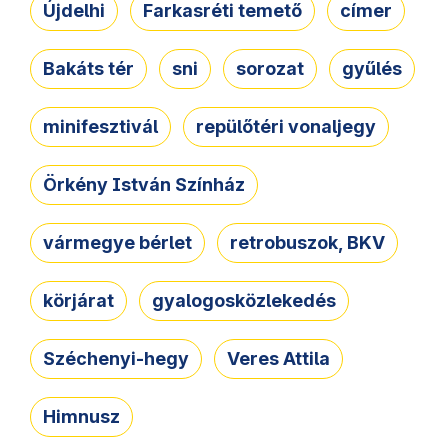
Újdelhi
Farkasréti temető
címer
Bakáts tér
sni
sorozat
gyűlés
minifesztivál
repülőtéri vonaljegy
Örkény István Színház
vármegye bérlet
retrobuszok, BKV
körjárat
gyalogosközlekedés
Széchenyi-hegy
Veres Attila
Himnusz