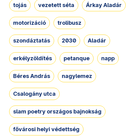
tojás
vezetett séta
Árkay Aladár
motorizáció
trolibusz
szondáztatás
2030
Aladár
erkélyzöldítés
petanque
napp
Béres András
nagylemez
Csalogány utca
slam poetry országos bajnokság
fővárosi helyi védettség