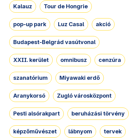
Kalauz
Tour de Hongrie
pop-up park
Luz Casal
akció
Budapest-Belgrád vasútvonal
XXII. kerület
omnibusz
cenzúra
szanatórium
Miyawaki erdő
Aranykorsó
Zugló városközpont
Pesti alsórakpart
beruházási törvény
képzőművészet
lábnyom
tervek