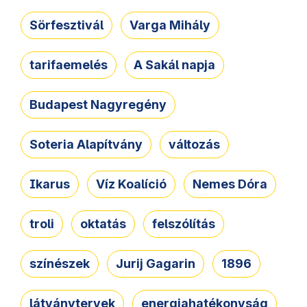
Sörfesztivál
Varga Mihály
tarifaemelés
A Sakál napja
Budapest Nagyregény
Soteria Alapítvány
változás
Ikarus
Víz Koalíció
Nemes Dóra
troli
oktatás
felszólítás
színészek
Jurij Gagarin
1896
látványtervek
energiahatékonyság