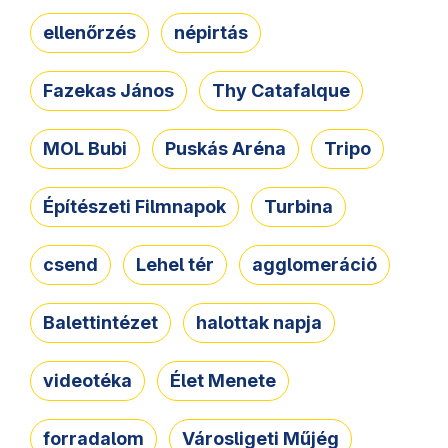
ellenőrzés
népirtás
Fazekas János
Thy Catafalque
MOL Bubi
Puskás Aréna
Tripo
Építészeti Filmnapok
Turbina
csend
Lehel tér
agglomeráció
Balettintézet
halottak napja
videotéka
Élet Menete
forradalom
Városligeti Műjég