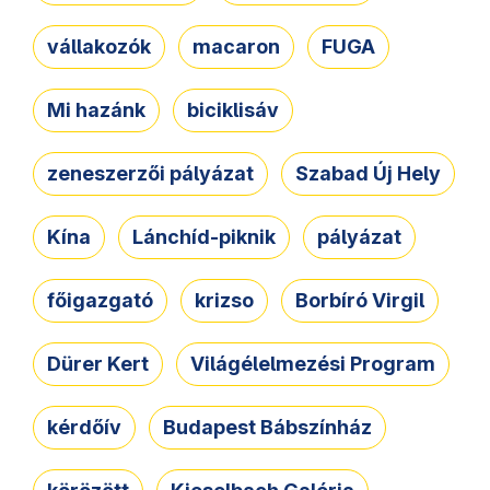
vállakozók
macaron
FUGA
Mi hazánk
biciklisáv
zeneszerzői pályázat
Szabad Új Hely
Kína
Lánchíd-piknik
pályázat
főigazgató
krizso
Borbíró Virgil
Dürer Kert
Világélelmezési Program
kérdőív
Budapest Bábszínház