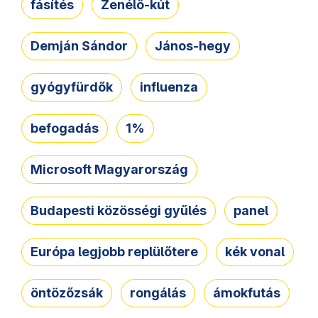
fásítés
Zenélő-kút
Demján Sándor
János-hegy
gyógyfürdők
influenza
befogadás
1%
Microsoft Magyarország
Budapesti közösségi gyűlés
panel
Európa legjobb replülőtere
kék vonal
öntözőzsák
rongálás
ámokfutás