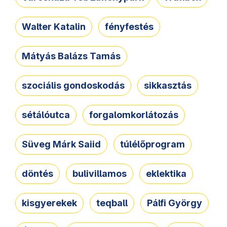
Walter Katalin
fényfestés
Mátyás Balázs Tamás
szociális gondoskodás
sikkasztás
sétálóutca
forgalomkorlátozás
Süveg Márk Saiid
túlélőprogram
döntés
bulivillamos
eklektika
kisgyerekek
teqball
Pálfi György