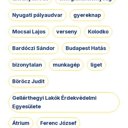
Nyugati pályaudvar
gyereknap
Mocsai Lajos
verseny
Kolodko
Bardóczi Sándor
Budapest Hatás
bizonytalan
munkagép
liget
Böröcz Judit
Gellérthegyi Lakók Érdekvédelmi
Egyesülete
Átrium
Ferenc József