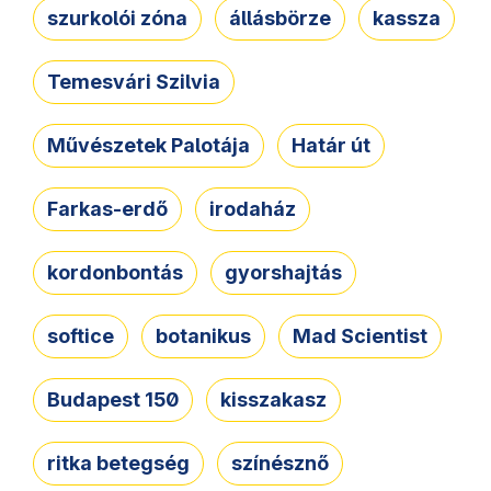
szurkolói zóna
állásbörze
kassza
Temesvári Szilvia
Művészetek Palotája
Határ út
Farkas-erdő
irodaház
kordonbontás
gyorshajtás
softice
botanikus
Mad Scientist
Budapest 150
kisszakasz
ritka betegség
színésznő