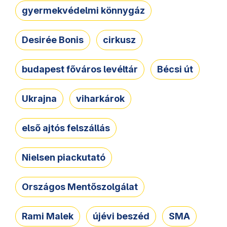
gyermekvédelmi könnygáz
Desirée Bonis
cirkusz
budapest főváros levéltár
Bécsi út
Ukrajna
viharkárok
első ajtós felszállás
Nielsen piackutató
Országos Mentőszolgálat
Rami Malek
újévi beszéd
SMA