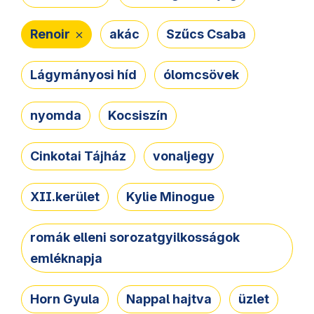
Renoir
akác
Szűcs Csaba
Lágymányosi híd
ólomcsövek
nyomda
Kocsiszín
Cinkotai Tájház
vonaljegy
XII.kerület
Kylie Minogue
romák elleni sorozatgyilkosságok
emléknapja
Horn Gyula
Nappal hajtva
üzlet