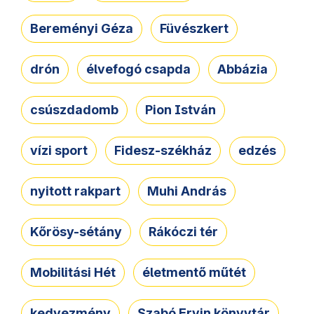
Bereményi Géza
Füvészkert
drón
élvefogó csapda
Abbázia
csúszdadomb
Pion István
vízi sport
Fidesz-székház
edzés
nyitott rakpart
Muhi András
Kőrösy-sétány
Rákóczi tér
Mobilitási Hét
életmentő műtét
kedvezmény
Szabó Ervin könyvtár