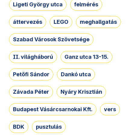
Ligeti György utca
felmérés
áttervezés
LEGO
meghallgatás
Szabad Városok Szövetsége
II. világháború
Ganz utca 13-15.
Petőfi Sándor
Dankó utca
Závada Péter
Nyáry Krisztián
Budapest Vásárcsarnokai Kft.
vers
BDK
pusztulás