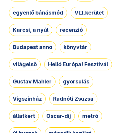
egyenlő bánásmód
VII.kerület
Karcsi, a nyúl
recenzió
Budapest anno
könyvtár
világelső
Helló Európa! Fesztivál
Gustav Mahler
gyorsulás
Vígszínház
Radnóti Zsuzsa
állatkert
Oscar-díj
metró