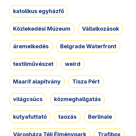
katolikus egyházfő
Közlekedési Múzeum
Vállalkozások
áremelkedés
Belgrade Waterfront
textilművészet
weird
Maarif alapítvány
Tisza Pért
világcsúcs
közmeghallgatás
kutyafuttató
taozás
Berlinale
Városháza Téli Élménypark
Trafibox