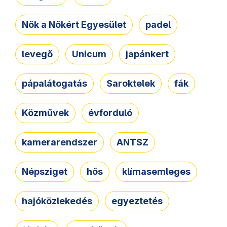
Nők a Nőkért Egyesület
padel
levegő
Unicum
japánkert
pápalátogatás
Saroktelek
fák
Közművek
évforduló
kamerarendszer
ANTSZ
Népsziget
hős
klímasemleges
hajóközlekedés
egyeztetés