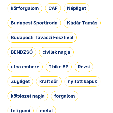
körforgalom
CAF
Népliget
Budapest Sportiroda
Kádár Tamás
Budapesti Tavaszi Fesztivál
BENDZSÓ
civilek napja
utca embere
I bike BP
Rezsi
Zugliget
kraft sör
nyitott kapuk
költészet napja
forgalom
téli gumi
metal