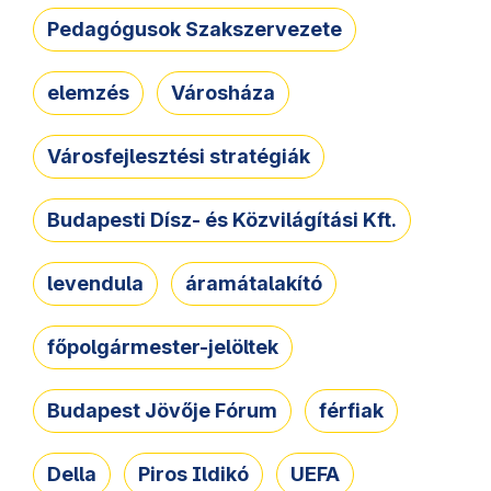
Pedagógusok Szakszervezete
elemzés
Városháza
Városfejlesztési stratégiák
Budapesti Dísz- és Közvilágítási Kft.
levendula
áramátalakító
főpolgármester-jelöltek
Budapest Jövője Fórum
férfiak
Della
Piros Ildikó
UEFA