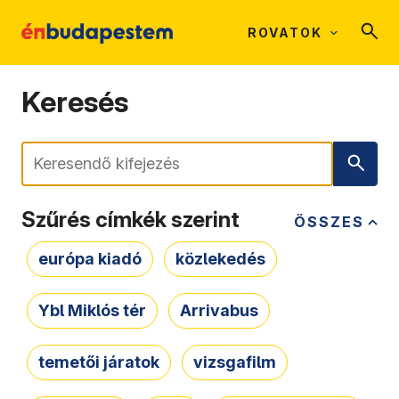
ROVATOK
Keresés
Keresés
Szűrés címkék szerint
ÖSSZES
európa kiadó
közlekedés
Ybl Miklós tér
Arrivabus
temetői járatok
vizsgafilm