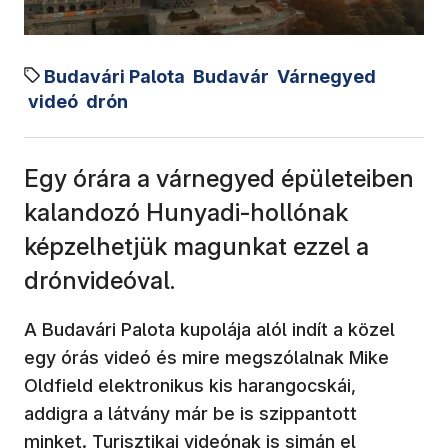
Budavári Palota
Budavár
Várnegyed
videó
drón
Egy órára a várnegyed épületeiben
kalandozó Hunyadi-hollónak
képzelhetjük magunkat ezzel a
drónvideóval.
A Budavári Palota kupolája alól indít a közel
egy órás videó és mire megszólalnak Mike
Oldfield elektronikus kis harangocskái,
addigra a látvány már be is szippantott
minket. Turisztikai videónak is simán el