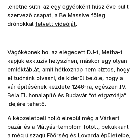
lehetne sütni az egy egyébként húsz éve bulit
szervező csapat, a Be Massive főleg
(új ablakban nyílik meg)
drónokkal
felvett videóját
.
Vágóképnek hol az elégedett DJ-t, Metha-t
kapjuk exkluzív helyszínen, máskor egy olyan
emléktáblát, amit hétköznap nem biztos, hogy
el tudnánk olvasni, de kiderül belőle, hogy a
vár építésének kezdete 1246-ra, egészen IV.
Béla II. honalapító és Budavár “ötletgazdája”
idejére tehető.
A képzeletbeli holló elrepül még a Várkert
bazár és a Mátyás-templom fölött, bekukkant
a még újszagú Főőrség és Lovarda épületeibe,