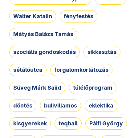
Walter Katalin
fényfestés
Mátyás Balázs Tamás
szociális gondoskodás
sikkasztás
sétálóutca
forgalomkorlátozás
Süveg Márk Saiid
túlélőprogram
döntés
bulivillamos
eklektika
kisgyerekek
teqball
Pálfi György