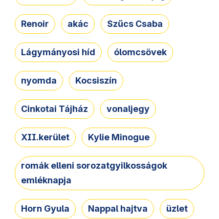
Renoir
akác
Szűcs Csaba
Lágymányosi híd
ólomcsövek
nyomda
Kocsiszín
Cinkotai Tájház
vonaljegy
XII.kerület
Kylie Minogue
romák elleni sorozatgyilkosságok
emléknapja
Horn Gyula
Nappal hajtva
üzlet