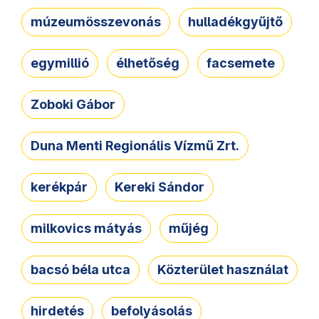
múzeumösszevonás
hulladékgyűjtő
egymillió
élhetőség
facsemete
Zoboki Gábor
Duna Menti Regionális Vízmű Zrt.
kerékpár
Kereki Sándor
milkovics mátyás
műjég
bacsó béla utca
Közterület használat
hirdetés
befolyásolás