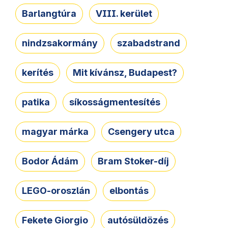
Barlangtúra
VIII. kerület
nindzsakormány
szabadstrand
kerítés
Mit kívánsz, Budapest?
patika
síkosságmentesítés
magyar márka
Csengery utca
Bodor Ádám
Bram Stoker-díj
LEGO-oroszlán
elbontás
Fekete Giorgio
autósüldözés