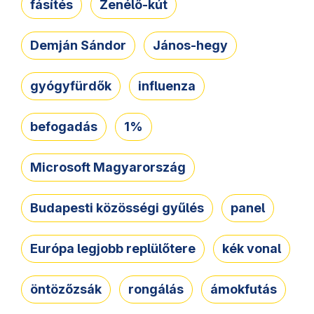
fásítés
Zenélő-kút
Demján Sándor
János-hegy
gyógyfürdők
influenza
befogadás
1%
Microsoft Magyarország
Budapesti közösségi gyűlés
panel
Európa legjobb replülőtere
kék vonal
öntözőzsák
rongálás
ámokfutás