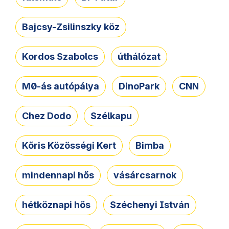
Bajcsy-Zsilinszky köz
Kordos Szabolcs
úthálózat
M0-ás autópálya
DinoPark
CNN
Chez Dodo
Szélkapu
Kőris Közösségi Kert
Bimba
mindennapi hős
vásárcsarnok
hétköznapi hős
Széchenyi István