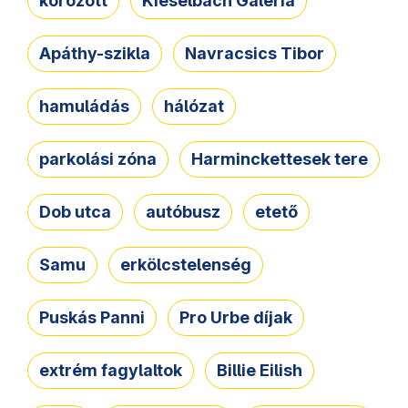
körözött
Kieselbach Galéria
Apáthy-szikla
Navracsics Tibor
hamuládás
hálózat
parkolási zóna
Harminckettesek tere
Dob utca
autóbusz
etető
Samu
erkölcstelenség
Puskás Panni
Pro Urbe díjak
extrém fagylaltok
Billie Eilish