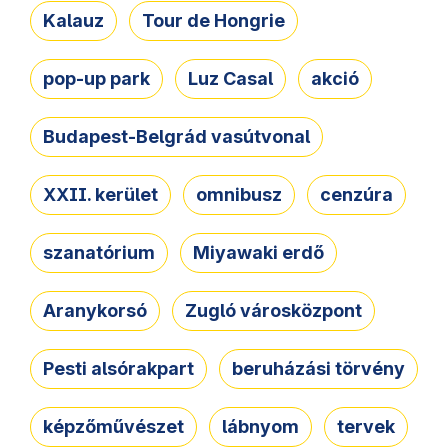
Kalauz
Tour de Hongrie
pop-up park
Luz Casal
akció
Budapest-Belgrád vasútvonal
XXII. kerület
omnibusz
cenzúra
szanatórium
Miyawaki erdő
Aranykorsó
Zugló városközpont
Pesti alsórakpart
beruházási törvény
képzőművészet
lábnyom
tervek