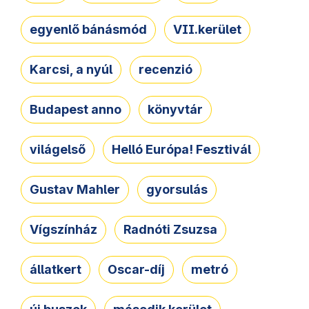
egyenlő bánásmód
VII.kerület
Karcsi, a nyúl
recenzió
Budapest anno
könyvtár
világelső
Helló Európa! Fesztivál
Gustav Mahler
gyorsulás
Vígszínház
Radnóti Zsuzsa
állatkert
Oscar-díj
metró