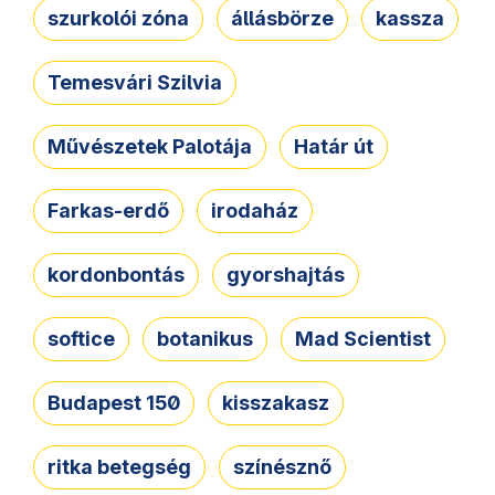
szurkolói zóna
állásbörze
kassza
Temesvári Szilvia
Művészetek Palotája
Határ út
Farkas-erdő
irodaház
kordonbontás
gyorshajtás
softice
botanikus
Mad Scientist
Budapest 150
kisszakasz
ritka betegség
színésznő