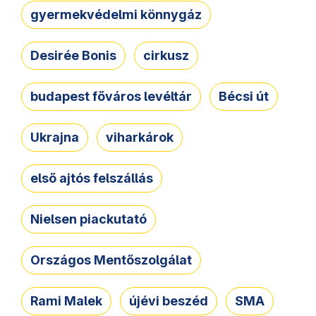
gyermekvédelmi könnygáz
Desirée Bonis
cirkusz
budapest főváros levéltár
Bécsi út
Ukrajna
viharkárok
első ajtós felszállás
Nielsen piackutató
Országos Mentőszolgálat
Rami Malek
újévi beszéd
SMA