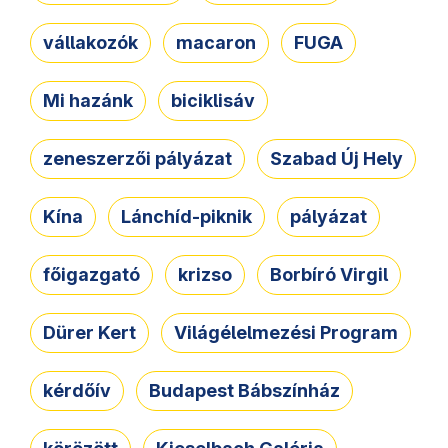
vállakozók
macaron
FUGA
Mi hazánk
biciklisáv
zeneszerzői pályázat
Szabad Új Hely
Kína
Lánchíd-piknik
pályázat
főigazgató
krizso
Borbíró Virgil
Dürer Kert
Világélelmezési Program
kérdőív
Budapest Bábszínház