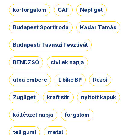
körforgalom
CAF
Népliget
Budapest Sportiroda
Kádár Tamás
Budapesti Tavaszi Fesztivál
BENDZSÓ
civilek napja
utca embere
I bike BP
Rezsi
Zugliget
kraft sör
nyitott kapuk
költészet napja
forgalom
téli gumi
metal