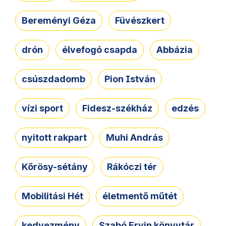
Bereményi Géza
Füvészkert
drón
élvefogó csapda
Abbázia
csúszdadomb
Pion István
vízi sport
Fidesz-székház
edzés
nyitott rakpart
Muhi András
Kőrösy-sétány
Rákóczi tér
Mobilitási Hét
életmentő műtét
kedvezmény
Szabó Ervin könyvtár