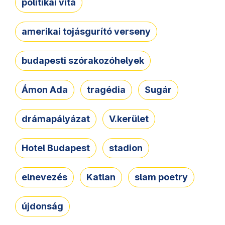
politikai vita
amerikai tojásgurító verseny
budapesti szórakozóhelyek
Ámon Ada
tragédia
Sugár
drámapályázat
V.kerület
Hotel Budapest
stadion
elnevezés
Katlan
slam poetry
újdonság