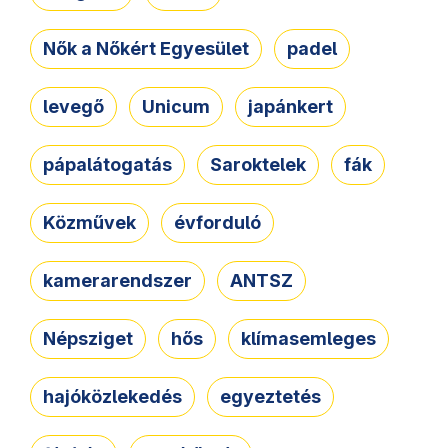
Nők a Nőkért Egyesület
padel
levegő
Unicum
japánkert
pápalátogatás
Saroktelek
fák
Közművek
évforduló
kamerarendszer
ANTSZ
Népsziget
hős
klímasemleges
hajóközlekedés
egyeztetés