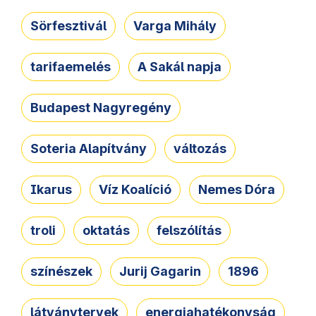
Sörfesztivál
Varga Mihály
tarifaemelés
A Sakál napja
Budapest Nagyregény
Soteria Alapítvány
változás
Ikarus
Víz Koalíció
Nemes Dóra
troli
oktatás
felszólítás
színészek
Jurij Gagarin
1896
látványtervek
energiahatékonyság