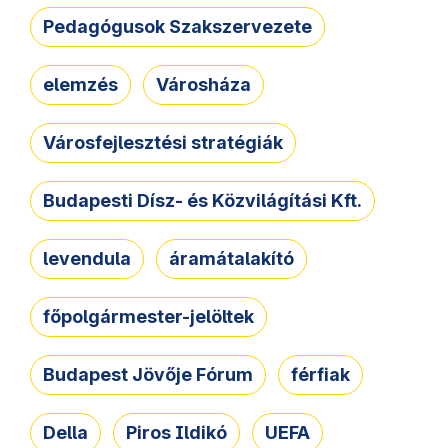
Pedagógusok Szakszervezete
elemzés
Városháza
Városfejlesztési stratégiák
Budapesti Dísz- és Közvilágítási Kft.
levendula
áramátalakító
főpolgármester-jelöltek
Budapest Jövője Fórum
férfiak
Della
Piros Ildikó
UEFA