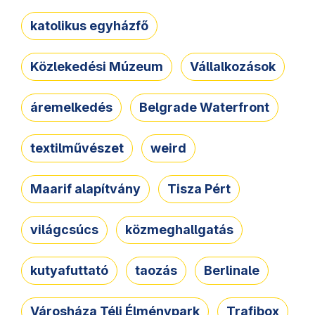
katolikus egyházfő
Közlekedési Múzeum
Vállalkozások
áremelkedés
Belgrade Waterfront
textilművészet
weird
Maarif alapítvány
Tisza Pért
világcsúcs
közmeghallgatás
kutyafuttató
taozás
Berlinale
Városháza Téli Élménypark
Trafibox