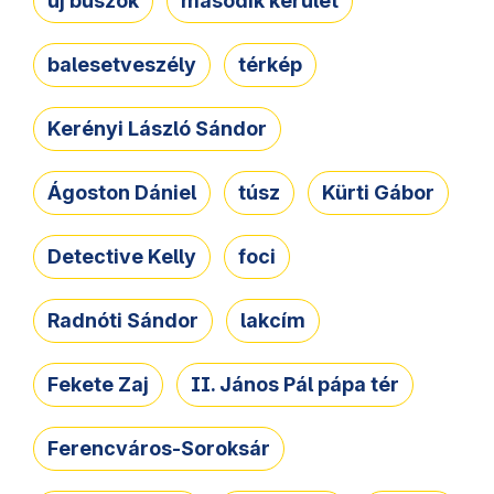
új buszok
második kerület
balesetveszély
térkép
Kerényi László Sándor
Ágoston Dániel
túsz
Kürti Gábor
Detective Kelly
foci
Radnóti Sándor
lakcím
Fekete Zaj
II. János Pál pápa tér
Ferencváros-Soroksár