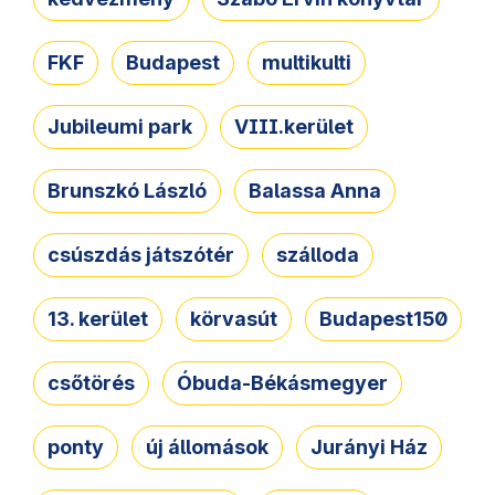
FKF
Budapest
multikulti
Jubileumi park
VIII.kerület
Brunszkó László
Balassa Anna
csúszdás játszótér
szálloda
13. kerület
körvasút
Budapest150
csőtörés
Óbuda-Békásmegyer
ponty
új állomások
Jurányi Ház