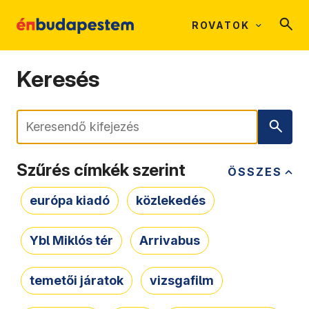
ROVATOK
Keresés
Keresés
Szűrés címkék szerint
ÖSSZES
európa kiadó
közlekedés
Ybl Miklós tér
Arrivabus
temetői járatok
vizsgafilm