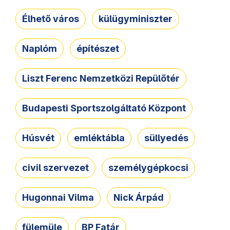
Élhető város
külügyminiszter
Naplóm
építészet
Liszt Ferenc Nemzetközi Repülőtér
Budapesti Sportszolgáltató Központ
Húsvét
emléktábla
süllyedés
civil szervezet
személygépkocsi
Hugonnai Vilma
Nick Árpád
fülemüle
BP Fatár