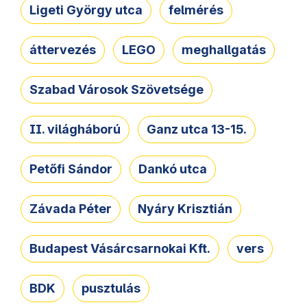
Ligeti György utca
felmérés
áttervezés
LEGO
meghallgatás
Szabad Városok Szövetsége
II. világháború
Ganz utca 13-15.
Petőfi Sándor
Dankó utca
Závada Péter
Nyáry Krisztián
Budapest Vásárcsarnokai Kft.
vers
BDK
pusztulás