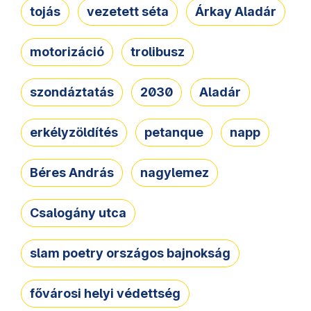
tojás
vezetett séta
Árkay Aladár
motorizáció
trolibusz
szondáztatás
2030
Aladár
erkélyzöldítés
petanque
napp
Béres András
nagylemez
Csalogány utca
slam poetry országos bajnokság
fővárosi helyi védettség