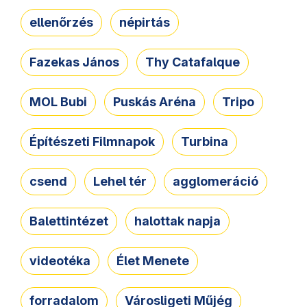
ellenőrzés
népirtás
Fazekas János
Thy Catafalque
MOL Bubi
Puskás Aréna
Tripo
Építészeti Filmnapok
Turbina
csend
Lehel tér
agglomeráció
Balettintézet
halottak napja
videotéka
Élet Menete
forradalom
Városligeti Műjég