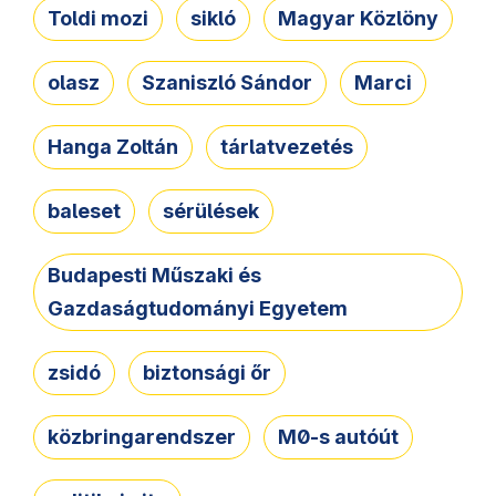
Toldi mozi
sikló
Magyar Közlöny
olasz
Szaniszló Sándor
Marci
Hanga Zoltán
tárlatvezetés
baleset
sérülések
Budapesti Műszaki és
Gazdaságtudományi Egyetem
zsidó
biztonsági őr
közbringarendszer
M0-s autóút