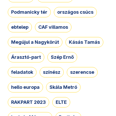
Podmanicky tér
országos csúcs
ebtelep
CAF villamos
Megújul a Nagykörút
Kásás Tamás
Árasztó-part
Szép Ernő
feladatok
színész
szerencse
hello europa
Skála Metró
RAKPART 2023
ELTE