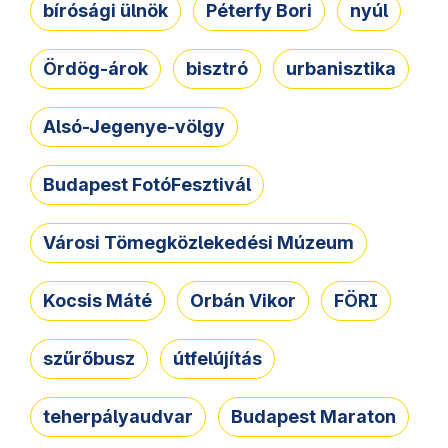
bírósági ülnök
Péterfy Bori
nyúl
Ördög-árok
bisztró
urbanisztika
Alsó-Jegenye-völgy
Budapest FotóFesztivál
Városi Tömegközlekedési Múzeum
Kocsis Máté
Orbán Vikor
FÖRI
szűrőbusz
útfelújítás
teherpályaudvar
Budapest Maraton