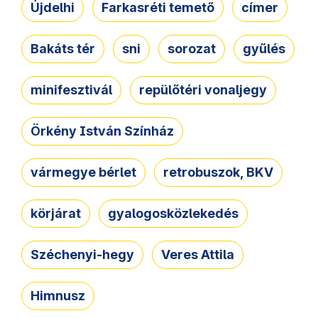
Újdelhi
Farkasréti temető
címer
Bakáts tér
sni
sorozat
gyűlés
minifesztivál
repülőtéri vonaljegy
Örkény István Színház
vármegye bérlet
retrobuszok, BKV
körjárat
gyalogosközlekedés
Széchenyi-hegy
Veres Attila
Himnusz