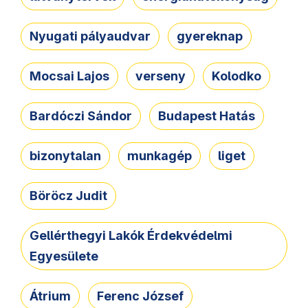
Nyugati pályaudvar
gyereknap
Mocsai Lajos
verseny
Kolodko
Bardóczi Sándor
Budapest Hatás
bizonytalan
munkagép
liget
Böröcz Judit
Gellérthegyi Lakók Érdekvédelmi
Egyesülete
Átrium
Ferenc József