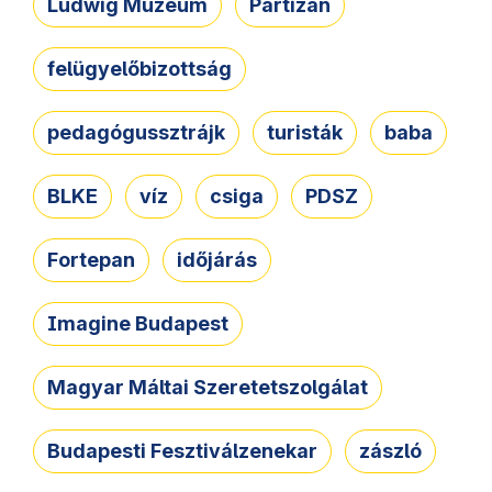
Ludwig Múzeum
Partizán
felügyelőbizottság
pedagógussztrájk
turisták
baba
BLKE
víz
csiga
PDSZ
Fortepan
időjárás
Imagine Budapest
Magyar Máltai Szeretetszolgálat
Budapesti Fesztiválzenekar
zászló