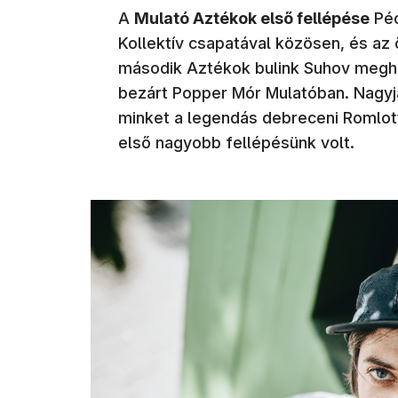
A
Mulató Aztékok első fellépése
Péc
Kollektív csapatával közösen, és a
második Aztékok bulink Suhov meghí
bezárt Popper Mór Mulatóban. Nagyj
minket a legendás debreceni Romlott
első nagyobb fellépésünk volt.