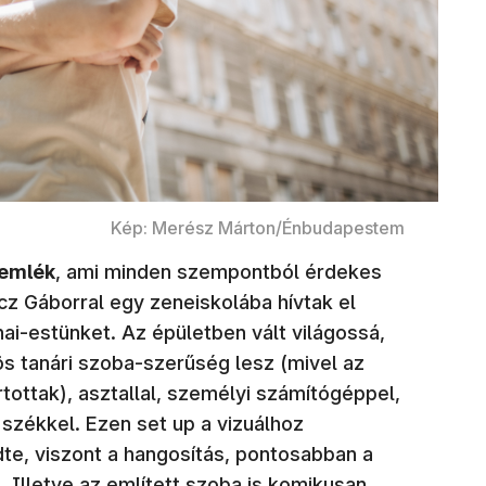
Kép: Merész Márton/Énbudapestem
 emlék
, ami minden szempontból érdekes
icz Gáborral egy zeneiskolába hívtak el
ai-estünket. Az épületben vált világossá,
s tanári szoba-szerűség lesz (mivel az
ottak), asztallal, személyi számítógéppel,
y székkel. Ezen set up a vizuálhoz
dte, viszont a hangosítás, pontosabban a
 Illetve az említett szoba is komikusan