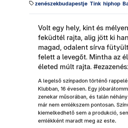
zenészekbudapestje
Tink
hiphop
Ba
Volt egy hely, kint és mélye
feküdtél rajta, alig jött ki 
magad, odalent sírva fütyül
felett a levegőt. Mintha az é
életed múlt rajta. #ezazené
A legelső színpadon történő rappel
Klubban, 16 évesen. Egy jóbarátomm
zenekar műsorában, és talán néhány 
már nem emlékszem pontosan. Színv
kiemelkedhető sem a produkció, se
emlékként maradt meg az este.