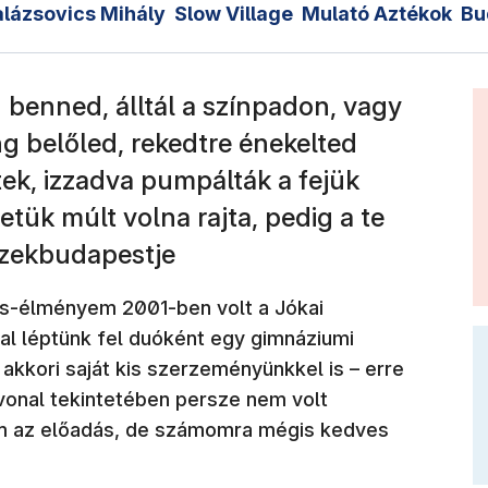
lázsovics Mihály
Slow Village
Mulató Aztékok
Bu
n benned, álltál a színpadon, vagy
hang belőled, rekedtre énekelted
tek, izzadva pumpálták a fejük
letük múlt volna rajta, pedig a te
szekbudapestje
és-élményem 2001-ben volt a Jókai
al léptünk fel duóként egy gimnáziumi
akkori saját kis szerzeményünkkel is – erre
onal tekintetében persze nem volt
m az előadás, de számomra mégis kedves