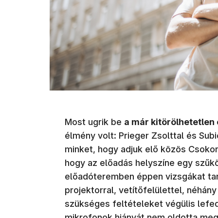
Most ugrik be
a már kitörölhetetlen
élmény volt: Prieger Zsolttal és Sub
minket, hogy adjuk elő közös Csokon
hogy az előadás helyszíne egy szűkö
előadóteremben éppen vizsgákat tart
projektorral, vetítőfelülettel, néhán
szükséges feltételeket végülis lefe
mikrofonok hiányát nem oldotta meg.