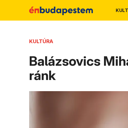
KUL
KULTÚRA
Balázsovics Mih
ránk