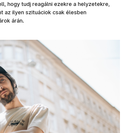
l, hogy tudj reagálni ezekre a helyzetekre,
nt az ilyen szituáciok csak élesben
árok árán.