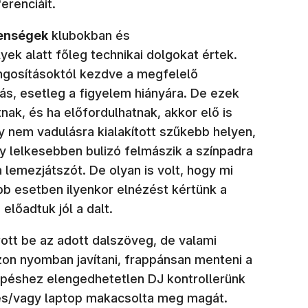
erenciáit.
lenségek
klubokban és
ek alatt főleg technikai dolgokat értek.
ngosításoktól kezdve a megfelelő
s, esetleg a figyelem hiányára. De ezek
nak, és ha előfordulhatnak, akkor elő is
gy nem vadulásra kialakított szűkebb helyen,
gy lelkesebben bulizó felmászik a színpadra
 lemezjátszót. De olyan is volt, hogy mi
b esetben ilyenkor elnézést kértünk a
előadtuk jól a dalt.
ott be az adott dalszöveg, de valami
on nyomban javítani, frappánsan menteni a
lépéshez elengedhetetlen DJ kontrollerünk
 és/vagy laptop makacsolta meg magát.