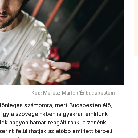
Kép: Merész Márton/Énbudapestem
ülönleges számomra, mert Budapesten élő,
így a szövegeinkben is gyakran említünk
idék nagyon hamar reagált ránk, a zenénk
rint felülírhatják az előbb említett térbeli