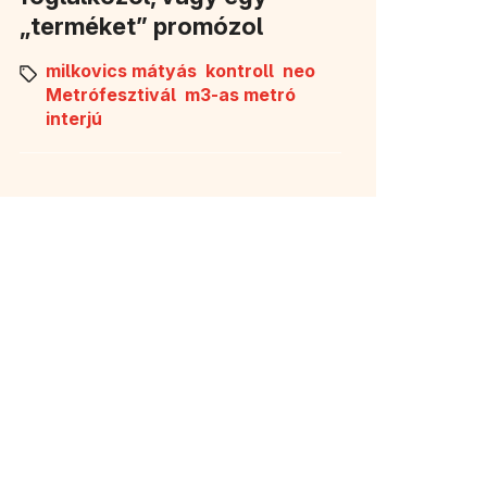
„terméket” promózol
milkovics mátyás
kontroll
neo
Metrófesztivál
m3-as metró
interjú