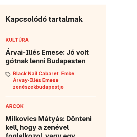
Kapcsolódó tartalmak
KULTÚRA
Árvai-Illés Emese: Jó volt
gótnak lenni Budapesten
Black Nail Cabaret
Emke
Árvay-Illés Emese
zenészekbudapestje
ARCOK
Milkovics Mátyás: Dönteni
kell, hogy a zenével
foglalkozol, vagy egy