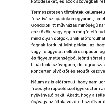
kötődéseket, és azok szövegbeli ref
Természetesen
történtek kellemet
fesztiválszínpadokon egyaránt, amely
Gondolok itt művházas minőségű ha
eszközök, vagy épp a megfelelő tudá
mind olyan dolgok, amik előfordulhat
fognak fordulni. Mint például az, ho
vagy felügyelet nélküli színpadon e
és figyelmetlenségből leönti sörrel a
hibáztunk, szövegben, de legrosszab
koncerten lévőktől és elölről kezdve 
Nálam az is előfordult, hogy nem ugr
freestyle rappeléssel igyekeztem az
nyilvánvaló bakit. Akadt, hogy a fel
és/vagy az általa vezérelt szoftver