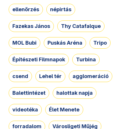
ellenőrzés
népirtás
Fazekas János
Thy Catafalque
MOL Bubi
Puskás Aréna
Tripo
Építészeti Filmnapok
Turbina
csend
Lehel tér
agglomeráció
Balettintézet
halottak napja
videotéka
Élet Menete
forradalom
Városligeti Műjég