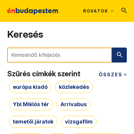
ROVATOK
Keresés
Keresés
Szűrés címkék szerint
ÖSSZES
európa kiadó
közlekedés
Ybl Miklós tér
Arrivabus
temetői járatok
vizsgafilm