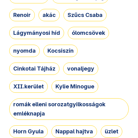
Renoir
akác
Szűcs Csaba
Lágymányosi híd
ólomcsövek
nyomda
Kocsiszín
Cinkotai Tájház
vonaljegy
XII.kerület
Kylie Minogue
romák elleni sorozatgyilkosságok
emléknapja
Horn Gyula
Nappal hajtva
üzlet