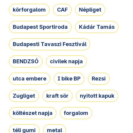
körforgalom
CAF
Népliget
Budapest Sportiroda
Kádár Tamás
Budapesti Tavaszi Fesztivál
BENDZSÓ
civilek napja
utca embere
I bike BP
Rezsi
Zugliget
kraft sör
nyitott kapuk
költészet napja
forgalom
téli gumi
metal