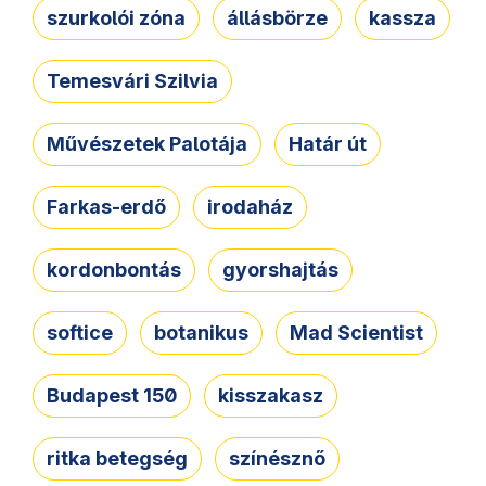
szurkolói zóna
állásbörze
kassza
Temesvári Szilvia
Művészetek Palotája
Határ út
Farkas-erdő
irodaház
kordonbontás
gyorshajtás
softice
botanikus
Mad Scientist
Budapest 150
kisszakasz
ritka betegség
színésznő