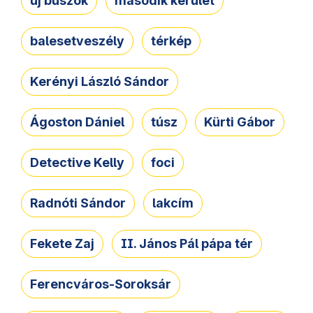
új buszok
második kerület
balesetveszély
térkép
Kerényi László Sándor
Ágoston Dániel
túsz
Kürti Gábor
Detective Kelly
foci
Radnóti Sándor
lakcím
Fekete Zaj
II. János Pál pápa tér
Ferencváros-Soroksár