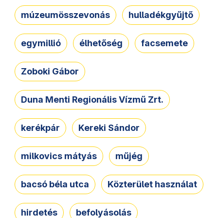
múzeumösszevonás
hulladékgyűjtő
egymillió
élhetőség
facsemete
Zoboki Gábor
Duna Menti Regionális Vízmű Zrt.
kerékpár
Kereki Sándor
milkovics mátyás
műjég
bacsó béla utca
Közterület használat
hirdetés
befolyásolás