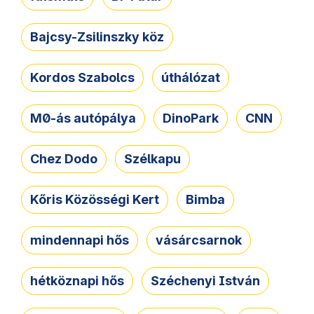
Bajcsy-Zsilinszky köz
Kordos Szabolcs
úthálózat
M0-ás autópálya
DinoPark
CNN
Chez Dodo
Szélkapu
Kőris Közösségi Kert
Bimba
mindennapi hős
vásárcsarnok
hétköznapi hős
Széchenyi István