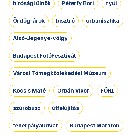
bírósági ülnök
Péterfy Bori
nyúl
Ördög-árok
bisztró
urbanisztika
Alsó-Jegenye-völgy
Budapest FotóFesztivál
Városi Tömegközlekedési Múzeum
Kocsis Máté
Orbán Vikor
FÖRI
szűrőbusz
útfelújítás
teherpályaudvar
Budapest Maraton