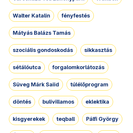
Walter Katalin
fényfestés
Mátyás Balázs Tamás
szociális gondoskodás
sikkasztás
sétálóutca
forgalomkorlátozás
Süveg Márk Saiid
túlélőprogram
döntés
bulivillamos
eklektika
kisgyerekek
teqball
Pálfi György