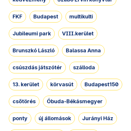
FKF
Budapest
multikulti
Jubileumi park
VIII.kerület
Brunszkó László
Balassa Anna
csúszdás játszótér
szálloda
13. kerület
körvasút
Budapest150
csőtörés
Óbuda-Békásmegyer
ponty
új állomások
Jurányi Ház