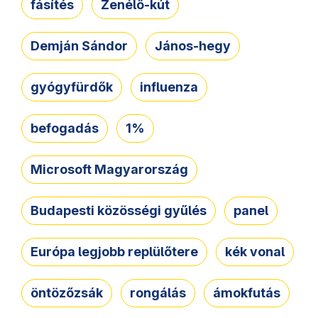
fásítés
Zenélő-kút
Demján Sándor
János-hegy
gyógyfürdők
influenza
befogadás
1%
Microsoft Magyarország
Budapesti közösségi gyűlés
panel
Európa legjobb replülőtere
kék vonal
öntözőzsák
rongálás
ámokfutás