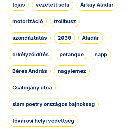
tojás
vezetett séta
Árkay Aladár
motorizáció
trolibusz
szondáztatás
2030
Aladár
erkélyzöldítés
petanque
napp
Béres András
nagylemez
Csalogány utca
slam poetry országos bajnokság
fővárosi helyi védettség