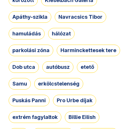
körözött
Kieselbach Galéria
Apáthy-szikla
Navracsics Tibor
hamuládás
hálózat
parkolási zóna
Harminckettesek tere
Dob utca
autóbusz
etető
Samu
erkölcstelenség
Puskás Panni
Pro Urbe díjak
extrém fagylaltok
Billie Eilish