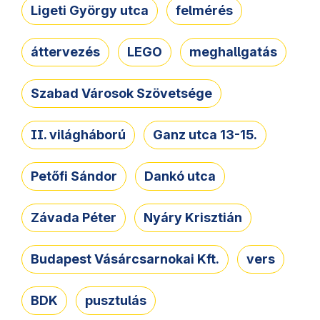
Ligeti György utca
felmérés
áttervezés
LEGO
meghallgatás
Szabad Városok Szövetsége
II. világháború
Ganz utca 13-15.
Petőfi Sándor
Dankó utca
Závada Péter
Nyáry Krisztián
Budapest Vásárcsarnokai Kft.
vers
BDK
pusztulás