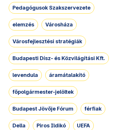
Pedagógusok Szakszervezete
elemzés
Városháza
Városfejlesztési stratégiák
Budapesti Dísz- és Közvilágítási Kft.
levendula
áramátalakító
főpolgármester-jelöltek
Budapest Jövője Fórum
férfiak
Della
Piros Ildikó
UEFA