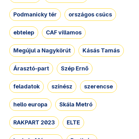
Podmanicky tér
országos csúcs
ebtelep
CAF villamos
Megújul a Nagykörút
Kásás Tamás
Árasztó-part
Szép Ernő
feladatok
színész
szerencse
hello europa
Skála Metró
RAKPART 2023
ELTE