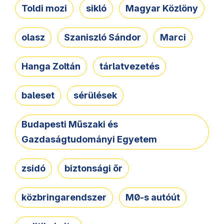
Toldi mozi
sikló
Magyar Közlöny
olasz
Szaniszló Sándor
Marci
Hanga Zoltán
tárlatvezetés
baleset
sérülések
Budapesti Műszaki és
Gazdaságtudományi Egyetem
zsidó
biztonsági őr
közbringarendszer
M0-s autóút