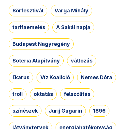
Sörfesztivál
Varga Mihály
tarifaemelés
A Sakál napja
Budapest Nagyregény
Soteria Alapítvány
változás
Ikarus
Víz Koalíció
Nemes Dóra
troli
oktatás
felszólítás
színészek
Jurij Gagarin
1896
látványtervek
energiahatékonyság