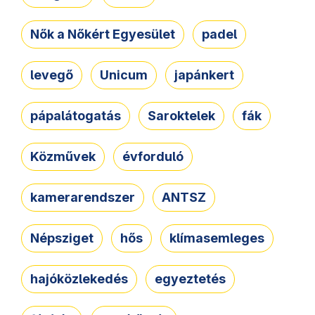
Nők a Nőkért Egyesület
padel
levegő
Unicum
japánkert
pápalátogatás
Saroktelek
fák
Közművek
évforduló
kamerarendszer
ANTSZ
Népsziget
hős
klímasemleges
hajóközlekedés
egyeztetés