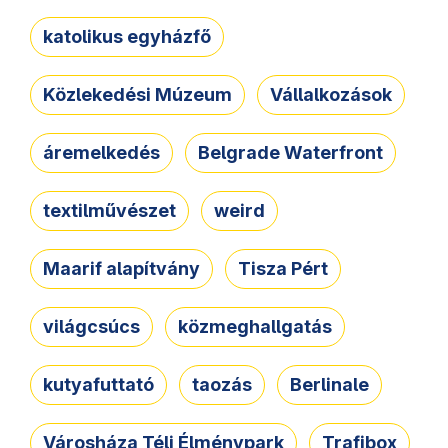
katolikus egyházfő
Közlekedési Múzeum
Vállalkozások
áremelkedés
Belgrade Waterfront
textilművészet
weird
Maarif alapítvány
Tisza Pért
világcsúcs
közmeghallgatás
kutyafuttató
taozás
Berlinale
Városháza Téli Élménypark
Trafibox