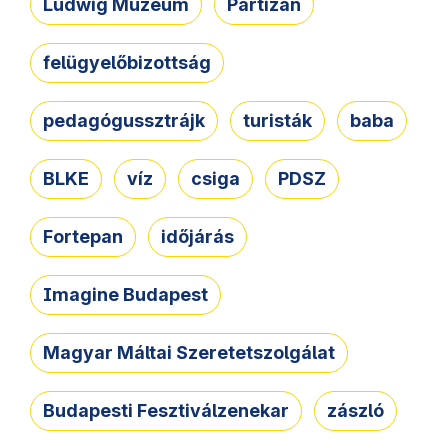
Ludwig Múzeum
Partizán
felügyelőbizottság
pedagógussztrájk
turisták
baba
BLKE
víz
csiga
PDSZ
Fortepan
időjárás
Imagine Budapest
Magyar Máltai Szeretetszolgálat
Budapesti Fesztiválzenekar
zászló