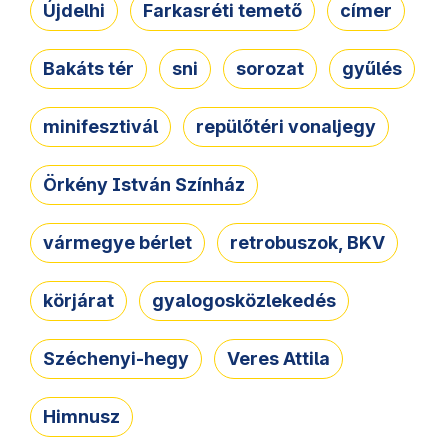
Újdelhi
Farkasréti temető
címer
Bakáts tér
sni
sorozat
gyűlés
minifesztivál
repülőtéri vonaljegy
Örkény István Színház
vármegye bérlet
retrobuszok, BKV
körjárat
gyalogosközlekedés
Széchenyi-hegy
Veres Attila
Himnusz