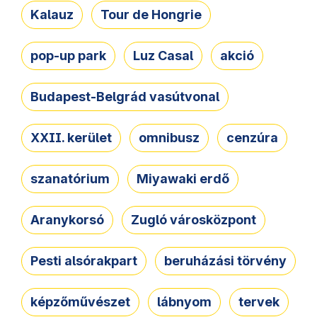
Kalauz
Tour de Hongrie
pop-up park
Luz Casal
akció
Budapest-Belgrád vasútvonal
XXII. kerület
omnibusz
cenzúra
szanatórium
Miyawaki erdő
Aranykorsó
Zugló városközpont
Pesti alsórakpart
beruházási törvény
képzőművészet
lábnyom
tervek