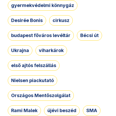
gyermekvédelmi könnygáz
Desirée Bonis
cirkusz
budapest főváros levéltár
Bécsi út
Ukrajna
viharkárok
első ajtós felszállás
Nielsen piackutató
Országos Mentőszolgálat
Rami Malek
újévi beszéd
SMA