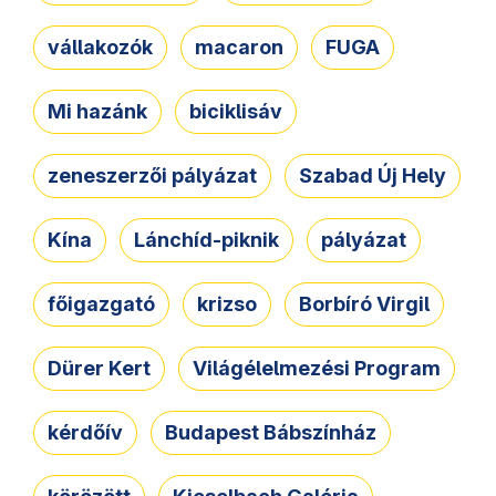
vállakozók
macaron
FUGA
Mi hazánk
biciklisáv
zeneszerzői pályázat
Szabad Új Hely
Kína
Lánchíd-piknik
pályázat
főigazgató
krizso
Borbíró Virgil
Dürer Kert
Világélelmezési Program
kérdőív
Budapest Bábszínház