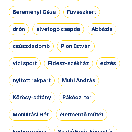
Bereményi Géza
Füvészkert
drón
élvefogó csapda
Abbázia
csúszdadomb
Pion István
vízi sport
Fidesz-székház
edzés
nyitott rakpart
Muhi András
Kőrösy-sétány
Rákóczi tér
Mobilitási Hét
életmentő műtét
kedvezmény
Szabó Ervin könyvtár