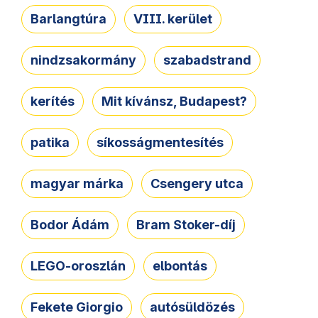
Barlangtúra
VIII. kerület
nindzsakormány
szabadstrand
kerítés
Mit kívánsz, Budapest?
patika
síkosságmentesítés
magyar márka
Csengery utca
Bodor Ádám
Bram Stoker-díj
LEGO-oroszlán
elbontás
Fekete Giorgio
autósüldözés