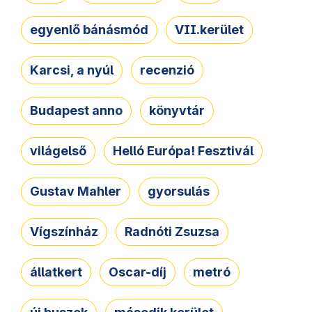
egyenlő bánásmód
VII.kerület
Karcsi, a nyúl
recenzió
Budapest anno
könyvtár
világelső
Helló Európa! Fesztivál
Gustav Mahler
gyorsulás
Vígszínház
Radnóti Zsuzsa
állatkert
Oscar-díj
metró