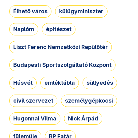
Élhető város
külügyminiszter
Naplóm
építészet
Liszt Ferenc Nemzetközi Repülőtér
Budapesti Sportszolgáltató Központ
Húsvét
emléktábla
süllyedés
civil szervezet
személygépkocsi
Hugonnai Vilma
Nick Árpád
fülemüle
BP Fatár