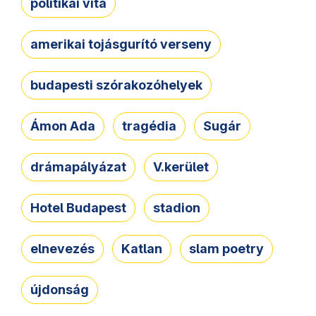
politikai vita
amerikai tojásgurító verseny
budapesti szórakozóhelyek
Ámon Ada
tragédia
Sugár
drámapályázat
V.kerület
Hotel Budapest
stadion
elnevezés
Katlan
slam poetry
újdonság