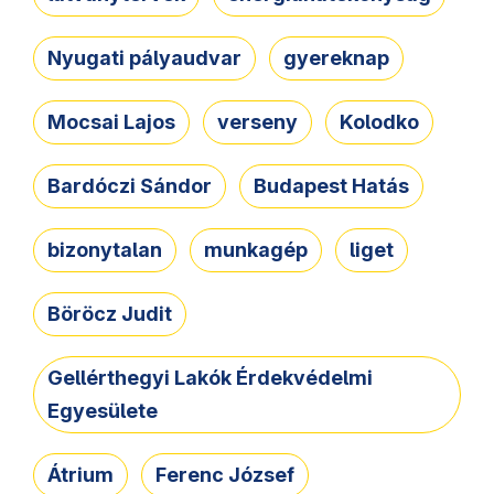
Nyugati pályaudvar
gyereknap
Mocsai Lajos
verseny
Kolodko
Bardóczi Sándor
Budapest Hatás
bizonytalan
munkagép
liget
Böröcz Judit
Gellérthegyi Lakók Érdekvédelmi
Egyesülete
Átrium
Ferenc József