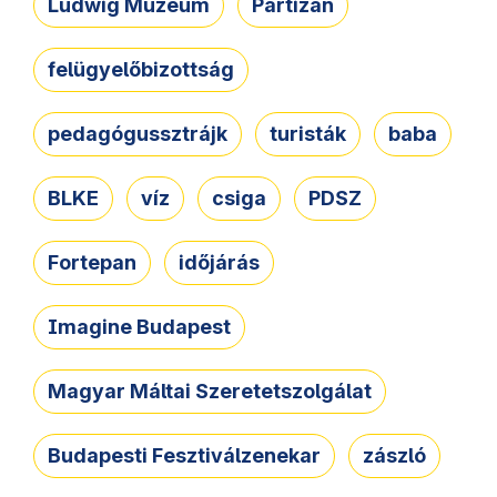
Ludwig Múzeum
Partizán
felügyelőbizottság
pedagógussztrájk
turisták
baba
BLKE
víz
csiga
PDSZ
Fortepan
időjárás
Imagine Budapest
Magyar Máltai Szeretetszolgálat
Budapesti Fesztiválzenekar
zászló