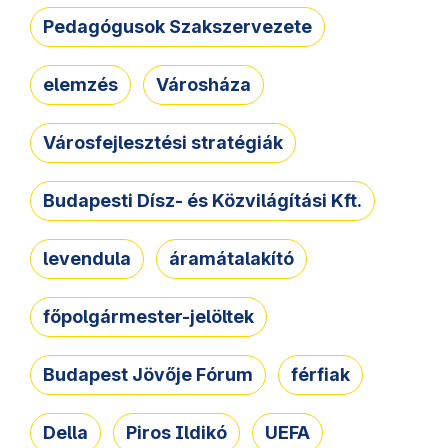
Pedagógusok Szakszervezete
elemzés
Városháza
Városfejlesztési stratégiák
Budapesti Dísz- és Közvilágítási Kft.
levendula
áramátalakító
főpolgármester-jelöltek
Budapest Jövője Fórum
férfiak
Della
Piros Ildikó
UEFA