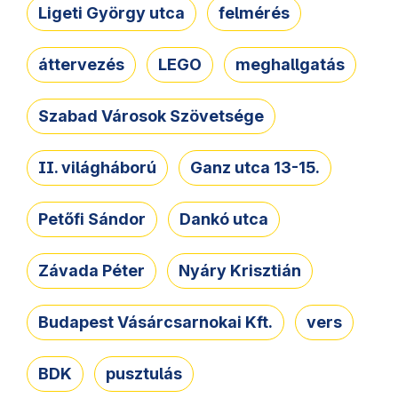
Ligeti György utca
felmérés
áttervezés
LEGO
meghallgatás
Szabad Városok Szövetsége
II. világháború
Ganz utca 13-15.
Petőfi Sándor
Dankó utca
Závada Péter
Nyáry Krisztián
Budapest Vásárcsarnokai Kft.
vers
BDK
pusztulás