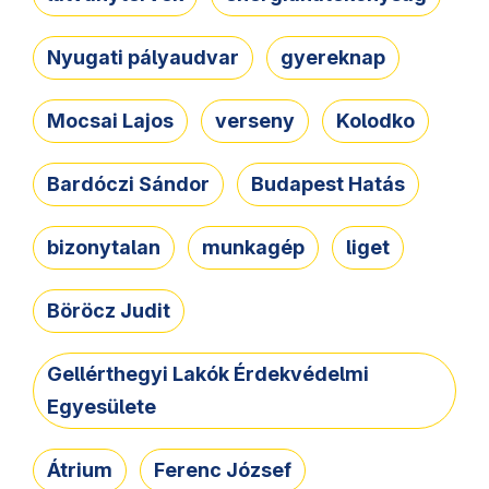
Nyugati pályaudvar
gyereknap
Mocsai Lajos
verseny
Kolodko
Bardóczi Sándor
Budapest Hatás
bizonytalan
munkagép
liget
Böröcz Judit
Gellérthegyi Lakók Érdekvédelmi
Egyesülete
Átrium
Ferenc József