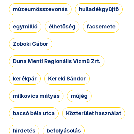
múzeumösszevonás
hulladékgyűjtő
egymillió
élhetőség
facsemete
Zoboki Gábor
Duna Menti Regionális Vízmű Zrt.
kerékpár
Kereki Sándor
milkovics mátyás
műjég
bacsó béla utca
Közterület használat
hirdetés
befolyásolás