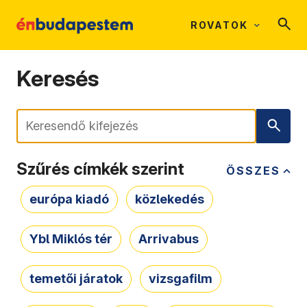
ROVATOK
Keresés
Keresés
Szűrés címkék szerint
ÖSSZES
európa kiadó
közlekedés
Ybl Miklós tér
Arrivabus
temetői járatok
vizsgafilm