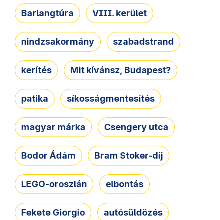
Barlangtúra
VIII. kerület
nindzsakormány
szabadstrand
kerítés
Mit kívánsz, Budapest?
patika
síkosságmentesítés
magyar márka
Csengery utca
Bodor Ádám
Bram Stoker-díj
LEGO-oroszlán
elbontás
Fekete Giorgio
autósüldözés