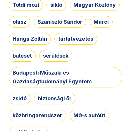
Toldi mozi
sikló
Magyar Közlöny
olasz
Szaniszló Sándor
Marci
Hanga Zoltán
tárlatvezetés
baleset
sérülések
Budapesti Műszaki és
Gazdaságtudományi Egyetem
zsidó
biztonsági őr
közbringarendszer
M0-s autóút