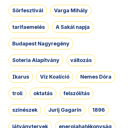
Sörfesztivál
Varga Mihály
tarifaemelés
A Sakál napja
Budapest Nagyregény
Soteria Alapítvány
változás
Ikarus
Víz Koalíció
Nemes Dóra
troli
oktatás
felszólítás
színészek
Jurij Gagarin
1896
látványtervek
energiahatékonyság