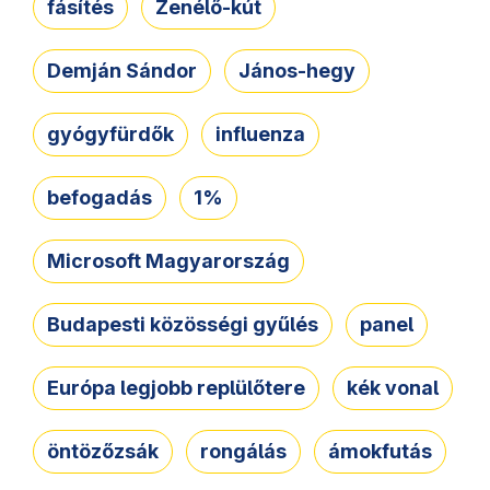
fásítés
Zenélő-kút
Demján Sándor
János-hegy
gyógyfürdők
influenza
befogadás
1%
Microsoft Magyarország
Budapesti közösségi gyűlés
panel
Európa legjobb replülőtere
kék vonal
öntözőzsák
rongálás
ámokfutás