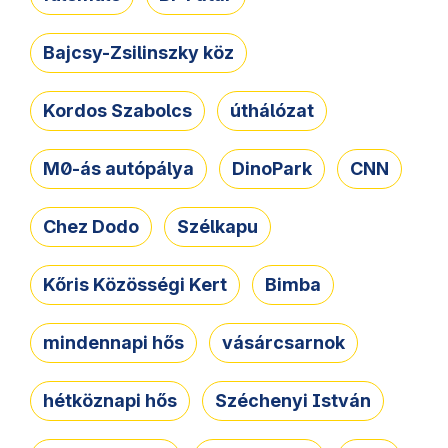
Bajcsy-Zsilinszky köz
Kordos Szabolcs
úthálózat
M0-ás autópálya
DinoPark
CNN
Chez Dodo
Szélkapu
Kőris Közösségi Kert
Bimba
mindennapi hős
vásárcsarnok
hétköznapi hős
Széchenyi István