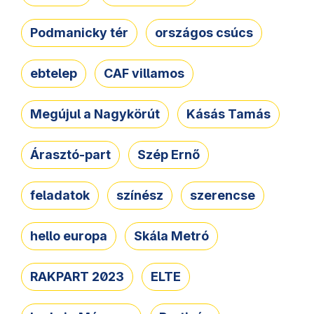
Podmanicky tér
országos csúcs
ebtelep
CAF villamos
Megújul a Nagykörút
Kásás Tamás
Árasztó-part
Szép Ernő
feladatok
színész
szerencse
hello europa
Skála Metró
RAKPART 2023
ELTE