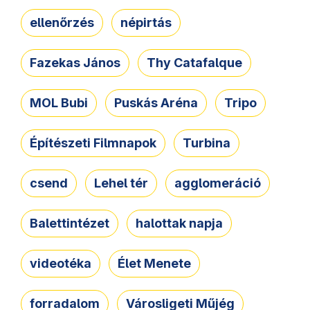
ellenőrzés
népirtás
Fazekas János
Thy Catafalque
MOL Bubi
Puskás Aréna
Tripo
Építészeti Filmnapok
Turbina
csend
Lehel tér
agglomeráció
Balettintézet
halottak napja
videotéka
Élet Menete
forradalom
Városligeti Műjég