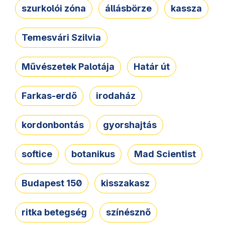
szurkolói zóna
állásbörze
kassza
Temesvári Szilvia
Művészetek Palotája
Határ út
Farkas-erdő
irodaház
kordonbontás
gyorshajtás
softice
botanikus
Mad Scientist
Budapest 150
kisszakasz
ritka betegség
színésznő