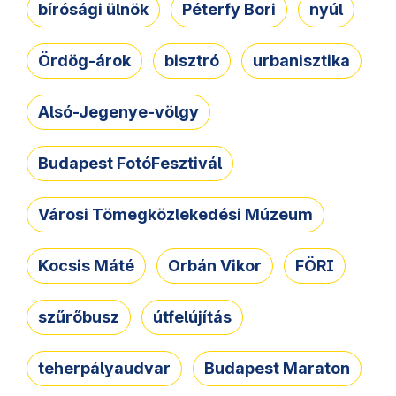
bírósági ülnök
Péterfy Bori
nyúl
Ördög-árok
bisztró
urbanisztika
Alsó-Jegenye-völgy
Budapest FotóFesztivál
Városi Tömegközlekedési Múzeum
Kocsis Máté
Orbán Vikor
FÖRI
szűrőbusz
útfelújítás
teherpályaudvar
Budapest Maraton