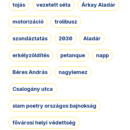
tojás
vezetett séta
Árkay Aladár
motorizáció
trolibusz
szondáztatás
2030
Aladár
erkélyzöldítés
petanque
napp
Béres András
nagylemez
Csalogány utca
slam poetry országos bajnokság
fővárosi helyi védettség