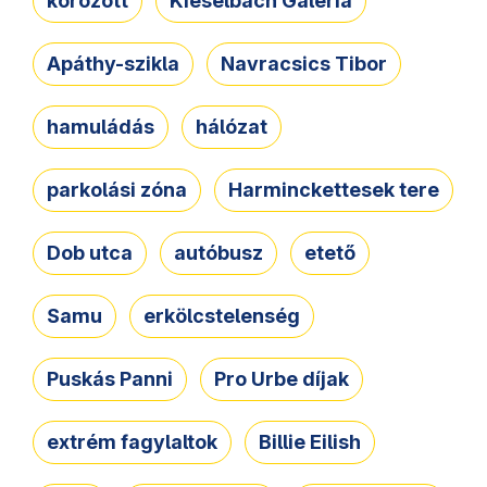
körözött
Kieselbach Galéria
Apáthy-szikla
Navracsics Tibor
hamuládás
hálózat
parkolási zóna
Harminckettesek tere
Dob utca
autóbusz
etető
Samu
erkölcstelenség
Puskás Panni
Pro Urbe díjak
extrém fagylaltok
Billie Eilish