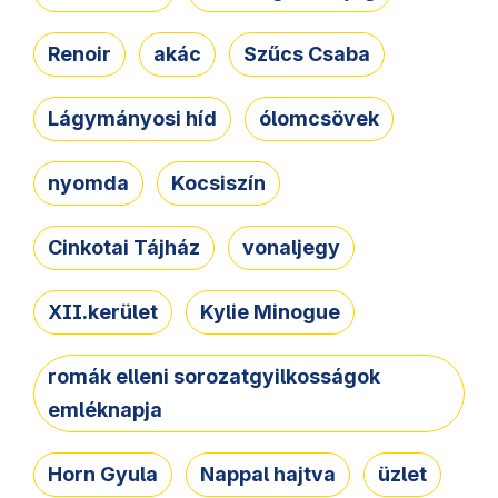
Renoir
akác
Szűcs Csaba
Lágymányosi híd
ólomcsövek
nyomda
Kocsiszín
Cinkotai Tájház
vonaljegy
XII.kerület
Kylie Minogue
romák elleni sorozatgyilkosságok
emléknapja
Horn Gyula
Nappal hajtva
üzlet