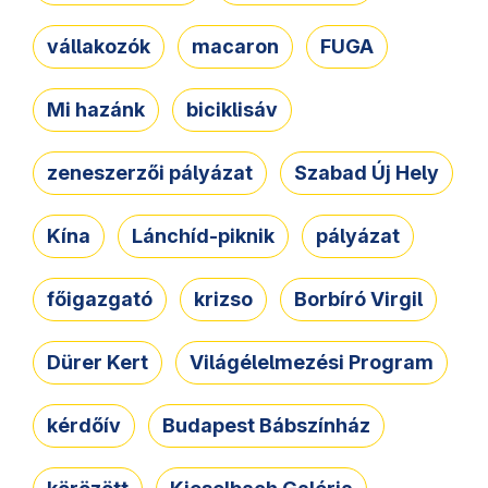
vállakozók
macaron
FUGA
Mi hazánk
biciklisáv
zeneszerzői pályázat
Szabad Új Hely
Kína
Lánchíd-piknik
pályázat
főigazgató
krizso
Borbíró Virgil
Dürer Kert
Világélelmezési Program
kérdőív
Budapest Bábszínház