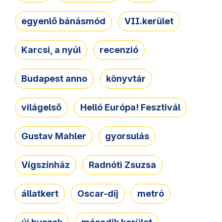
egyenlő bánásmód
VII.kerület
Karcsi, a nyúl
recenzió
Budapest anno
könyvtár
világelső
Helló Európa! Fesztivál
Gustav Mahler
gyorsulás
Vígszínház
Radnóti Zsuzsa
állatkert
Oscar-díj
metró