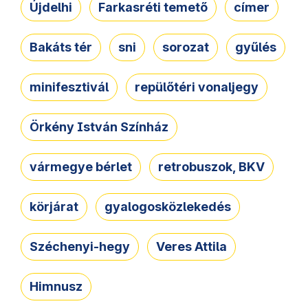
Újdelhi
Farkasréti temető
címer
Bakáts tér
sni
sorozat
gyűlés
minifesztivál
repülőtéri vonaljegy
Örkény István Színház
vármegye bérlet
retrobuszok, BKV
körjárat
gyalogosközlekedés
Széchenyi-hegy
Veres Attila
Himnusz