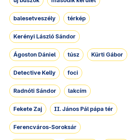
új buszok
második kerület
balesetveszély
térkép
Kerényi László Sándor
Ágoston Dániel
túsz
Kürti Gábor
Detective Kelly
foci
Radnóti Sándor
lakcím
Fekete Zaj
II. János Pál pápa tér
Ferencváros-Soroksár