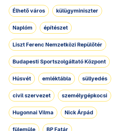
Élhető város
külügyminiszter
Naplóm
építészet
Liszt Ferenc Nemzetközi Repülőtér
Budapesti Sportszolgáltató Központ
Húsvét
emléktábla
süllyedés
civil szervezet
személygépkocsi
Hugonnai Vilma
Nick Árpád
fülemüle
BP Fatár