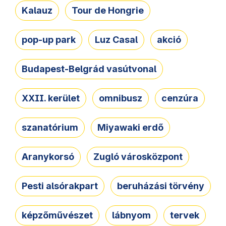
Kalauz
Tour de Hongrie
pop-up park
Luz Casal
akció
Budapest-Belgrád vasútvonal
XXII. kerület
omnibusz
cenzúra
szanatórium
Miyawaki erdő
Aranykorsó
Zugló városközpont
Pesti alsórakpart
beruházási törvény
képzőművészet
lábnyom
tervek