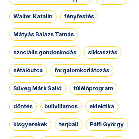
Walter Katalin
fényfestés
Mátyás Balázs Tamás
szociális gondoskodás
sikkasztás
sétálóutca
forgalomkorlátozás
Süveg Márk Saiid
túlélőprogram
döntés
bulivillamos
eklektika
kisgyerekek
teqball
Pálfi György