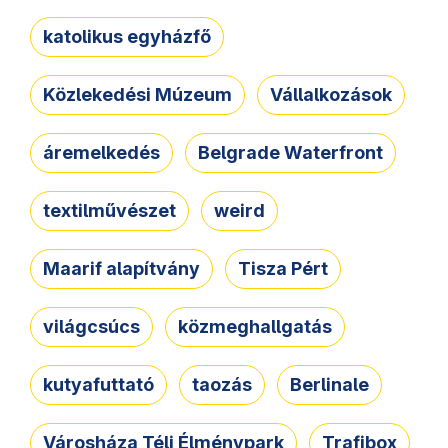
katolikus egyházfő
Közlekedési Múzeum
Vállalkozások
áremelkedés
Belgrade Waterfront
textilművészet
weird
Maarif alapítvány
Tisza Pért
világcsúcs
közmeghallgatás
kutyafuttató
taozás
Berlinale
Városháza Téli Élménypark
Trafibox