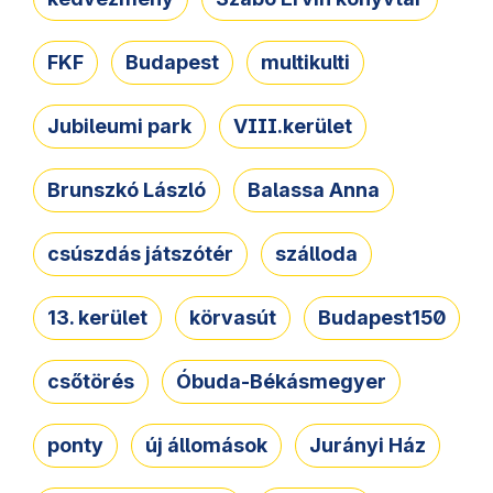
FKF
Budapest
multikulti
Jubileumi park
VIII.kerület
Brunszkó László
Balassa Anna
csúszdás játszótér
szálloda
13. kerület
körvasút
Budapest150
csőtörés
Óbuda-Békásmegyer
ponty
új állomások
Jurányi Ház