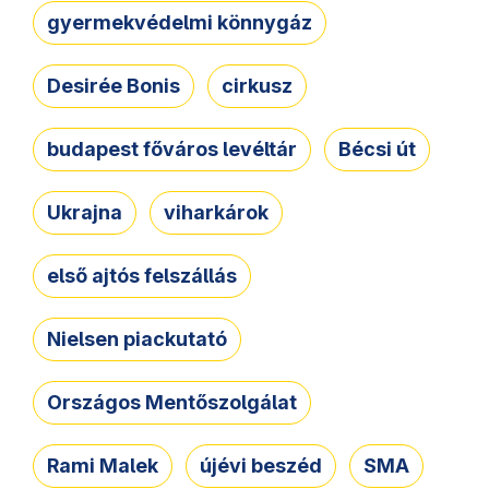
gyermekvédelmi könnygáz
Desirée Bonis
cirkusz
budapest főváros levéltár
Bécsi út
Ukrajna
viharkárok
első ajtós felszállás
Nielsen piackutató
Országos Mentőszolgálat
Rami Malek
újévi beszéd
SMA