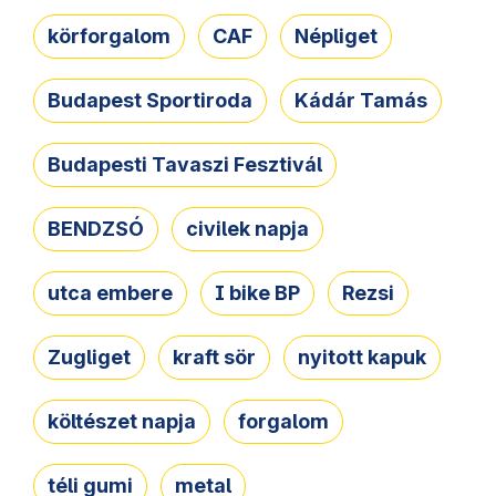
körforgalom
CAF
Népliget
Budapest Sportiroda
Kádár Tamás
Budapesti Tavaszi Fesztivál
BENDZSÓ
civilek napja
utca embere
I bike BP
Rezsi
Zugliget
kraft sör
nyitott kapuk
költészet napja
forgalom
téli gumi
metal