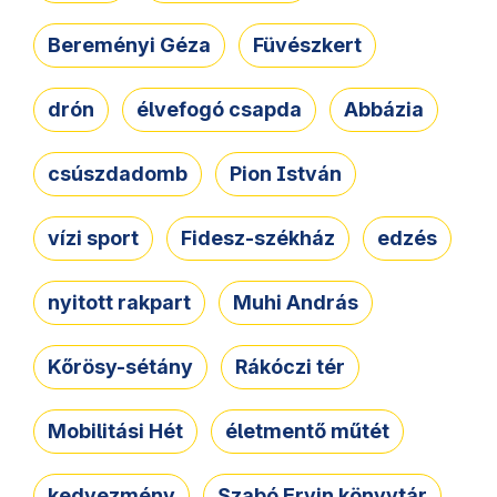
Bereményi Géza
Füvészkert
drón
élvefogó csapda
Abbázia
csúszdadomb
Pion István
vízi sport
Fidesz-székház
edzés
nyitott rakpart
Muhi András
Kőrösy-sétány
Rákóczi tér
Mobilitási Hét
életmentő műtét
kedvezmény
Szabó Ervin könyvtár