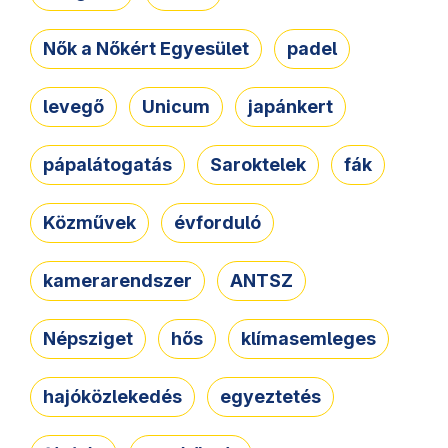
Nők a Nőkért Egyesület
padel
levegő
Unicum
japánkert
pápalátogatás
Saroktelek
fák
Közművek
évforduló
kamerarendszer
ANTSZ
Népsziget
hős
klímasemleges
hajóközlekedés
egyeztetés