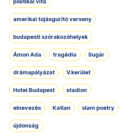
politikai vita
amerikai tojásgurító verseny
budapesti szórakozóhelyek
Ámon Ada
tragédia
Sugár
drámapályázat
V.kerület
Hotel Budapest
stadion
elnevezés
Katlan
slam poetry
újdonság