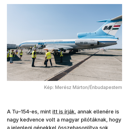
Kép: Merész Márton/Énbudapestem
(új ablakban nyílik meg)
A Tu–154-es, mint
itt is írják
, annak ellenére is
nagy kedvence volt a magyar pilótáknak, hogy
a jelenlegi gépekkel összehasonlítva sok