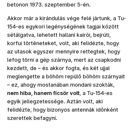
betonon 1973. szeptember 5-én.
Akkor már a kirándulás vége felé jártunk, a Tu-
154-es egykori legénységének tagjai között
sétálgatva, lehetett hallani kairói, bejrúti,
korfui történeteket, volt, aki felidézte, hogy
az utasok egyszer mennyire rettegtek, hogy
lefog törni a gép szárnya, mert az csapkodni
kezdett, de – és akkor fogta, és két ujjal
meglengette a böhöm repülő böhöm szárnyait
– ez, ahogy mostanában mondani szokták,
nem hiba, hanem fícsör volt
, a Tu-154-es
egyik jellegzetessége. Aztán volt, aki
felidézte, hogy bizonyos antennák időnként
szerettek befagyni.