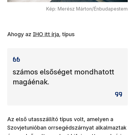
Kép: Merész Márton/Énbudapestem
(új ablakban nyílik meg)
Ahogy az
IHO itt írja
, típus
számos elsőséget mondhatott
magáénak.
Az első utasszállító típus volt, amelyen a
Szovjetunióban orrsegédszárnyat alkalmaztak