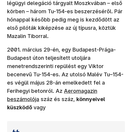
légügyi delegáció tárgyalt Moszkvában – első
körben – három Tu-154-es beszerzéséről. Pár
hónappal később pedig meg is kezdődött az
első pilóták kiképzése az új típusra, köztük
Mazalin Tiborral.
2001. március 29-én, egy Budapest-Prága-
Budapest úton teljesített utoljára
menetrendszerinti repülést egy Viktor
becenevű Tu-154-es. Az utolsó Malév Tu–154-
es végül május 28-án emelkedett fel a
(új ablakban nyílik meg)
Ferihegyi betonról. Az
Aeromagazin
beszámolója
száz és száz,
könnyeivel
küszködő
vagy