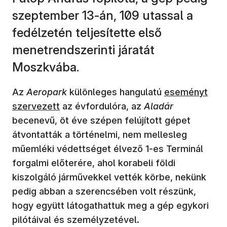
szeptember 13-án, 109 utassal a
fedélzetén teljesítette első
menetrendszerinti járatát
Moszkvába.
(új ablakban n
Az
Aeropark
különleges hangulatú
eseményt
szervezett
az évfordulóra, az
Aladár
becenevű, öt éve szépen felújított gépet
átvontatták a történelmi, nem mellesleg
műemléki védettséget élvező 1-es Terminál
forgalmi előterére, ahol korabeli földi
kiszolgáló járművekkel vették körbe, nekünk
pedig abban a szerencsében volt részünk,
hogy együtt látogathattuk meg a gép egykori
pilótáival és személyzetével.