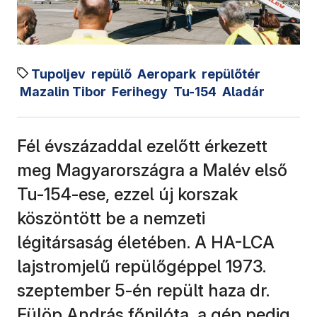
Tupoljev
repülő
Aeropark
repülőtér
Mazalin Tibor
Ferihegy
Tu-154
Aladár
Fél évszázaddal ezelőtt érkezett
meg Magyarországra a Malév első
Tu-154-ese, ezzel új korszak
köszöntött be a nemzeti
légitársaság életében. A HA-LCA
lajstromjelű repülőgéppel 1973.
szeptember 5-én repült haza dr.
Fülöp András főpilóta, a gép pedig