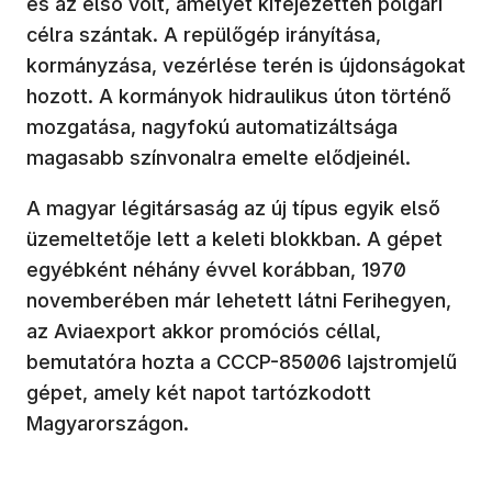
és az első volt, amelyet kifejezetten polgári
célra szántak. A repülőgép irányítása,
kormányzása, vezérlése terén is újdonságokat
hozott. A kormányok hidraulikus úton történő
mozgatása, nagyfokú automatizáltsága
magasabb színvonalra emelte elődjeinél.
A magyar légitársaság az új típus egyik első
üzemeltetője lett a keleti blokkban. A gépet
egyébként néhány évvel korábban, 1970
novemberében már lehetett látni Ferihegyen,
az Aviaexport akkor promóciós céllal,
bemutatóra hozta a CCCP-85006 lajstromjelű
gépet, amely két napot tartózkodott
Magyarországon.