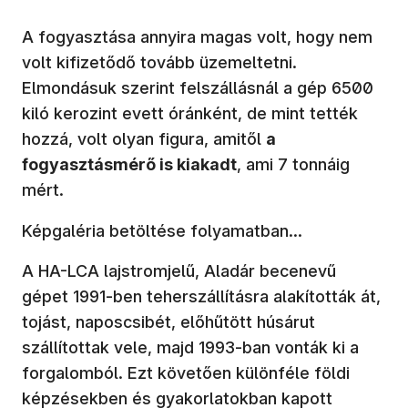
A fogyasztása annyira magas volt, hogy nem
volt kifizetődő tovább üzemeltetni.
Elmondásuk szerint felszállásnál a gép 6500
kiló kerozint evett óránként, de mint tették
hozzá, volt olyan figura, amitől
a
fogyasztásmérő is kiakadt
, ami 7 tonnáig
mért.
Képgaléria betöltése folyamatban...
A HA-LCA lajstromjelű, Aladár becenevű
gépet 1991-ben teherszállításra alakították át,
tojást, naposcsibét, előhűtött húsárut
szállítottak vele, majd 1993-ban vonták ki a
forgalomból. Ezt követően különféle földi
képzésekben és gyakorlatokban kapott