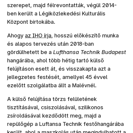
szerepet, majd félrevontatták, végül 2014-
ben került a Légiközlekedési Kulturális
Központ birtokába.
(új ablakban nyílik meg)
Ahogy
az IHO írja
, hosszú előkészítő munka
és alapos tervezés után 2018-ban
gördülhetett be a
Lufthansa Technik Budapest
hangárába, ahol több hétig tartó külső
felújításon esett át, és visszakapta azt a
jellegzetes festését, amellyel 45 évvel
ezelőtt szolgálatba állt a Malévnél.
A külső felújítása törzs felületének
tisztításával, csiszolásával, szilikonos
zsíroldásával kezdődött meg, majd a
repülőgép a Luftansa Technik festőhangárába
került, ahol a maszkolás után megindulhatott a