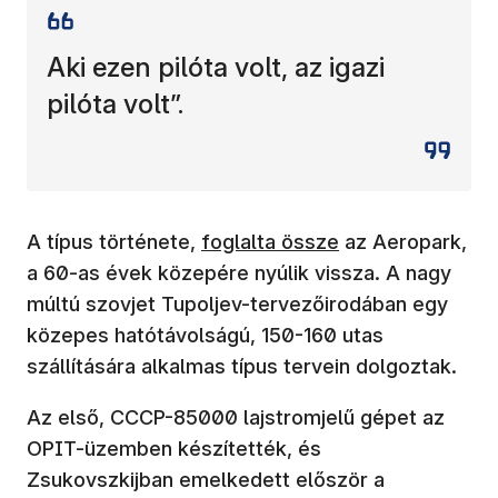
Aki ezen pilóta volt, az igazi
pilóta volt”.
(új ablakban nyílik meg)
A típus története,
foglalta össze
az Aeropark,
a 60-as évek közepére nyúlik vissza. A nagy
múltú szovjet Tupoljev-tervezőirodában egy
közepes hatótávolságú, 150-160 utas
szállítására alkalmas típus tervein dolgoztak.
Az első, CCCP-85000 lajstromjelű gépet az
OPIT-üzemben készítették, és
Zsukovszkijban emelkedett először a