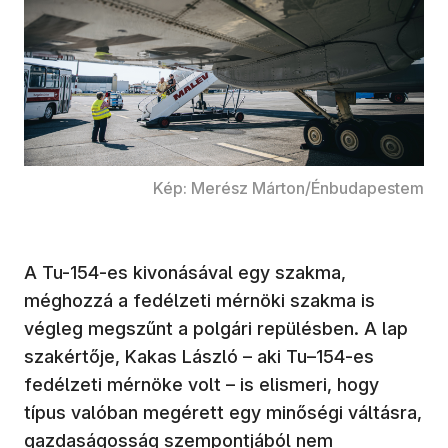
Kép: Merész Márton/Énbudapestem
A Tu-154-es kivonásával egy szakma,
méghozzá a fedélzeti mérnöki szakma is
végleg megszűnt a polgári repülésben. A lap
szakértője, Kakas László – aki Tu–154-es
fedélzeti mérnöke volt – is elismeri, hogy
típus valóban megérett egy minőségi váltásra,
gazdaságosság szempontjából nem