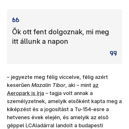
Ők ott fent dolgoznak, mi meg
itt állunk a napon
– jegyezte meg félig viccelve, félig azért
(új ablakban ny
keserűen
Mazalin Tibor
, aki – mint
az
Aeropark is írja
– tagja volt annak a
személyzetnek, amelyik elsőként kapta meg a
kiképzést és a jogosítást a Tu-154-esre a
hetvenes évek elején, és amelyik az első
géppel LCAladárral landolt a budapesti