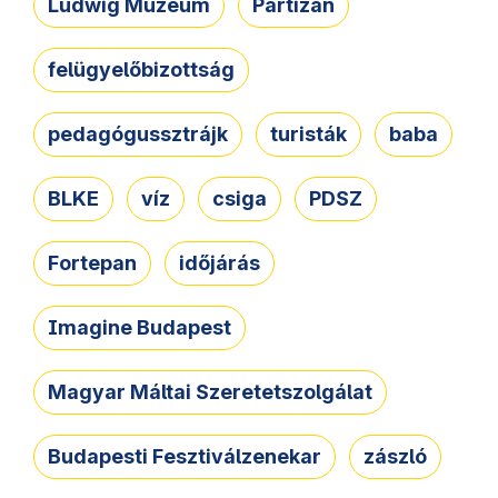
Ludwig Múzeum
Partizán
felügyelőbizottság
pedagógussztrájk
turisták
baba
BLKE
víz
csiga
PDSZ
Fortepan
időjárás
Imagine Budapest
Magyar Máltai Szeretetszolgálat
Budapesti Fesztiválzenekar
zászló