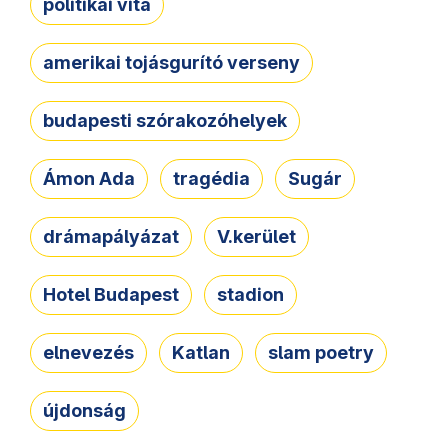
politikai vita
amerikai tojásgurító verseny
budapesti szórakozóhelyek
Ámon Ada
tragédia
Sugár
drámapályázat
V.kerület
Hotel Budapest
stadion
elnevezés
Katlan
slam poetry
újdonság