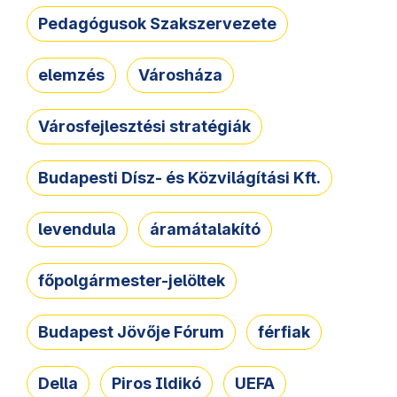
Pedagógusok Szakszervezete
elemzés
Városháza
Városfejlesztési stratégiák
Budapesti Dísz- és Közvilágítási Kft.
levendula
áramátalakító
főpolgármester-jelöltek
Budapest Jövője Fórum
férfiak
Della
Piros Ildikó
UEFA