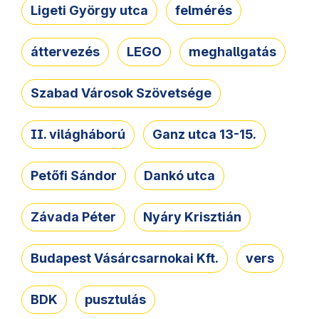
Ligeti György utca
felmérés
áttervezés
LEGO
meghallgatás
Szabad Városok Szövetsége
II. világháború
Ganz utca 13-15.
Petőfi Sándor
Dankó utca
Závada Péter
Nyáry Krisztián
Budapest Vásárcsarnokai Kft.
vers
BDK
pusztulás