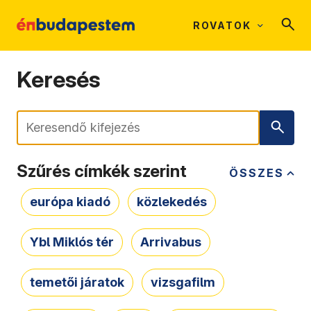
ROVATOK
Keresés
Keresés
Szűrés címkék szerint
ÖSSZES
európa kiadó
közlekedés
Ybl Miklós tér
Arrivabus
temetői járatok
vizsgafilm