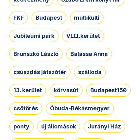
FKF
Budapest
multikulti
Jubileumi park
VIII.kerület
Brunszkó László
Balassa Anna
csúszdás játszótér
szálloda
13. kerület
körvasút
Budapest150
csőtörés
Óbuda-Békásmegyer
ponty
új állomások
Jurányi Ház