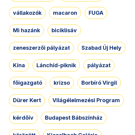
vállakozók
macaron
FUGA
Mi hazánk
biciklisáv
zeneszerzői pályázat
Szabad Új Hely
Kína
Lánchíd-piknik
pályázat
főigazgató
krizso
Borbíró Virgil
Dürer Kert
Világélelmezési Program
kérdőív
Budapest Bábszínház