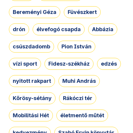
Bereményi Géza
Füvészkert
drón
élvefogó csapda
Abbázia
csúszdadomb
Pion István
vízi sport
Fidesz-székház
edzés
nyitott rakpart
Muhi András
Kőrösy-sétány
Rákóczi tér
Mobilitási Hét
életmentő műtét
kedvezmény
Szabó Ervin könyvtár