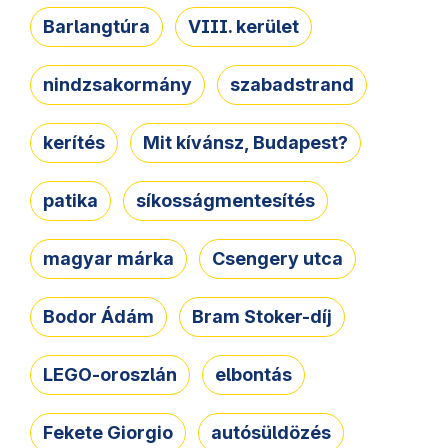
Barlangtúra
VIII. kerület
nindzsakormány
szabadstrand
kerítés
Mit kívánsz, Budapest?
patika
síkosságmentesítés
magyar márka
Csengery utca
Bodor Ádám
Bram Stoker-díj
LEGO-oroszlán
elbontás
Fekete Giorgio
autósüldözés