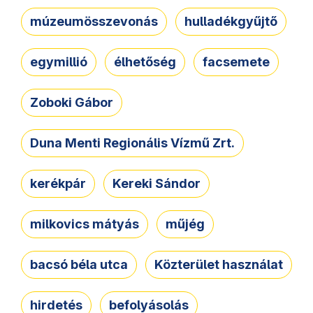
múzeumösszevonás
hulladékgyűjtő
egymillió
élhetőség
facsemete
Zoboki Gábor
Duna Menti Regionális Vízmű Zrt.
kerékpár
Kereki Sándor
milkovics mátyás
műjég
bacsó béla utca
Közterület használat
hirdetés
befolyásolás