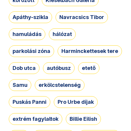
körözött
Kieselbach Galéria
Apáthy-szikla
Navracsics Tibor
hamuládás
hálózat
parkolási zóna
Harminckettesek tere
Dob utca
autóbusz
etető
Samu
erkölcstelenség
Puskás Panni
Pro Urbe díjak
extrém fagylaltok
Billie Eilish