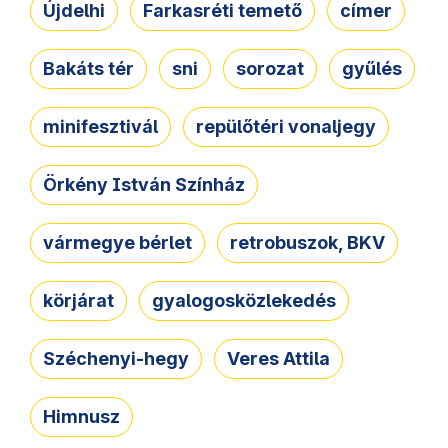
Újdelhi
Farkasréti temető
címer
Bakáts tér
sni
sorozat
gyűlés
minifesztivál
repülőtéri vonaljegy
Örkény István Színház
vármegye bérlet
retrobuszok, BKV
körjárat
gyalogosközlekedés
Széchenyi-hegy
Veres Attila
Himnusz