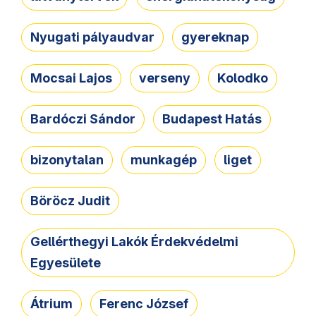
Nyugati pályaudvar
gyereknap
Mocsai Lajos
verseny
Kolodko
Bardóczi Sándor
Budapest Hatás
bizonytalan
munkagép
liget
Böröcz Judit
Gellérthegyi Lakók Érdekvédelmi
Egyesülete
Átrium
Ferenc József