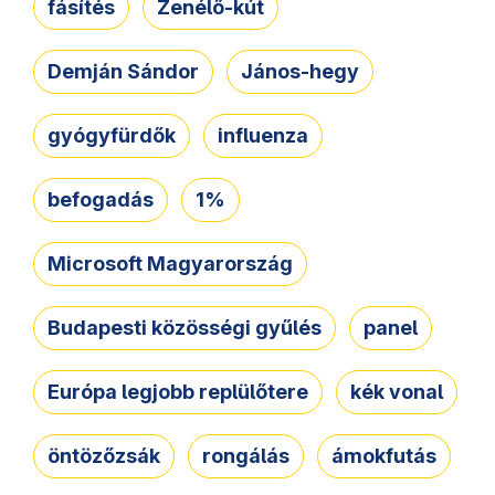
fásítés
Zenélő-kút
Demján Sándor
János-hegy
gyógyfürdők
influenza
befogadás
1%
Microsoft Magyarország
Budapesti közösségi gyűlés
panel
Európa legjobb replülőtere
kék vonal
öntözőzsák
rongálás
ámokfutás