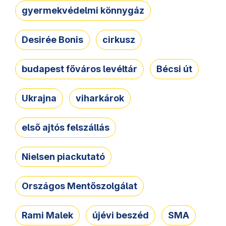
gyermekvédelmi könnygáz
Desirée Bonis
cirkusz
budapest főváros levéltár
Bécsi út
Ukrajna
viharkárok
első ajtós felszállás
Nielsen piackutató
Országos Mentőszolgálat
Rami Malek
újévi beszéd
SMA