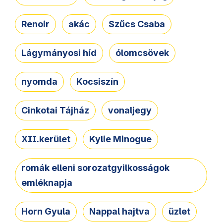
Renoir
akác
Szűcs Csaba
Lágymányosi híd
ólomcsövek
nyomda
Kocsiszín
Cinkotai Tájház
vonaljegy
XII.kerület
Kylie Minogue
romák elleni sorozatgyilkosságok
emléknapja
Horn Gyula
Nappal hajtva
üzlet