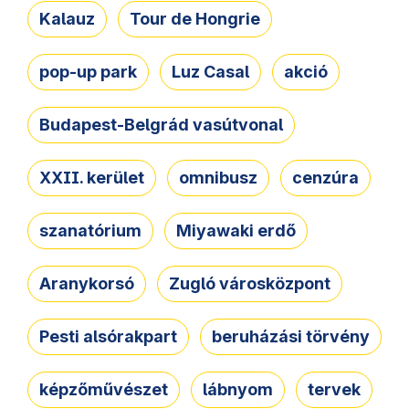
Kalauz
Tour de Hongrie
pop-up park
Luz Casal
akció
Budapest-Belgrád vasútvonal
XXII. kerület
omnibusz
cenzúra
szanatórium
Miyawaki erdő
Aranykorsó
Zugló városközpont
Pesti alsórakpart
beruházási törvény
képzőművészet
lábnyom
tervek