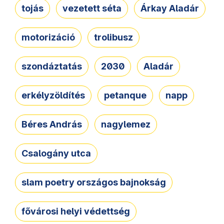
tojás
vezetett séta
Árkay Aladár
motorizáció
trolibusz
szondáztatás
2030
Aladár
erkélyzöldítés
petanque
napp
Béres András
nagylemez
Csalogány utca
slam poetry országos bajnokság
fővárosi helyi védettség