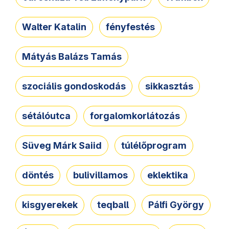
Walter Katalin
fényfestés
Mátyás Balázs Tamás
szociális gondoskodás
sikkasztás
sétálóutca
forgalomkorlátozás
Süveg Márk Saiid
túlélőprogram
döntés
bulivillamos
eklektika
kisgyerekek
teqball
Pálfi György