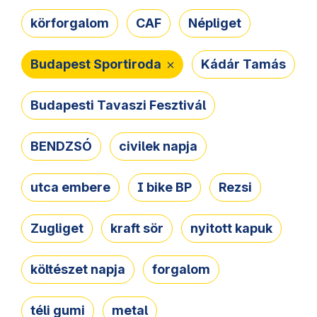
körforgalom
CAF
Népliget
Budapest Sportiroda
Kádár Tamás
Budapesti Tavaszi Fesztivál
BENDZSÓ
civilek napja
utca embere
I bike BP
Rezsi
Zugliget
kraft sör
nyitott kapuk
költészet napja
forgalom
téli gumi
metal