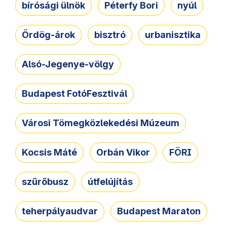
bírósági ülnök
Péterfy Bori
nyúl
Ördög-árok
bisztró
urbanisztika
Alsó-Jegenye-völgy
Budapest FotóFesztivál
Városi Tömegközlekedési Múzeum
Kocsis Máté
Orbán Vikor
FÖRI
szűrőbusz
útfelújítás
teherpályaudvar
Budapest Maraton