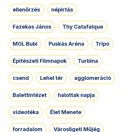
ellenőrzés
népirtás
Fazekas János
Thy Catafalque
MOL Bubi
Puskás Aréna
Tripo
Építészeti Filmnapok
Turbina
csend
Lehel tér
agglomeráció
Balettintézet
halottak napja
videotéka
Élet Menete
forradalom
Városligeti Műjég