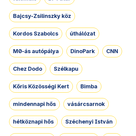
Bajcsy-Zsilinszky köz
Kordos Szabolcs
úthálózat
M0-ás autópálya
DinoPark
CNN
Chez Dodo
Szélkapu
Kőris Közösségi Kert
Bimba
mindennapi hős
vásárcsarnok
hétköznapi hős
Széchenyi István