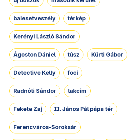
új buszok
második kerület
balesetveszély
térkép
Kerényi László Sándor
Ágoston Dániel
túsz
Kürti Gábor
Detective Kelly
foci
Radnóti Sándor
lakcím
Fekete Zaj
II. János Pál pápa tér
Ferencváros-Soroksár