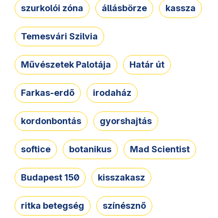
szurkolói zóna
állásbörze
kassza
Temesvári Szilvia
Művészetek Palotája
Határ út
Farkas-erdő
irodaház
kordonbontás
gyorshajtás
softice
botanikus
Mad Scientist
Budapest 150
kisszakasz
ritka betegség
színésznő