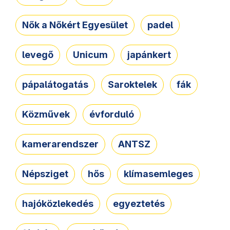
Nők a Nőkért Egyesület
padel
levegő
Unicum
japánkert
pápalátogatás
Saroktelek
fák
Közművek
évforduló
kamerarendszer
ANTSZ
Népsziget
hős
klímasemleges
hajóközlekedés
egyeztetés