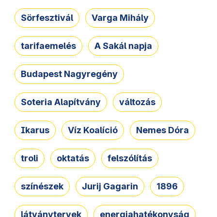
Sörfesztivál
Varga Mihály
tarifaemelés
A Sakál napja
Budapest Nagyregény
Soteria Alapítvány
változás
Ikarus
Víz Koalíció
Nemes Dóra
troli
oktatás
felszólítás
színészek
Jurij Gagarin
1896
látványtervek
energiahatékonyság