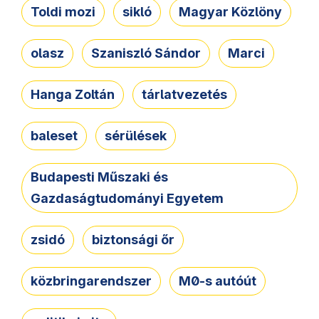
Toldi mozi
sikló
Magyar Közlöny
olasz
Szaniszló Sándor
Marci
Hanga Zoltán
tárlatvezetés
baleset
sérülések
Budapesti Műszaki és
Gazdaságtudományi Egyetem
zsidó
biztonsági őr
közbringarendszer
M0-s autóút