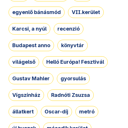
egyenlő bánásmód
VII.kerület
Karcsi, a nyúl
recenzió
Budapest anno
könyvtár
világelső
Helló Európa! Fesztivál
Gustav Mahler
gyorsulás
Vígszínház
Radnóti Zsuzsa
állatkert
Oscar-díj
metró