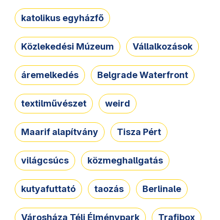
katolikus egyházfő
Közlekedési Múzeum
Vállalkozások
áremelkedés
Belgrade Waterfront
textilművészet
weird
Maarif alapítvány
Tisza Pért
világcsúcs
közmeghallgatás
kutyafuttató
taozás
Berlinale
Városháza Téli Élménypark
Trafibox