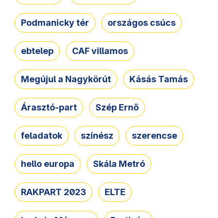
Podmanicky tér
országos csúcs
ebtelep
CAF villamos
Megújul a Nagykörút
Kásás Tamás
Árasztó-part
Szép Ernő
feladatok
színész
szerencse
hello europa
Skála Metró
RAKPART 2023
ELTE