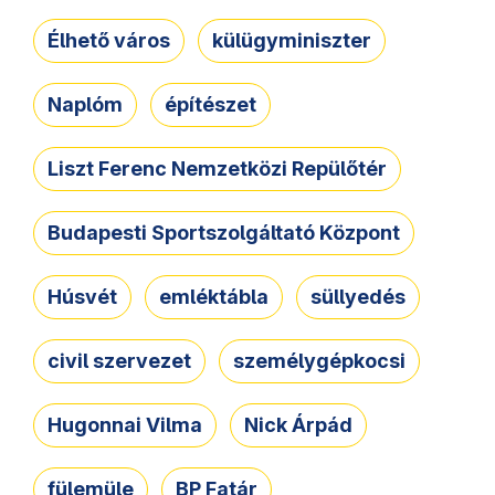
Élhető város
külügyminiszter
Naplóm
építészet
Liszt Ferenc Nemzetközi Repülőtér
Budapesti Sportszolgáltató Központ
Húsvét
emléktábla
süllyedés
civil szervezet
személygépkocsi
Hugonnai Vilma
Nick Árpád
fülemüle
BP Fatár