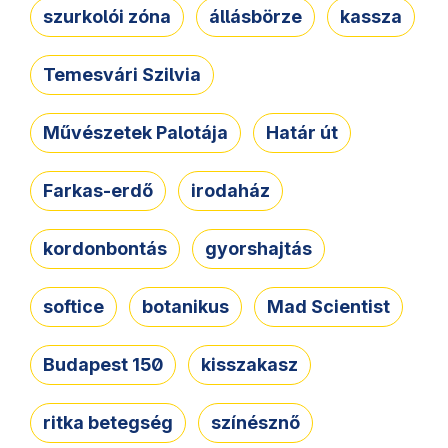
szurkolói zóna
állásbörze
kassza
Temesvári Szilvia
Művészetek Palotája
Határ út
Farkas-erdő
irodaház
kordonbontás
gyorshajtás
softice
botanikus
Mad Scientist
Budapest 150
kisszakasz
ritka betegség
színésznő