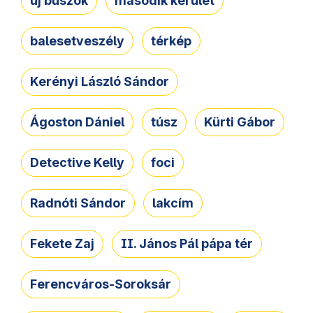
új buszok
második kerület
balesetveszély
térkép
Kerényi László Sándor
Ágoston Dániel
túsz
Kürti Gábor
Detective Kelly
foci
Radnóti Sándor
lakcím
Fekete Zaj
II. János Pál pápa tér
Ferencváros-Soroksár