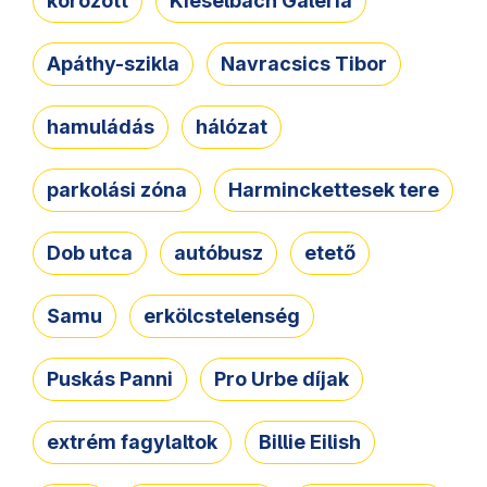
körözött
Kieselbach Galéria
Apáthy-szikla
Navracsics Tibor
hamuládás
hálózat
parkolási zóna
Harminckettesek tere
Dob utca
autóbusz
etető
Samu
erkölcstelenség
Puskás Panni
Pro Urbe díjak
extrém fagylaltok
Billie Eilish