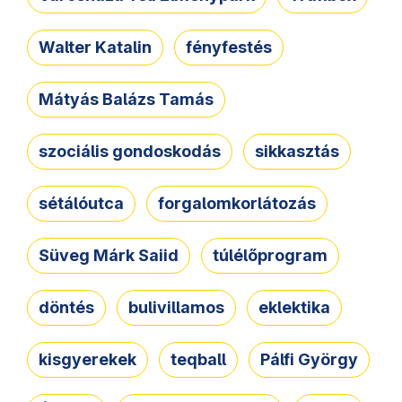
Walter Katalin
fényfestés
Mátyás Balázs Tamás
szociális gondoskodás
sikkasztás
sétálóutca
forgalomkorlátozás
Süveg Márk Saiid
túlélőprogram
döntés
bulivillamos
eklektika
kisgyerekek
teqball
Pálfi György