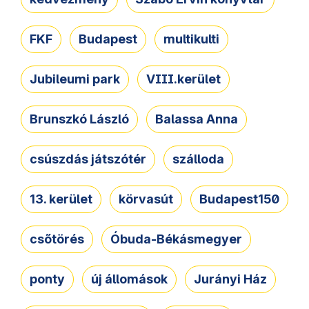
FKF
Budapest
multikulti
Jubileumi park
VIII.kerület
Brunszkó László
Balassa Anna
csúszdás játszótér
szálloda
13. kerület
körvasút
Budapest150
csőtörés
Óbuda-Békásmegyer
ponty
új állomások
Jurányi Ház