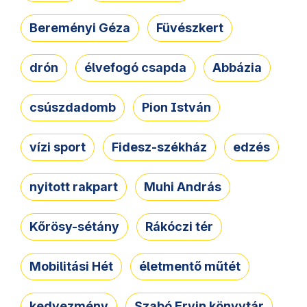
Bereményi Géza
Füvészkert
drón
élvefogó csapda
Abbázia
csúszdadomb
Pion István
vízi sport
Fidesz-székház
edzés
nyitott rakpart
Muhi András
Kőrösy-sétány
Rákóczi tér
Mobilitási Hét
életmentő műtét
kedvezmény
Szabó Ervin könyvtár