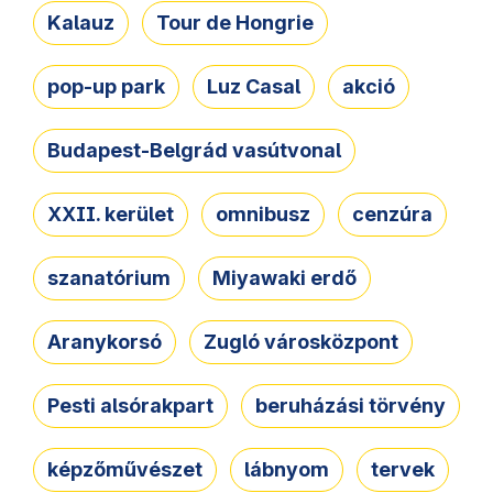
Kalauz
Tour de Hongrie
pop-up park
Luz Casal
akció
Budapest-Belgrád vasútvonal
XXII. kerület
omnibusz
cenzúra
szanatórium
Miyawaki erdő
Aranykorsó
Zugló városközpont
Pesti alsórakpart
beruházási törvény
képzőművészet
lábnyom
tervek