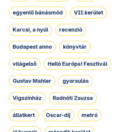
egyenlő bánásmód
VII.kerület
Karcsi, a nyúl
recenzió
Budapest anno
könyvtár
világelső
Helló Európa! Fesztivál
Gustav Mahler
gyorsulás
Vígszínház
Radnóti Zsuzsa
állatkert
Oscar-díj
metró