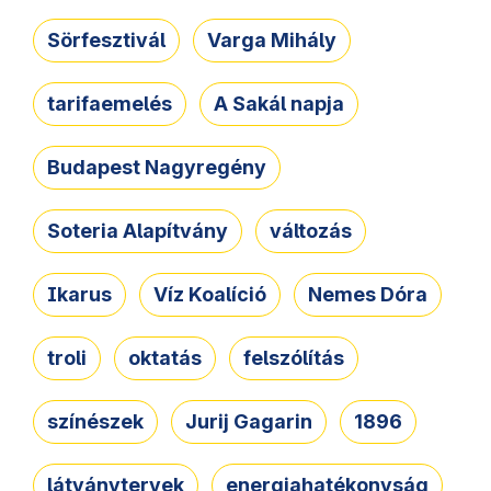
Sörfesztivál
Varga Mihály
tarifaemelés
A Sakál napja
Budapest Nagyregény
Soteria Alapítvány
változás
Ikarus
Víz Koalíció
Nemes Dóra
troli
oktatás
felszólítás
színészek
Jurij Gagarin
1896
látványtervek
energiahatékonyság