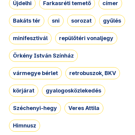
Újdelhi
Farkasréti temető
címer
Bakáts tér
sni
sorozat
gyűlés
minifesztivál
repülőtéri vonaljegy
Örkény István Színház
vármegye bérlet
retrobuszok, BKV
körjárat
gyalogosközlekedés
Széchenyi-hegy
Veres Attila
Himnusz