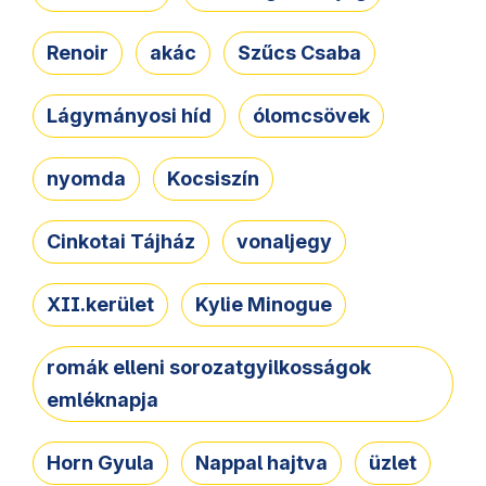
Renoir
akác
Szűcs Csaba
Lágymányosi híd
ólomcsövek
nyomda
Kocsiszín
Cinkotai Tájház
vonaljegy
XII.kerület
Kylie Minogue
romák elleni sorozatgyilkosságok
emléknapja
Horn Gyula
Nappal hajtva
üzlet