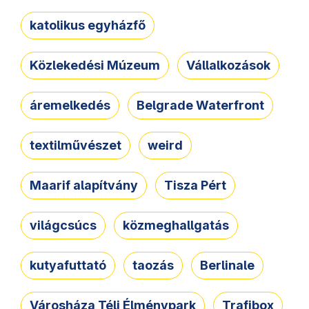
katolikus egyházfő
Közlekedési Múzeum
Vállalkozások
áremelkedés
Belgrade Waterfront
textilművészet
weird
Maarif alapítvány
Tisza Pért
világcsúcs
közmeghallgatás
kutyafuttató
taozás
Berlinale
Városháza Téli Élménypark
Trafibox