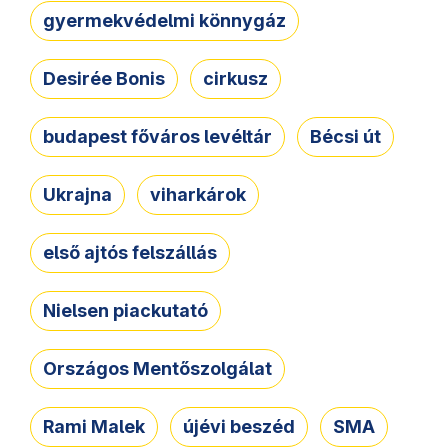
gyermekvédelmi könnygáz
Desirée Bonis
cirkusz
budapest főváros levéltár
Bécsi út
Ukrajna
viharkárok
első ajtós felszállás
Nielsen piackutató
Országos Mentőszolgálat
Rami Malek
újévi beszéd
SMA