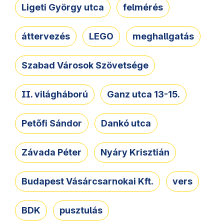
Ligeti György utca
felmérés
áttervezés
LEGO
meghallgatás
Szabad Városok Szövetsége
II. világháború
Ganz utca 13-15.
Petőfi Sándor
Dankó utca
Závada Péter
Nyáry Krisztián
Budapest Vásárcsarnokai Kft.
vers
BDK
pusztulás