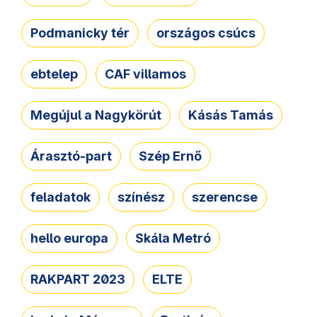
Podmanicky tér
országos csúcs
ebtelep
CAF villamos
Megújul a Nagykörút
Kásás Tamás
Árasztó-part
Szép Ernő
feladatok
színész
szerencse
hello europa
Skála Metró
RAKPART 2023
ELTE