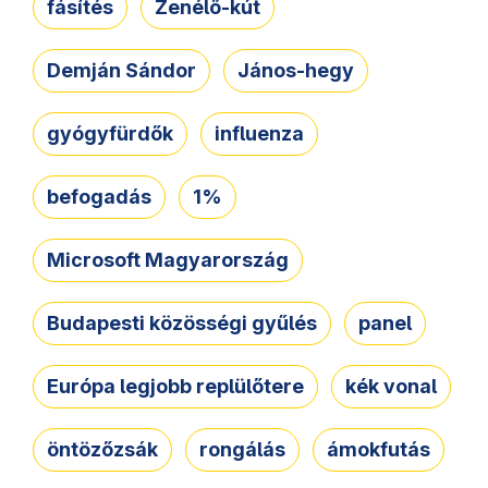
fásítés
Zenélő-kút
Demján Sándor
János-hegy
gyógyfürdők
influenza
befogadás
1%
Microsoft Magyarország
Budapesti közösségi gyűlés
panel
Európa legjobb replülőtere
kék vonal
öntözőzsák
rongálás
ámokfutás