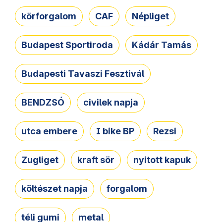
körforgalom
CAF
Népliget
Budapest Sportiroda
Kádár Tamás
Budapesti Tavaszi Fesztivál
BENDZSÓ
civilek napja
utca embere
I bike BP
Rezsi
Zugliget
kraft sör
nyitott kapuk
költészet napja
forgalom
téli gumi
metal