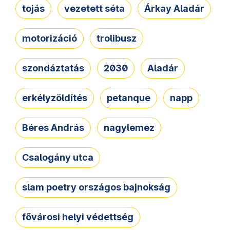
tojás
vezetett séta
Árkay Aladár
motorizáció
trolibusz
szondáztatás
2030
Aladár
erkélyzöldítés
petanque
napp
Béres András
nagylemez
Csalogány utca
slam poetry országos bajnokság
fővárosi helyi védettség