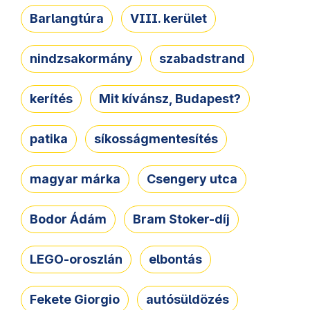
Barlangtúra
VIII. kerület
nindzsakormány
szabadstrand
kerítés
Mit kívánsz, Budapest?
patika
síkosságmentesítés
magyar márka
Csengery utca
Bodor Ádám
Bram Stoker-díj
LEGO-oroszlán
elbontás
Fekete Giorgio
autósüldözés