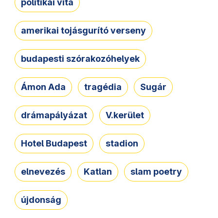
politikai vita
amerikai tojásgurító verseny
budapesti szórakozóhelyek
Ámon Ada
tragédia
Sugár
drámapályázat
V.kerület
Hotel Budapest
stadion
elnevezés
Katlan
slam poetry
újdonság