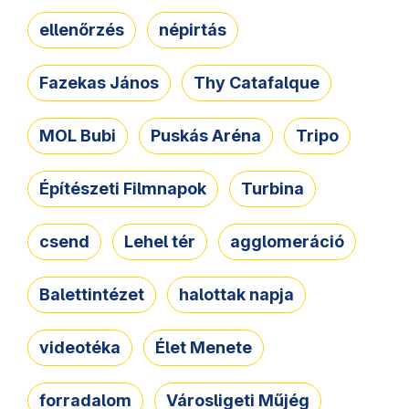
ellenőrzés
népirtás
Fazekas János
Thy Catafalque
MOL Bubi
Puskás Aréna
Tripo
Építészeti Filmnapok
Turbina
csend
Lehel tér
agglomeráció
Balettintézet
halottak napja
videotéka
Élet Menete
forradalom
Városligeti Műjég