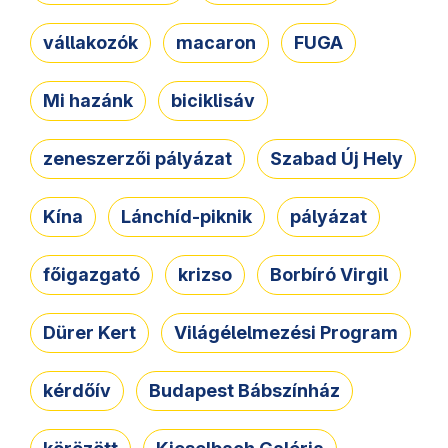
vállakozók
macaron
FUGA
Mi hazánk
biciklisáv
zeneszerzői pályázat
Szabad Új Hely
Kína
Lánchíd-piknik
pályázat
főigazgató
krizso
Borbíró Virgil
Dürer Kert
Világélelmezési Program
kérdőív
Budapest Bábszínház