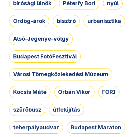
bírósági ülnök
Péterfy Bori
nyúl
Ördög-árok
bisztró
urbanisztika
Alsó-Jegenye-völgy
Budapest FotóFesztivál
Városi Tömegközlekedési Múzeum
Kocsis Máté
Orbán Vikor
FÖRI
szűrőbusz
útfelújítás
teherpályaudvar
Budapest Maraton