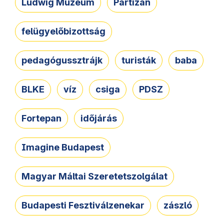
Ludwig Múzeum
Partizán
felügyelőbizottság
pedagógussztrájk
turisták
baba
BLKE
víz
csiga
PDSZ
Fortepan
időjárás
Imagine Budapest
Magyar Máltai Szeretetszolgálat
Budapesti Fesztiválzenekar
zászló