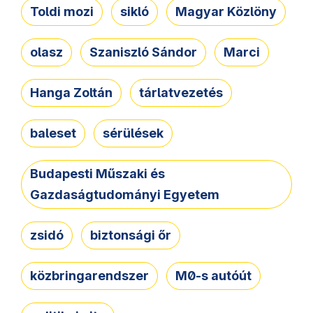
Toldi mozi
sikló
Magyar Közlöny
olasz
Szaniszló Sándor
Marci
Hanga Zoltán
tárlatvezetés
baleset
sérülések
Budapesti Műszaki és
Gazdaságtudományi Egyetem
zsidó
biztonsági őr
közbringarendszer
M0-s autóút