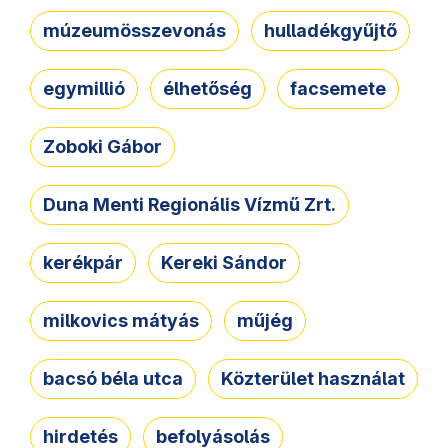
múzeumösszevonás
hulladékgyűjtő
egymillió
élhetőség
facsemete
Zoboki Gábor
Duna Menti Regionális Vízmű Zrt.
kerékpár
Kereki Sándor
milkovics mátyás
műjég
bacsó béla utca
Közterület használat
hirdetés
befolyásolás