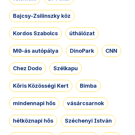
Bajcsy-Zsilinszky köz
Kordos Szabolcs
úthálózat
M0-ás autópálya
DinoPark
CNN
Chez Dodo
Szélkapu
Kőris Közösségi Kert
Bimba
mindennapi hős
vásárcsarnok
hétköznapi hős
Széchenyi István