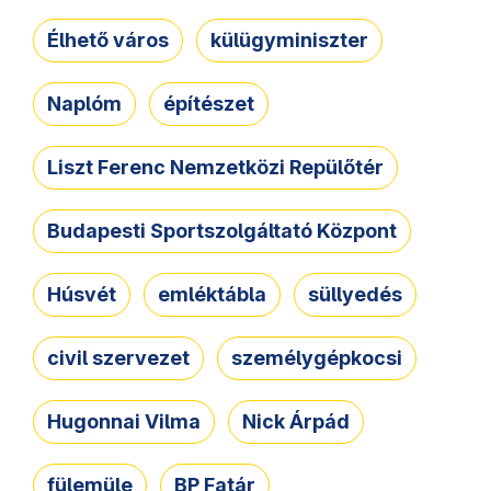
Élhető város
külügyminiszter
Naplóm
építészet
Liszt Ferenc Nemzetközi Repülőtér
Budapesti Sportszolgáltató Központ
Húsvét
emléktábla
süllyedés
civil szervezet
személygépkocsi
Hugonnai Vilma
Nick Árpád
fülemüle
BP Fatár