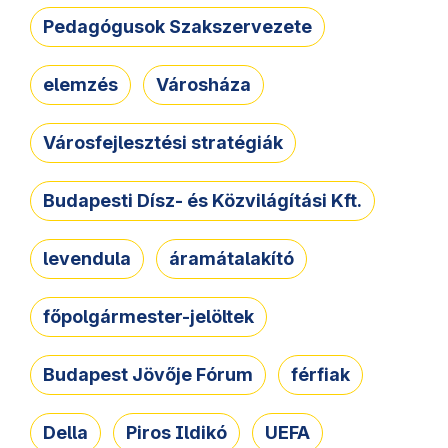
Pedagógusok Szakszervezete
elemzés
Városháza
Városfejlesztési stratégiák
Budapesti Dísz- és Közvilágítási Kft.
levendula
áramátalakító
főpolgármester-jelöltek
Budapest Jövője Fórum
férfiak
Della
Piros Ildikó
UEFA