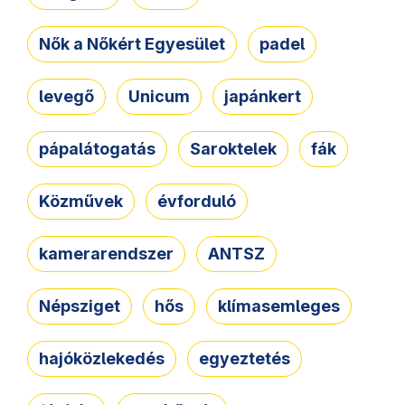
Nők a Nőkért Egyesület
padel
levegő
Unicum
japánkert
pápalátogatás
Saroktelek
fák
Közművek
évforduló
kamerarendszer
ANTSZ
Népsziget
hős
klímasemleges
hajóközlekedés
egyeztetés