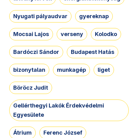
Nyugati pályaudvar
gyereknap
Mocsai Lajos
verseny
Kolodko
Bardóczi Sándor
Budapest Hatás
bizonytalan
munkagép
liget
Böröcz Judit
Gellérthegyi Lakók Érdekvédelmi
Egyesülete
Átrium
Ferenc József