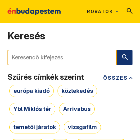
ROVATOK
Keresés
Keresés
Szűrés címkék szerint
ÖSSZES
európa kiadó
közlekedés
Ybl Miklós tér
Arrivabus
temetői járatok
vizsgafilm