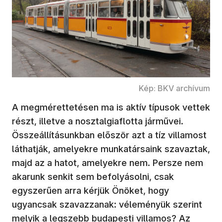
Kép: BKV archívum
A megmérettetésen ma is aktív típusok vettek
részt, illetve a nosztalgiaflotta járművei.
Összeállításunkban először azt a tíz villamost
láthatják, amelyekre munkatársaink szavaztak,
majd az a hatot, amelyekre nem. Persze nem
akarunk senkit sem befolyásolni, csak
egyszerűen arra kérjük Önöket, hogy
ugyancsak szavazzanak: véleményük szerint
melyik a legszebb budapesti villamos? Az