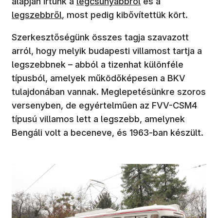
alapján írtunk a
legcsúnyábbról
és a
legszebbről
, most pedig kibővítettük kört.
Szerkesztőségünk összes tagja szavazott
arról, hogy melyik budapesti villamost tartja a
legszebbnek – abból a tizenhat különféle
típusból, amelyek működőképesen a BKV
tulajdonában vannak. Meglepetésünkre szoros
versenyben, de egyértelműen az FVV-CSM4
típusú villamos lett a legszebb, amelynek
Bengáli volt a beceneve, és 1963-ban készült.