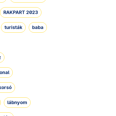
RAKPART 2023
turisták
baba
z
onal
korsó
lábnyom