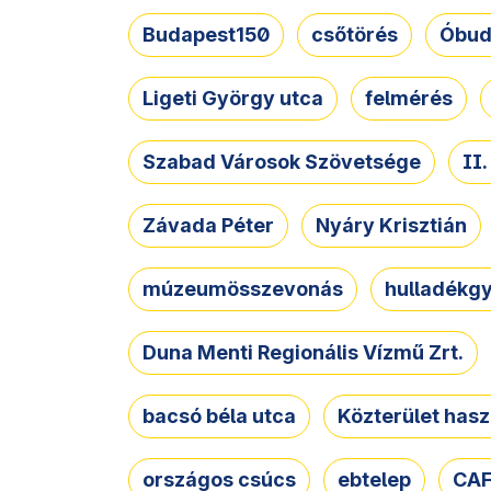
Budapest150
csőtörés
Óbud
Ligeti György utca
felmérés
Szabad Városok Szövetsége
II
Závada Péter
Nyáry Krisztián
múzeumösszevonás
hulladékgy
Duna Menti Regionális Vízmű Zrt.
bacsó béla utca
Közterület hasz
országos csúcs
ebtelep
CAF