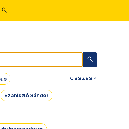
ÖSSZES
bus
Szaniszló Sándor
zbringarendszer