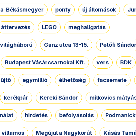
a-Békásmegyer
ponty
új állomások
Ju
áttervezés
LEGO
meghallgatás
. világháború
Ganz utca 13-15.
Petőfi Sándo
Budapest Vásárcsarnokai Kft.
vers
BDK
űjtő
egymillió
élhetőség
facsemete
kerékpár
Kereki Sándor
milkovics mátyá
nálat
hirdetés
befolyásolás
Podmanicky
 villamos
Megújul a Nagykörút
Kásás Tam