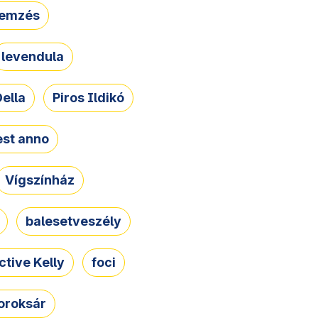
lemzés
levendula
ella
Piros Ildikó
st anno
Vígszínház
balesetveszély
ctive Kelly
foci
oroksár