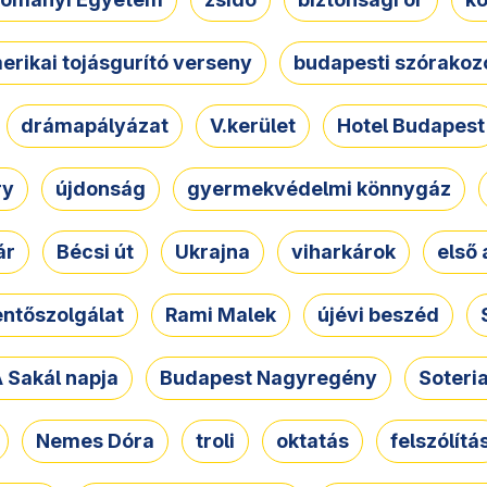
erikai tojásgurító verseny
budapesti szórakoz
drámapályázat
V.kerület
Hotel Budapest
ry
újdonság
gyermekvédelmi könnygáz
ár
Bécsi út
Ukrajna
viharkárok
első 
ntőszolgálat
Rami Malek
újévi beszéd
 Sakál napja
Budapest Nagyregény
Soteri
Nemes Dóra
troli
oktatás
felszólítá