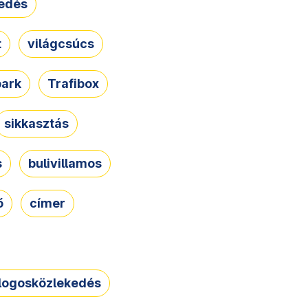
edés
t
világcsúcs
park
Trafibox
sikkasztás
s
bulivillamos
ő
címer
logosközlekedés