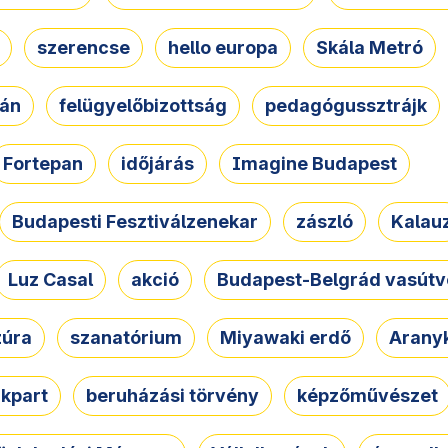
szerencse
hello europa
Skála Metró
zán
felügyelőbizottság
pedagógussztrájk
Fortepan
időjárás
Imagine Budapest
Budapesti Fesztiválzenekar
zászló
Kalau
Luz Casal
akció
Budapest-Belgrád vasútv
zúra
szanatórium
Miyawaki erdő
Arany
akpart
beruházási törvény
képzőművészet