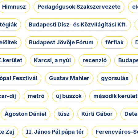
Himnusz
Pedagógusok Szakszervezete
e
atégiák
Budapesti Dísz- és Közvilágítási Kft.
elöltek
Budapest Jövője Fórum
férfiak
D
.kerület
Karcsi, a nyúl
recenzió
Budape
ópa! Fesztivál
Gustav Mahler
gyorsulás
ar-díj
metró
új buszok
második kerület
Ágoston Dániel
túsz
Kürti Gábor
Dete
e Zaj
II. János Pál pápa tér
Ferencváros-S