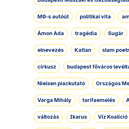
M0-s autóút
politikai vita
am
Ámon Ada
tragédia
Sugár
elnevezés
Katlan
slam poet
cirkusz
budapest főváros levélt
Nielsen piackutató
Országos Me
Varga Mihály
tarifaemelés
A
változás
Ikarus
Víz Koalíció