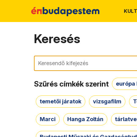
KUL
Keresés
Keresés
Szűrés címkék szerint
európa 
temetői járatok
vizsgafilm
T
Marci
Hanga Zoltán
tárlatv
Budapesti Műszaki és Gazdaságtu