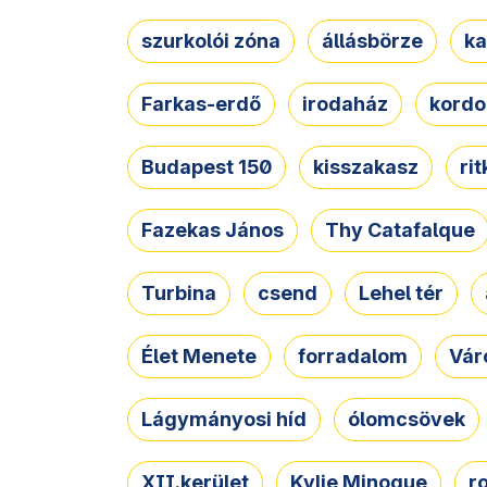
szurkolói zóna
állásbörze
ka
Farkas-erdő
irodaház
kordo
Budapest 150
kisszakasz
ri
Fazekas János
Thy Catafalque
Turbina
csend
Lehel tér
Élet Menete
forradalom
Vár
Lágymányosi híd
ólomcsövek
XII.kerület
Kylie Minogue
r