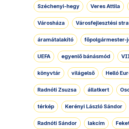
Széchenyi-hegy
Veres Attila
Városháza
Városfejlesztési str
áramátalakító
főpolgármester-j
UEFA
egyenlő bánásmód
VII
könyvtár
világelső
Helló Eur
Radnóti Zsuzsa
állatkert
Osc
térkép
Kerényi László Sándor
Radnóti Sándor
lakcím
Feket