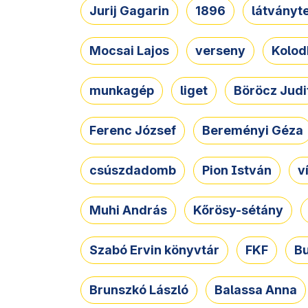
Jurij Gagarin
1896
látványt
Mocsai Lajos
verseny
Kolod
munkagép
liget
Böröcz Judi
Ferenc József
Bereményi Géza
csúszdadomb
Pion István
v
Muhi András
Kőrösy-sétány
Szabó Ervin könyvtár
FKF
B
Brunszkó László
Balassa Anna