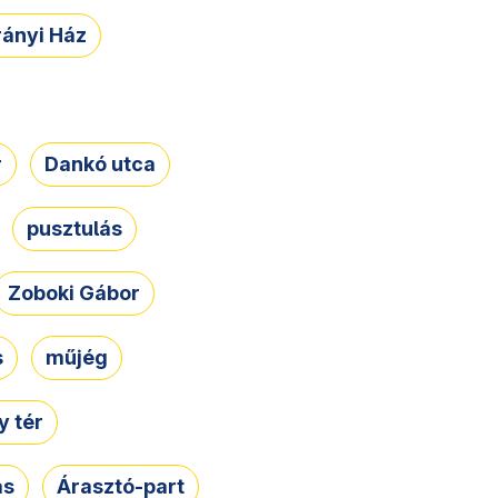
rányi Ház
r
Dankó utca
pusztulás
Zoboki Gábor
s
műjég
 tér
ás
Árasztó-part