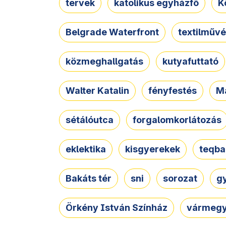
tervek
katolikus egyházfő
K
Belgrade Waterfront
textilművé
közmeghallgatás
kutyafuttató
Walter Katalin
fényfestés
M
sétálóutca
forgalomkorlátozás
eklektika
kisgyerekek
teqba
Bakáts tér
sni
sorozat
g
Örkény István Színház
vármegy