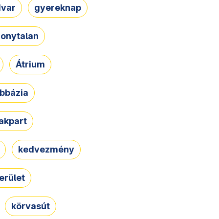
dvar
gyereknap
zonytalan
Átrium
bbázia
rakpart
kedvezmény
erület
körvasút