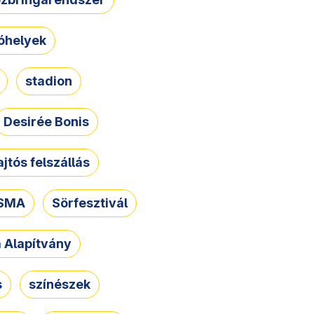
óhelyek
stadion
Desirée Bonis
ajtós felszállás
SMA
Sörfesztivál
a Alapítvány
s
színészek