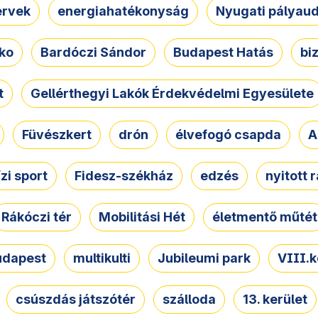
ervek
energiahatékonyság
Nyugati pályau
ko
Bardóczi Sándor
Budapest Hatás
bi
t
Gellérthegyi Lakók Érdekvédelmi Egyesülete
Füvészkert
drón
élvefogó csapda
A
ízi sport
Fidesz-székház
edzés
nyitott 
Rákóczi tér
Mobilitási Hét
életmentő műtét
udapest
multikulti
Jubileumi park
VIII.k
csúszdás játszótér
szálloda
13. kerület