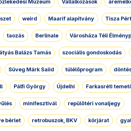
özlekedési Múzeum
Vállalkozások
áremelk
szet
weird
Maarif alapítvány
Tisza Pér
taozás
Berlinale
Városháza Téli Élmény
átyás Balázs Tamás
szociális gondoskodás
Süveg Márk Saiid
túlélőprogram
dönté
ll
Pálfi György
Újdelhi
Farkasréti temet
yűlés
minifesztivál
repülőtéri vonaljegy
e bérlet
retrobuszok, BKV
körjárat
gya