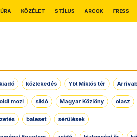
TÚRA
KÖZÉLET
STÍLUS
ARCOK
FRISS
kiadó
közlekedés
Ybl Miklós tér
Arriva
oldi mozi
sikló
Magyar Közlöny
olasz
ezetés
baleset
sérülések
dományi Egyetem
zsidó
biztonsági őr
kö