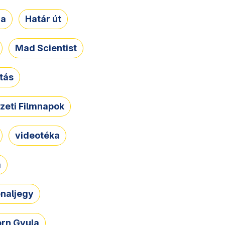
ja
Határ út
Mad Scientist
tás
zeti Filmnapok
videotéka
a
naljegy
rn Gyula