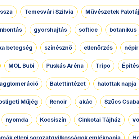
ssza
Temesvári Szilvia
Művészetek Palotá
nbontás
gyorshajtás
softice
botanikus
tka betegség
színésznő
ellenőrzés
népir
MOL Bubi
Puskás Aréna
Tripo
Építés
agglomeráció
Balettintézet
halottak napja
osligeti Műjég
Renoir
akác
Szűcs Csab
nyomda
Kocsiszín
Cinkotai Tájház
vo
omák elleni sorozatgyilkosságok emléknapja
Ho