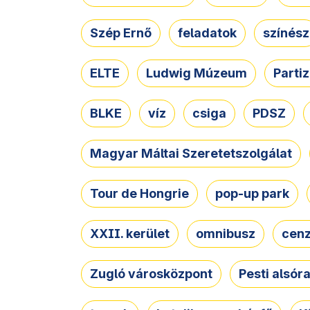
Szép Ernő
feladatok
színész
ELTE
Ludwig Múzeum
Parti
BLKE
víz
csiga
PDSZ
Magyar Máltai Szeretetszolgálat
Tour de Hongrie
pop-up park
XXII. kerület
omnibusz
cen
Zugló városközpont
Pesti alsór