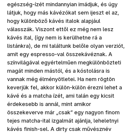
egészség-ízét mindannyian imádjuk, és úgy
látjuk, hogy más kávézókat sem ijeszt el az,
hogy különböző kávés italok alapjául
válasszák. Viszont ettől ez még nem lesz
kávés ital, (így nem is kerülhetne rá a
listánkra), de mi találtunk belőle olyan verziót,
amit egy espresso-val összekávéznak. A
színvilágával egyértelműen megkülönbözteti
magát minden mástól, és a kóstolásra is
vannak még élményötletei. Ha nem rögtön
keverjük fel, akkor külön-külön érezni lehet a
kávé és a matcha ízét, ami talán egy kicsit
érdekesebb is annál, mint amikor
összekeverve már „csak” egy nagyon finom
tejes matcha-ital izgalmát ajánlja, leheletnyi
kávés finish-sel. A dirty csak művésznév