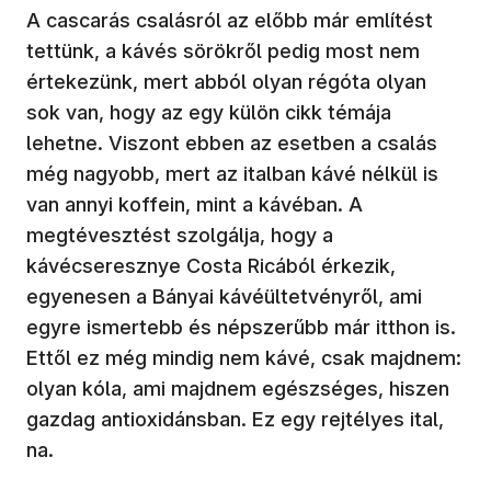
A cascarás csalásról az előbb már említést
tettünk, a kávés sörökről pedig most nem
értekezünk, mert abból olyan régóta olyan
sok van, hogy az egy külön cikk témája
lehetne. Viszont ebben az esetben a csalás
még nagyobb, mert az italban kávé nélkül is
van annyi koffein, mint a kávéban. A
megtévesztést szolgálja, hogy a
kávécseresznye Costa Ricából érkezik,
egyenesen a Bányai kávéültetvényről, ami
egyre ismertebb és népszerűbb már itthon is.
Ettől ez még mindig nem kávé, csak majdnem:
olyan kóla, ami majdnem egészséges, hiszen
gazdag antioxidánsban. Ez egy rejtélyes ital,
na.