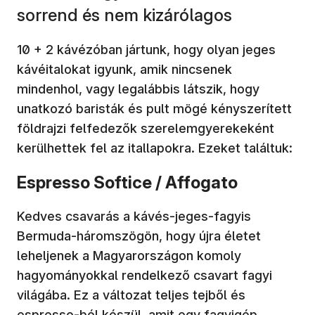
sorrend és nem kizárólagos
10 + 2 kávézóban jártunk, hogy olyan jeges
kávéitalokat igyunk, amik nincsenek
mindenhol, vagy legalábbis látszik, hogy
unatkozó baristák és pult mögé kényszerített
földrajzi felfedezők szerelemgyerekeként
kerülhettek fel az itallapokra. Ezeket találtuk:
Espresso Softice / Affogato
Kedves csavarás a kávés-jeges-fagyis
Bermuda-háromszögön, hogy újra életet
leheljenek a Magyarországon komoly
hagyományokkal rendelkező csavart fagyi
világába. Ez a változat teljes tejből és
espresso-ból készül, amit egy fagyigép