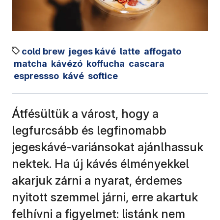
cold brew
jeges kávé
latte
affogato
matcha
kávézó
koffucha
cascara
espressso
kávé
softice
Átfésültük a várost, hogy a
legfurcsább és legfinomabb
jegeskávé-variánsokat ajánlhassuk
nektek. Ha új kávés élményekkel
akarjuk zárni a nyarat, érdemes
nyitott szemmel járni, erre akartuk
felhívni a figyelmet: listánk nem