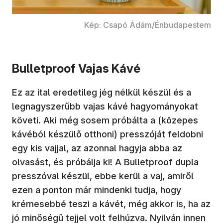
Kép: Csapó Ádám/Énbudapestem
Bulletproof Vajas Kávé
Ez az ital eredetileg jég nélkül készül és a
legnagyszerűbb vajas kávé hagyományokat
követi. Aki még sosem próbálta a (közepes
kávéból készülő otthoni) presszóját feldobni
egy kis vajjal, az azonnal hagyja abba az
olvasást, és próbálja ki! A Bulletproof dupla
presszóval készül, ebbe kerül a vaj, amiről
ezen a ponton már mindenki tudja, hogy
krémesebbé teszi a kávét, még akkor is, ha az
jó minőségű tejjel volt felhúzva. Nyilván innen