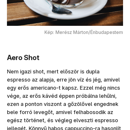
Kép: Merész Márton/Énbudapestem
Aero Shot
Nem igazi shot, mert először is dupla
espresso az alapja, erre jön víz és jég, amivel
egy erős americano-t kapsz. Ezzel még nincs
vége, az erős kávéd éppen próbálna lehűlni,
ezen a ponton viszont a gőzölővel engednek
bele forró levegőt, amivel felhabosodik az
egész történet, és végleg elveszti espresso
jellegét. Könnyű habos cappuccino-ra hasonlít