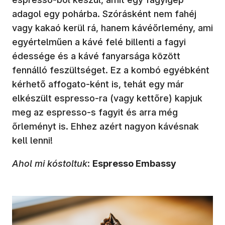
adagol egy pohárba. Szórásként nem fahéj
vagy kakaó kerül rá, hanem kávéőrlemény, ami
egyértelműen a kávé felé billenti a fagyi
édessége és a kávé fanyarsága között
fennálló feszültséget. Ez a kombó egyébként
kérhető affogato-ként is, tehát egy már
elkészült espresso-ra (vagy kettőre) kapjuk
meg az espresso-s fagyit és arra még
őrleményt is. Ehhez azért nagyon kávésnak
kell lenni!
Ahol mi kóstoltuk
:
Espresso Embassy