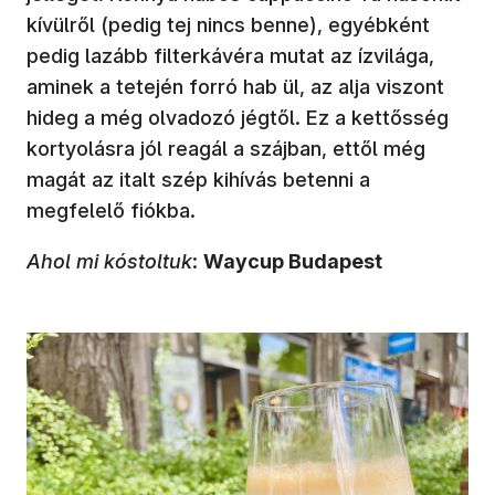
kívülről (pedig tej nincs benne), egyébként
pedig lazább filterkávéra mutat az ízvilága,
aminek a tetején forró hab ül, az alja viszont
hideg a még olvadozó jégtől. Ez a kettősség
kortyolásra jól reagál a szájban, ettől még
magát az italt szép kihívás betenni a
megfelelő fiókba.
Ahol mi kóstoltuk
:
Waycup Budapest