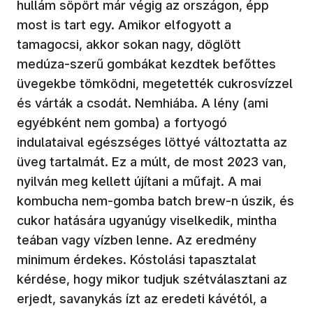
hullám söpört már végig az országon, épp
most is tart egy. Amikor elfogyott a
tamagocsi, akkor sokan nagy, döglött
medúza-szerű gombákat kezdtek befőttes
üvegekbe tömködni, megetették cukrosvízzel
és várták a csodát. Nemhiába. A lény (ami
egyébként nem gomba) a fortyogó
indulataival egészséges löttyé változtatta az
üveg tartalmát. Ez a múlt, de most 2023 van,
nyilván meg kellett újítani a műfajt. A mai
kombucha nem-gomba batch brew-n úszik, és
cukor hatására ugyanúgy viselkedik, mintha
teában vagy vízben lenne. Az eredmény
minimum érdekes. Kóstolási tapasztalat
kérdése, hogy mikor tudjuk szétválasztani az
erjedt, savanykás ízt az eredeti kávétól, a