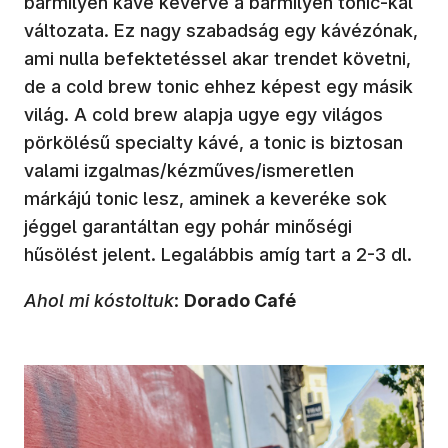
bármilyen kávé keverve a bármilyen tonic-kal
változata. Ez nagy szabadság egy kávézónak,
ami nulla befektetéssel akar trendet követni,
de a cold brew tonic ehhez képest egy másik
világ. A cold brew alapja ugye egy világos
pörkölésű specialty kávé, a tonic is biztosan
valami izgalmas/kézműves/ismeretlen
márkájú tonic lesz, aminek a keveréke sok
jéggel garantáltan egy pohár minőségi
hűsölést jelent. Legalábbis amíg tart a 2-3 dl.
Ahol mi kóstoltuk
:
Dorado Café