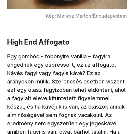
Kép: Merész Márton/Énbudapestem
High End Affogato
Egy gombóc – többnyire vanília – fagyira
engednek egy espresso-t, ez az affogato.
Kávés fagyi vagy fagyis kávé? Ez az
arányokon múlik. Szerencsés esetben viszont
ezt egy olasz fagyizóban lehet eldönteni, ahol
a fagylalt eleve kitüntetett figyelemmel
készül, és ha kávéjuk is van, az olaszok annak
a minőségével sem fognak vacakolni. Az
eredmény nem egyszerűen egy jegeskávé,
amiben fagyi is van, olyat bárhol találni. Ha a