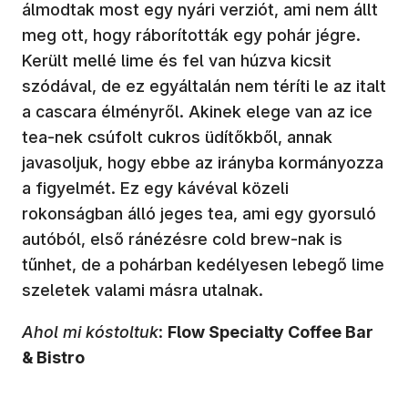
álmodtak most egy nyári verziót, ami nem állt
meg ott, hogy ráborították egy pohár jégre.
Került mellé lime és fel van húzva kicsit
szódával, de ez egyáltalán nem téríti le az italt
a cascara élményről. Akinek elege van az ice
tea-nek csúfolt cukros üdítőkből, annak
javasoljuk, hogy ebbe az irányba kormányozza
a figyelmét. Ez egy kávéval közeli
rokonságban álló jeges tea, ami egy gyorsuló
autóból, első ránézésre cold brew-nak is
tűnhet, de a pohárban kedélyesen lebegő lime
szeletek valami másra utalnak.
Ahol mi kóstoltuk
:
Flow Specialty Coffee Bar
& Bistro