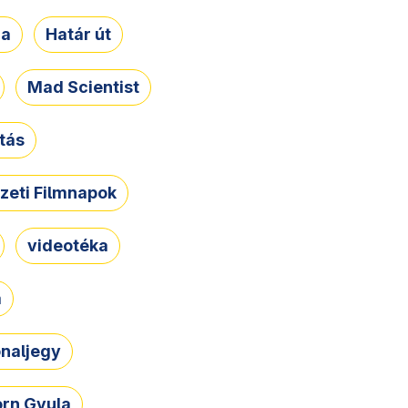
ja
Határ út
Mad Scientist
tás
zeti Filmnapok
videotéka
a
naljegy
rn Gyula