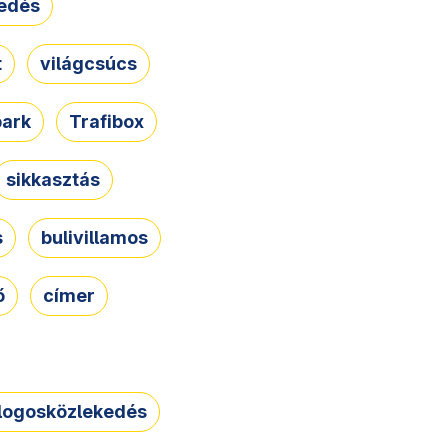
edés
t
világcsúcs
park
Trafibox
sikkasztás
s
bulivillamos
ő
címer
logosközlekedés