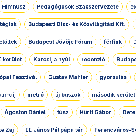
Himnusz
Pedagógusok Szakszervezete
e
atégiák
Budapesti Dísz- és Közvilágítási Kft.
elöltek
Budapest Jövője Fórum
férfiak
D
.kerület
Karcsi, a nyúl
recenzió
Budape
ópa! Fesztivál
Gustav Mahler
gyorsulás
ar-díj
metró
új buszok
második kerület
Ágoston Dániel
túsz
Kürti Gábor
Dete
e Zaj
II. János Pál pápa tér
Ferencváros-S