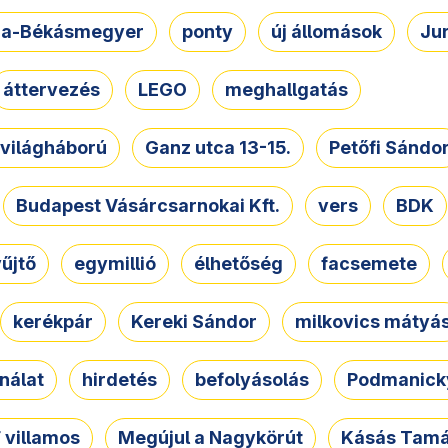
a-Békásmegyer
ponty
új állomások
Ju
áttervezés
LEGO
meghallgatás
. világháború
Ganz utca 13-15.
Petőfi Sándo
Budapest Vásárcsarnokai Kft.
vers
BDK
űjtő
egymillió
élhetőség
facsemete
kerékpár
Kereki Sándor
milkovics mátyá
nálat
hirdetés
befolyásolás
Podmanicky
 villamos
Megújul a Nagykörút
Kásás Tam