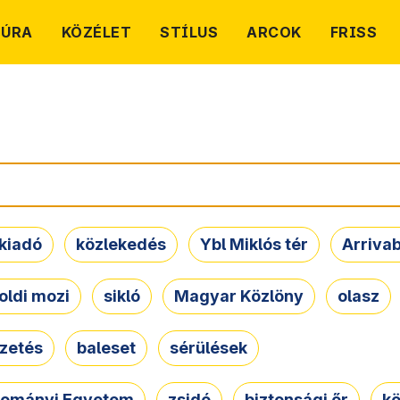
TÚRA
KÖZÉLET
STÍLUS
ARCOK
FRISS
kiadó
közlekedés
Ybl Miklós tér
Arriva
oldi mozi
sikló
Magyar Közlöny
olasz
ezetés
baleset
sérülések
dományi Egyetem
zsidó
biztonsági őr
kö