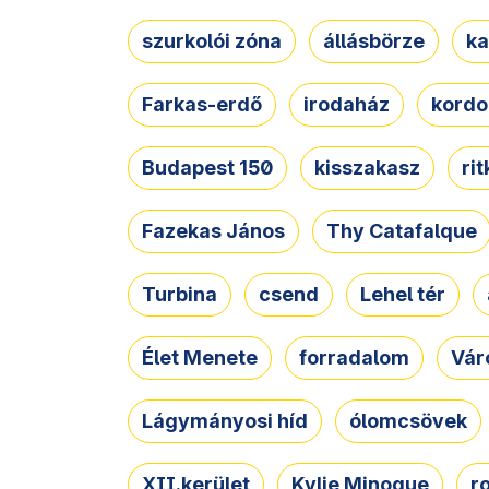
szurkolói zóna
állásbörze
ka
Farkas-erdő
irodaház
kordo
Budapest 150
kisszakasz
ri
Fazekas János
Thy Catafalque
Turbina
csend
Lehel tér
Élet Menete
forradalom
Vár
Lágymányosi híd
ólomcsövek
XII.kerület
Kylie Minogue
r