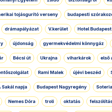
erikai tojásgurító verseny
budapesti szórakoz
drámapályázat
V.kerület
Hotel Budapest
ry
újdonság
gyermekvédelmi könnygáz
ár
Bécsi út
Ukrajna
viharkárok
első 
ntőszolgálat
Rami Malek
újévi beszéd
 Sakál napja
Budapest Nagyregény
Soteri
Nemes Dóra
troli
oktatás
felszólítá