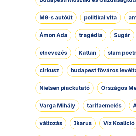
M0-s autóút
politikai vita
am
Ámon Ada
tragédia
Sugár
elnevezés
Katlan
slam poet
cirkusz
budapest főváros levélt
Nielsen piackutató
Országos Me
Varga Mihály
tarifaemelés
A
változás
Ikarus
Víz Koalíció