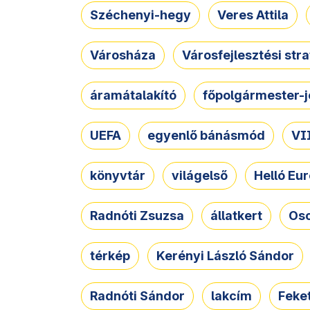
Széchenyi-hegy
Veres Attila
Városháza
Városfejlesztési str
áramátalakító
főpolgármester-j
UEFA
egyenlő bánásmód
VII
könyvtár
világelső
Helló Eur
Radnóti Zsuzsa
állatkert
Osc
térkép
Kerényi László Sándor
Radnóti Sándor
lakcím
Feket