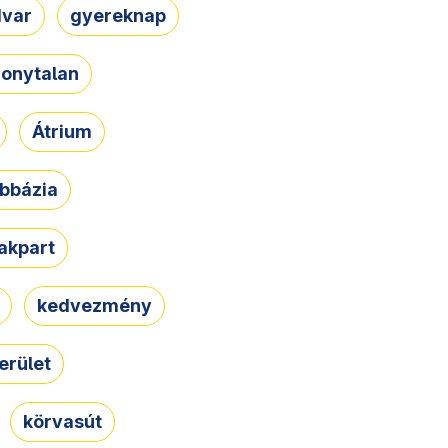
dvar
gyereknap
zonytalan
Átrium
bbázia
rakpart
kedvezmény
erület
körvasút