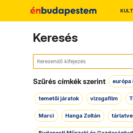
KUL
Keresés
Keresés
Szűrés címkék szerint
európa 
temetői járatok
vizsgafilm
T
Marci
Hanga Zoltán
tárlatv
Budapesti Műszaki és Gazdaságtu