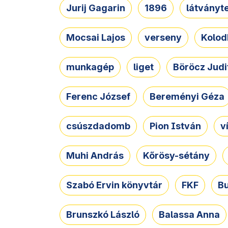
Jurij Gagarin
1896
látványt
Mocsai Lajos
verseny
Kolod
munkagép
liget
Böröcz Judi
Ferenc József
Bereményi Géza
csúszdadomb
Pion István
v
Muhi András
Kőrösy-sétány
Szabó Ervin könyvtár
FKF
B
Brunszkó László
Balassa Anna