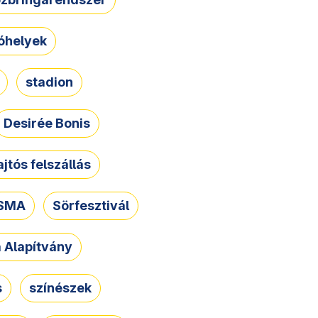
óhelyek
stadion
Desirée Bonis
ajtós felszállás
SMA
Sörfesztivál
a Alapítvány
s
színészek