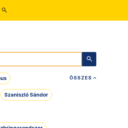
ÖSSZES
bus
Szaniszló Sándor
zbringarendszer