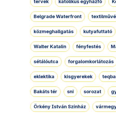
tervek
katolikus egyházfő
K
Belgrade Waterfront
textilművé
közmeghallgatás
kutyafuttató
Walter Katalin
fényfestés
M
sétálóutca
forgalomkorlátozás
eklektika
kisgyerekek
teqba
Bakáts tér
sni
sorozat
g
Örkény István Színház
vármegy