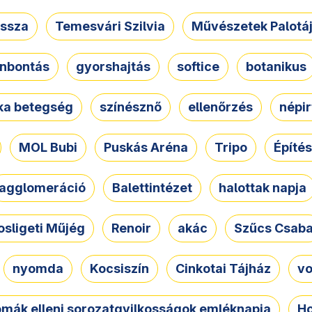
ssza
Temesvári Szilvia
Művészetek Palotá
nbontás
gyorshajtás
softice
botanikus
tka betegség
színésznő
ellenőrzés
népir
MOL Bubi
Puskás Aréna
Tripo
Építés
agglomeráció
Balettintézet
halottak napja
osligeti Műjég
Renoir
akác
Szűcs Csab
nyomda
Kocsiszín
Cinkotai Tájház
vo
omák elleni sorozatgyilkosságok emléknapja
Ho