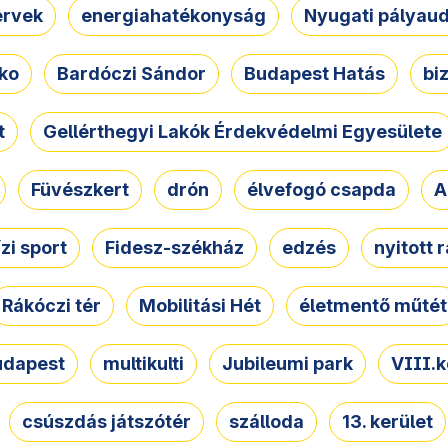
ervek
energiahatékonyság
Nyugati pályau
ko
Bardóczi Sándor
Budapest Hatás
bi
t
Gellérthegyi Lakók Érdekvédelmi Egyesülete
Füvészkert
drón
élvefogó csapda
A
ízi sport
Fidesz-székház
edzés
nyitott 
Rákóczi tér
Mobilitási Hét
életmentő műtét
udapest
multikulti
Jubileumi park
VIII.k
csúszdás játszótér
szálloda
13. kerület