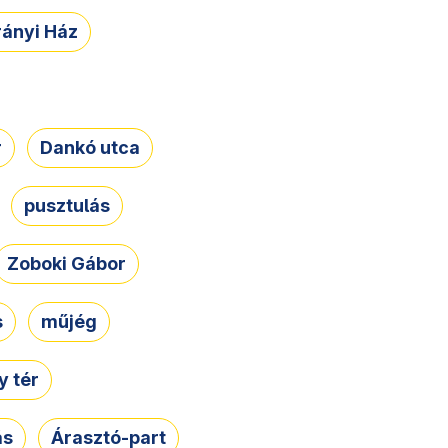
rányi Ház
r
Dankó utca
pusztulás
Zoboki Gábor
s
műjég
 tér
ás
Árasztó-part