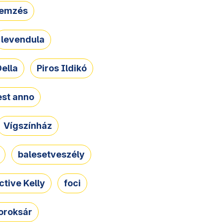
lemzés
levendula
ella
Piros Ildikó
st anno
Vígszínház
balesetveszély
ctive Kelly
foci
oroksár