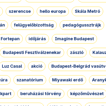
szerencse
hello europa
Skála Metró
zán
felügyelőbizottság
pedagógussztrájk
Fortepan
időjárás
Imagine Budapest
Budapesti Fesztiválzenekar
zászló
Kalau
Luz Casal
akció
Budapest-Belgrád vasútv
zúra
szanatórium
Miyawaki erdő
Arany
akpart
beruházási törvény
képzőművészet