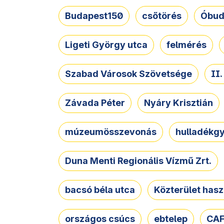
Budapest150
csőtörés
Óbud
Ligeti György utca
felmérés
Szabad Városok Szövetsége
II
Závada Péter
Nyáry Krisztián
múzeumösszevonás
hulladékgy
Duna Menti Regionális Vízmű Zrt.
bacsó béla utca
Közterület hasz
országos csúcs
ebtelep
CAF