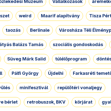
özlekedési Múzeum
Vállalkozások
áremelk
szet
weird
Maarif alapítvány
Tisza Pér
taozás
Berlinale
Városháza Téli Élmény
átyás Balázs Tamás
szociális gondoskodás
Süveg Márk Saiid
túlélőprogram
dönté
ll
Pálfi György
Újdelhi
Farkasréti temet
yűlés
minifesztivál
repülőtéri vonaljegy
e bérlet
retrobuszok, BKV
körjárat
gya