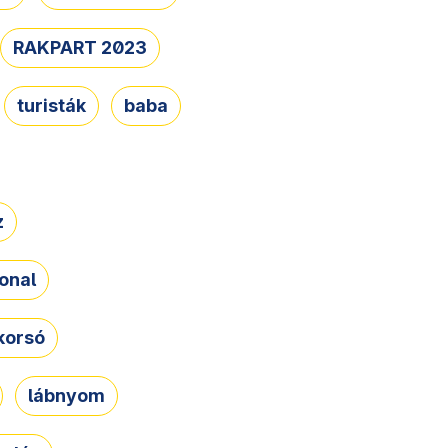
RAKPART 2023
turisták
baba
z
onal
korsó
lábnyom