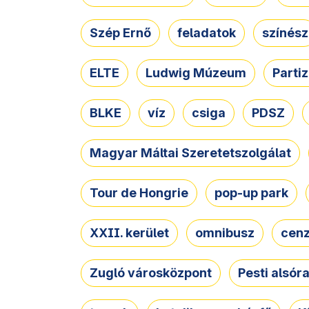
Szép Ernő
feladatok
színész
ELTE
Ludwig Múzeum
Parti
BLKE
víz
csiga
PDSZ
Magyar Máltai Szeretetszolgálat
Tour de Hongrie
pop-up park
XXII. kerület
omnibusz
cen
Zugló városközpont
Pesti alsór