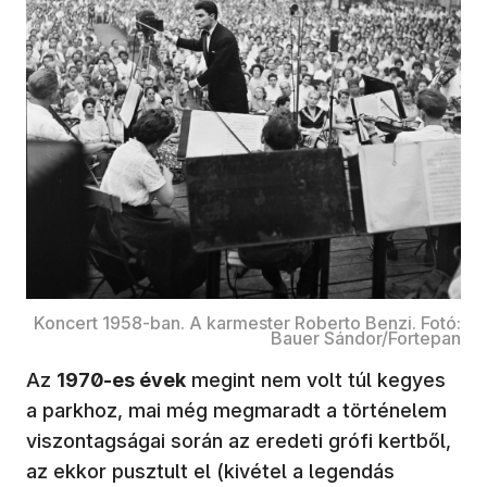
Koncert 1958-ban. A karmester Roberto Benzi. Fotó:
Bauer Sándor/Fortepan
Az
1970-es évek
megint nem volt túl kegyes
a parkhoz, mai még megmaradt a történelem
viszontagságai során az eredeti grófi kertből,
az ekkor pusztult el (kivétel a legendás