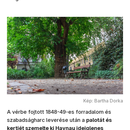
Kép: Bartha Dorka
A vérbe fojtott 1848-49-es forradalom és
szabadságharc leverése után a
palotát és
kertjét szemelte ki Haynau ideiglenes