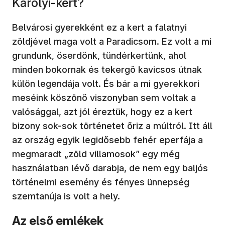
Károlyi-kert?
Belvárosi gyerekként ez a kert a falatnyi
zöldjével maga volt a Paradicsom. Ez volt a mi
grundunk, őserdőnk, tündérkertünk, ahol
minden bokornak és tekergő kavicsos útnak
külön legendája volt. És bár a mi gyerekkori
meséink köszönő viszonyban sem voltak a
valósággal, azt jól éreztük, hogy ez a kert
bizony sok-sok történetet őriz a múltról. Itt áll
az ország egyik legidősebb fehér eperfája a
megmaradt „zöld villamosok” egy még
használatban lévő darabja, de nem egy baljós
történelmi esemény és fényes ünnepség
szemtanúja is volt a hely.
Az első emlékek