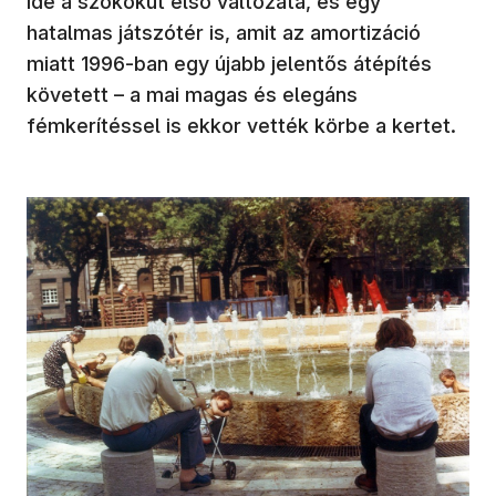
ide a szökőkút első változata, és egy
hatalmas játszótér is, amit az amortizáció
miatt 1996-ban egy újabb jelentős átépítés
követett – a mai magas és elegáns
fémkerítéssel is ekkor vették körbe a kertet.