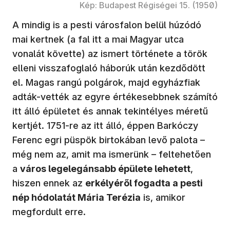
Kép: Budapest Régiségei 15. (1950)
A mindig is a pesti városfalon belül húzódó
mai kertnek (a fal itt a mai Magyar utca
vonalát követte) az ismert története a török
elleni visszafoglaló háborúk után kezdődött
el. Magas rangú polgárok, majd egyházfiak
adták-vették az egyre értékesebbnek számító
itt álló épületet és annak tekintélyes méretű
kertjét. 1751-re az itt álló, éppen Barkóczy
Ferenc egri püspök birtokában levő palota –
még nem az, amit ma ismerünk – feltehetően
a
város legelegánsabb épülete lehetett
,
hiszen ennek az
erkélyéről fogadta a pesti
nép hódolatát Mária Terézia
is, amikor
megfordult erre.