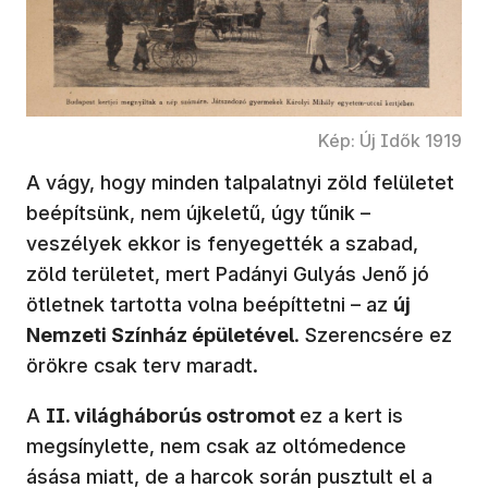
Kép: Új Idők 1919
A vágy, hogy minden talpalatnyi zöld felületet
beépítsünk, nem újkeletű, úgy tűnik –
veszélyek ekkor is fenyegették a szabad,
zöld területet, mert Padányi Gulyás Jenő jó
ötletnek tartotta volna beépíttetni – az
új
Nemzeti Színház épületével
. Szerencsére ez
örökre csak terv maradt.
A
II. világháborús ostromot
ez a kert is
megsínylette, nem csak az oltómedence
ásása miatt, de a harcok során pusztult el a