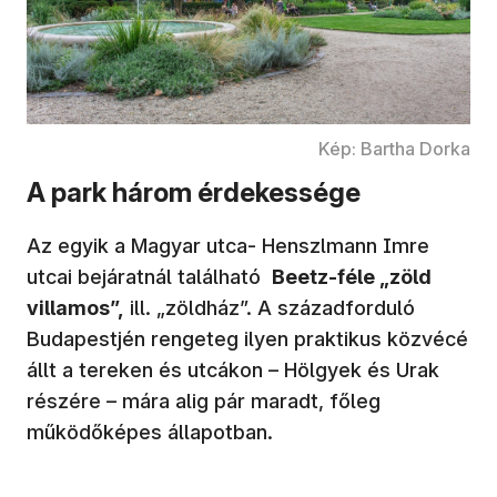
Kép: Bartha Dorka
A park három érdekessége
Az egyik a Magyar utca- Henszlmann Imre
utcai bejáratnál található
Beetz-féle „zöld
villamos”,
ill. „zöldház”. A századforduló
Budapestjén rengeteg ilyen praktikus közvécé
állt a tereken és utcákon – Hölgyek és Urak
részére – mára alig pár maradt, főleg
működőképes állapotban.