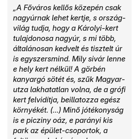
„A Főváros kellős közepén csak
nagyúrnak lehet kertje, s ország-
világ tudja, hogy a Károlyi-kert
tulajdonosa nagyúr, s mi több,
általánosan kedvelt és tisztelt úr
is egyszersmind. Mily sivár lenne
e hely kert nélkül! A görbén
kanyargó sötét és, szűk Magyar-
utza lakhatatlan volna, de a grófi
kert felvidítja, beillatozza egész
környékét. (…) Minő jótékonyság
is e picziny oáz, e parányi kis
park az épület-csoportok, a