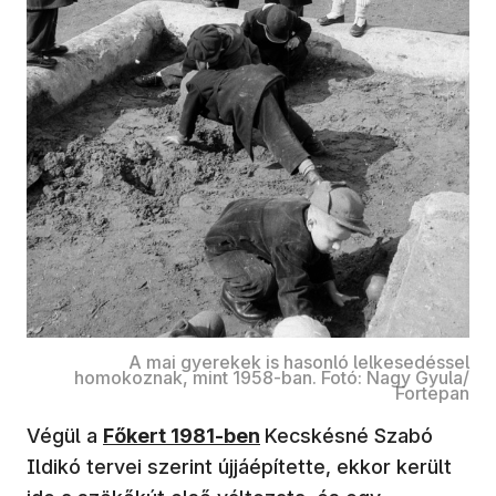
A mai gyerekek is hasonló lelkesedéssel
homokoznak, mint 1958-ban. Fotó: Nagy Gyula/
Fortepan
Végül a
Főkert 1981-ben
Kecskésné Szabó
Ildikó tervei szerint újjáépítette, ekkor került