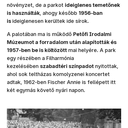
növényzet, de a parkot
ideiglenes temetőnek
is használták
, ahogy később
1956-ban
is
ideiglenesen kerültek ide sírok.
A palotában ma is működő
Petőfi Irodalmi
Múzeumot a forradalom után alapították és
1957-ben be is költözött
mai helyére. A park
egy részében a Filharmónia
kezelésében
szabadtéri színpadot
nyitottak,
ahol sok teltházas komolyzenei koncertet
adtak, 1962-ben Fischer Annie is fellépett itt
két egymás követő nyári napon.