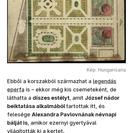
Kép: Hungaricana
Ebből a korszakból származhat a
legendás
eperfa
is – ekkor még kis csemeteként, de
láthatta a
díszes estélyt
, amit
József nádor
beiktatása alkalmából
tartottak itt, és
felesége
Alexandra Pavlovnának névnapi
bálját is
, amikor ezernyi gyertyával
világították ki a kertet.