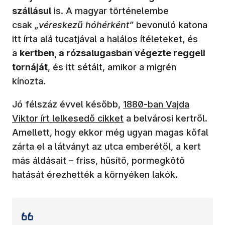
szállásul
is. A magyar történelembe
csak
„véreskezű hóhérként”
bevonuló katona
itt írta alá tucatjával a halálos ítéleteket, és
a
kertben, a rózsalugasban végezte reggeli
tornáját
, és itt sétált, amikor a migrén
kínozta.
Jó félszáz évvel később,
1880-ban Vajda
Viktor írt lelkesedő cikket
a belvárosi kertről.
Amellett, hogy ekkor még ugyan magas kőfal
zárta el a látványt az utca emberétől, a kert
más áldásait – friss, hűsítő, pormegkötő
hatását érezhették a környéken lakók.