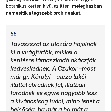
botanikus kerten kívül az itteni
melegházban
nemesítik a legszebb orchideákat
.
Tavaszszal az utczára hajolnak
ki a virágfürtök, mikkel a
kerítésre támaszkodó akáczfák
kedveskednek. A Czukor –most
már gr. Károlyi – utcza lakói
illattal ébrednek fel, illatban
fürödnek és egyre nagyobb lesz
a kíváncsiság tudni, minő lehet a
belsőség, ha már a ha már a