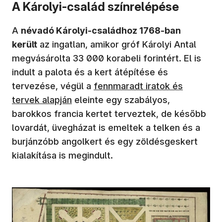
A Károlyi-család színrelépése
A
névadó Károlyi-családhoz 1768-ban
került
az ingatlan, amikor gróf Károlyi Antal
megvásárolta 33 000 korabeli forintért. El is
indult a palota és a kert átépítése és
tervezése, végül a
fennmaradt iratok és
tervek alapján
eleinte egy szabályos,
barokkos francia kertet terveztek, de később
lovardát, üvegházat is emeltek a telken és a
burjánzóbb angolkert és egy zöldésgeskert
kialakítása is megindult.