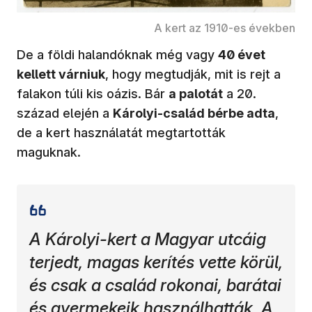
A kert az 1910-es években
De a földi halandóknak még vagy
40 évet
kellett várniuk
, hogy megtudják, mit is rejt a
falakon túli kis oázis. Bár
a palotát
a 20.
század elején a
Károlyi-család bérbe adta
,
de a kert használatát megtartották
maguknak.
A Károlyi-kert a Magyar utcáig
terjedt, magas kerítés vette körül,
és csak a család rokonai, barátai
és gyermekeik használhatták. A