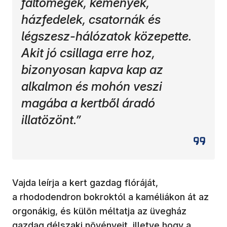
faltömegek, kémények,
házfedelek, csatornák és
légszesz-hálózatok közepette.
Akit jó csillaga erre hoz,
bizonyosan kapva kap az
alkalmon és mohón veszi
magába a kertből áradó
illatözönt.”
Vajda leírja a kert gazdag flóráját,
a rhododendron bokroktól a kaméliákon át az
orgonákig, és külön méltatja az üvegház
gazdag délszaki növényeit, illetve hogy a