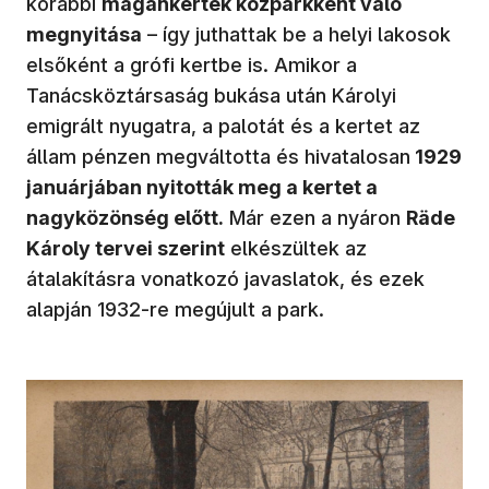
korábbi
magánkertek közparkként való
megnyitása
– így juthattak be a helyi lakosok
elsőként a grófi kertbe is. Amikor a
Tanácsköztársaság bukása után Károlyi
emigrált nyugatra, a palotát és a kertet az
állam pénzen megváltotta és hivatalosan
1929
januárjában nyitották meg a kertet a
nagyközönség előtt.
Már ezen a nyáron
Räde
Károly tervei szerint
elkészültek az
átalakításra vonatkozó javaslatok, és ezek
alapján 1932-re megújult a park.