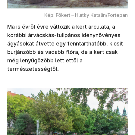
Kép: Főkert – Hlatky Katalin/Fortepan
Ma is évről évre változik a kert arculata, a
korábbi árvácskás-tulipános idénynövényes
ágyásokat átvette egy fenntarthatóbb, kicsit
burjánzóbb és vadabb flóra, de a kert csak
még lenyűgözőbb lett ettől a
természetességtől.