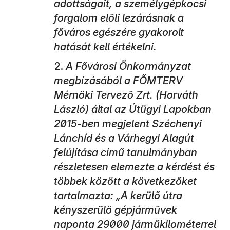
adottságait, a személygépkocsi
forgalom előli lezárásnak a
főváros egészére gyakorolt
hatását kell értékelni.
A Fővárosi Önkormányzat
megbízásából a FŐMTERV
Mérnöki Tervező Zrt. (Horváth
László) által az Útügyi Lapokban
2015-ben megjelent Széchenyi
Lánchíd és a Várhegyi Alagút
felújítása című tanulmányban
részletesen elemezte a kérdést és
többek között a következőket
tartalmazta: „A kerülő útra
kényszerülő gépjárművek
naponta 29000 járműkilométerrel