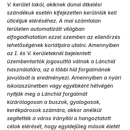
V. kerület lakói, akiknek dunai átkelési
szándékuk esetén kifejezetten kerülniük kell
úticéljuk eléréséhez. A mai számtalan
területen automatizált világban
elfogadhatatlan ezzel szemben az ellenőrzés
lehetőségének korlátjaira utalni. Amennyiben
az I. és V. kerületeknél bejelentett
üzembentartók jogosulttá válnak a Lánchíd
használatára, az a többi híd forgalmának
javulását is eredményezi. Amennyiben a nyári
iskolaszünetben vagy egyébként hétvégén
nyitják meg a Lánchíd forgalmát
kizárólagosan a buszok, gyalogosok,
kerékpárosok számára, akkor anélkül
segítették a város irányítói a hangoztatott
célok elérését, hogy egyidejűleg mások életét