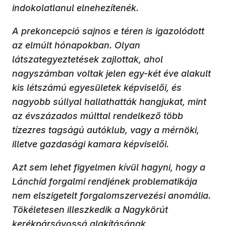
indokolatlanul elnehezítenék.
A prekoncepció sajnos e téren is igazolódott
az elmúlt hónapokban. Olyan
látszategyeztetések zajlottak, ahol
nagyszámban voltak jelen egy-két éve alakult
kis létszámú egyesületek képviselői, és
nagyobb súllyal hallathatták hangjukat, mint
az évszázados múlttal rendelkező több
tízezres tagságú autóklub, vagy a mérnöki,
illetve gazdasági kamara képviselői.
Azt sem lehet figyelmen kívül hagyni, hogy a
Lánchíd forgalmi rendjének problematikája
nem elszigetelt forgalomszervezési anomália.
Tökéletesen illeszkedik a Nagykörút
kerékpársávossá alakításának