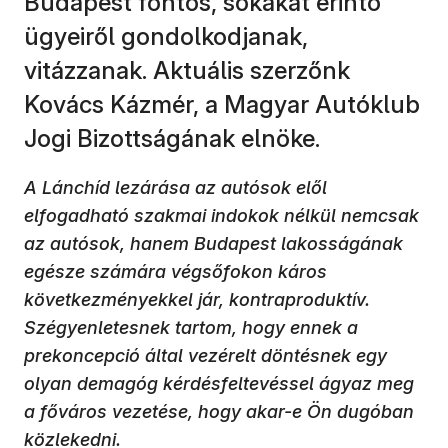
Budapest fontos, sokakat érintő
ügyeiről gondolkodjanak,
vitázzanak. Aktuális szerzőnk
Kovács Kázmér, a Magyar Autóklub
Jogi Bizottságának elnöke.
A Lánchíd lezárása az autósok elől
elfogadható szakmai indokok nélkül nemcsak
az autósok, hanem Budapest lakosságának
egésze számára végsőfokon káros
következményekkel jár, kontraproduktív.
Szégyenletesnek tartom, hogy ennek a
prekoncepció által vezérelt döntésnek egy
olyan demagóg kérdésfeltevéssel ágyaz meg
a főváros vezetése, hogy akar-e Ön dugóban
közlekedni.