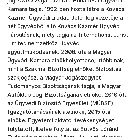
jogi szakvizsgát, azóta a Budapesti Ügyvédi
Kamara tagja. 1992-ben hozta létre a Kovács
Kázmér Ügyvédi Irodát. Jelenleg vezetője a
hét ügyvédből álló Kovács Kázmér Ügyvédi
Társulásnak, mely tagja az International Jurist
Limited nemzetközi ügyvédi
együttműködésnek. 2006. óta a Magyar
Ügyvédi Kamara elnökhelyettese, utóbbinak,
mint a Szakmai Bizottság elnöke. Biztosítási
szakjogász, a Magyar Jogászegylet
Tudományos Bizottságának tagja, a Magyar
Autóklub Jogi Bizottságának elnöke. 2010 óta
az Ügyvédi Biztosító Egyesület (MÜBSE)
Igazgatótanácsának alelnöke, 2015 óta
elnöke. Egyetemi oktatói tevékenységet
folytatott, illetve folytat az Eötvös Lóránd