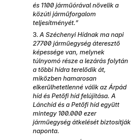
és 1100 járműórával növelik a
közúti járműforgalom
teljesítményét.”
A Széchenyi Hídnak ma napi
27700 járműegység áteresztő
képessége van, melynek
túlnyomó része a lezárás folytán
a többi hídra terelődik át,
miközben hamarosan
elkerülhetetlenné válik az Árpád
híd és Petőfi híd felújítása. A
Lánchíd és a Petőfi híd együtt
mintegy 100.000 ezer
járműegység átkelését biztosítják
naponta.