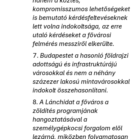
hanem a köztes,
kompromisszumos lehetőségeket
is bemutató kérdésfeltevéseknek
lett volna indokoltsága, az erre
utaló kérdéseket a fővárosi
felmérés messziről elkerülte.
Budapestet a hasonló földrajzi
adottságú és infrastruktúrájú
városokkal és nem a néhány
százezer lakosú mintavárosokkal
indokolt összehasonlítani.
A Lánchidat a főváros a
zöldítés programjának
hangoztatásával a
személygépkocsi forgalom elől
lezárná, miközben folyamatosan