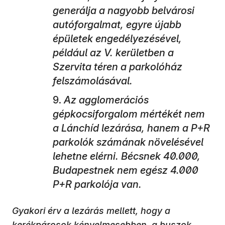
generálja a nagyobb belvárosi
autóforgalmat, egyre újabb
épületek engedélyezésével,
például az V. kerületben a
Szervita téren a parkolóház
felszámolásával.
Az agglomerációs
gépkocsiforgalom mértékét nem
a Lánchíd lezárása, hanem a P+R
parkolók számának növelésével
lehetne elérni. Bécsnek 40.000,
Budapestnek nem egész 4.000
P+R parkolója van.
Gyakori érv a lezárás mellett, hogy a
kerékpárosok kényelmesebben, a buszok