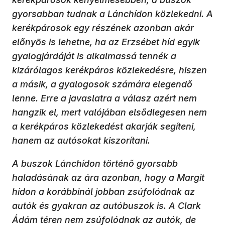
gyorsabban tudnak a Lánchídon közlekedni. A
kerékpárosok egy részének azonban akár
előnyös is lehetne, ha az Erzsébet híd egyik
gyalogjárdáját is alkalmassá tennék a
kizárólagos kerékpáros közlekedésre, hiszen
a másik, a gyalogosok számára elegendő
lenne. Erre a javaslatra a válasz azért nem
hangzik el, mert valójában elsődlegesen nem
a kerékpáros közlekedést akarják segíteni,
hanem az autósokat kiszorítani.
A buszok Lánchídon történő gyorsabb
haladásának az ára azonban, hogy a Margit
hídon a korábbinál jobban zsúfolódnak az
autók és gyakran az autóbuszok is. A Clark
Ádám téren nem zsúfolódnak az autók, de