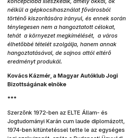
koncepcióba illeszkedik, amely okkal, ok
nélkül a gépkocsihasználat fővárosból
történő kiszorítására irányul, és ennek során
ténylegesen nem a hangoztatott célokat,
tehát a környezet megkímélését, a város
élhetőbbé tételét szolgálja, hanem annak
hangoztatásával, de sajnos attól eltérő
eredményt produkál.
Kovács Kázmér, a Magyar Autóklub Jogi
Bizottságának elnöke
***
Szerzőnk 1972-ben az ELTE Állam- és
Jogtudományi Karán cum laude diplomázott,
1974-ben kitüntetéssel tette le az egységes