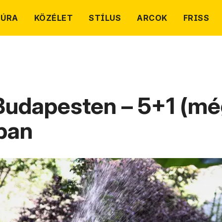
TÚRA
KÖZÉLET
STÍLUS
ARCOK
FRISS
Budapesten – 5+1 (mé
ban