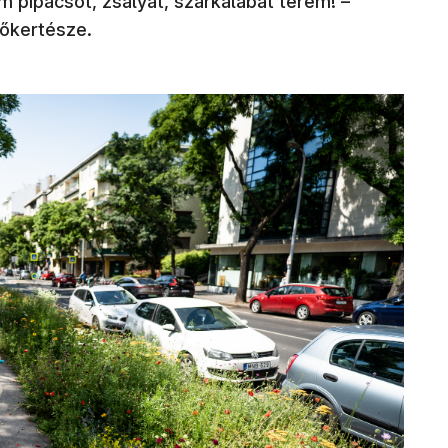
 pipacsot, zsályát, szarkalábat terem! –
főkertésze.