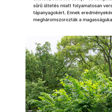
sűrű ültetés miatt folyamatosan vers
tápanyagokért. Ennek eredményeként
megháromszorozták a magasságuka