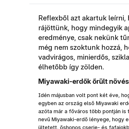
Reflexből azt akartuk leírni
rájöttünk, hogy mindegyik a
eredménye, csak nekünk tűni
még nem szoktunk hozzá, hog
vadvirágos, minierdős, szikl
élhetőbb így zölden.
Miyawaki-erdők őrült növé
Idén májusban volt pont két éve, h
egyben az ország első Miyawaki erde
azóta már a főváros több pontján is 
nevű Miyawaki-erdő lényege, hogy e
ültetett, őshonos cserje- és fafajokb