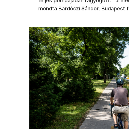
teljes pompájában ragyogott. Türelem
mondta Bardóczi Sándor
, Budapest 