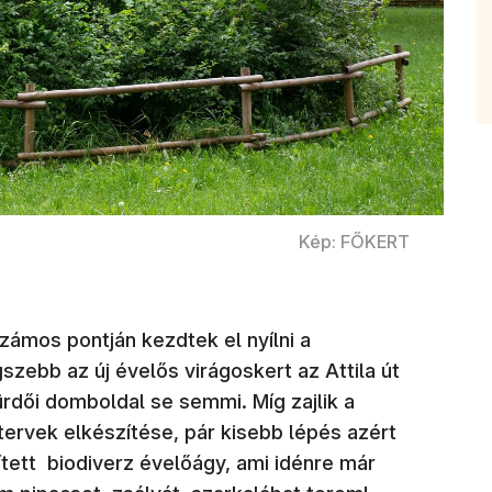
Kép: FŐKERT
zámos pontján kezdtek el nyílni a
zebb az új évelős virágoskert az Attila út
rdői domboldal se semmi. Míg zajlik a
ervek elkészítése, pár kisebb lépés azért
pített biodiverz évelőágy, ami idénre már