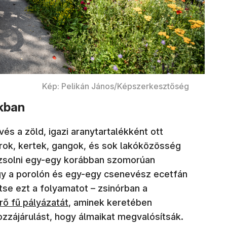
Kép: Pelikán János/Képszerkesztőség
okban
és a zöld, igazi aranytartalékként ott
ok, kertek, gangok, és sok lakóközösség
ázsolni egy-egy korábban szomorúan
ogy a porolón és egy-egy csenevész ecetfán
ítse ezt a folyamatot – zsinórban a
rő fű pályázatát
, aminek keretében
zzájárulást, hogy álmaikat megvalósítsák.