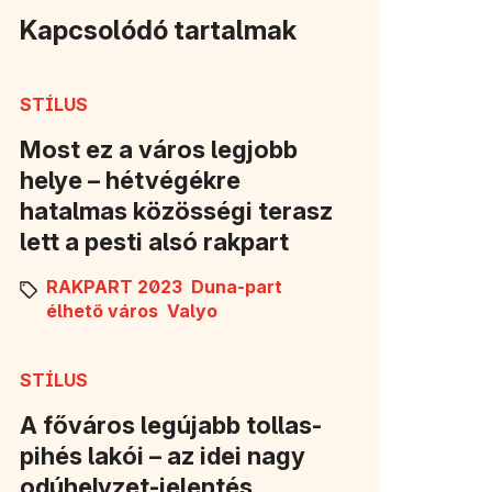
Kapcsolódó tartalmak
STÍLUS
Most ez a város legjobb
helye – hétvégékre
hatalmas közösségi terasz
lett a pesti alsó rakpart
RAKPART 2023
Duna-part
élhető város
Valyo
STÍLUS
A főváros legújabb tollas-
pihés lakói – az idei nagy
odúhelyzet-jelentés