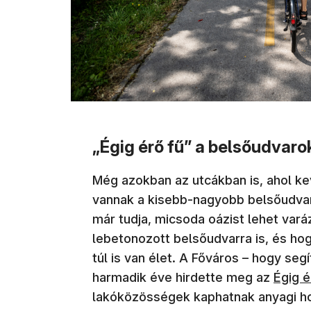
„Égig érő fű” a belsőudvar
Még azokban az utcákban is, ahol kev
vannak a kisebb-nagyobb belsőudvar
már tudja, micsoda oázist lehet var
lebetonozott belsőudvarra is, és h
túl is van élet. A Főváros – hogy seg
harmadik éve hirdette meg az
Égig é
lakóközösségek kaphatnak anyagi ho