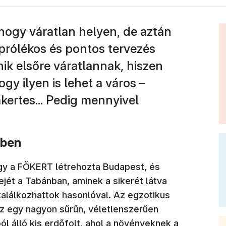
, hogy váratlan helyen, de aztán
prólékos és pontos tervezés
k elsőre váratlannak, hiszen
y ilyen is lehet a város –
akertes... Pedig mennyivel
sben
ogy a FŐKERT létrehozta Budapest, és
jét a Tabánban, aminek a sikerét látva
találkozhattok hasonlóval. Az egzotikus
z egy nagyon sűrűn, véletlenszerűen
ól álló kis erdőfolt, ahol a növényeknek a