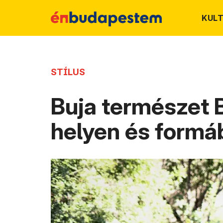
KUL
STÍLUS
Buja természet 
helyen és formá