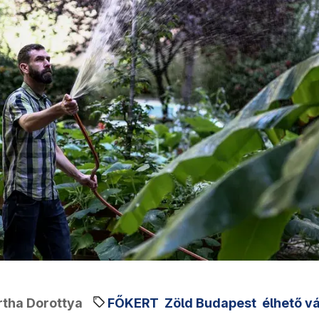
rtha Dorottya
FŐKERT
Zöld Budapest
élhető v