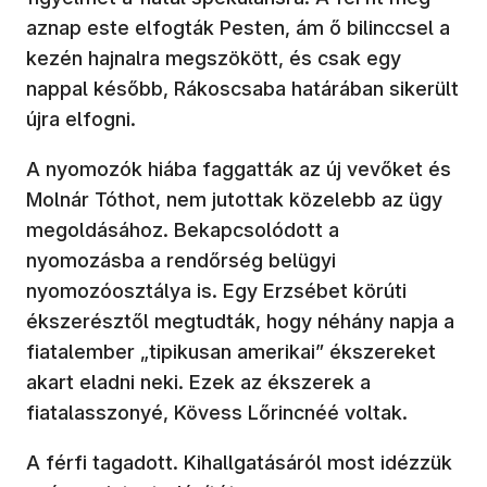
aznap este elfogták Pesten, ám ő bilinccsel a
kezén hajnalra megszökött, és csak egy
nappal később, Rákoscsaba határában sikerült
újra elfogni.
A nyomozók hiába faggatták az új vevőket és
Molnár Tóthot, nem jutottak közelebb az ügy
megoldásához. Bekapcsolódott a
nyomozásba a rendőrség belügyi
nyomozóosztálya is. Egy Erzsébet körúti
ékszerésztől megtudták, hogy néhány napja a
fiatalember „tipikusan amerikai” ékszereket
akart eladni neki. Ezek az ékszerek a
fiatalasszonyé, Kövess Lőrincnéé voltak.
A férfi tagadott. Kihallgatásáról most idézzük