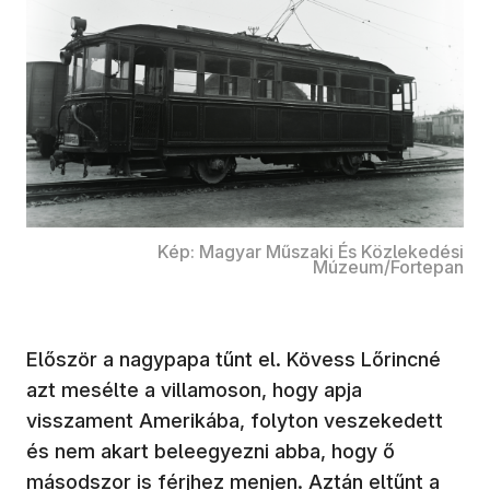
Kép: Magyar Műszaki És Közlekedési
Múzeum/Fortepan
Először a nagypapa tűnt el. Kövess Lőrincné
azt mesélte a villamoson, hogy apja
visszament Amerikába, folyton veszekedett
és nem akart beleegyezni abba, hogy ő
másodszor is férjhez menjen. Aztán eltűnt a