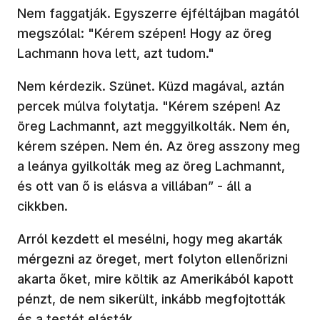
Nem faggatják. Egyszerre éjféltájban magától
megszólal: "Kérem szépen! Hogy az öreg
Lachmann hova lett, azt tudom."
Nem kérdezik. Szünet. Küzd magával, aztán
percek múlva folytatja. "Kérem szépen! Az
öreg Lachmannt, azt meggyilkolták. Nem én,
kérem szépen. Nem én. Az öreg asszony meg
a leánya gyilkolták meg az öreg Lachmannt,
és ott van ő is elásva a villában” - áll a
cikkben.
Arról kezdett el mesélni, hogy meg akarták
mérgezni az öreget, mert folyton ellenőrizni
akarta őket, mire költik az Amerikából kapott
pénzt, de nem sikerült, inkább megfojtották
és a testét elásták.