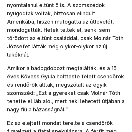
nyomtalanul eltűnt ő is. A szomszédok
nyugodtak voltak, biztosan elindult
Amerikába, hiszen mutogatta az útlevelét,
mondogatták. Hetek teltek el, senki sem
törődött az eltűnt családdal, csak Molnár Tóth
Józsefet látták még olykor-olykor az új
lakóknál.
Amikor a bádogdobozt megtalálták, és a 15
éves Kövess Gyula holtteste felett csendőrök
és rendőrök álltak, megszólalt az egyik
szomszéd: „Ezt a gyereket csak Molnár Tóth
tehette el láb alól, mert neki lehetett útjában a
nagy fiú a házasságnál.”
Ez az elejtett mondat terelte a csendőrök
figyelmét a fiatal spekulánsra. A férfit még