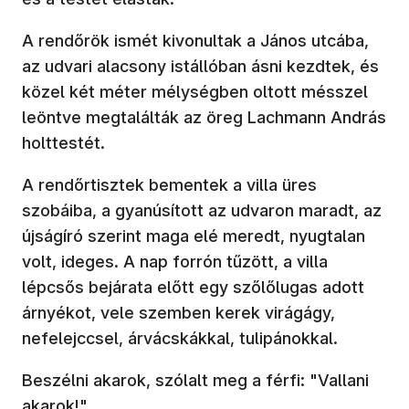
A rendőrök ismét kivonultak a János utcába,
az udvari alacsony istállóban ásni kezdtek, és
közel két méter mélységben oltott mésszel
leöntve megtalálták az öreg Lachmann András
holttestét.
A rendőrtisztek bementek a villa üres
szobáiba, a gyanúsított az udvaron maradt, az
újságíró szerint maga elé meredt, nyugtalan
volt, ideges. A nap forrón tűzött, a villa
lépcsős bejárata előtt egy szőlőlugas adott
árnyékot, vele szemben kerek virágágy,
nefelejccsel, árvácskákkal, tulipánokkal.
Beszélni akarok, szólalt meg a férfi: "Vallani
akarok!"