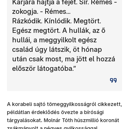
Karjára hajtja a fejét. Sír. Rémes -
zokogja. - Rémes...
Rázkódik. Kínlódik. Megtört.
Egész megtört. A hullák, az ő
hullái, a meggyilkolt egész
család úgy látszik, öt hónap
után csak most, ma jött el hozzá
először látogatóba.”
A korabeli sajtó tömeggyilkosságról cikkezett,
példátlan érdeklődés övezte a bírósági
tárgyalásokat. Molnár Tóth húszmillió koronát
zsákmányolt a négyes gyilkossággal.