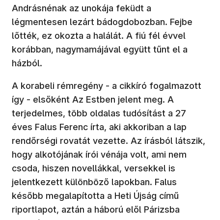
Andrásnénak az unokája feküdt a
légmentesen lezárt bádogdobozban. Fejbe
lőtték, ez okozta a halálát. A fiú fél évvel
korábban, nagymamájával együtt tűnt el a
házból.
A korabeli rémregény - a cikkíró fogalmazott
így - elsőként Az Estben jelent meg. A
terjedelmes, több oldalas tudósítást a 27
éves Falus Ferenc írta, aki akkoriban a lap
rendőrségi rovatát vezette. Az írásból látszik,
hogy alkotójának írói vénája volt, ami nem
csoda, hiszen novellákkal, versekkel is
jelentkezett különböző lapokban. Falus
később megalapította a Heti Újság című
riportlapot, aztán a háború elől Párizsba