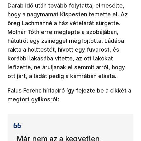
Darab idő után tovább folytatta, elmesélte,
hogy a nagymamát Kispesten temette el. Az
öreg Lachmanné a ház vételárát sürgette.
Molnár Tóth erre meglepte a szobájában,
hátulról egy zsineggel megfojtotta. Ládába
rakta a holttestét, hívott egy fuvarost, és
korábbi lakásába vitette, az ott lakókat
lefizette, ne áruljanak el semmit arról, hogy
ott járt, a ládát pedig a kamrában elásta.
Falus Ferenc hírlapíró így fejezte be a cikkét a
megtört gyilkosról:
„Már nem az a kegyetlen,