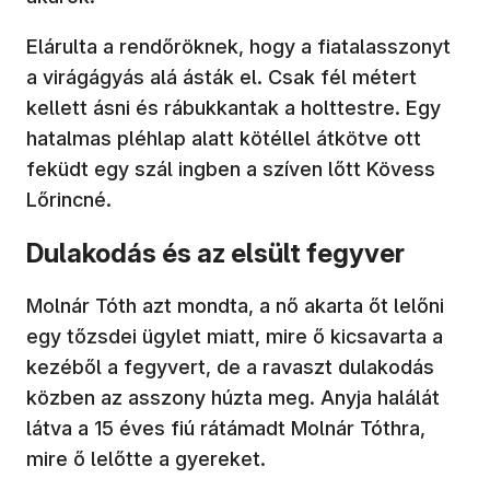
Elárulta a rendőröknek, hogy a fiatalasszonyt
a virágágyás alá ásták el. Csak fél métert
kellett ásni és rábukkantak a holttestre. Egy
hatalmas pléhlap alatt kötéllel átkötve ott
feküdt egy szál ingben a szíven lőtt Kövess
Lőrincné.
Dulakodás és az elsült fegyver
Molnár Tóth azt mondta, a nő akarta őt lelőni
egy tőzsdei ügylet miatt, mire ő kicsavarta a
kezéből a fegyvert, de a ravaszt dulakodás
közben az asszony húzta meg. Anyja halálát
látva a 15 éves fiú rátámadt Molnár Tóthra,
mire ő lelőtte a gyereket.