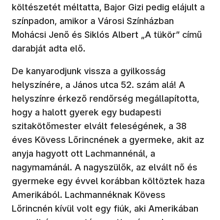
költészetét méltatta, Bajor Gizi pedig elájult a
színpadon, amikor a Városi Színházban
Mohácsi Jenő és Siklós Albert „A tükör” című
darabját adta elő.
De kanyarodjunk vissza a gyilkosság
helyszínére, a János utca 52. szám alá! A
helyszínre érkező rendőrség megállapította,
hogy a halott gyerek egy budapesti
szitakötőmester elvált feleségének, a 38
éves Kövess Lőrincnének a gyermeke, akit az
anyja hagyott ott Lachmannénál, a
nagymamánál. A nagyszülők, az elvált nő és
gyermeke egy évvel korábban költöztek haza
Amerikából. Lachmannéknak Kövess
Lőrincnén kívül volt egy fiúk, aki Amerikában