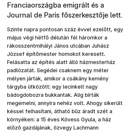
Franciaországba emigrált és a
Journal de Paris főszerkesztője lett.
Szinte napra pontosan száz évvel ezelőtt, egy
május végi hétfő délután fél háromkor a
rákosszentmihályi János utcában Juhász
József építőmester homokot keresett.
Felásatta az építés alatt álló házmesterház
padlózatát. Segédei csaknem egy méter
mélyen jártak, amikor a csákány kemény
tárgyba ütközött: egy lecinkelt nagy
bádogdobozra bukkantak. Alig bírták
megemelni, annyira nehéz volt. Ahogy sikerült
késsel felhasítani, átható bűz áradt szét a
környéken: a 15 éves Kövess Gyula, a ház
előző gazdájának, özvegy Lachmann