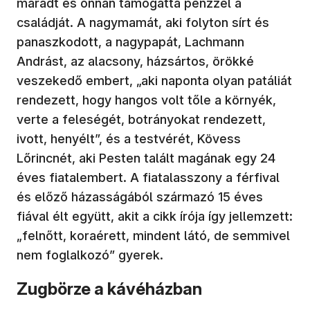
maradt és onnan támogatta pénzzel a
családját. A nagymamát, aki folyton sírt és
panaszkodott, a nagypapát, Lachmann
Andrást, az alacsony, házsártos, örökké
veszekedő embert, „aki naponta olyan patáliát
rendezett, hogy hangos volt tőle a környék,
verte a feleségét, botrányokat rendezett,
ivott, henyélt”, és a testvérét, Kövess
Lőrincnét, aki Pesten talált magának egy 24
éves fiatalembert. A fiatalasszony a férfival
és előző házasságából származó 15 éves
fiával élt együtt, akit a cikk írója így jellemzett:
„felnőtt, koraérett, mindent látó, de semmivel
nem foglalkozó” gyerek.
Zugbörze a kávéházban