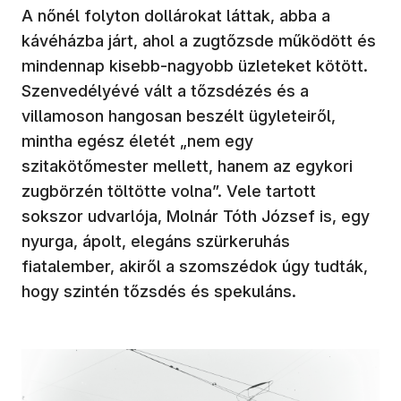
A nőnél folyton dollárokat láttak, abba a
kávéházba járt, ahol a zugtőzsde működött és
mindennap kisebb-nagyobb üzleteket kötött.
Szenvedélyévé vált a tőzsdézés és a
villamoson hangosan beszélt ügyleteiről,
mintha egész életét „nem egy
szitakötőmester mellett, hanem az egykori
zugbörzén töltötte volna”. Vele tartott
sokszor udvarlója, Molnár Tóth József is, egy
nyurga, ápolt, elegáns szürkeruhás
fiatalember, akiről a szomszédok úgy tudták,
hogy szintén tőzsdés és spekuláns.