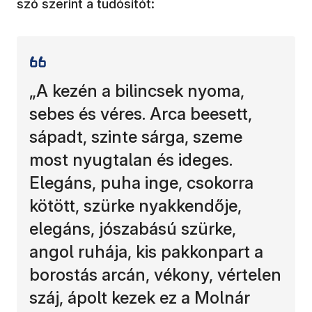
szó szerint a tudósítót:
„A kezén a bilincsek nyoma,
sebes és véres. Arca beesett,
sápadt, szinte sárga, szeme
most nyugtalan és ideges.
Elegáns, puha inge, csokorra
kötött, szürke nyakkendője,
elegáns, jószabású szürke,
angol ruhája, kis pakkonpart a
borostás arcán, vékony, vértelen
száj, ápolt kezek ez a Molnár