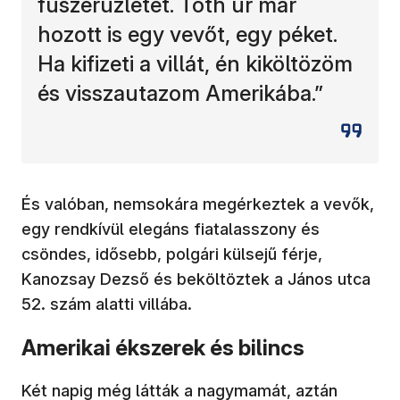
fűszerüzletet. Tóth úr már
hozott is egy vevőt, egy péket.
Ha kifizeti a villát, én kiköltözöm
és visszautazom Amerikába.”
És valóban, nemsokára megérkeztek a vevők,
egy rendkívül elegáns fiatalasszony és
csöndes, idősebb, polgári külsejű férje,
Kanozsay Dezső és beköltöztek a János utca
52. szám alatti villába.
Amerikai ékszerek és bilincs
Két napig még látták a nagymamát, aztán