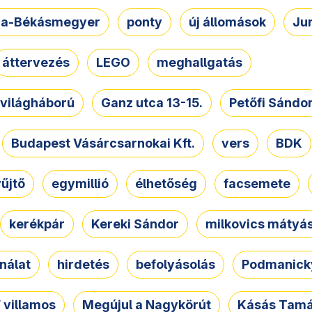
a-Békásmegyer
ponty
új állomások
Ju
áttervezés
LEGO
meghallgatás
. világháború
Ganz utca 13-15.
Petőfi Sándo
Budapest Vásárcsarnokai Kft.
vers
BDK
űjtő
egymillió
élhetőség
facsemete
kerékpár
Kereki Sándor
milkovics mátyá
nálat
hirdetés
befolyásolás
Podmanicky
 villamos
Megújul a Nagykörút
Kásás Tam