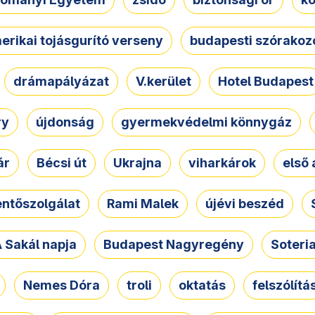
erikai tojásgurító verseny
budapesti szórakoz
drámapályázat
V.kerület
Hotel Budapest
ry
újdonság
gyermekvédelmi könnygáz
ár
Bécsi út
Ukrajna
viharkárok
első 
ntőszolgálat
Rami Malek
újévi beszéd
 Sakál napja
Budapest Nagyregény
Soteri
Nemes Dóra
troli
oktatás
felszólítá