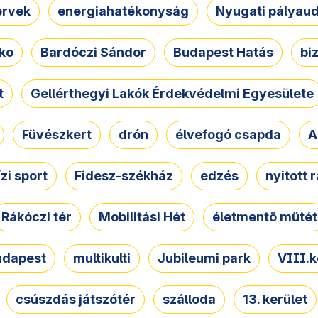
ervek
energiahatékonyság
Nyugati pályau
ko
Bardóczi Sándor
Budapest Hatás
bi
t
Gellérthegyi Lakók Érdekvédelmi Egyesülete
Füvészkert
drón
élvefogó csapda
A
ízi sport
Fidesz-székház
edzés
nyitott 
Rákóczi tér
Mobilitási Hét
életmentő műtét
udapest
multikulti
Jubileumi park
VIII.k
csúszdás játszótér
szálloda
13. kerület