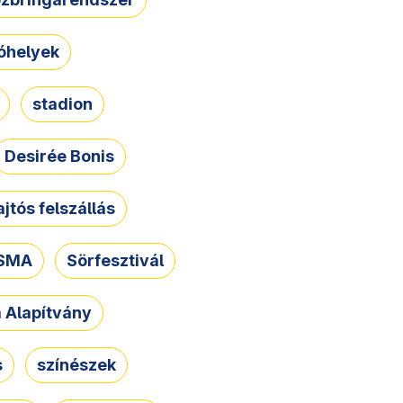
óhelyek
stadion
Desirée Bonis
ajtós felszállás
SMA
Sörfesztivál
a Alapítvány
s
színészek