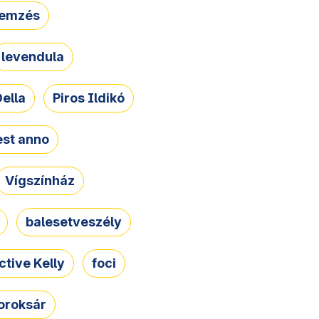
lemzés
levendula
ella
Piros Ildikó
st anno
Vígszínház
balesetveszély
ctive Kelly
foci
oroksár