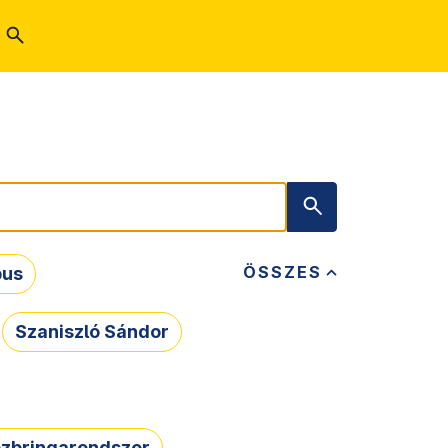
ÖSSZES
bus
Szaniszló Sándor
zbringarendszer