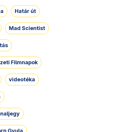
ja
Határ út
Mad Scientist
tás
zeti Filmnapok
videotéka
a
naljegy
rn Gyula