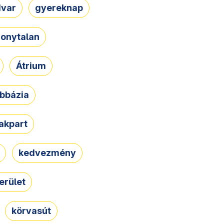
dvar
gyereknap
zonytalan
Átrium
bbázia
rakpart
kedvezmény
erület
körvasút