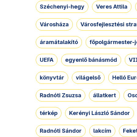
Széchenyi-hegy
Veres Attila
Városháza
Városfejlesztési str
áramátalakító
főpolgármester-j
UEFA
egyenlő bánásmód
VII
könyvtár
világelső
Helló Eur
Radnóti Zsuzsa
állatkert
Osc
térkép
Kerényi László Sándor
Radnóti Sándor
lakcím
Feket