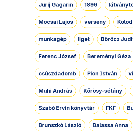
Jurij Gagarin
1896
látványt
Mocsai Lajos
verseny
Kolod
munkagép
liget
Böröcz Judi
Ferenc József
Bereményi Géza
csúszdadomb
Pion István
v
Muhi András
Kőrösy-sétány
Szabó Ervin könyvtár
FKF
B
Brunszkó László
Balassa Anna