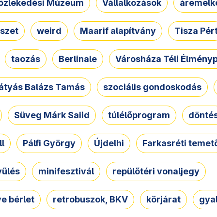
özlekedési Múzeum
Vállalkozások
áremelk
szet
weird
Maarif alapítvány
Tisza Pér
taozás
Berlinale
Városháza Téli Élmény
átyás Balázs Tamás
szociális gondoskodás
Süveg Márk Saiid
túlélőprogram
dönté
ll
Pálfi György
Újdelhi
Farkasréti temet
yűlés
minifesztivál
repülőtéri vonaljegy
e bérlet
retrobuszok, BKV
körjárat
gya