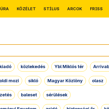
TÚRA
KÖZÉLET
STÍLUS
ARCOK
FRISS
kiadó
közlekedés
Ybl Miklós tér
Arriva
oldi mozi
sikló
Magyar Közlöny
olasz
ezetés
baleset
sérülések
dományi Egyetem
zsidó
biztonsági őr
kö