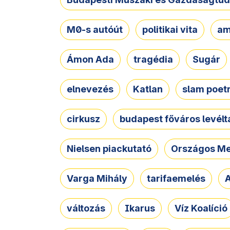
M0-s autóút
politikai vita
am
Ámon Ada
tragédia
Sugár
elnevezés
Katlan
slam poet
cirkusz
budapest főváros levélt
Nielsen piackutató
Országos Me
Varga Mihály
tarifaemelés
A
változás
Ikarus
Víz Koalíció