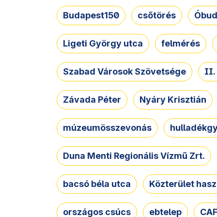
Budapest150
csőtörés
Óbud
Ligeti György utca
felmérés
Szabad Városok Szövetsége
II
Závada Péter
Nyáry Krisztián
múzeumösszevonás
hulladékgy
Duna Menti Regionális Vízmű Zrt.
bacsó béla utca
Közterület hasz
országos csúcs
ebtelep
CAF