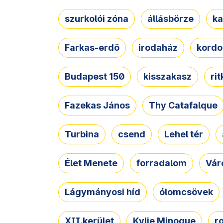
szurkolói zóna
állásbörze
ka
Farkas-erdő
irodaház
kordo
Budapest 150
kisszakasz
ri
Fazekas János
Thy Catafalque
Turbina
csend
Lehel tér
Élet Menete
forradalom
Vár
Lágymányosi híd
ólomcsövek
XII.kerület
Kylie Minogue
r