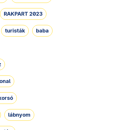
RAKPART 2023
turisták
baba
z
onal
korsó
lábnyom