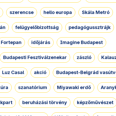
szerencse
hello europa
Skála Metró
zán
felügyelőbizottság
pedagógussztrájk
Fortepan
időjárás
Imagine Budapest
Budapesti Fesztiválzenekar
zászló
Kalau
Luz Casal
akció
Budapest-Belgrád vasútv
zúra
szanatórium
Miyawaki erdő
Arany
akpart
beruházási törvény
képzőművészet