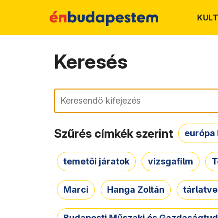
KUL
Keresés
Keresés
Szűrés címkék szerint
európa 
temetői járatok
vizsgafilm
T
Marci
Hanga Zoltán
tárlatv
Budapesti Műszaki és Gazdaságtu