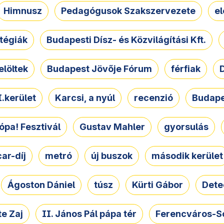
Himnusz
Pedagógusok Szakszervezete
e
atégiák
Budapesti Dísz- és Közvilágítási Kft.
elöltek
Budapest Jövője Fórum
férfiak
D
.kerület
Karcsi, a nyúl
recenzió
Budape
ópa! Fesztivál
Gustav Mahler
gyorsulás
ar-díj
metró
új buszok
második kerület
Ágoston Dániel
túsz
Kürti Gábor
Dete
e Zaj
II. János Pál pápa tér
Ferencváros-S