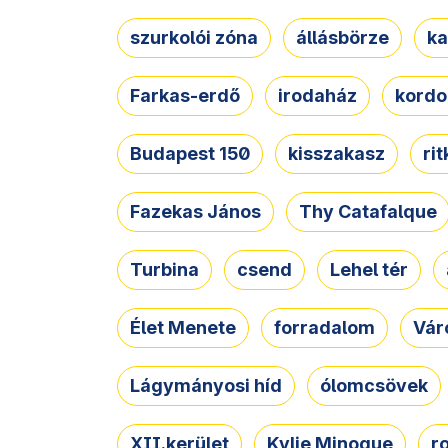
szurkolói zóna
állásbörze
ka
Farkas-erdő
irodaház
kordo
Budapest 150
kisszakasz
ri
Fazekas János
Thy Catafalque
Turbina
csend
Lehel tér
Élet Menete
forradalom
Vár
Lágymányosi híd
ólomcsövek
XII.kerület
Kylie Minogue
r