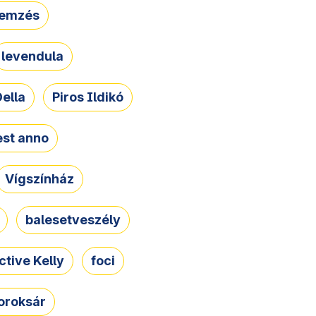
lemzés
levendula
ella
Piros Ildikó
st anno
Vígszínház
balesetveszély
ctive Kelly
foci
oroksár