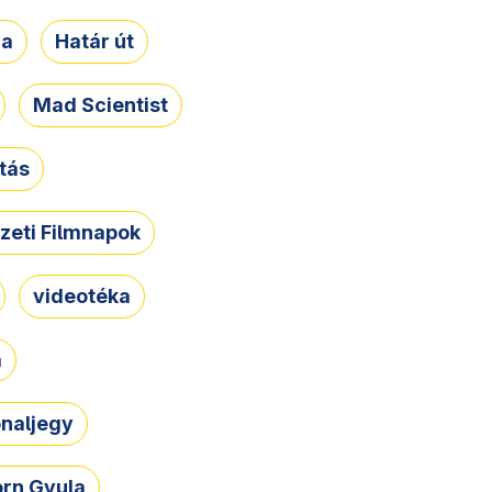
ja
Határ út
Mad Scientist
tás
zeti Filmnapok
videotéka
a
naljegy
rn Gyula