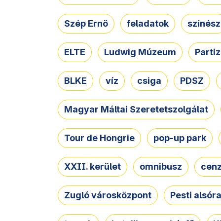
Szép Ernő
feladatok
színész
ELTE
Ludwig Múzeum
Parti
BLKE
víz
csiga
PDSZ
Magyar Máltai Szeretetszolgálat
Tour de Hongrie
pop-up park
XXII. kerület
omnibusz
cen
Zugló városközpont
Pesti alsór