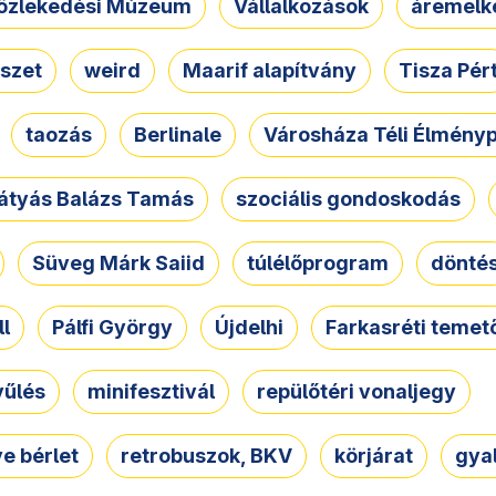
özlekedési Múzeum
Vállalkozások
áremelk
szet
weird
Maarif alapítvány
Tisza Pér
taozás
Berlinale
Városháza Téli Élmény
átyás Balázs Tamás
szociális gondoskodás
Süveg Márk Saiid
túlélőprogram
dönté
ll
Pálfi György
Újdelhi
Farkasréti temet
yűlés
minifesztivál
repülőtéri vonaljegy
e bérlet
retrobuszok, BKV
körjárat
gya