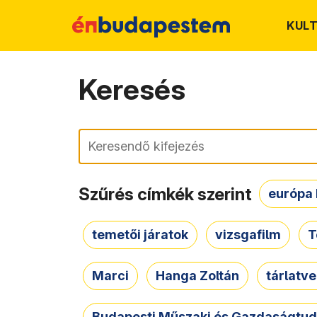
KUL
Keresés
Keresés
Szűrés címkék szerint
európa 
temetői járatok
vizsgafilm
T
Marci
Hanga Zoltán
tárlatv
Budapesti Műszaki és Gazdaságtu