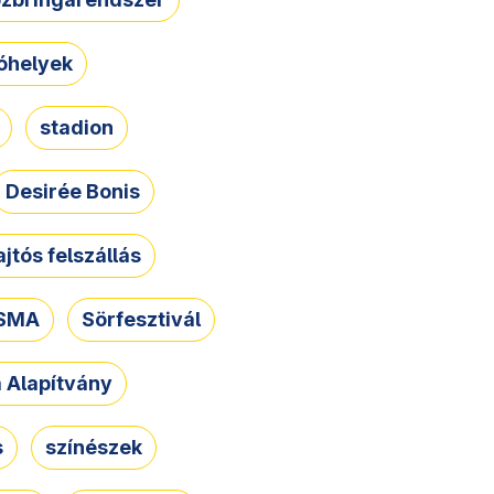
óhelyek
stadion
Desirée Bonis
ajtós felszállás
SMA
Sörfesztivál
a Alapítvány
s
színészek