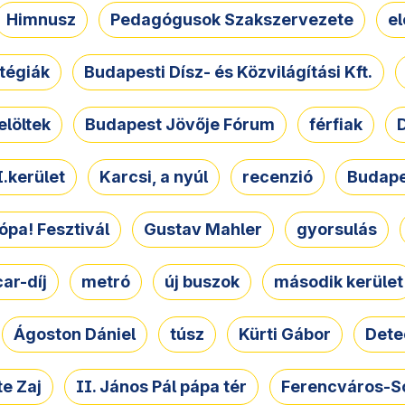
Himnusz
Pedagógusok Szakszervezete
e
atégiák
Budapesti Dísz- és Közvilágítási Kft.
elöltek
Budapest Jövője Fórum
férfiak
D
.kerület
Karcsi, a nyúl
recenzió
Budape
ópa! Fesztivál
Gustav Mahler
gyorsulás
ar-díj
metró
új buszok
második kerület
Ágoston Dániel
túsz
Kürti Gábor
Dete
e Zaj
II. János Pál pápa tér
Ferencváros-S