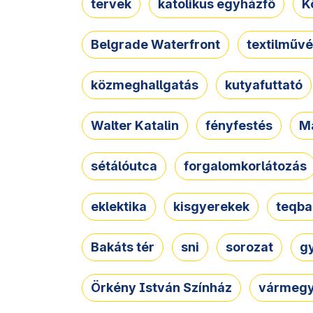
tervek
katolikus egyházfő
K
Belgrade Waterfront
textilművé
közmeghallgatás
kutyafuttató
Walter Katalin
fényfestés
M
sétálóutca
forgalomkorlátozás
eklektika
kisgyerekek
teqba
Bakáts tér
sni
sorozat
g
Örkény István Színház
vármegy