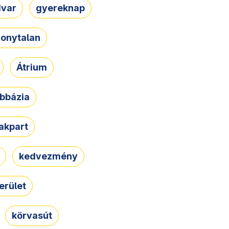
dvar
gyereknap
zonytalan
Átrium
bbázia
rakpart
kedvezmény
erület
körvasút