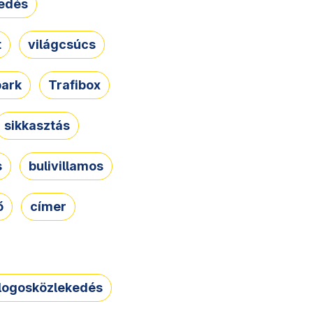
edés
t
világcsúcs
park
Trafibox
sikkasztás
s
bulivillamos
ő
címer
logosközlekedés