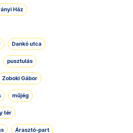
rányi Ház
r
Dankó utca
pusztulás
Zoboki Gábor
s
műjég
 tér
ás
Árasztó-part