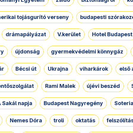
erikai tojásgurító verseny
budapesti szórakoz
drámapályázat
V.kerület
Hotel Budapest
ry
újdonság
gyermekvédelmi könnygáz
ár
Bécsi út
Ukrajna
viharkárok
első 
ntőszolgálat
Rami Malek
újévi beszéd
 Sakál napja
Budapest Nagyregény
Soteri
Nemes Dóra
troli
oktatás
felszólítá