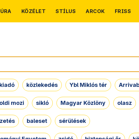
TÚRA
KÖZÉLET
STÍLUS
ARCOK
FRISS
kiadó
közlekedés
Ybl Miklós tér
Arriva
oldi mozi
sikló
Magyar Közlöny
olasz
ezetés
baleset
sérülések
dományi Egyetem
zsidó
biztonsági őr
kö