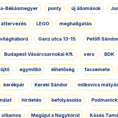
a-Békásmegyer
ponty
új állomások
Ju
áttervezés
LEGO
meghallgatás
. világháború
Ganz utca 13-15.
Petőfi Sándo
Budapest Vásárcsarnokai Kft.
vers
BDK
űjtő
egymillió
élhetőség
facsemete
kerékpár
Kereki Sándor
milkovics mátyá
nálat
hirdetés
befolyásolás
Podmanicky
 villamos
Megújul a Nagykörút
Kásás Tam