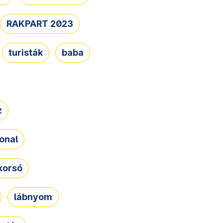
RAKPART 2023
turisták
baba
z
onal
korsó
lábnyom