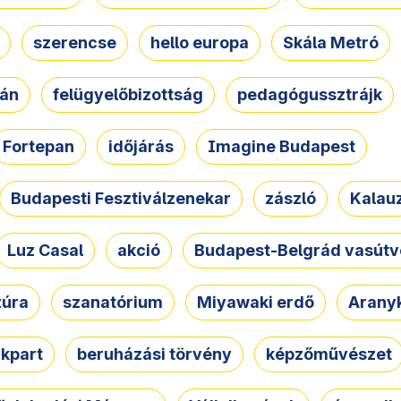
szerencse
hello europa
Skála Metró
zán
felügyelőbizottság
pedagógussztrájk
Fortepan
időjárás
Imagine Budapest
Budapesti Fesztiválzenekar
zászló
Kalau
Luz Casal
akció
Budapest-Belgrád vasútv
zúra
szanatórium
Miyawaki erdő
Arany
akpart
beruházási törvény
képzőművészet