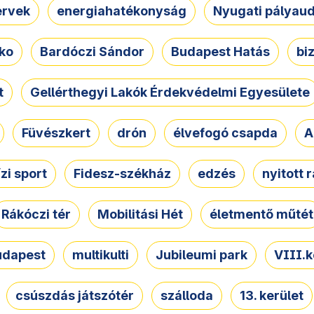
ervek
energiahatékonyság
Nyugati pályau
ko
Bardóczi Sándor
Budapest Hatás
bi
t
Gellérthegyi Lakók Érdekvédelmi Egyesülete
Füvészkert
drón
élvefogó csapda
A
ízi sport
Fidesz-székház
edzés
nyitott 
Rákóczi tér
Mobilitási Hét
életmentő műtét
udapest
multikulti
Jubileumi park
VIII.k
csúszdás játszótér
szálloda
13. kerület