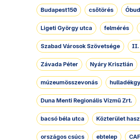
Budapest150
csőtörés
Óbud
Ligeti György utca
felmérés
Szabad Városok Szövetsége
II
Závada Péter
Nyáry Krisztián
múzeumösszevonás
hulladékgy
Duna Menti Regionális Vízmű Zrt.
bacsó béla utca
Közterület hasz
országos csúcs
ebtelep
CAF