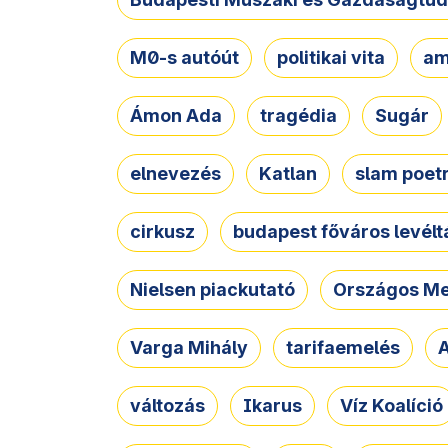
M0-s autóút
politikai vita
am
Ámon Ada
tragédia
Sugár
elnevezés
Katlan
slam poet
cirkusz
budapest főváros levélt
Nielsen piackutató
Országos Me
Varga Mihály
tarifaemelés
A
változás
Ikarus
Víz Koalíció