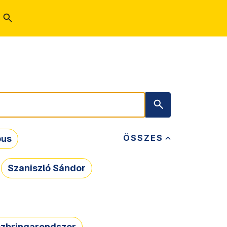
ÖSSZES
bus
Szaniszló Sándor
zbringarendszer