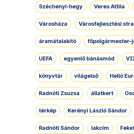
Széchenyi-hegy
Veres Attila
Városháza
Városfejlesztési str
áramátalakító
főpolgármester-j
UEFA
egyenlő bánásmód
VII
könyvtár
világelső
Helló Eur
Radnóti Zsuzsa
állatkert
Osc
térkép
Kerényi László Sándor
Radnóti Sándor
lakcím
Feket