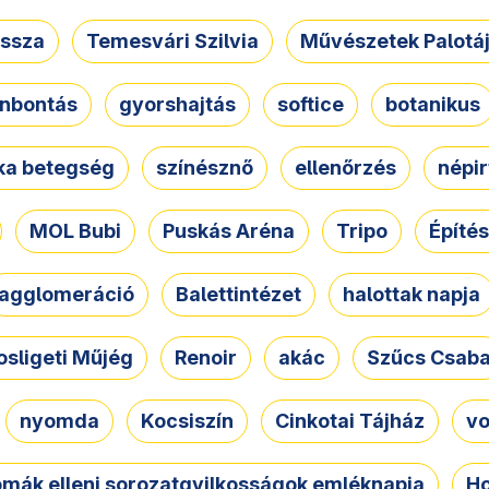
ssza
Temesvári Szilvia
Művészetek Palotá
nbontás
gyorshajtás
softice
botanikus
tka betegség
színésznő
ellenőrzés
népir
MOL Bubi
Puskás Aréna
Tripo
Építés
agglomeráció
Balettintézet
halottak napja
osligeti Műjég
Renoir
akác
Szűcs Csab
nyomda
Kocsiszín
Cinkotai Tájház
vo
omák elleni sorozatgyilkosságok emléknapja
Ho