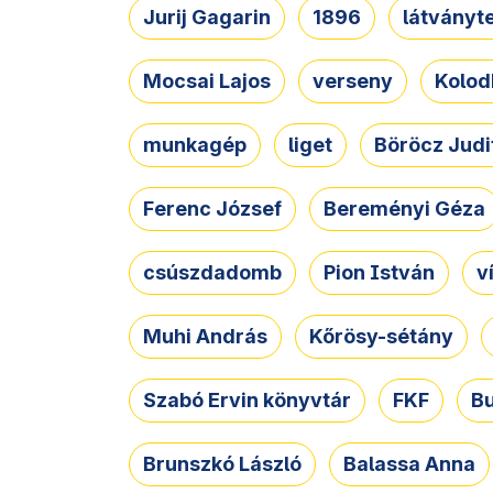
Jurij Gagarin
1896
látványt
Mocsai Lajos
verseny
Kolod
munkagép
liget
Böröcz Judi
Ferenc József
Bereményi Géza
csúszdadomb
Pion István
v
Muhi András
Kőrösy-sétány
Szabó Ervin könyvtár
FKF
B
Brunszkó László
Balassa Anna