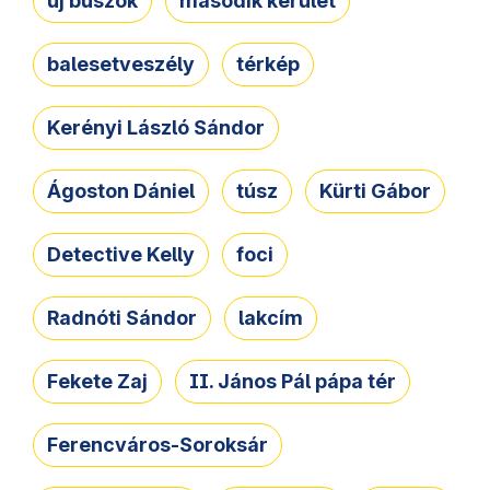
új buszok
második kerület
balesetveszély
térkép
Kerényi László Sándor
Ágoston Dániel
túsz
Kürti Gábor
Detective Kelly
foci
Radnóti Sándor
lakcím
Fekete Zaj
II. János Pál pápa tér
Ferencváros-Soroksár