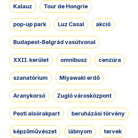
Kalauz
Tour de Hongrie
pop-up park
Luz Casal
akció
Budapest-Belgrád vasútvonal
XXII. kerület
omnibusz
cenzúra
szanatórium
Miyawaki erdő
Aranykorsó
Zugló városközpont
Pesti alsórakpart
beruházási törvény
képzőművészet
lábnyom
tervek