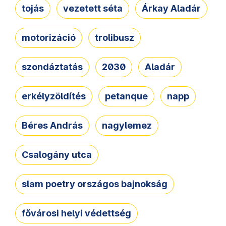
tojás
vezetett séta
Árkay Aladár
motorizáció
trolibusz
szondáztatás
2030
Aladár
erkélyzöldítés
petanque
napp
Béres András
nagylemez
Csalogány utca
slam poetry országos bajnokság
fővárosi helyi védettség