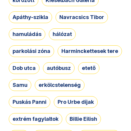
körözött
Kieselbach Galéria
Apáthy-szikla
Navracsics Tibor
hamuládás
hálózat
parkolási zóna
Harminckettesek tere
Dob utca
autóbusz
etető
Samu
erkölcstelenség
Puskás Panni
Pro Urbe díjak
extrém fagylaltok
Billie Eilish