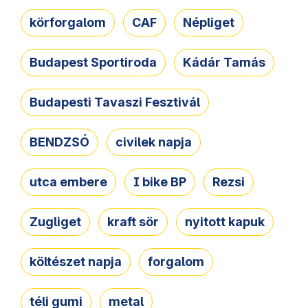
körforgalom
CAF
Népliget
Budapest Sportiroda
Kádár Tamás
Budapesti Tavaszi Fesztivál
BENDZSÓ
civilek napja
utca embere
I bike BP
Rezsi
Zugliget
kraft sör
nyitott kapuk
költészet napja
forgalom
téli gumi
metal