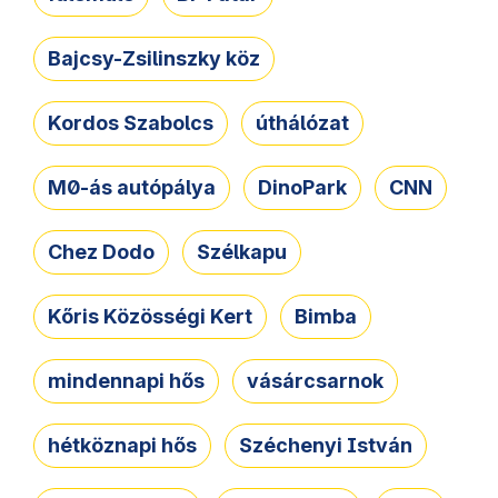
Bajcsy-Zsilinszky köz
Kordos Szabolcs
úthálózat
M0-ás autópálya
DinoPark
CNN
Chez Dodo
Szélkapu
Kőris Közösségi Kert
Bimba
mindennapi hős
vásárcsarnok
hétköznapi hős
Széchenyi István