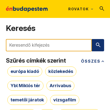
ROVATOK
Keresés
Keresés
Szűrés címkék szerint
ÖSSZES
európa kiadó
közlekedés
Ybl Miklós tér
Arrivabus
temetői járatok
vizsgafilm