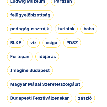
Ludwig Múzeum
Partizán
felügyelőbizottság
pedagógussztrájk
turisták
baba
BLKE
víz
csiga
PDSZ
Fortepan
időjárás
Imagine Budapest
Magyar Máltai Szeretetszolgálat
Budapesti Fesztiválzenekar
zászló