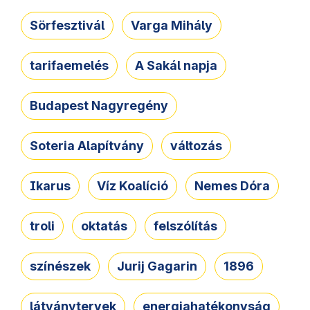
Sörfesztivál
Varga Mihály
tarifaemelés
A Sakál napja
Budapest Nagyregény
Soteria Alapítvány
változás
Ikarus
Víz Koalíció
Nemes Dóra
troli
oktatás
felszólítás
színészek
Jurij Gagarin
1896
látványtervek
energiahatékonyság