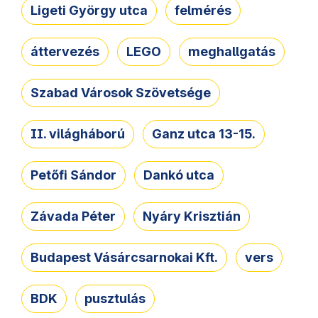
Ligeti György utca
felmérés
áttervezés
LEGO
meghallgatás
Szabad Városok Szövetsége
II. világháború
Ganz utca 13-15.
Petőfi Sándor
Dankó utca
Závada Péter
Nyáry Krisztián
Budapest Vásárcsarnokai Kft.
vers
BDK
pusztulás