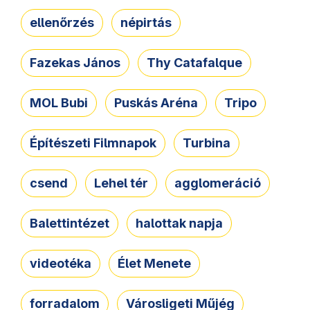
ellenőrzés
népirtás
Fazekas János
Thy Catafalque
MOL Bubi
Puskás Aréna
Tripo
Építészeti Filmnapok
Turbina
csend
Lehel tér
agglomeráció
Balettintézet
halottak napja
videotéka
Élet Menete
forradalom
Városligeti Műjég