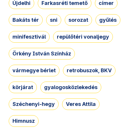
Újdelhi
Farkasréti temető
címer
Bakáts tér
sni
sorozat
gyűlés
minifesztivál
repülőtéri vonaljegy
Örkény István Színház
vármegye bérlet
retrobuszok, BKV
körjárat
gyalogosközlekedés
Széchenyi-hegy
Veres Attila
Himnusz