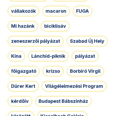
vállakozók
macaron
FUGA
Mi hazánk
biciklisáv
zeneszerzői pályázat
Szabad Új Hely
Kína
Lánchíd-piknik
pályázat
főigazgató
krizso
Borbíró Virgil
Dürer Kert
Világélelmezési Program
kérdőív
Budapest Bábszínház