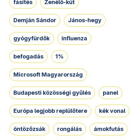
fásítés
Zenélő-kút
Demján Sándor
János-hegy
gyógyfürdők
influenza
befogadás
1%
Microsoft Magyarország
Budapesti közösségi gyűlés
panel
Európa legjobb replülőtere
kék vonal
öntözőzsák
rongálás
ámokfutás