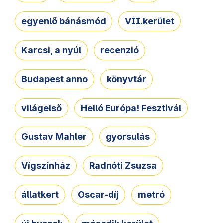
egyenlő bánásmód
VII.kerület
Karcsi, a nyúl
recenzió
Budapest anno
könyvtár
világelső
Helló Európa! Fesztivál
Gustav Mahler
gyorsulás
Vígszínház
Radnóti Zsuzsa
állatkert
Oscar-díj
metró