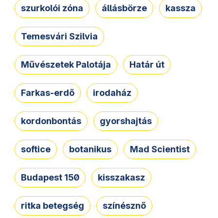
szurkolói zóna
állásbörze
kassza
Temesvári Szilvia
Művészetek Palotája
Határ út
Farkas-erdő
irodaház
kordonbontás
gyorshajtás
softice
botanikus
Mad Scientist
Budapest 150
kisszakasz
ritka betegség
színésznő