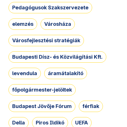
Pedagógusok Szakszervezete
elemzés
Városháza
Városfejlesztési stratégiák
Budapesti Dísz- és Közvilágítási Kft.
levendula
áramátalakító
főpolgármester-jelöltek
Budapest Jövője Fórum
férfiak
Della
Piros Ildikó
UEFA