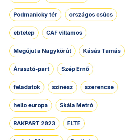
Podmanicky tér
országos csúcs
ebtelep
CAF villamos
Megújul a Nagykörút
Kásás Tamás
Árasztó-part
Szép Ernő
feladatok
színész
szerencse
hello europa
Skála Metró
RAKPART 2023
ELTE