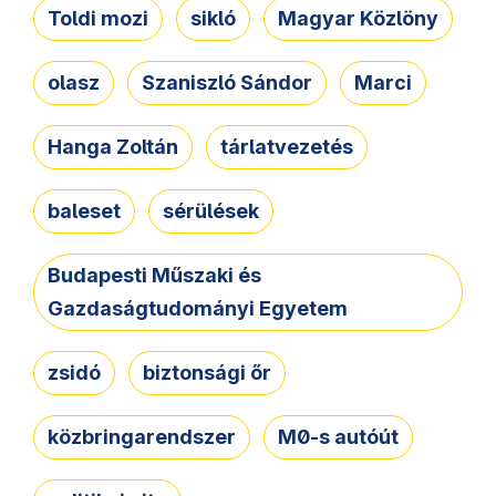
Toldi mozi
sikló
Magyar Közlöny
olasz
Szaniszló Sándor
Marci
Hanga Zoltán
tárlatvezetés
baleset
sérülések
Budapesti Műszaki és
Gazdaságtudományi Egyetem
zsidó
biztonsági őr
közbringarendszer
M0-s autóút