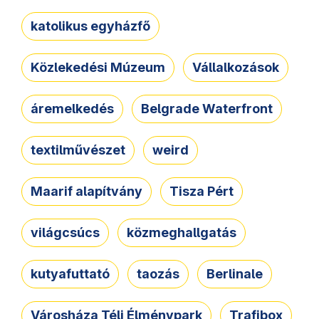
katolikus egyházfő
Közlekedési Múzeum
Vállalkozások
áremelkedés
Belgrade Waterfront
textilművészet
weird
Maarif alapítvány
Tisza Pért
világcsúcs
közmeghallgatás
kutyafuttató
taozás
Berlinale
Városháza Téli Élménypark
Trafibox