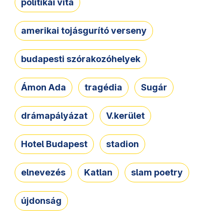
politikai vita
amerikai tojásgurító verseny
budapesti szórakozóhelyek
Ámon Ada
tragédia
Sugár
drámapályázat
V.kerület
Hotel Budapest
stadion
elnevezés
Katlan
slam poetry
újdonság