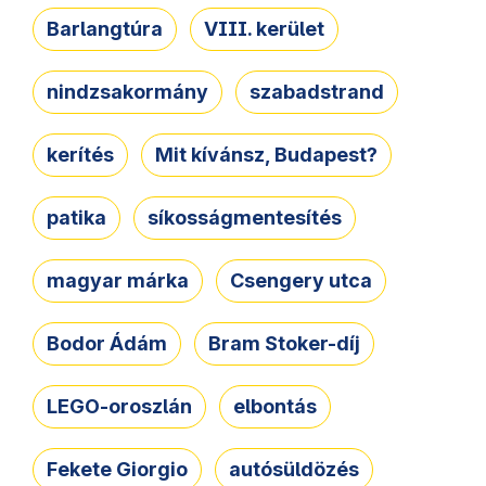
Barlangtúra
VIII. kerület
nindzsakormány
szabadstrand
kerítés
Mit kívánsz, Budapest?
patika
síkosságmentesítés
magyar márka
Csengery utca
Bodor Ádám
Bram Stoker-díj
LEGO-oroszlán
elbontás
Fekete Giorgio
autósüldözés