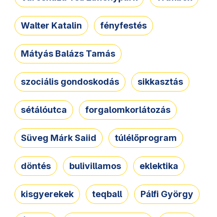
Walter Katalin
fényfestés
Mátyás Balázs Tamás
szociális gondoskodás
sikkasztás
sétálóutca
forgalomkorlátozás
Süveg Márk Saiid
túlélőprogram
döntés
bulivillamos
eklektika
kisgyerekek
teqball
Pálfi György