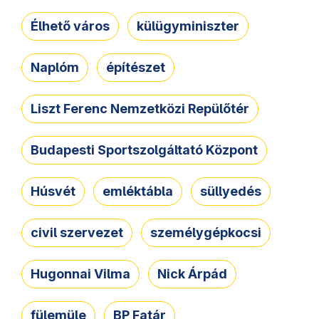
Élhető város
külügyminiszter
Naplóm
építészet
Liszt Ferenc Nemzetközi Repülőtér
Budapesti Sportszolgáltató Központ
Húsvét
emléktábla
süllyedés
civil szervezet
személygépkocsi
Hugonnai Vilma
Nick Árpád
fülemüle
BP Fatár