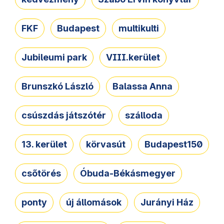
FKF
Budapest
multikulti
Jubileumi park
VIII.kerület
Brunszkó László
Balassa Anna
csúszdás játszótér
szálloda
13. kerület
körvasút
Budapest150
csőtörés
Óbuda-Békásmegyer
ponty
új állomások
Jurányi Ház