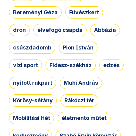
Bereményi Géza
Füvészkert
drón
élvefogó csapda
Abbázia
csúszdadomb
Pion István
vízi sport
Fidesz-székház
edzés
nyitott rakpart
Muhi András
Kőrösy-sétány
Rákóczi tér
Mobilitási Hét
életmentő műtét
kedvezmény
Szabó Ervin könyvtár