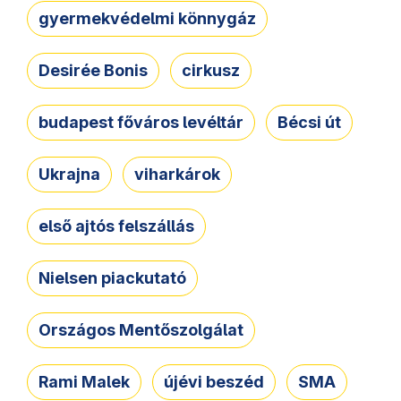
gyermekvédelmi könnygáz
Desirée Bonis
cirkusz
budapest főváros levéltár
Bécsi út
Ukrajna
viharkárok
első ajtós felszállás
Nielsen piackutató
Országos Mentőszolgálat
Rami Malek
újévi beszéd
SMA