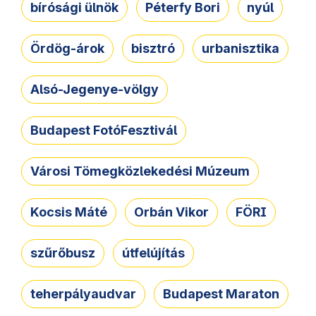
bírósági ülnök
Péterfy Bori
nyúl
Ördög-árok
bisztró
urbanisztika
Alsó-Jegenye-völgy
Budapest FotóFesztivál
Városi Tömegközlekedési Múzeum
Kocsis Máté
Orbán Vikor
FÖRI
szűrőbusz
útfelújítás
teherpályaudvar
Budapest Maraton