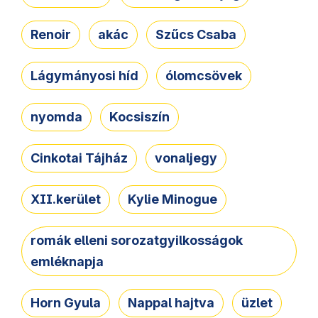
Renoir
akác
Szűcs Csaba
Lágymányosi híd
ólomcsövek
nyomda
Kocsiszín
Cinkotai Tájház
vonaljegy
XII.kerület
Kylie Minogue
romák elleni sorozatgyilkosságok
emléknapja
Horn Gyula
Nappal hajtva
üzlet