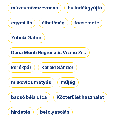
múzeumösszevonás
hulladékgyűjtő
egymillió
élhetőség
facsemete
Zoboki Gábor
Duna Menti Regionális Vízmű Zrt.
kerékpár
Kereki Sándor
milkovics mátyás
műjég
bacsó béla utca
Közterület használat
hirdetés
befolyásolás