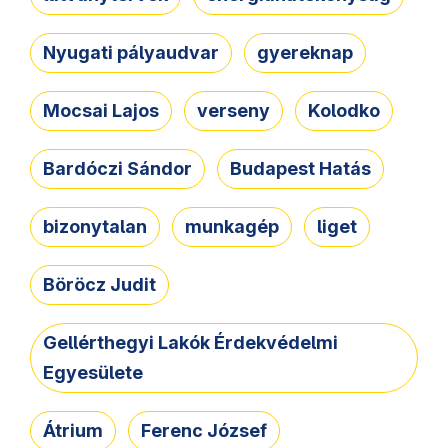
Nyugati pályaudvar
gyereknap
Mocsai Lajos
verseny
Kolodko
Bardóczi Sándor
Budapest Hatás
bizonytalan
munkagép
liget
Böröcz Judit
Gellérthegyi Lakók Érdekvédelmi
Egyesülete
Átrium
Ferenc József