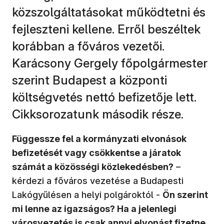
közszolgáltatásokat működtetni és
fejleszteni kellene. Erről beszéltek
korábban a főváros vezetői.
Karácsony Gergely főpolgármester
szerint Budapest a központi
költségvetés nettó befizetője lett.
Cikksorozatunk második része.
Függessze fel a kormányzati elvonások
befizetését vagy csökkentse a járatok
számát a közösségi közlekedésben?
–
kérdezi a főváros vezetése a Budapesti
Lakógyűlésen a helyi polgároktól -
Ön szerint
mi lenne az igazságos? Ha a jelenlegi
városvezetés is csak annyi elvonást fizetne,