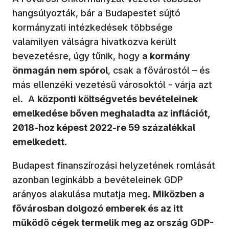
hangsúlyozták, bár a Budapestet sújtó
kormányzati intézkedések többsége
valamilyen válságra hivatkozva került
bevezetésre, úgy tűnik, hogy
a kormány
önmagán nem spórol
, csak a fővárostól – és
más ellenzéki vezetésű városoktól - várja azt
el. A
központi költségvetés bevételeinek
emelkedése bőven meghaladta az inflációt,
2018-hoz képest 2022-re 59 százalékkal
emelkedett
.
Budapest finanszírozási helyzetének romlását
azonban leginkább a bevételeinek GDP
arányos alakulása mutatja meg.
Miközben a
fővárosban dolgozó emberek és az itt
működő cégek termelik meg az ország GDP-