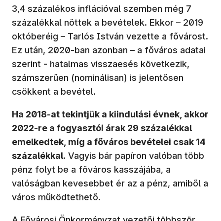
3,4 százalékos inflációval szemben még 7
százalékkal nőttek a bevételek. Ekkor – 2019
októberéig – Tarlós István vezette a fővárost.
Ez után, 2020-ban azonban – a főváros adatai
szerint - hatalmas visszaesés következik,
számszerűen (nominálisan) is jelentősen
csökkent a bevétel.
Ha 2018-at tekintjük a kiindulási évnek, akkor
2022-re a fogyasztói árak 29 százalékkal
emelkedtek, míg a főváros bevételei csak 14
százalékkal
. Vagyis bár papíron valóban több
pénz folyt be a főváros kasszájába, a
valóságban kevesebbet ér az a pénz, amiből a
város működtethető.
A Fővárosi Önkormányzat vezetői többször