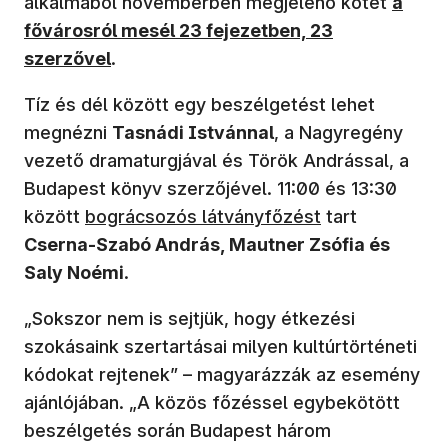
(új ab
alkalmából novemberben megjelenő kötet
a
fővárosról mesél 23 fejezetben, 23
szerzővel
.
Tíz és dél között egy beszélgetést lehet
megnézni
Tasnádi Istvánnal
, a Nagyregény
vezető dramaturgjával és Török Andrással, a
Budapest könyv szerzőjével. 11:00 és 13:30
(új ablakban nyílik meg)
között
bográcsozós látványfőzést
tart
Cserna-Szabó András, Mautner Zsófia és
Saly Noémi
.
„Sokszor nem is sejtjük, hogy étkezési
szokásaink szertartásai milyen kultúrtörténeti
kódokat rejtenek” – magyarázzák az esemény
ajánlójában. „A közös főzéssel egybekötött
beszélgetés során Budapest három