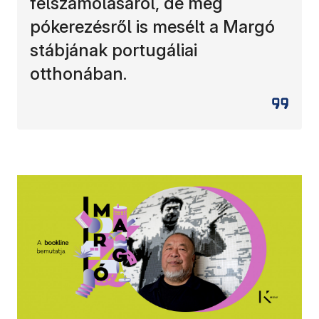
felszámolásáról, de még
pókerezésről is mesélt a Margó
stábjának portugáliai
otthonában.