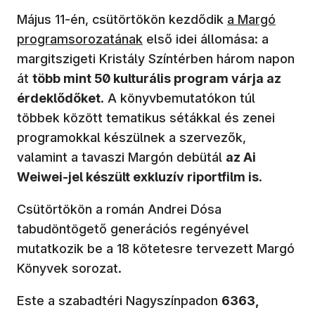
(új ablakban ny
Május 11-én, csütörtökön kezdődik
a Margó
programsorozatának
első idei állomása: a
margitszigeti Kristály Színtérben három napon
át
több mint 50 kulturális program várja az
érdeklődőket
. A könyvbemutatókon túl
többek között tematikus sétákkal és zenei
programokkal készülnek a szervezők,
valamint a tavaszi Margón debütál
az Ai
Weiwei-jel készült exkluzív riportfilm is
.
Csütörtökön a román Andrei Dósa
tabudöntögető generációs regényével
mutatkozik be a 18 kötetesre tervezett Margó
Könyvek sorozat.
Este a szabadtéri Nagyszínpadon
6363,