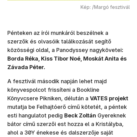
Kép: /Margó fesztivál
Pénteken az írói munkáról beszélnek a
szerzők és olvasóik találkozását segítő
közösségi oldal, a Panodyssey nagykövetei:
Borda Réka, Kiss Tibor Noé, Moskát Anita és
Závada Péter.
A fesztivál második napján lehet majd
könyvespolcot frissíteni a Bookline
Könyvcsere Pikniken, délután a
VATES projekt
mutatja be Felhajtóerő című kötetét, a péntek
esti hangulatot pedig
Beck Zoltán
Gyereknek
bátor című szerzői est hozza el a Kristályba,
ahol a 30Y énekese és dalszerzője saját