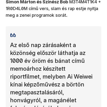
Simon Márton és Színész Bob
M3T4M4T1K4 +
1R0D4L0M című vers, slam és rap estje nyitja
meg a zenei programok sorát.
Az első nap zárásaként a
közönség először láthatja az
1000 év öröm és bánat című
memoárhoz készített
riportfilmet, melyben Ai Weiwei
kínai képzőművész a börtön
megtapasztalásáról,
honvágyról, a magánélet