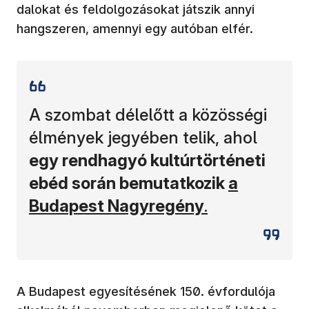
dalokat és feldolgozásokat játszik annyi
hangszeren, amennyi egy autóban elfér.
A szombat délelőtt a közösségi
élmények jegyében telik, ahol
egy rendhagyó kultúrtörténeti
(új ablakb
ebéd során bemutatkozik
a
Budapest Nagyregény
.
A Budapest egyesítésének 150. évfordulója