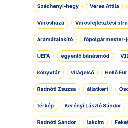
Széchenyi-hegy
Veres Attila
Városháza
Városfejlesztési str
áramátalakító
főpolgármester-j
UEFA
egyenlő bánásmód
VII
könyvtár
világelső
Helló Eur
Radnóti Zsuzsa
állatkert
Osc
térkép
Kerényi László Sándor
Radnóti Sándor
lakcím
Feket