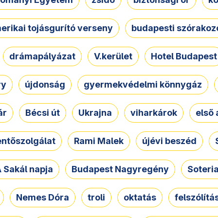
erikai tojásgurító verseny
budapesti szórakoz
drámapályázat
V.kerület
Hotel Budapest
ry
újdonság
gyermekvédelmi könnygáz
ár
Bécsi út
Ukrajna
viharkárok
első 
ntőszolgálat
Rami Malek
újévi beszéd
 Sakál napja
Budapest Nagyregény
Soteri
Nemes Dóra
troli
oktatás
felszólítá