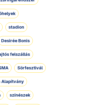
óhelyek
stadion
Desirée Bonis
ajtós felszállás
SMA
Sörfesztivál
a Alapítvány
s
színészek