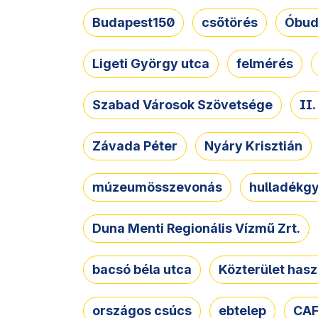
Budapest150
csőtörés
Óbud
Ligeti György utca
felmérés
Szabad Városok Szövetsége
II
Závada Péter
Nyáry Krisztián
múzeumösszevonás
hulladékgy
Duna Menti Regionális Vízmű Zrt.
bacsó béla utca
Közterület hasz
országos csúcs
ebtelep
CAF