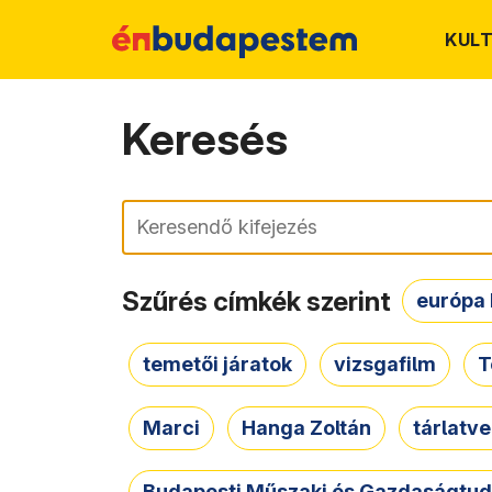
KUL
Keresés
Keresés
Szűrés címkék szerint
európa 
temetői járatok
vizsgafilm
T
Marci
Hanga Zoltán
tárlatv
Budapesti Műszaki és Gazdaságtu