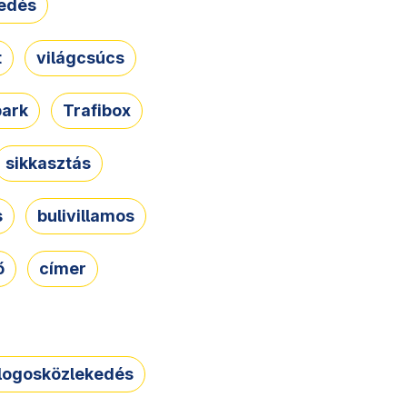
edés
t
világcsúcs
park
Trafibox
sikkasztás
s
bulivillamos
ő
címer
logosközlekedés