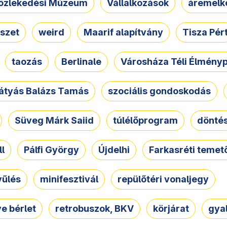
özlekedési Múzeum
Vállalkozások
áremelk
szet
weird
Maarif alapítvány
Tisza Pér
taozás
Berlinale
Városháza Téli Élmény
átyás Balázs Tamás
szociális gondoskodás
Süveg Márk Saiid
túlélőprogram
dönté
ll
Pálfi György
Újdelhi
Farkasréti temet
yűlés
minifesztivál
repülőtéri vonaljegy
e bérlet
retrobuszok, BKV
körjárat
gya