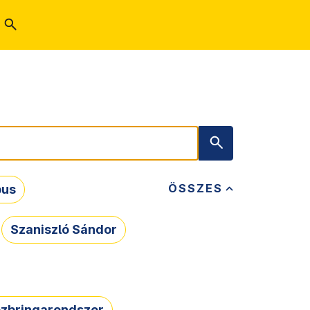
ÖSSZES
bus
Szaniszló Sándor
zbringarendszer