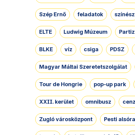
Szép Ernő
feladatok
színész
ELTE
Ludwig Múzeum
Parti
BLKE
víz
csiga
PDSZ
Magyar Máltai Szeretetszolgálat
Tour de Hongrie
pop-up park
XXII. kerület
omnibusz
cen
Zugló városközpont
Pesti alsór