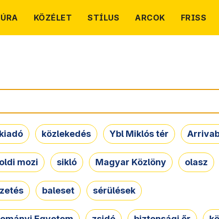
TÚRA
KÖZÉLET
STÍLUS
ARCOK
FRISS
kiadó
közlekedés
Ybl Miklós tér
Arriva
oldi mozi
sikló
Magyar Közlöny
olasz
ezetés
baleset
sérülések
dományi Egyetem
zsidó
biztonsági őr
kö