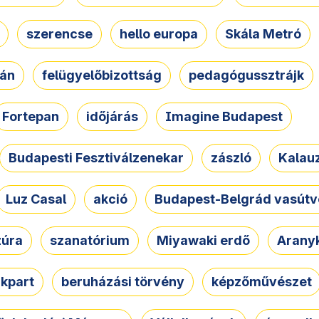
szerencse
hello europa
Skála Metró
zán
felügyelőbizottság
pedagógussztrájk
Fortepan
időjárás
Imagine Budapest
Budapesti Fesztiválzenekar
zászló
Kalau
Luz Casal
akció
Budapest-Belgrád vasútv
zúra
szanatórium
Miyawaki erdő
Arany
akpart
beruházási törvény
képzőművészet