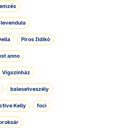
lemzés
levendula
ella
Piros Ildikó
st anno
Vígszínház
balesetveszély
ctive Kelly
foci
oroksár