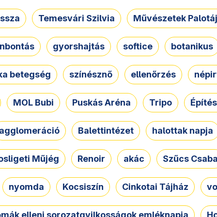
ssza
Temesvári Szilvia
Művészetek Palotá
nbontás
gyorshajtás
softice
botanikus
tka betegség
színésznő
ellenőrzés
népir
MOL Bubi
Puskás Aréna
Tripo
Építés
agglomeráció
Balettintézet
halottak napja
osligeti Műjég
Renoir
akác
Szűcs Csab
nyomda
Kocsiszín
Cinkotai Tájház
vo
omák elleni sorozatgyilkosságok emléknapja
Ho