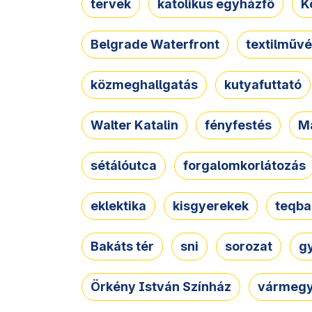
tervek
katolikus egyházfő
K
Belgrade Waterfront
textilművé
közmeghallgatás
kutyafuttató
Walter Katalin
fényfestés
M
sétálóutca
forgalomkorlátozás
eklektika
kisgyerekek
teqba
Bakáts tér
sni
sorozat
g
Örkény István Színház
vármegy