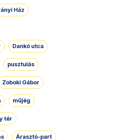
rányi Ház
r
Dankó utca
pusztulás
Zoboki Gábor
s
műjég
 tér
ás
Árasztó-part