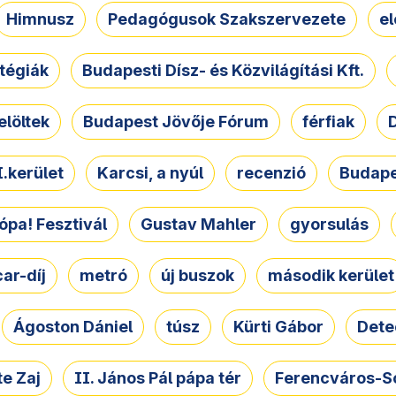
Himnusz
Pedagógusok Szakszervezete
e
atégiák
Budapesti Dísz- és Közvilágítási Kft.
elöltek
Budapest Jövője Fórum
férfiak
D
.kerület
Karcsi, a nyúl
recenzió
Budape
ópa! Fesztivál
Gustav Mahler
gyorsulás
ar-díj
metró
új buszok
második kerület
Ágoston Dániel
túsz
Kürti Gábor
Dete
e Zaj
II. János Pál pápa tér
Ferencváros-S