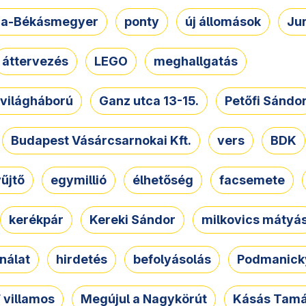
a-Békásmegyer
ponty
új állomások
Ju
áttervezés
LEGO
meghallgatás
. világháború
Ganz utca 13-15.
Petőfi Sándo
Budapest Vásárcsarnokai Kft.
vers
BDK
űjtő
egymillió
élhetőség
facsemete
kerékpár
Kereki Sándor
milkovics mátyá
nálat
hirdetés
befolyásolás
Podmanicky
 villamos
Megújul a Nagykörút
Kásás Tam