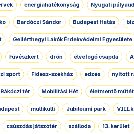
ervek
energiahatékonyság
Nyugati pályau
ko
Bardóczi Sándor
Budapest Hatás
bi
t
Gellérthegyi Lakók Érdekvédelmi Egyesülete
Füvészkert
drón
élvefogó csapda
A
ízi sport
Fidesz-székház
edzés
nyitott 
Rákóczi tér
Mobilitási Hét
életmentő műtét
udapest
multikulti
Jubileumi park
VIII.k
csúszdás játszótér
szálloda
13. kerület