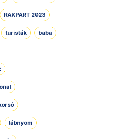
RAKPART 2023
turisták
baba
z
onal
korsó
lábnyom