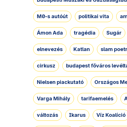
M0-s autóút
politikai vita
am
Ámon Ada
tragédia
Sugár
elnevezés
Katlan
slam poet
cirkusz
budapest főváros levélt
Nielsen piackutató
Országos Me
Varga Mihály
tarifaemelés
A
változás
Ikarus
Víz Koalíció