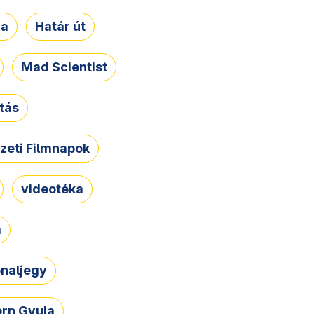
ja
Határ út
Mad Scientist
tás
zeti Filmnapok
videotéka
a
naljegy
rn Gyula