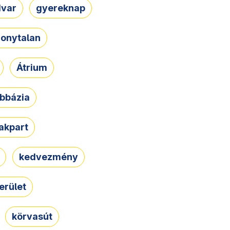
dvar
gyereknap
zonytalan
Átrium
bbázia
rakpart
kedvezmény
erület
körvasút