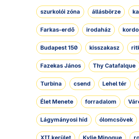
szurkolói zóna
állásbörze
ka
Farkas-erdő
irodaház
kordo
Budapest 150
kisszakasz
ri
Fazekas János
Thy Catafalque
Turbina
csend
Lehel tér
Élet Menete
forradalom
Vár
Lágymányosi híd
ólomcsövek
XII.kerület
Kylie Minogue
r