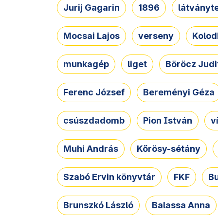
Jurij Gagarin
1896
látványt
Mocsai Lajos
verseny
Kolod
munkagép
liget
Böröcz Judi
Ferenc József
Bereményi Géza
csúszdadomb
Pion István
v
Muhi András
Kőrösy-sétány
Szabó Ervin könyvtár
FKF
B
Brunszkó László
Balassa Anna