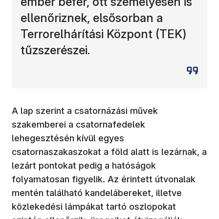
ember befér, ott személyesen is
ellenőriznek, elsősorban a
Terrorelhárítási Központ (TEK)
tűzszerészei.
A lap szerint a csatornázási művek
szakemberei a csatornafedelek
lehegesztésén kívül egyes
csatornaszakaszokat a föld alatt is lezárnak, a
lezárt pontokat pedig a hatóságok
folyamatosan figyelik. Az érintett útvonalak
mentén található kandelábereket, illetve
közlekedési lámpákat tartó oszlopokat