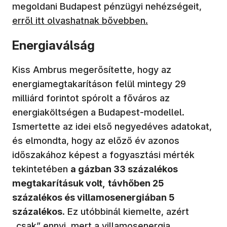
megoldani Budapest pénzügyi nehézségeit,
erről itt olvashatnak bővebben.
Energiaválság
Kiss Ambrus megerősítette, hogy az
energiamegtakarításon felül mintegy 29
milliárd forintot spórolt a főváros az
energiaköltségen a Budapest-modellel.
Ismertette az idei első negyedéves adatokat,
és elmondta, hogy az előző év azonos
időszakához képest a fogyasztási mérték
tekintetében
a gázban 33 százalékos
megtakarításuk volt,
távhőben 25
százalékos és villamosenergiában 5
százalékos
. Ez utóbbinál kiemelte, azért
„csak” ennyi, mert a villamosenergia