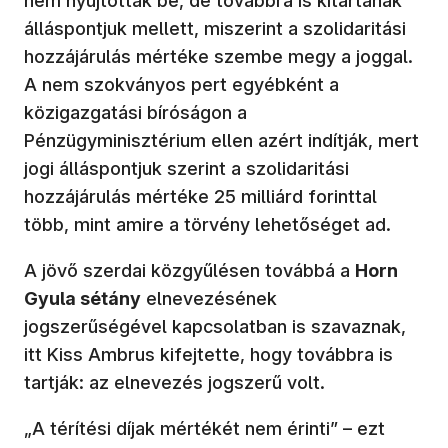
nem nyújtották be, de továbbra is kitartanak
álláspontjuk mellett, miszerint a szolidaritási
hozzájárulás mértéke szembe megy a joggal.
A nem szokványos pert egyébként a
közigazgatási bíróságon a
Pénzügyminisztérium ellen azért indítják, mert
jogi álláspontjuk szerint a szolidaritási
hozzájárulás mértéke 25 milliárd forinttal
több, mint amire a törvény lehetőséget ad.
A jövő szerdai közgyűlésen továbbá a
Horn
Gyula sétány
elnevezésének
jogszerűségével kapcsolatban is szavaznak,
itt Kiss Ambrus kifejtette, hogy továbbra is
tartják: az elnevezés jogszerű volt.
„A térítési díjak mértékét nem érinti” – ezt