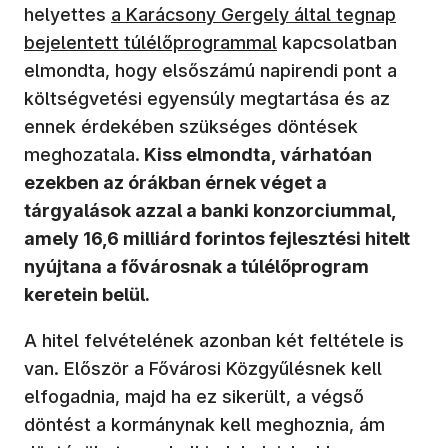
(új ablakban nyílik meg)
helyettes
a Karácsony Gergely által tegnap
bejelentett túlélőprogrammal
kapcsolatban
elmondta, hogy elsőszámú napirendi pont a
költségvetési egyensúly megtartása és az
ennek érdekében szükséges döntések
meghozatala.
Kiss elmondta, várhatóan
ezekben az órákban érnek véget a
tárgyalások azzal a banki konzorciummal,
amely 16,6 milliárd forintos fejlesztési hitelt
nyújtana a fővárosnak a túlélőprogram
keretein belül.
A hitel felvételének azonban két feltétele is
van. Először a Fővárosi Közgyűlésnek kell
elfogadnia, majd ha ez sikerült, a végső
döntést a kormánynak kell meghoznia, ám