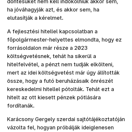
döntésüket nem kell indokolniuk akkor sem,
ha jóváhagyják azt, és akkor sem, ha
elutasítják a kérelmet.
A fejlesztési hitellel kapcsolatban a
főpolgármester-helyettes elmondta, hogy ez
forrásoldalon már része a 2023
költségvetésnek, tehát ha sikerül a
hitelfelvétel, a pénzt nem tudják elkölteni,
mert az idei költségvetést már úgy állították
össze, hogy a futó beruházásaik önrészét
kereskedelmi hitellel pótolták. Tehát ezt a
hitelt az ott kiesett pénzek pótlására
fordítanák.
Karácsony Gergely szerdai sajtótájékoztatóján
vázolta fel, hogyan próbálják ideiglenesen