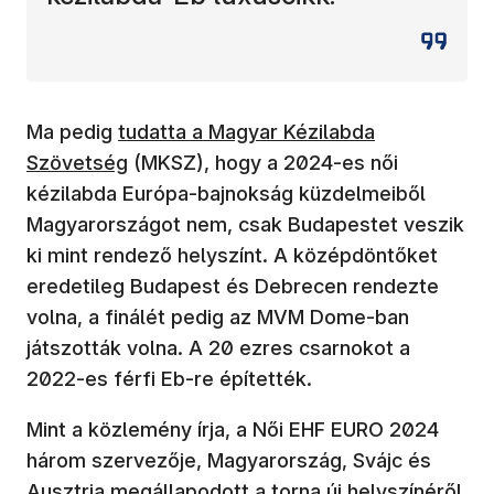
Ma pedig
tudatta a Magyar Kézilabda
Szövetség
(MKSZ), hogy a 2024-es női
kézilabda Európa-bajnokság küzdelmeiből
Magyarországot nem, csak Budapestet veszik
ki mint rendező helyszínt. A középdöntőket
eredetileg Budapest és Debrecen rendezte
volna, a finálét pedig az MVM Dome-ban
játszották volna. A 20 ezres csarnokot a
2022-es férfi Eb-re építették.
Mint a közlemény írja, a Női EHF EURO 2024
három szervezője, Magyarország, Svájc és
Ausztria megállapodott a torna új helyszínéről