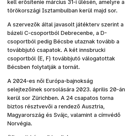
kell erősítenie március 31-i ülésén, amelyre a
törökországi Isztambulban kerül majd sor.
A szervezők által javasolt játékterv szerint a
bázeli C-csoportból Debrecenbe, a D-
csoportból pedig Bécsbe utaznak tovább a
továbbjutó csapatok. A két innsbrucki
csoportból (E, F) továbbjutó válogatottak
Bécsben folytatják a tornát.
A 2024-es női Európa-bajnokság
selejtezőinek sorsolására 2023. április 20-án
kerül sor Zürichben. A 24 csapatos torna
biztos résztvevői a rendező Ausztria,
Magyarország és Svájc, valamint a címvédő
Norvégia.