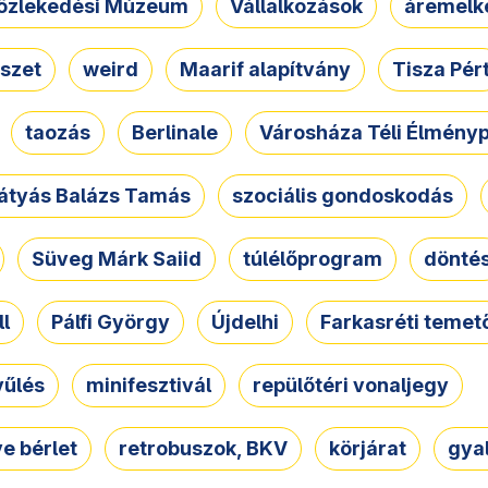
özlekedési Múzeum
Vállalkozások
áremelk
szet
weird
Maarif alapítvány
Tisza Pér
taozás
Berlinale
Városháza Téli Élmény
átyás Balázs Tamás
szociális gondoskodás
Süveg Márk Saiid
túlélőprogram
dönté
ll
Pálfi György
Újdelhi
Farkasréti temet
yűlés
minifesztivál
repülőtéri vonaljegy
e bérlet
retrobuszok, BKV
körjárat
gya