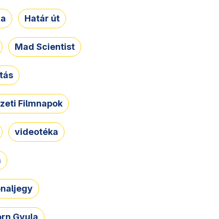
ja
Határ út
Mad Scientist
tás
zeti Filmnapok
videotéka
a
naljegy
rn Gyula