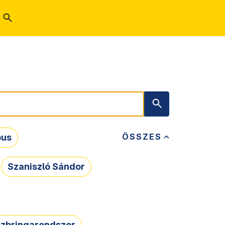
ÖSSZES
bus
Szaniszló Sándor
zbringarendszer