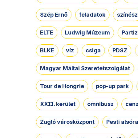
Szép Ernő
feladatok
színész
ELTE
Ludwig Múzeum
Parti
BLKE
víz
csiga
PDSZ
Magyar Máltai Szeretetszolgálat
Tour de Hongrie
pop-up park
XXII. kerület
omnibusz
cen
Zugló városközpont
Pesti alsór