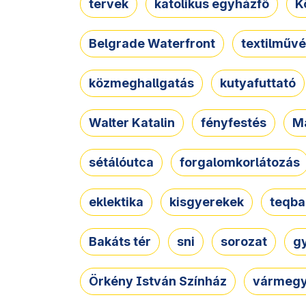
tervek
katolikus egyházfő
K
Belgrade Waterfront
textilművé
közmeghallgatás
kutyafuttató
Walter Katalin
fényfestés
M
sétálóutca
forgalomkorlátozás
eklektika
kisgyerekek
teqba
Bakáts tér
sni
sorozat
g
Örkény István Színház
vármegy