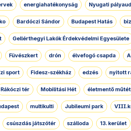
ervek
energiahatékonyság
Nyugati pályau
ko
Bardóczi Sándor
Budapest Hatás
bi
t
Gellérthegyi Lakók Érdekvédelmi Egyesülete
Füvészkert
drón
élvefogó csapda
A
ízi sport
Fidesz-székház
edzés
nyitott 
Rákóczi tér
Mobilitási Hét
életmentő műtét
udapest
multikulti
Jubileumi park
VIII.k
csúszdás játszótér
szálloda
13. kerület