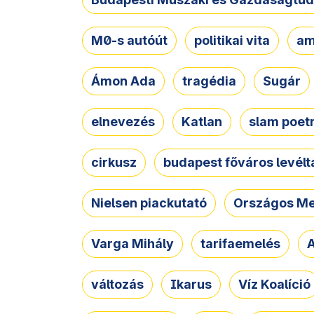
M0-s autóút
politikai vita
am
Ámon Ada
tragédia
Sugár
elnevezés
Katlan
slam poet
cirkusz
budapest főváros levélt
Nielsen piackutató
Országos Me
Varga Mihály
tarifaemelés
A
változás
Ikarus
Víz Koalíció