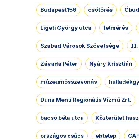
Budapest150
csőtörés
Óbud
Ligeti György utca
felmérés
Szabad Városok Szövetsége
II
Závada Péter
Nyáry Krisztián
múzeumösszevonás
hulladékgy
Duna Menti Regionális Vízmű Zrt.
bacsó béla utca
Közterület hasz
országos csúcs
ebtelep
CAF