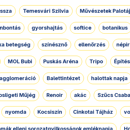
ssza
Temesvári Szilvia
Művészetek Palotá
nbontás
gyorshajtás
softice
botanikus
tka betegség
színésznő
ellenőrzés
népir
MOL Bubi
Puskás Aréna
Tripo
Építés
agglomeráció
Balettintézet
halottak napja
osligeti Műjég
Renoir
akác
Szűcs Csab
nyomda
Kocsiszín
Cinkotai Tájház
vo
omák elleni sorozatgyilkosságok emléknapja
Ho