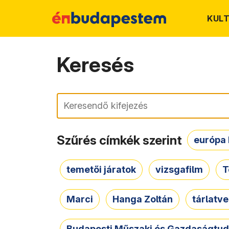
KUL
Keresés
Keresés
Szűrés címkék szerint
európa 
temetői járatok
vizsgafilm
T
Marci
Hanga Zoltán
tárlatv
Budapesti Műszaki és Gazdaságtu