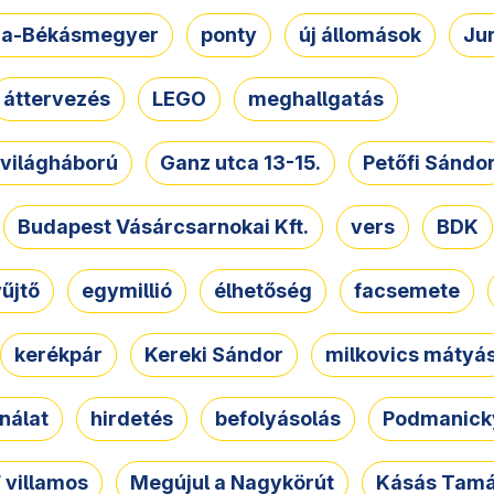
a-Békásmegyer
ponty
új állomások
Ju
áttervezés
LEGO
meghallgatás
. világháború
Ganz utca 13-15.
Petőfi Sándo
Budapest Vásárcsarnokai Kft.
vers
BDK
űjtő
egymillió
élhetőség
facsemete
kerékpár
Kereki Sándor
milkovics mátyá
nálat
hirdetés
befolyásolás
Podmanicky
 villamos
Megújul a Nagykörút
Kásás Tam