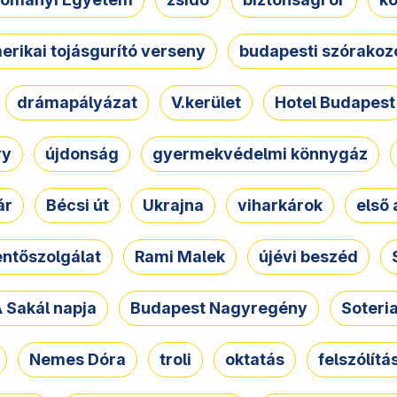
erikai tojásgurító verseny
budapesti szórakoz
drámapályázat
V.kerület
Hotel Budapest
ry
újdonság
gyermekvédelmi könnygáz
ár
Bécsi út
Ukrajna
viharkárok
első 
ntőszolgálat
Rami Malek
újévi beszéd
 Sakál napja
Budapest Nagyregény
Soteri
Nemes Dóra
troli
oktatás
felszólítá