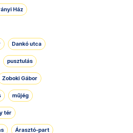
rányi Ház
r
Dankó utca
pusztulás
Zoboki Gábor
s
műjég
 tér
ás
Árasztó-part