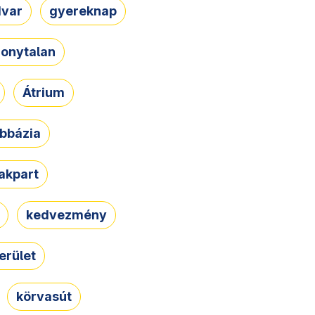
dvar
gyereknap
zonytalan
Átrium
bbázia
rakpart
kedvezmény
erület
körvasút