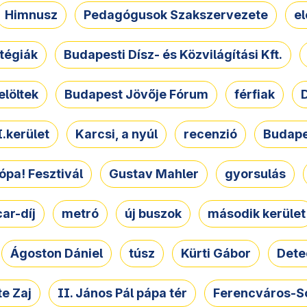
Himnusz
Pedagógusok Szakszervezete
e
atégiák
Budapesti Dísz- és Közvilágítási Kft.
elöltek
Budapest Jövője Fórum
férfiak
D
.kerület
Karcsi, a nyúl
recenzió
Budape
ópa! Fesztivál
Gustav Mahler
gyorsulás
ar-díj
metró
új buszok
második kerület
Ágoston Dániel
túsz
Kürti Gábor
Dete
e Zaj
II. János Pál pápa tér
Ferencváros-S