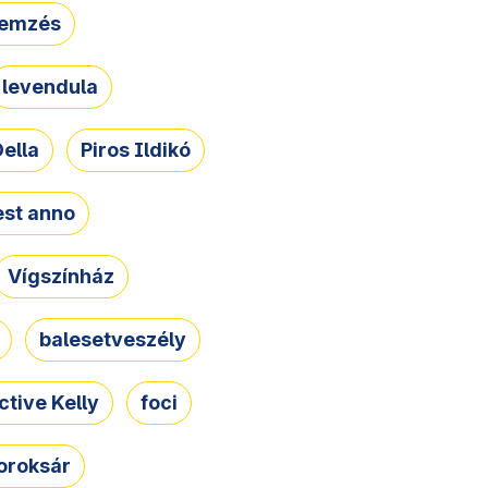
lemzés
levendula
ella
Piros Ildikó
st anno
Vígszínház
balesetveszély
ctive Kelly
foci
oroksár