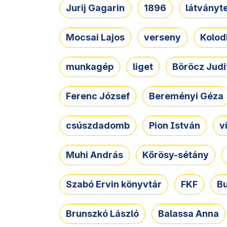
Jurij Gagarin
1896
látványt
Mocsai Lajos
verseny
Kolod
munkagép
liget
Böröcz Judi
Ferenc József
Bereményi Géza
csúszdadomb
Pion István
v
Muhi András
Kőrösy-sétány
Szabó Ervin könyvtár
FKF
B
Brunszkó László
Balassa Anna