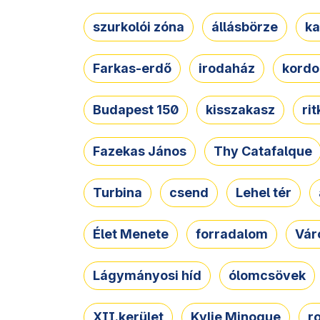
szurkolói zóna
állásbörze
ka
Farkas-erdő
irodaház
kordo
Budapest 150
kisszakasz
ri
Fazekas János
Thy Catafalque
Turbina
csend
Lehel tér
Élet Menete
forradalom
Vár
Lágymányosi híd
ólomcsövek
XII.kerület
Kylie Minogue
r