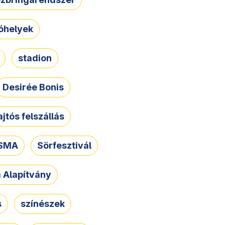
óhelyek
stadion
Desirée Bonis
ajtós felszállás
SMA
Sörfesztivál
a Alapítvány
s
színészek