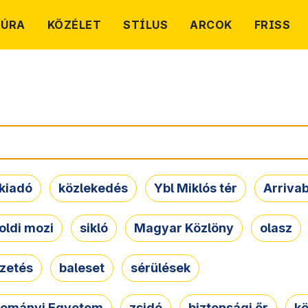
TÚRA
KÖZÉLET
STÍLUS
ARCOK
FRISS
kiadó
közlekedés
Ybl Miklós tér
Arriva
oldi mozi
sikló
Magyar Közlöny
olasz
ezetés
baleset
sérülések
dományi Egyetem
zsidó
biztonsági őr
kö