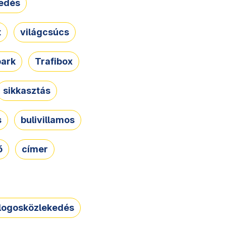
edés
t
világcsúcs
park
Trafibox
sikkasztás
s
bulivillamos
ő
címer
logosközlekedés