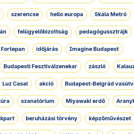
szerencse
hello europa
Skála Metró
zán
felügyelőbizottság
pedagógussztrájk
Fortepan
időjárás
Imagine Budapest
Budapesti Fesztiválzenekar
zászló
Kalau
Luz Casal
akció
Budapest-Belgrád vasútv
zúra
szanatórium
Miyawaki erdő
Arany
akpart
beruházási törvény
képzőművészet