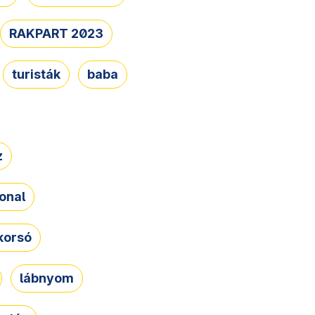
RAKPART 2023
turisták
baba
z
onal
korsó
lábnyom