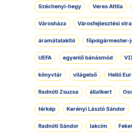
Széchenyi-hegy
Veres Attila
Városháza
Városfejlesztési str
áramátalakító
főpolgármester-j
UEFA
egyenlő bánásmód
VII
könyvtár
világelső
Helló Eur
Radnóti Zsuzsa
állatkert
Osc
térkép
Kerényi László Sándor
Radnóti Sándor
lakcím
Feket