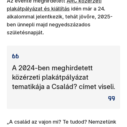
Az évente meghirdetett
ARC közérzeti
plakátpályázat és kiállítás
idén már a 24.
alkalommal jelentkezik, tehát jövőre, 2025-
ben ünnepli majd negyedszázados
születésnapját.
A 2024-ben meghirdetett
közérzeti plakátpályázat
tematikája a Család? címet viseli.
„A család az vajon mi? Te tudod? Nemzetünk