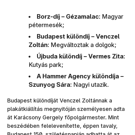
Borz-díj – Gézamalac:
Magyar
pétermesék;
Budapest különdíj – Venczel
Zoltán:
Megváltoztak a dolgok;
Újbuda különdíj – Vermes Zita:
Kutyás park;
A Hammer Agency különdíja –
Szunyog Sára:
Nagyi utazik.
Budapest különdíját Venczel Zoltánnak a
plakátkiállítás megnyitóján személyesen adta
át Karácsony Gergely főpolgármester. Mint
beszédében felelevenítette, éppen tavaly,
Budapest 150. születésnapján adhatta át az