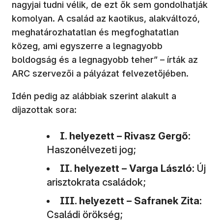
nagyjai tudni vélik, de ezt ők sem gondolhatják
komolyan. A család az kaotikus, alakváltozó,
meghatározhatatlan és megfoghatatlan
közeg, ami egyszerre a legnagyobb
boldogság és a legnagyobb teher” – írták az
ARC szervezői a pályázat felvezetőjében.
Idén pedig az alábbiak szerint alakult a
díjazottak sora:
I. helyezett – Rivasz Gergő:
Haszonélvezeti jog;
II. helyezett – Varga László:
Új
arisztokrata családok;
III. helyezett – Safranek Zita:
Családi örökség;