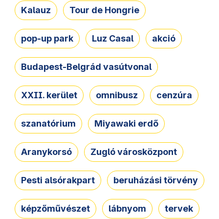
Kalauz
Tour de Hongrie
pop-up park
Luz Casal
akció
Budapest-Belgrád vasútvonal
XXII. kerület
omnibusz
cenzúra
szanatórium
Miyawaki erdő
Aranykorsó
Zugló városközpont
Pesti alsórakpart
beruházási törvény
képzőművészet
lábnyom
tervek