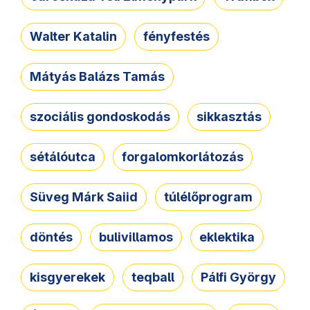
Walter Katalin
fényfestés
Mátyás Balázs Tamás
szociális gondoskodás
sikkasztás
sétálóutca
forgalomkorlátozás
Süveg Márk Saiid
túlélőprogram
döntés
bulivillamos
eklektika
kisgyerekek
teqball
Pálfi György