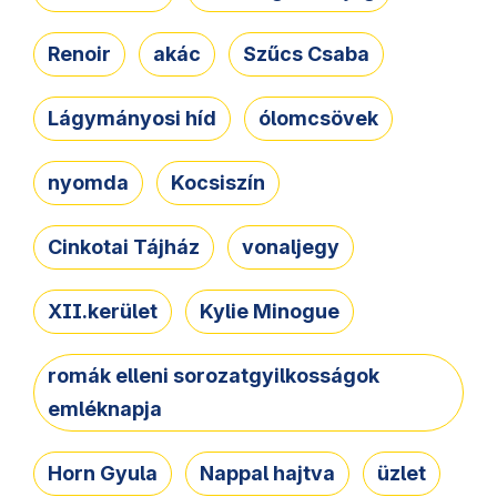
Renoir
akác
Szűcs Csaba
Lágymányosi híd
ólomcsövek
nyomda
Kocsiszín
Cinkotai Tájház
vonaljegy
XII.kerület
Kylie Minogue
romák elleni sorozatgyilkosságok
emléknapja
Horn Gyula
Nappal hajtva
üzlet