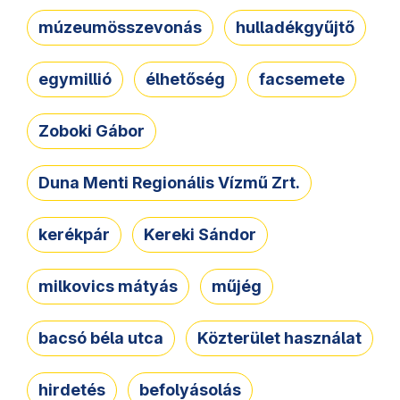
múzeumösszevonás
hulladékgyűjtő
egymillió
élhetőség
facsemete
Zoboki Gábor
Duna Menti Regionális Vízmű Zrt.
kerékpár
Kereki Sándor
milkovics mátyás
műjég
bacsó béla utca
Közterület használat
hirdetés
befolyásolás