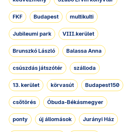
FKF
Budapest
multikulti
Jubileumi park
VIII.kerület
Brunszkó László
Balassa Anna
csúszdás játszótér
szálloda
13. kerület
körvasút
Budapest150
csőtörés
Óbuda-Békásmegyer
ponty
új állomások
Jurányi Ház