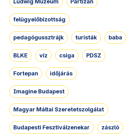
Ludwig Múzeum
Partizán
felügyelőbizottság
pedagógussztrájk
turisták
baba
BLKE
víz
csiga
PDSZ
Fortepan
időjárás
Imagine Budapest
Magyar Máltai Szeretetszolgálat
Budapesti Fesztiválzenekar
zászló