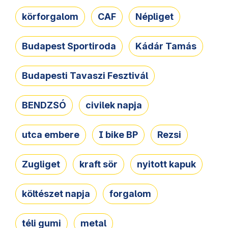
körforgalom
CAF
Népliget
Budapest Sportiroda
Kádár Tamás
Budapesti Tavaszi Fesztivál
BENDZSÓ
civilek napja
utca embere
I bike BP
Rezsi
Zugliget
kraft sör
nyitott kapuk
költészet napja
forgalom
téli gumi
metal