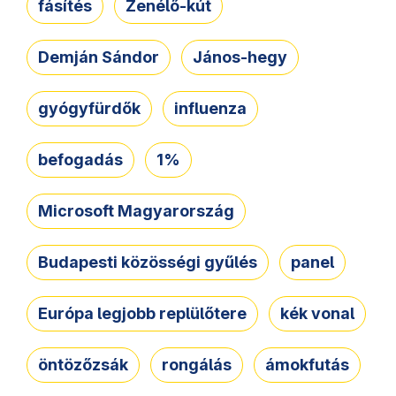
fásítés
Zenélő-kút
Demján Sándor
János-hegy
gyógyfürdők
influenza
befogadás
1%
Microsoft Magyarország
Budapesti közösségi gyűlés
panel
Európa legjobb replülőtere
kék vonal
öntözőzsák
rongálás
ámokfutás