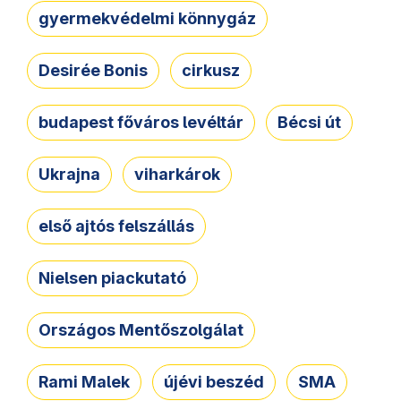
gyermekvédelmi könnygáz
Desirée Bonis
cirkusz
budapest főváros levéltár
Bécsi út
Ukrajna
viharkárok
első ajtós felszállás
Nielsen piackutató
Országos Mentőszolgálat
Rami Malek
újévi beszéd
SMA