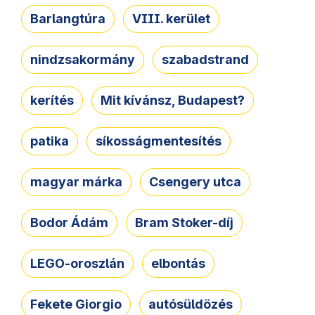
Barlangtúra
VIII. kerület
nindzsakormány
szabadstrand
kerítés
Mit kívánsz, Budapest?
patika
síkosságmentesítés
magyar márka
Csengery utca
Bodor Ádám
Bram Stoker-díj
LEGO-oroszlán
elbontás
Fekete Giorgio
autósüldözés