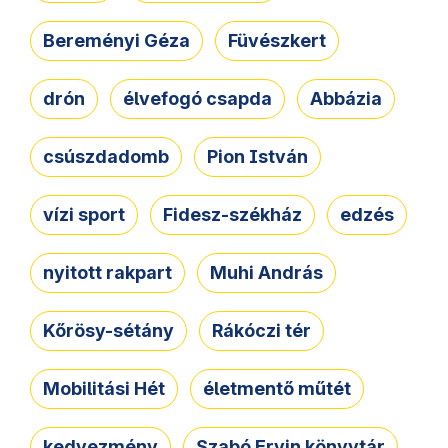
Bereményi Géza
Füvészkert
drón
élvefogó csapda
Abbázia
csúszdadomb
Pion István
vízi sport
Fidesz-székház
edzés
nyitott rakpart
Muhi András
Kőrösy-sétány
Rákóczi tér
Mobilitási Hét
életmentő műtét
kedvezmény
Szabó Ervin könyvtár