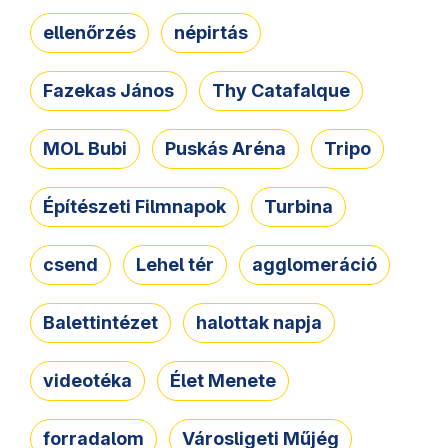
ellenőrzés
népirtás
Fazekas János
Thy Catafalque
MOL Bubi
Puskás Aréna
Tripo
Építészeti Filmnapok
Turbina
csend
Lehel tér
agglomeráció
Balettintézet
halottak napja
videotéka
Élet Menete
forradalom
Városligeti Műjég