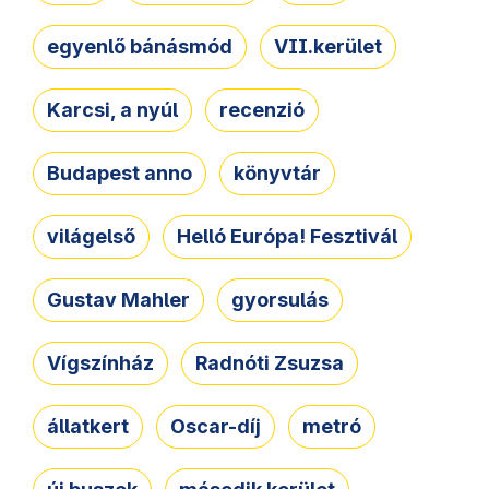
egyenlő bánásmód
VII.kerület
Karcsi, a nyúl
recenzió
Budapest anno
könyvtár
világelső
Helló Európa! Fesztivál
Gustav Mahler
gyorsulás
Vígszínház
Radnóti Zsuzsa
állatkert
Oscar-díj
metró