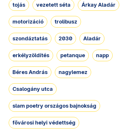
tojás
vezetett séta
Árkay Aladár
motorizáció
trolibusz
szondáztatás
2030
Aladár
erkélyzöldítés
petanque
napp
Béres András
nagylemez
Csalogány utca
slam poetry országos bajnokság
fővárosi helyi védettség