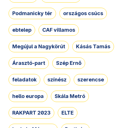
Podmanicky tér
országos csúcs
ebtelep
CAF villamos
Megújul a Nagykörút
Kásás Tamás
Árasztó-part
Szép Ernő
feladatok
színész
szerencse
hello europa
Skála Metró
RAKPART 2023
ELTE