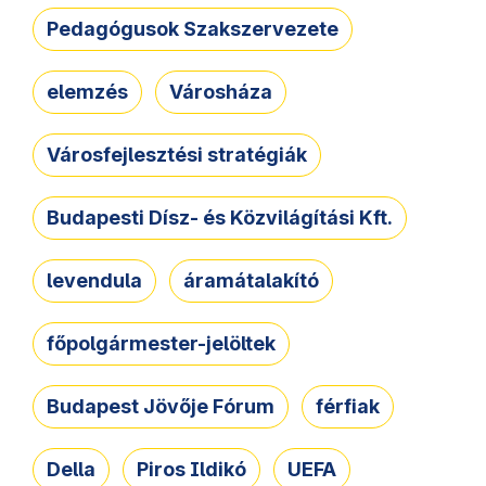
Pedagógusok Szakszervezete
elemzés
Városháza
Városfejlesztési stratégiák
Budapesti Dísz- és Közvilágítási Kft.
levendula
áramátalakító
főpolgármester-jelöltek
Budapest Jövője Fórum
férfiak
Della
Piros Ildikó
UEFA