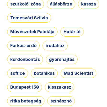
szurkolói zóna
állásbörze
kassza
Temesvári Szilvia
Művészetek Palotája
Határ út
Farkas-erdő
irodaház
kordonbontás
gyorshajtás
softice
botanikus
Mad Scientist
Budapest 150
kisszakasz
ritka betegség
színésznő