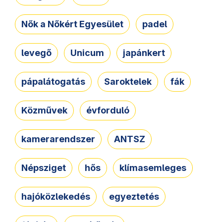
Nők a Nőkért Egyesület
padel
levegő
Unicum
japánkert
pápalátogatás
Saroktelek
fák
Közművek
évforduló
kamerarendszer
ANTSZ
Népsziget
hős
klímasemleges
hajóközlekedés
egyeztetés