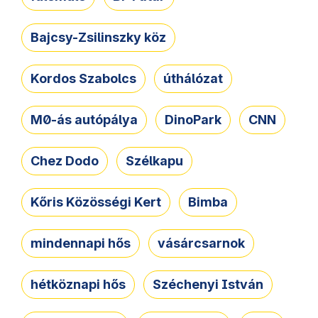
Bajcsy-Zsilinszky köz
Kordos Szabolcs
úthálózat
M0-ás autópálya
DinoPark
CNN
Chez Dodo
Szélkapu
Kőris Közösségi Kert
Bimba
mindennapi hős
vásárcsarnok
hétköznapi hős
Széchenyi István