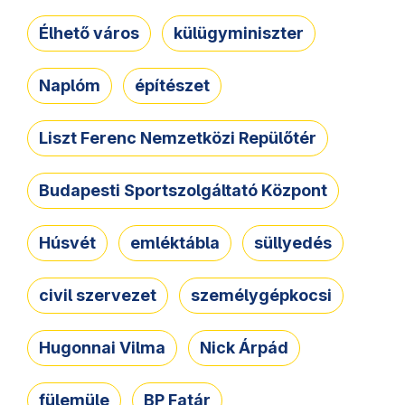
Élhető város
külügyminiszter
Naplóm
építészet
Liszt Ferenc Nemzetközi Repülőtér
Budapesti Sportszolgáltató Központ
Húsvét
emléktábla
süllyedés
civil szervezet
személygépkocsi
Hugonnai Vilma
Nick Árpád
fülemüle
BP Fatár