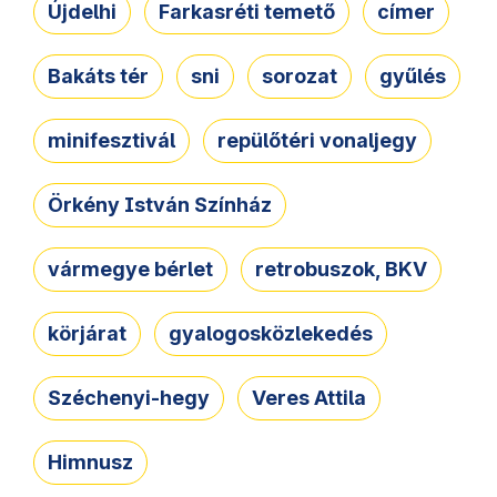
Újdelhi
Farkasréti temető
címer
Bakáts tér
sni
sorozat
gyűlés
minifesztivál
repülőtéri vonaljegy
Örkény István Színház
vármegye bérlet
retrobuszok, BKV
körjárat
gyalogosközlekedés
Széchenyi-hegy
Veres Attila
Himnusz