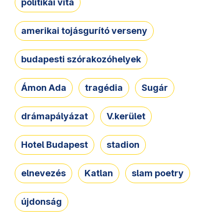
politikai vita
amerikai tojásgurító verseny
budapesti szórakozóhelyek
Ámon Ada
tragédia
Sugár
drámapályázat
V.kerület
Hotel Budapest
stadion
elnevezés
Katlan
slam poetry
újdonság