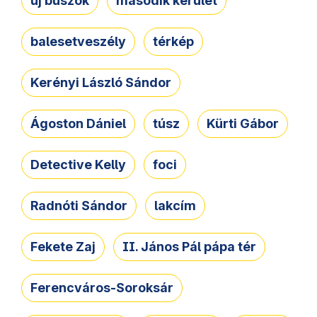
új buszok
második kerület
balesetveszély
térkép
Kerényi László Sándor
Ágoston Dániel
túsz
Kürti Gábor
Detective Kelly
foci
Radnóti Sándor
lakcím
Fekete Zaj
II. János Pál pápa tér
Ferencváros-Soroksár