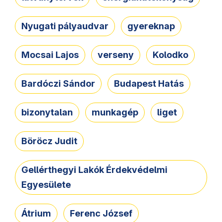
Nyugati pályaudvar
gyereknap
Mocsai Lajos
verseny
Kolodko
Bardóczi Sándor
Budapest Hatás
bizonytalan
munkagép
liget
Böröcz Judit
Gellérthegyi Lakók Érdekvédelmi
Egyesülete
Átrium
Ferenc József