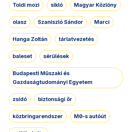
Toldi mozi
sikló
Magyar Közlöny
olasz
Szaniszló Sándor
Marci
Hanga Zoltán
tárlatvezetés
baleset
sérülések
Budapesti Műszaki és
Gazdaságtudományi Egyetem
zsidó
biztonsági őr
közbringarendszer
M0-s autóút