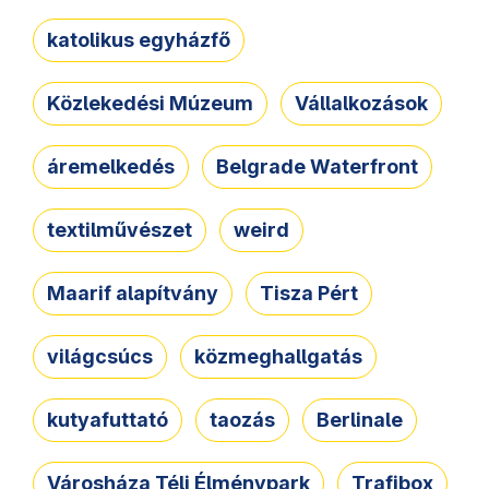
katolikus egyházfő
Közlekedési Múzeum
Vállalkozások
áremelkedés
Belgrade Waterfront
textilművészet
weird
Maarif alapítvány
Tisza Pért
világcsúcs
közmeghallgatás
kutyafuttató
taozás
Berlinale
Városháza Téli Élménypark
Trafibox