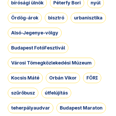
bírósági ülnök
Péterfy Bori
nyúl
Ördög-árok
bisztró
urbanisztika
Alsó-Jegenye-völgy
Budapest FotóFesztivál
Városi Tömegközlekedési Múzeum
Kocsis Máté
Orbán Vikor
FÖRI
szűrőbusz
útfelújítás
teherpályaudvar
Budapest Maraton