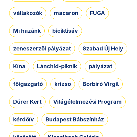
vállakozók
macaron
FUGA
Mi hazánk
biciklisáv
zeneszerzői pályázat
Szabad Új Hely
Kína
Lánchíd-piknik
pályázat
főigazgató
krizso
Borbíró Virgil
Dürer Kert
Világélelmezési Program
kérdőív
Budapest Bábszínház