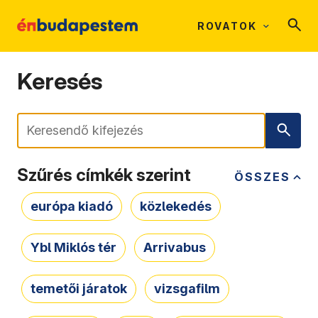
ROVATOK
Keresés
Keresés
Szűrés címkék szerint
ÖSSZES
európa kiadó
közlekedés
Ybl Miklós tér
Arrivabus
temetői járatok
vizsgafilm