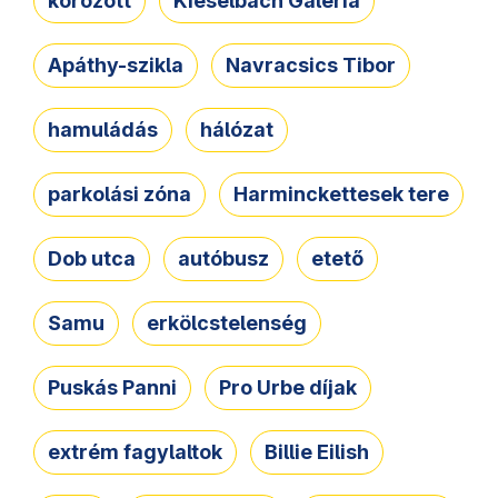
körözött
Kieselbach Galéria
Apáthy-szikla
Navracsics Tibor
hamuládás
hálózat
parkolási zóna
Harminckettesek tere
Dob utca
autóbusz
etető
Samu
erkölcstelenség
Puskás Panni
Pro Urbe díjak
extrém fagylaltok
Billie Eilish