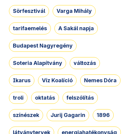
Sörfesztivál
Varga Mihály
tarifaemelés
A Sakál napja
Budapest Nagyregény
Soteria Alapítvány
változás
Ikarus
Víz Koalíció
Nemes Dóra
troli
oktatás
felszólítás
színészek
Jurij Gagarin
1896
látványtervek
energiahatékonyság