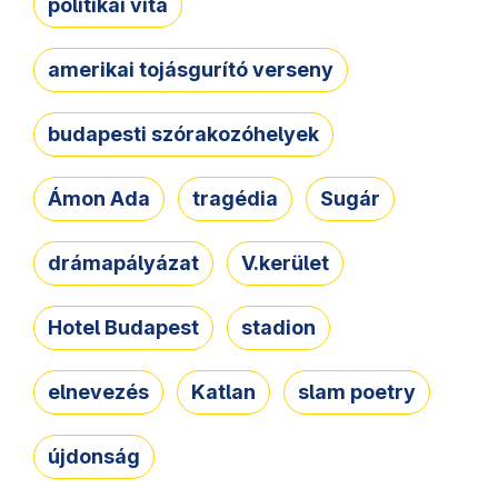
politikai vita
amerikai tojásgurító verseny
budapesti szórakozóhelyek
Ámon Ada
tragédia
Sugár
drámapályázat
V.kerület
Hotel Budapest
stadion
elnevezés
Katlan
slam poetry
újdonság