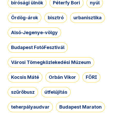
bírósági ülnök
Péterfy Bori
nyúl
Ördög-árok
bisztró
urbanisztika
Alsó-Jegenye-völgy
Budapest FotóFesztivál
Városi Tömegközlekedési Múzeum
Kocsis Máté
Orbán Vikor
FÖRI
szűrőbusz
útfelújítás
teherpályaudvar
Budapest Maraton