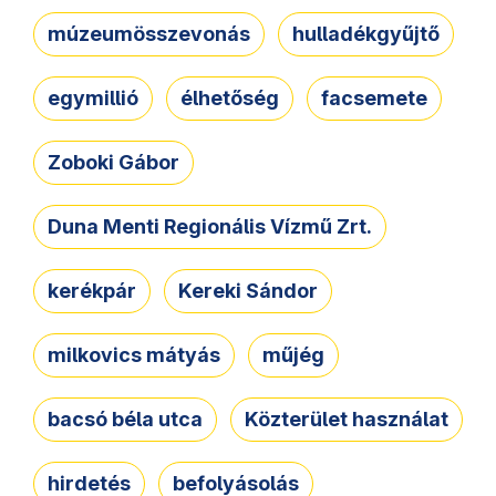
múzeumösszevonás
hulladékgyűjtő
egymillió
élhetőség
facsemete
Zoboki Gábor
Duna Menti Regionális Vízmű Zrt.
kerékpár
Kereki Sándor
milkovics mátyás
műjég
bacsó béla utca
Közterület használat
hirdetés
befolyásolás