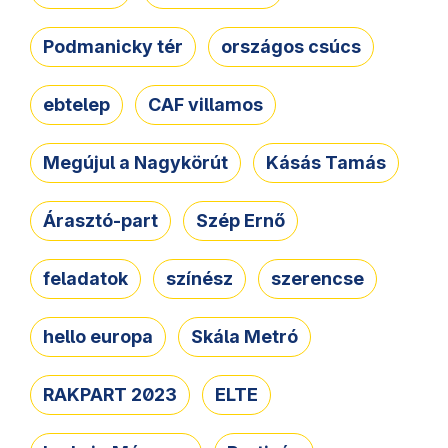
Podmanicky tér
országos csúcs
ebtelep
CAF villamos
Megújul a Nagykörút
Kásás Tamás
Árasztó-part
Szép Ernő
feladatok
színész
szerencse
hello europa
Skála Metró
RAKPART 2023
ELTE