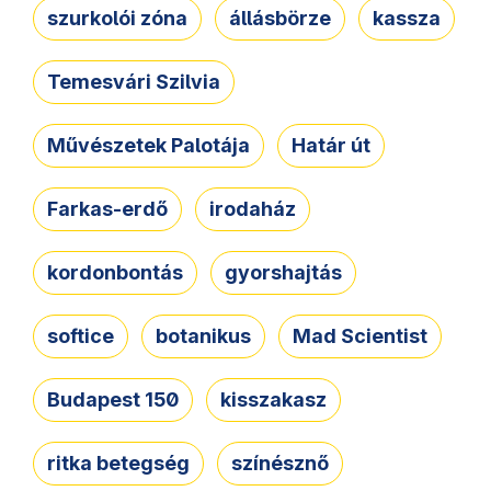
szurkolói zóna
állásbörze
kassza
Temesvári Szilvia
Művészetek Palotája
Határ út
Farkas-erdő
irodaház
kordonbontás
gyorshajtás
softice
botanikus
Mad Scientist
Budapest 150
kisszakasz
ritka betegség
színésznő