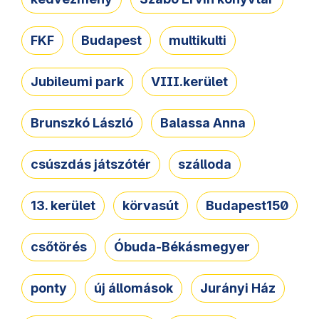
FKF
Budapest
multikulti
Jubileumi park
VIII.kerület
Brunszkó László
Balassa Anna
csúszdás játszótér
szálloda
13. kerület
körvasút
Budapest150
csőtörés
Óbuda-Békásmegyer
ponty
új állomások
Jurányi Ház