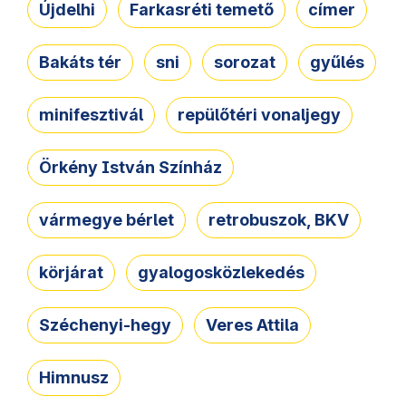
Újdelhi
Farkasréti temető
címer
Bakáts tér
sni
sorozat
gyűlés
minifesztivál
repülőtéri vonaljegy
Örkény István Színház
vármegye bérlet
retrobuszok, BKV
körjárat
gyalogosközlekedés
Széchenyi-hegy
Veres Attila
Himnusz