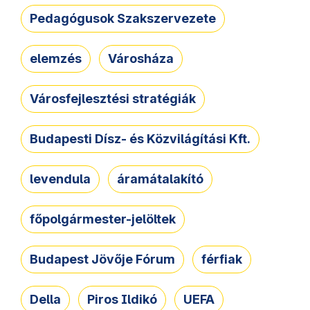
Pedagógusok Szakszervezete
elemzés
Városháza
Városfejlesztési stratégiák
Budapesti Dísz- és Közvilágítási Kft.
levendula
áramátalakító
főpolgármester-jelöltek
Budapest Jövője Fórum
férfiak
Della
Piros Ildikó
UEFA