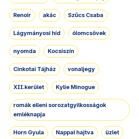
Renoir
akác
Szűcs Csaba
Lágymányosi híd
ólomcsövek
nyomda
Kocsiszín
Cinkotai Tájház
vonaljegy
XII.kerület
Kylie Minogue
romák elleni sorozatgyilkosságok
emléknapja
Horn Gyula
Nappal hajtva
üzlet