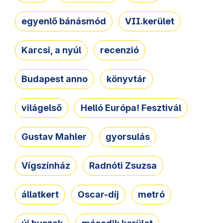
egyenlő bánásmód
VII.kerület
Karcsi, a nyúl
recenzió
Budapest anno
könyvtár
világelső
Helló Európa! Fesztivál
Gustav Mahler
gyorsulás
Vígszínház
Radnóti Zsuzsa
állatkert
Oscar-díj
metró