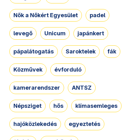
Nők a Nőkért Egyesület
padel
levegő
Unicum
japánkert
pápalátogatás
Saroktelek
fák
Közművek
évforduló
kamerarendszer
ANTSZ
Népsziget
hős
klímasemleges
hajóközlekedés
egyeztetés