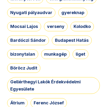
Nyugati pályaudvar
gyereknap
Mocsai Lajos
verseny
Kolodko
Bardóczi Sándor
Budapest Hatás
bizonytalan
munkagép
liget
Böröcz Judit
Gellérthegyi Lakók Érdekvédelmi
Egyesülete
Átrium
Ferenc József