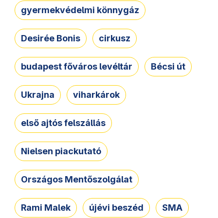
gyermekvédelmi könnygáz
Desirée Bonis
cirkusz
budapest főváros levéltár
Bécsi út
Ukrajna
viharkárok
első ajtós felszállás
Nielsen piackutató
Országos Mentőszolgálat
Rami Malek
újévi beszéd
SMA