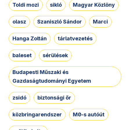
Toldi mozi
sikló
Magyar Közlöny
olasz
Szaniszló Sándor
Marci
Hanga Zoltán
tárlatvezetés
baleset
sérülések
Budapesti Műszaki és
Gazdaságtudományi Egyetem
zsidó
biztonsági őr
közbringarendszer
M0-s autóút