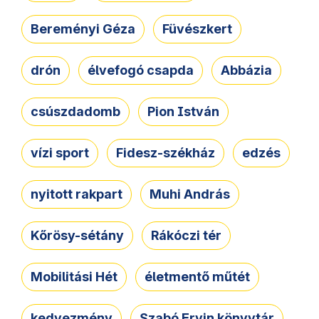
Bereményi Géza
Füvészkert
drón
élvefogó csapda
Abbázia
csúszdadomb
Pion István
vízi sport
Fidesz-székház
edzés
nyitott rakpart
Muhi András
Kőrösy-sétány
Rákóczi tér
Mobilitási Hét
életmentő műtét
kedvezmény
Szabó Ervin könyvtár