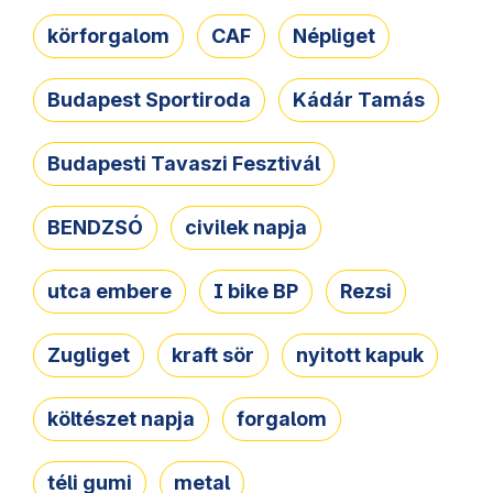
körforgalom
CAF
Népliget
Budapest Sportiroda
Kádár Tamás
Budapesti Tavaszi Fesztivál
BENDZSÓ
civilek napja
utca embere
I bike BP
Rezsi
Zugliget
kraft sör
nyitott kapuk
költészet napja
forgalom
téli gumi
metal