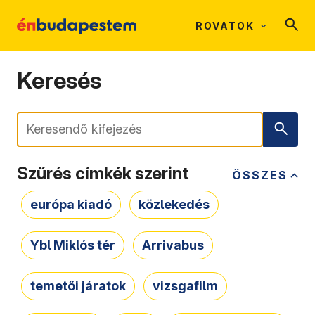
ROVATOK
Keresés
Keresés
Szűrés címkék szerint
ÖSSZES
európa kiadó
közlekedés
Ybl Miklós tér
Arrivabus
temetői járatok
vizsgafilm