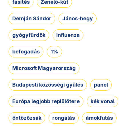
fásítés
Zenélő-kút
Demján Sándor
János-hegy
gyógyfürdők
influenza
befogadás
1%
Microsoft Magyarország
Budapesti közösségi gyűlés
panel
Európa legjobb replülőtere
kék vonal
öntözőzsák
rongálás
ámokfutás