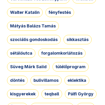
Walter Katalin
fényfestés
Mátyás Balázs Tamás
szociális gondoskodás
sikkasztás
sétálóutca
forgalomkorlátozás
Süveg Márk Saiid
túlélőprogram
döntés
bulivillamos
eklektika
kisgyerekek
teqball
Pálfi György