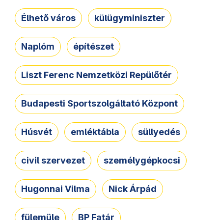
Élhető város
külügyminiszter
Naplóm
építészet
Liszt Ferenc Nemzetközi Repülőtér
Budapesti Sportszolgáltató Központ
Húsvét
emléktábla
süllyedés
civil szervezet
személygépkocsi
Hugonnai Vilma
Nick Árpád
fülemüle
BP Fatár