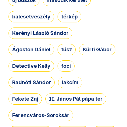
új buszok
második kerület
balesetveszély
térkép
Kerényi László Sándor
Ágoston Dániel
túsz
Kürti Gábor
Detective Kelly
foci
Radnóti Sándor
lakcím
Fekete Zaj
II. János Pál pápa tér
Ferencváros-Soroksár