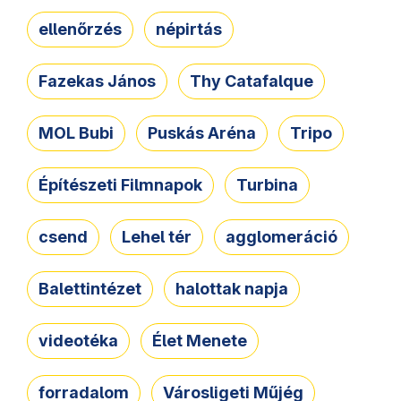
ellenőrzés
népirtás
Fazekas János
Thy Catafalque
MOL Bubi
Puskás Aréna
Tripo
Építészeti Filmnapok
Turbina
csend
Lehel tér
agglomeráció
Balettintézet
halottak napja
videotéka
Élet Menete
forradalom
Városligeti Műjég