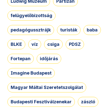
Ludwig Múzeum
Partizán
felügyelőbizottság
pedagógussztrájk
turisták
baba
BLKE
víz
csiga
PDSZ
Fortepan
időjárás
Imagine Budapest
Magyar Máltai Szeretetszolgálat
Budapesti Fesztiválzenekar
zászló