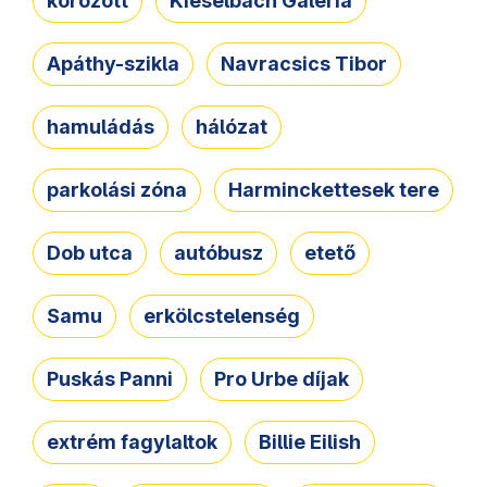
körözött
Kieselbach Galéria
Apáthy-szikla
Navracsics Tibor
hamuládás
hálózat
parkolási zóna
Harminckettesek tere
Dob utca
autóbusz
etető
Samu
erkölcstelenség
Puskás Panni
Pro Urbe díjak
extrém fagylaltok
Billie Eilish