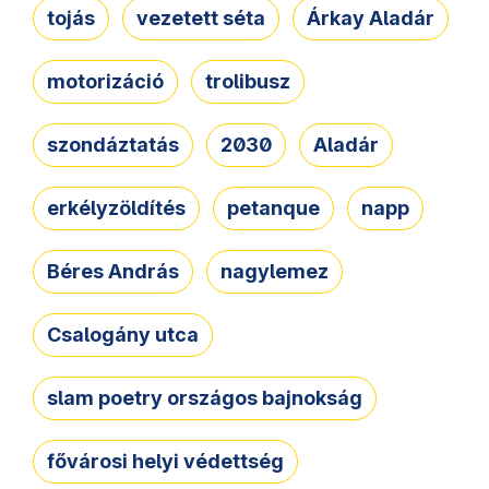
tojás
vezetett séta
Árkay Aladár
motorizáció
trolibusz
szondáztatás
2030
Aladár
erkélyzöldítés
petanque
napp
Béres András
nagylemez
Csalogány utca
slam poetry országos bajnokság
fővárosi helyi védettség