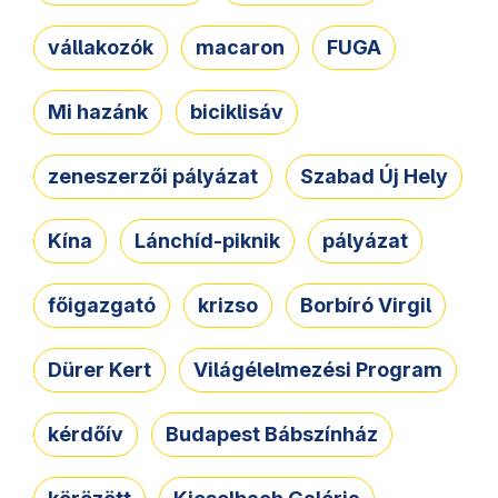
vállakozók
macaron
FUGA
Mi hazánk
biciklisáv
zeneszerzői pályázat
Szabad Új Hely
Kína
Lánchíd-piknik
pályázat
főigazgató
krizso
Borbíró Virgil
Dürer Kert
Világélelmezési Program
kérdőív
Budapest Bábszínház