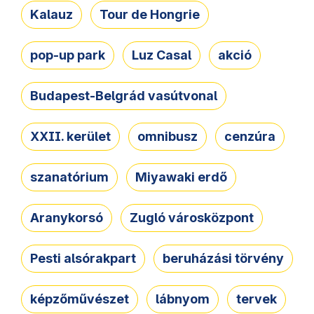
Kalauz
Tour de Hongrie
pop-up park
Luz Casal
akció
Budapest-Belgrád vasútvonal
XXII. kerület
omnibusz
cenzúra
szanatórium
Miyawaki erdő
Aranykorsó
Zugló városközpont
Pesti alsórakpart
beruházási törvény
képzőművészet
lábnyom
tervek