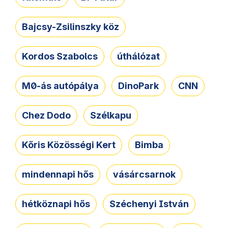
Bajcsy-Zsilinszky köz
Kordos Szabolcs
úthálózat
M0-ás autópálya
DinoPark
CNN
Chez Dodo
Szélkapu
Kőris Közösségi Kert
Bimba
mindennapi hős
vásárcsarnok
hétköznapi hős
Széchenyi István