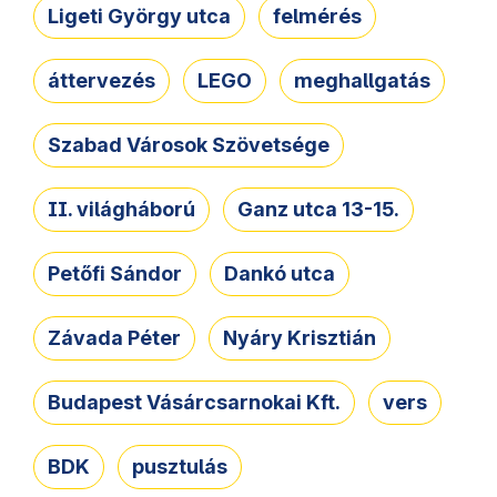
Ligeti György utca
felmérés
áttervezés
LEGO
meghallgatás
Szabad Városok Szövetsége
II. világháború
Ganz utca 13-15.
Petőfi Sándor
Dankó utca
Závada Péter
Nyáry Krisztián
Budapest Vásárcsarnokai Kft.
vers
BDK
pusztulás