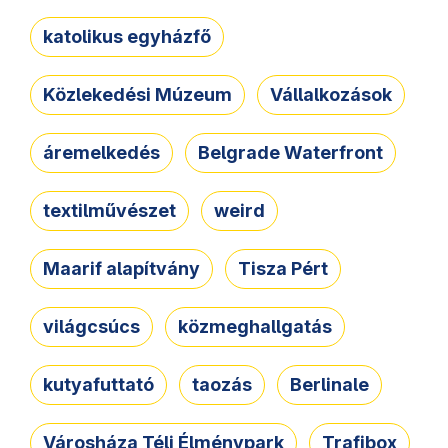
katolikus egyházfő
Közlekedési Múzeum
Vállalkozások
áremelkedés
Belgrade Waterfront
textilművészet
weird
Maarif alapítvány
Tisza Pért
világcsúcs
közmeghallgatás
kutyafuttató
taozás
Berlinale
Városháza Téli Élménypark
Trafibox