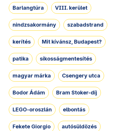
Barlangtúra
VIII. kerület
nindzsakormány
szabadstrand
kerítés
Mit kívánsz, Budapest?
patika
síkosságmentesítés
magyar márka
Csengery utca
Bodor Ádám
Bram Stoker-díj
LEGO-oroszlán
elbontás
Fekete Giorgio
autósüldözés