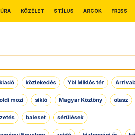
TÚRA
KÖZÉLET
STÍLUS
ARCOK
FRISS
kiadó
közlekedés
Ybl Miklós tér
Arriva
oldi mozi
sikló
Magyar Közlöny
olasz
ezetés
baleset
sérülések
dományi Egyetem
zsidó
biztonsági őr
kö