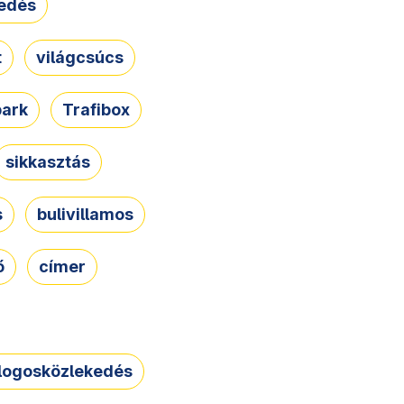
edés
t
világcsúcs
park
Trafibox
sikkasztás
s
bulivillamos
ő
címer
logosközlekedés