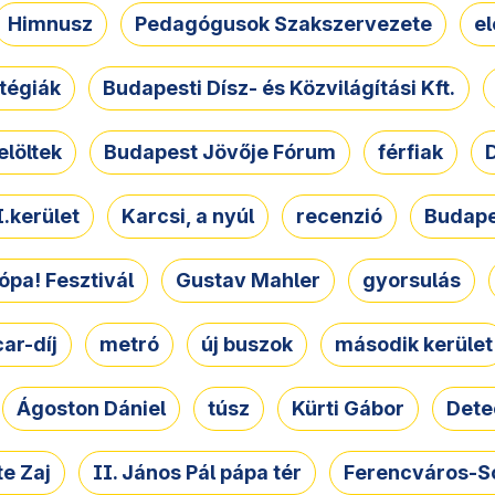
Himnusz
Pedagógusok Szakszervezete
e
atégiák
Budapesti Dísz- és Közvilágítási Kft.
elöltek
Budapest Jövője Fórum
férfiak
D
.kerület
Karcsi, a nyúl
recenzió
Budape
ópa! Fesztivál
Gustav Mahler
gyorsulás
ar-díj
metró
új buszok
második kerület
Ágoston Dániel
túsz
Kürti Gábor
Dete
e Zaj
II. János Pál pápa tér
Ferencváros-S