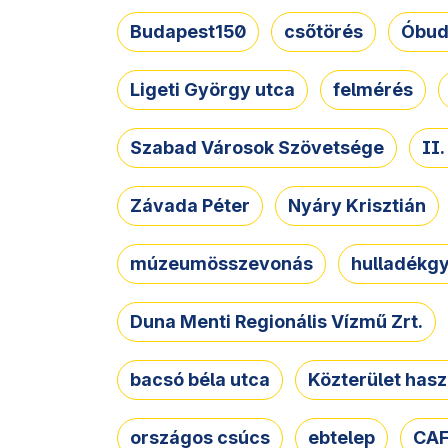
Budapest150
csőtörés
Óbud
Ligeti György utca
felmérés
Szabad Városok Szövetsége
II
Závada Péter
Nyáry Krisztián
múzeumösszevonás
hulladékgy
Duna Menti Regionális Vízmű Zrt.
bacsó béla utca
Közterület hasz
országos csúcs
ebtelep
CAF