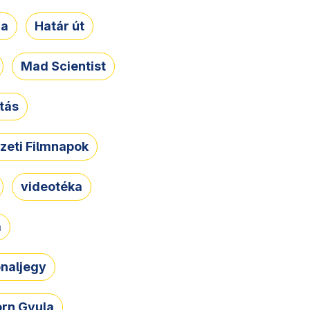
ja
Határ út
Mad Scientist
tás
zeti Filmnapok
videotéka
a
naljegy
rn Gyula