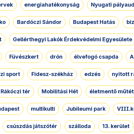
ervek
energiahatékonyság
Nyugati pályau
ko
Bardóczi Sándor
Budapest Hatás
bi
t
Gellérthegyi Lakók Érdekvédelmi Egyesülete
Füvészkert
drón
élvefogó csapda
A
ízi sport
Fidesz-székház
edzés
nyitott 
Rákóczi tér
Mobilitási Hét
életmentő műtét
udapest
multikulti
Jubileumi park
VIII.k
csúszdás játszótér
szálloda
13. kerület