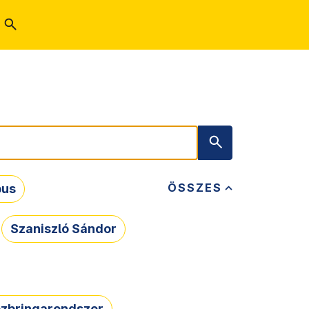
ÖSSZES
bus
Szaniszló Sándor
zbringarendszer