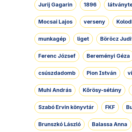
Jurij Gagarin
1896
látványt
Mocsai Lajos
verseny
Kolod
munkagép
liget
Böröcz Judi
Ferenc József
Bereményi Géza
csúszdadomb
Pion István
v
Muhi András
Kőrösy-sétány
Szabó Ervin könyvtár
FKF
B
Brunszkó László
Balassa Anna