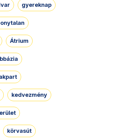
dvar
gyereknap
zonytalan
Átrium
bbázia
rakpart
kedvezmény
erület
körvasút