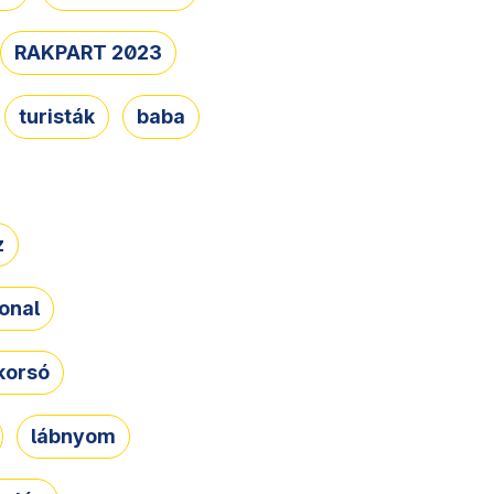
RAKPART 2023
turisták
baba
z
onal
korsó
lábnyom