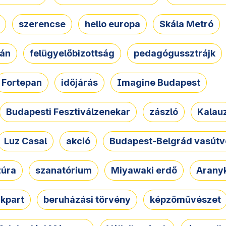
szerencse
hello europa
Skála Metró
zán
felügyelőbizottság
pedagógussztrájk
Fortepan
időjárás
Imagine Budapest
Budapesti Fesztiválzenekar
zászló
Kalau
Luz Casal
akció
Budapest-Belgrád vasútv
zúra
szanatórium
Miyawaki erdő
Arany
akpart
beruházási törvény
képzőművészet