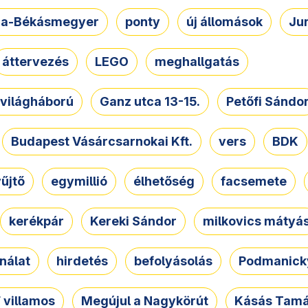
a-Békásmegyer
ponty
új állomások
Ju
áttervezés
LEGO
meghallgatás
. világháború
Ganz utca 13-15.
Petőfi Sándo
Budapest Vásárcsarnokai Kft.
vers
BDK
űjtő
egymillió
élhetőség
facsemete
kerékpár
Kereki Sándor
milkovics mátyá
nálat
hirdetés
befolyásolás
Podmanicky
 villamos
Megújul a Nagykörút
Kásás Tam