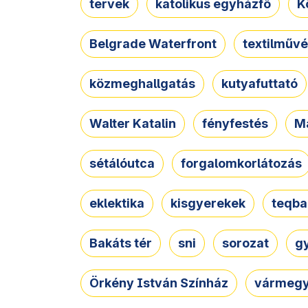
tervek
katolikus egyházfő
K
Belgrade Waterfront
textilművé
közmeghallgatás
kutyafuttató
Walter Katalin
fényfestés
M
sétálóutca
forgalomkorlátozás
eklektika
kisgyerekek
teqba
Bakáts tér
sni
sorozat
g
Örkény István Színház
vármegy