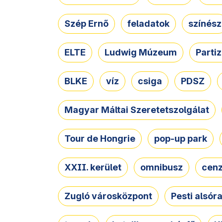
Szép Ernő
feladatok
színész
ELTE
Ludwig Múzeum
Parti
BLKE
víz
csiga
PDSZ
Magyar Máltai Szeretetszolgálat
Tour de Hongrie
pop-up park
XXII. kerület
omnibusz
cen
Zugló városközpont
Pesti alsór