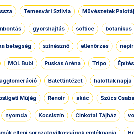
ssza
Temesvári Szilvia
Művészetek Palotá
nbontás
gyorshajtás
softice
botanikus
tka betegség
színésznő
ellenőrzés
népir
MOL Bubi
Puskás Aréna
Tripo
Építés
agglomeráció
Balettintézet
halottak napja
osligeti Műjég
Renoir
akác
Szűcs Csab
nyomda
Kocsiszín
Cinkotai Tájház
vo
omák elleni sorozatgyilkosságok emléknapja
Ho