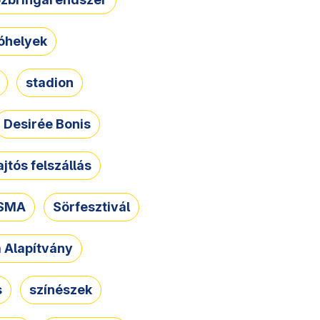
óhelyek
stadion
Desirée Bonis
ajtós felszállás
SMA
Sörfesztivál
a Alapítvány
s
színészek