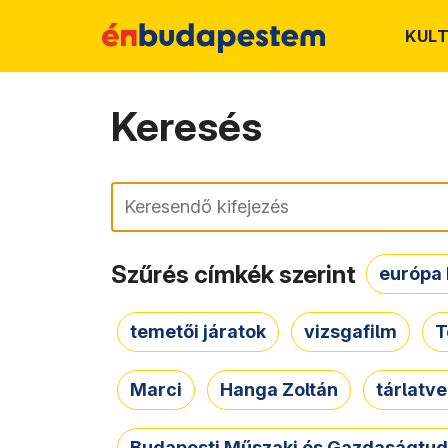
KUL
Keresés
Keresés
Szűrés címkék szerint
európa 
temetői járatok
vizsgafilm
T
Marci
Hanga Zoltán
tárlatv
Budapesti Műszaki és Gazdaságtu