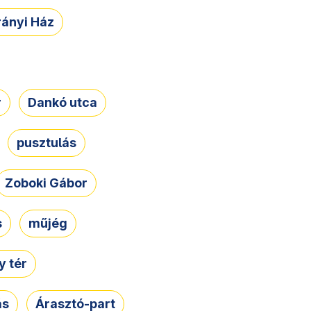
rányi Ház
r
Dankó utca
pusztulás
Zoboki Gábor
s
műjég
 tér
ás
Árasztó-part