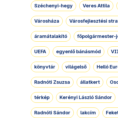
Széchenyi-hegy
Veres Attila
Városháza
Városfejlesztési str
áramátalakító
főpolgármester-j
UEFA
egyenlő bánásmód
VII
könyvtár
világelső
Helló Eur
Radnóti Zsuzsa
állatkert
Osc
térkép
Kerényi László Sándor
Radnóti Sándor
lakcím
Feket