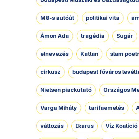
M0-s autóút
politikai vita
am
Ámon Ada
tragédia
Sugár
elnevezés
Katlan
slam poet
cirkusz
budapest főváros levélt
Nielsen piackutató
Országos Me
Varga Mihály
tarifaemelés
A
változás
Ikarus
Víz Koalíció