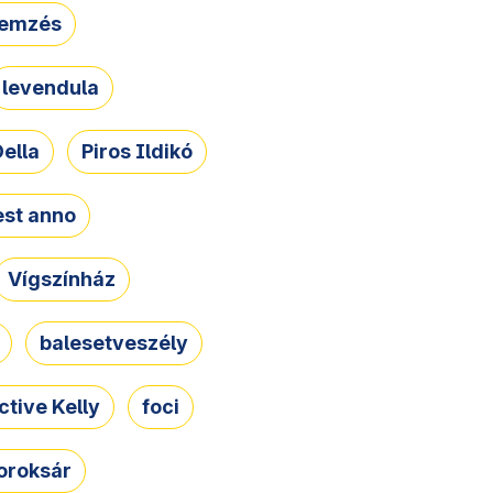
lemzés
levendula
ella
Piros Ildikó
st anno
Vígszínház
balesetveszély
ctive Kelly
foci
oroksár