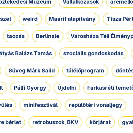
özlekedési Múzeum
Vállalkozások
áremelk
szet
weird
Maarif alapítvány
Tisza Pér
taozás
Berlinale
Városháza Téli Élmény
átyás Balázs Tamás
szociális gondoskodás
Süveg Márk Saiid
túlélőprogram
dönté
ll
Pálfi György
Újdelhi
Farkasréti temet
yűlés
minifesztivál
repülőtéri vonaljegy
e bérlet
retrobuszok, BKV
körjárat
gya