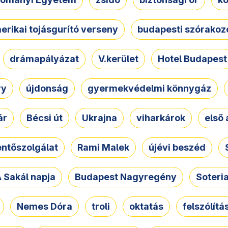
erikai tojásgurító verseny
budapesti szórakoz
drámapályázat
V.kerület
Hotel Budapest
ry
újdonság
gyermekvédelmi könnygáz
ár
Bécsi út
Ukrajna
viharkárok
első 
ntőszolgálat
Rami Malek
újévi beszéd
 Sakál napja
Budapest Nagyregény
Soteri
Nemes Dóra
troli
oktatás
felszólítá