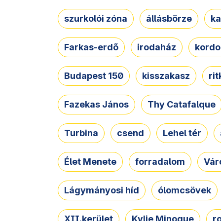
szurkolói zóna
állásbörze
ka
Farkas-erdő
irodaház
kordo
Budapest 150
kisszakasz
ri
Fazekas János
Thy Catafalque
Turbina
csend
Lehel tér
Élet Menete
forradalom
Vár
Lágymányosi híd
ólomcsövek
XII.kerület
Kylie Minogue
r