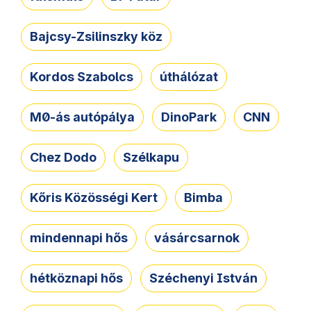
Bajcsy-Zsilinszky köz
Kordos Szabolcs
úthálózat
M0-ás autópálya
DinoPark
CNN
Chez Dodo
Szélkapu
Kőris Közösségi Kert
Bimba
mindennapi hős
vásárcsarnok
hétköznapi hős
Széchenyi István