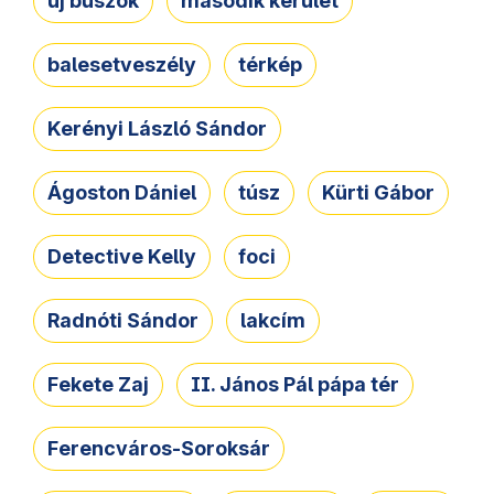
új buszok
második kerület
balesetveszély
térkép
Kerényi László Sándor
Ágoston Dániel
túsz
Kürti Gábor
Detective Kelly
foci
Radnóti Sándor
lakcím
Fekete Zaj
II. János Pál pápa tér
Ferencváros-Soroksár