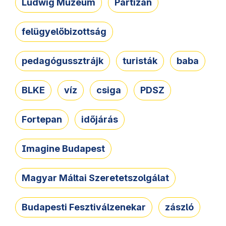
Ludwig Múzeum
Partizán
felügyelőbizottság
pedagógussztrájk
turisták
baba
BLKE
víz
csiga
PDSZ
Fortepan
időjárás
Imagine Budapest
Magyar Máltai Szeretetszolgálat
Budapesti Fesztiválzenekar
zászló