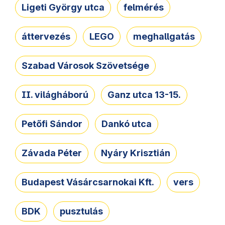
Ligeti György utca
felmérés
áttervezés
LEGO
meghallgatás
Szabad Városok Szövetsége
II. világháború
Ganz utca 13-15.
Petőfi Sándor
Dankó utca
Závada Péter
Nyáry Krisztián
Budapest Vásárcsarnokai Kft.
vers
BDK
pusztulás