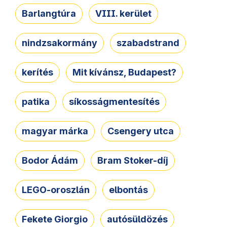
Barlangtúra
VIII. kerület
nindzsakormány
szabadstrand
kerítés
Mit kívánsz, Budapest?
patika
síkosságmentesítés
magyar márka
Csengery utca
Bodor Ádám
Bram Stoker-díj
LEGO-oroszlán
elbontás
Fekete Giorgio
autósüldözés