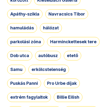
körözött
Kieselbach Galéria
Apáthy-szikla
Navracsics Tibor
hamuládás
hálózat
parkolási zóna
Harminckettesek tere
Dob utca
autóbusz
etető
Samu
erkölcstelenség
Puskás Panni
Pro Urbe díjak
extrém fagylaltok
Billie Eilish