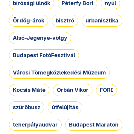
bírósági ülnök
Péterfy Bori
nyúl
Ördög-árok
bisztró
urbanisztika
Alsó-Jegenye-völgy
Budapest FotóFesztivál
Városi Tömegközlekedési Múzeum
Kocsis Máté
Orbán Vikor
FÖRI
szűrőbusz
útfelújítás
teherpályaudvar
Budapest Maraton