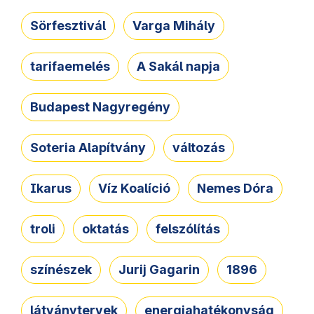
Sörfesztivál
Varga Mihály
tarifaemelés
A Sakál napja
Budapest Nagyregény
Soteria Alapítvány
változás
Ikarus
Víz Koalíció
Nemes Dóra
troli
oktatás
felszólítás
színészek
Jurij Gagarin
1896
látványtervek
energiahatékonyság