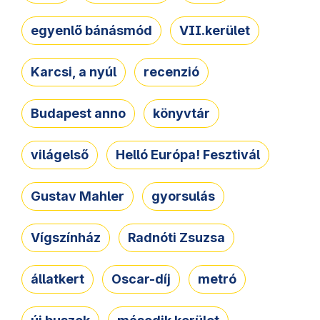
egyenlő bánásmód
VII.kerület
Karcsi, a nyúl
recenzió
Budapest anno
könyvtár
világelső
Helló Európa! Fesztivál
Gustav Mahler
gyorsulás
Vígszínház
Radnóti Zsuzsa
állatkert
Oscar-díj
metró