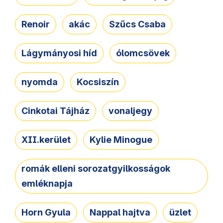
Renoir
akác
Szűcs Csaba
Lágymányosi híd
ólomcsövek
nyomda
Kocsiszín
Cinkotai Tájház
vonaljegy
XII.kerület
Kylie Minogue
romák elleni sorozatgyilkosságok
emléknapja
Horn Gyula
Nappal hajtva
üzlet