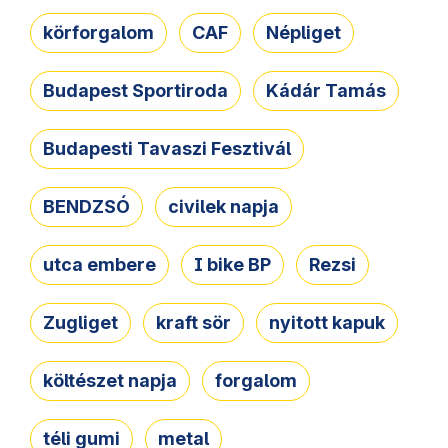
körforgalom
CAF
Népliget
Budapest Sportiroda
Kádár Tamás
Budapesti Tavaszi Fesztivál
BENDZSÓ
civilek napja
utca embere
I bike BP
Rezsi
Zugliget
kraft sör
nyitott kapuk
költészet napja
forgalom
téli gumi
metal