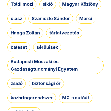
Toldi mozi
sikló
Magyar Közlöny
olasz
Szaniszló Sándor
Marci
Hanga Zoltán
tárlatvezetés
baleset
sérülések
Budapesti Műszaki és
Gazdaságtudományi Egyetem
zsidó
biztonsági őr
közbringarendszer
M0-s autóút