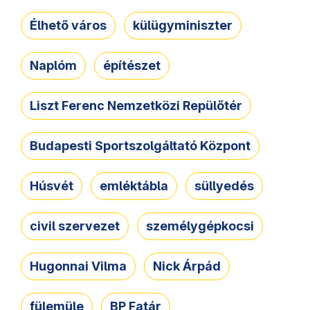
Élhető város
külügyminiszter
Naplóm
építészet
Liszt Ferenc Nemzetközi Repülőtér
Budapesti Sportszolgáltató Központ
Húsvét
emléktábla
süllyedés
civil szervezet
személygépkocsi
Hugonnai Vilma
Nick Árpád
fülemüle
BP Fatár