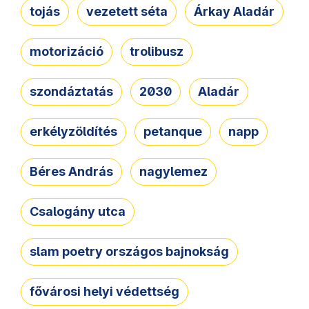
tojás
vezetett séta
Árkay Aladár
motorizáció
trolibusz
szondáztatás
2030
Aladár
erkélyzöldítés
petanque
napp
Béres András
nagylemez
Csalogány utca
slam poetry országos bajnokság
fővárosi helyi védettség