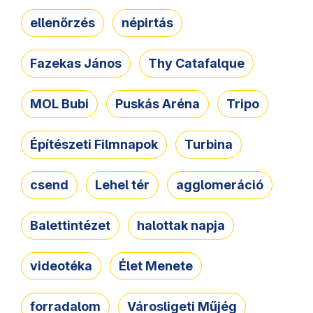
ellenőrzés
népirtás
Fazekas János
Thy Catafalque
MOL Bubi
Puskás Aréna
Tripo
Építészeti Filmnapok
Turbina
csend
Lehel tér
agglomeráció
Balettintézet
halottak napja
videotéka
Élet Menete
forradalom
Városligeti Műjég