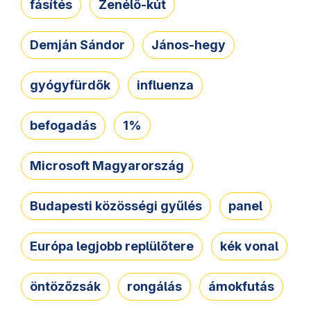
fásítés
Zenélő-kút
Demján Sándor
János-hegy
gyógyfürdők
influenza
befogadás
1%
Microsoft Magyarország
Budapesti közösségi gyűlés
panel
Európa legjobb replülőtere
kék vonal
öntözőzsák
rongálás
ámokfutás