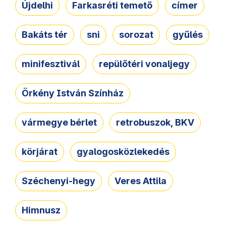
Újdelhi
Farkasréti temető
címer
Bakáts tér
sni
sorozat
gyűlés
minifesztivál
repülőtéri vonaljegy
Örkény István Színház
vármegye bérlet
retrobuszok, BKV
körjárat
gyalogosközlekedés
Széchenyi-hegy
Veres Attila
Himnusz