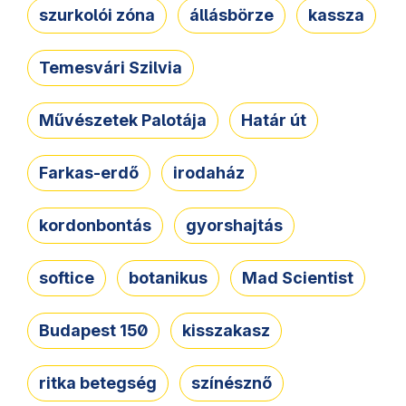
szurkolói zóna
állásbörze
kassza
Temesvári Szilvia
Művészetek Palotája
Határ út
Farkas-erdő
irodaház
kordonbontás
gyorshajtás
softice
botanikus
Mad Scientist
Budapest 150
kisszakasz
ritka betegség
színésznő