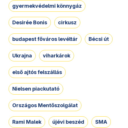
gyermekvédelmi könnygáz
Desirée Bonis
cirkusz
budapest főváros levéltár
Bécsi út
Ukrajna
viharkárok
első ajtós felszállás
Nielsen piackutató
Országos Mentőszolgálat
Rami Malek
újévi beszéd
SMA