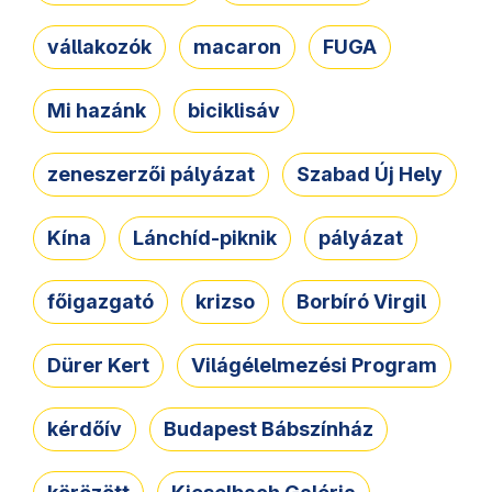
vállakozók
macaron
FUGA
Mi hazánk
biciklisáv
zeneszerzői pályázat
Szabad Új Hely
Kína
Lánchíd-piknik
pályázat
főigazgató
krizso
Borbíró Virgil
Dürer Kert
Világélelmezési Program
kérdőív
Budapest Bábszínház