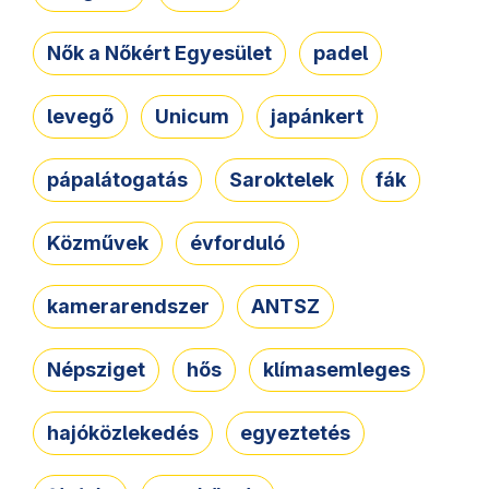
Nők a Nőkért Egyesület
padel
levegő
Unicum
japánkert
pápalátogatás
Saroktelek
fák
Közművek
évforduló
kamerarendszer
ANTSZ
Népsziget
hős
klímasemleges
hajóközlekedés
egyeztetés