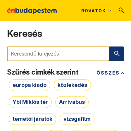
ROVATOK
Keresés
Keresés
Szűrés címkék szerint
ÖSSZES
európa kiadó
közlekedés
Ybl Miklós tér
Arrivabus
temetői járatok
vizsgafilm