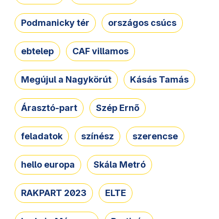
Podmanicky tér
országos csúcs
ebtelep
CAF villamos
Megújul a Nagykörút
Kásás Tamás
Árasztó-part
Szép Ernő
feladatok
színész
szerencse
hello europa
Skála Metró
RAKPART 2023
ELTE