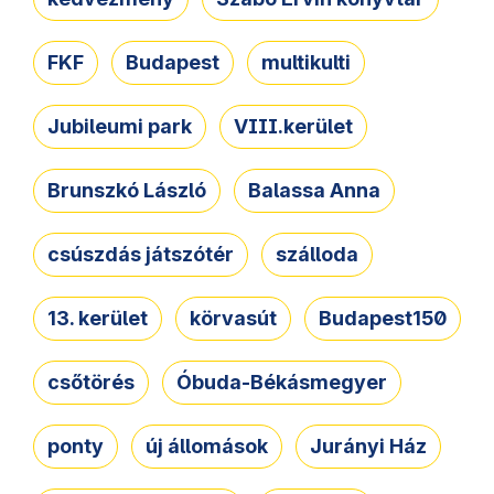
FKF
Budapest
multikulti
Jubileumi park
VIII.kerület
Brunszkó László
Balassa Anna
csúszdás játszótér
szálloda
13. kerület
körvasút
Budapest150
csőtörés
Óbuda-Békásmegyer
ponty
új állomások
Jurányi Ház