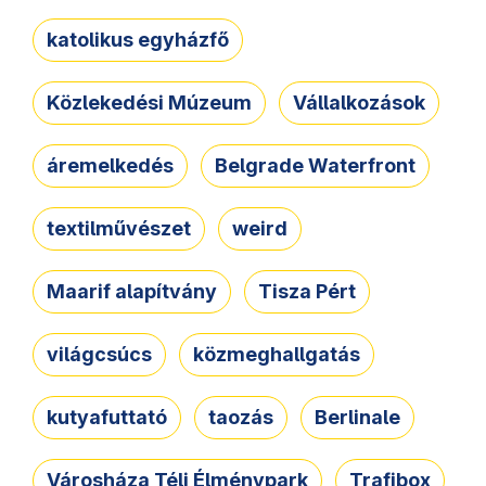
katolikus egyházfő
Közlekedési Múzeum
Vállalkozások
áremelkedés
Belgrade Waterfront
textilművészet
weird
Maarif alapítvány
Tisza Pért
világcsúcs
közmeghallgatás
kutyafuttató
taozás
Berlinale
Városháza Téli Élménypark
Trafibox