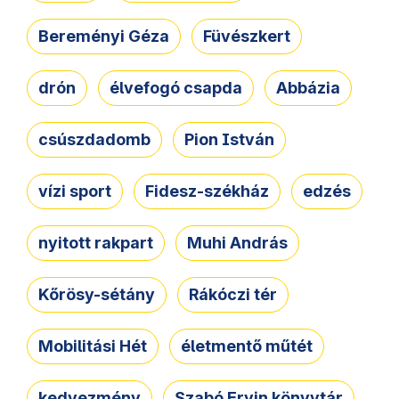
Bereményi Géza
Füvészkert
drón
élvefogó csapda
Abbázia
csúszdadomb
Pion István
vízi sport
Fidesz-székház
edzés
nyitott rakpart
Muhi András
Kőrösy-sétány
Rákóczi tér
Mobilitási Hét
életmentő műtét
kedvezmény
Szabó Ervin könyvtár