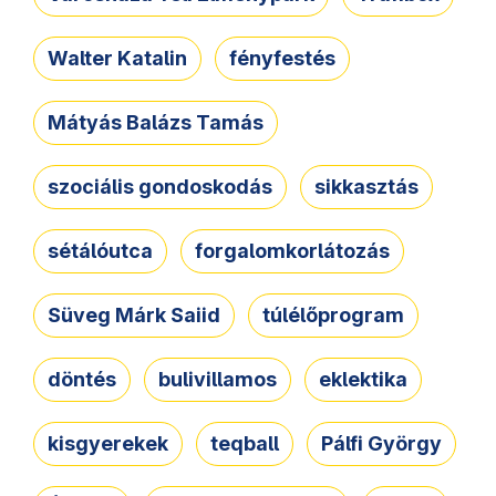
Walter Katalin
fényfestés
Mátyás Balázs Tamás
szociális gondoskodás
sikkasztás
sétálóutca
forgalomkorlátozás
Süveg Márk Saiid
túlélőprogram
döntés
bulivillamos
eklektika
kisgyerekek
teqball
Pálfi György