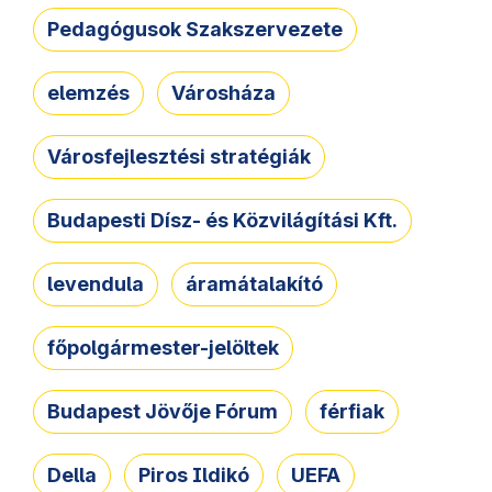
Pedagógusok Szakszervezete
elemzés
Városháza
Városfejlesztési stratégiák
Budapesti Dísz- és Közvilágítási Kft.
levendula
áramátalakító
főpolgármester-jelöltek
Budapest Jövője Fórum
férfiak
Della
Piros Ildikó
UEFA