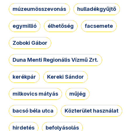
múzeumösszevonás
hulladékgyűjtő
egymillió
élhetőség
facsemete
Zoboki Gábor
Duna Menti Regionális Vízmű Zrt.
kerékpár
Kereki Sándor
milkovics mátyás
műjég
bacsó béla utca
Közterület használat
hirdetés
befolyásolás