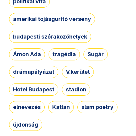
politikai vita
amerikai tojásgurító verseny
budapesti szórakozóhelyek
Ámon Ada
tragédia
Sugár
drámapályázat
V.kerület
Hotel Budapest
stadion
elnevezés
Katlan
slam poetry
újdonság