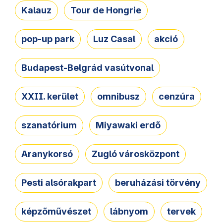
Kalauz
Tour de Hongrie
pop-up park
Luz Casal
akció
Budapest-Belgrád vasútvonal
XXII. kerület
omnibusz
cenzúra
szanatórium
Miyawaki erdő
Aranykorsó
Zugló városközpont
Pesti alsórakpart
beruházási törvény
képzőművészet
lábnyom
tervek