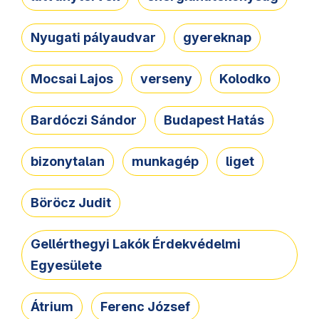
Nyugati pályaudvar
gyereknap
Mocsai Lajos
verseny
Kolodko
Bardóczi Sándor
Budapest Hatás
bizonytalan
munkagép
liget
Böröcz Judit
Gellérthegyi Lakók Érdekvédelmi
Egyesülete
Átrium
Ferenc József