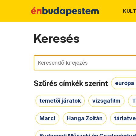
KUL
Keresés
Keresés
Szűrés címkék szerint
európa 
temetői járatok
vizsgafilm
T
Marci
Hanga Zoltán
tárlatv
Budapesti Műszaki és Gazdaságtu