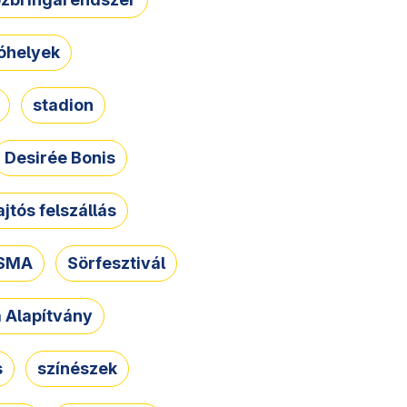
óhelyek
stadion
Desirée Bonis
ajtós felszállás
SMA
Sörfesztivál
a Alapítvány
s
színészek