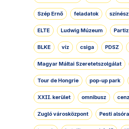
Szép Ernő
feladatok
színész
ELTE
Ludwig Múzeum
Parti
BLKE
víz
csiga
PDSZ
Magyar Máltai Szeretetszolgálat
Tour de Hongrie
pop-up park
XXII. kerület
omnibusz
cen
Zugló városközpont
Pesti alsór