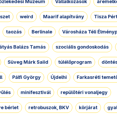
özlekedési Múzeum
Vállalkozások
áremelk
szet
weird
Maarif alapítvány
Tisza Pér
taozás
Berlinale
Városháza Téli Élmény
átyás Balázs Tamás
szociális gondoskodás
Süveg Márk Saiid
túlélőprogram
dönté
ll
Pálfi György
Újdelhi
Farkasréti temet
yűlés
minifesztivál
repülőtéri vonaljegy
e bérlet
retrobuszok, BKV
körjárat
gya