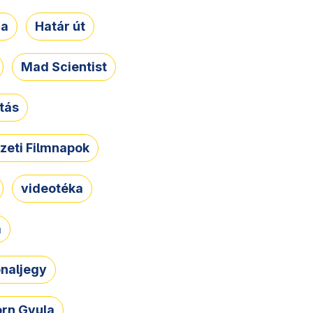
ja
Határ út
Mad Scientist
tás
zeti Filmnapok
videotéka
a
naljegy
rn Gyula