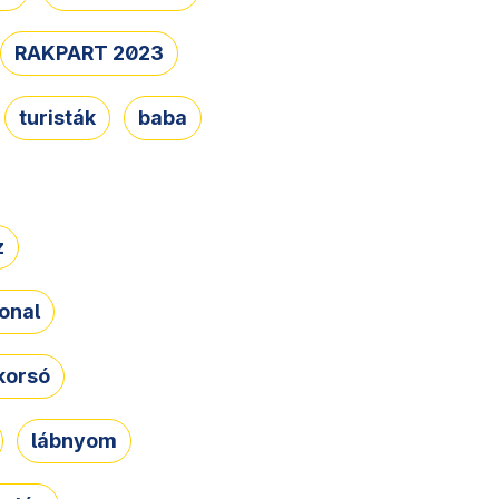
RAKPART 2023
turisták
baba
z
onal
korsó
lábnyom