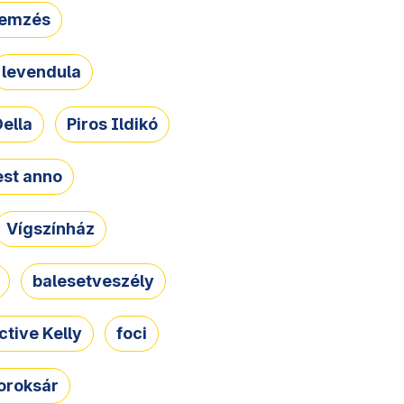
lemzés
levendula
ella
Piros Ildikó
st anno
Vígszínház
balesetveszély
ctive Kelly
foci
oroksár