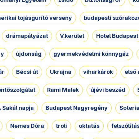
erikai tojásgurító verseny
budapesti szórakoz
drámapályázat
V.kerület
Hotel Budapest
ry
újdonság
gyermekvédelmi könnygáz
ár
Bécsi út
Ukrajna
viharkárok
első 
ntőszolgálat
Rami Malek
újévi beszéd
 Sakál napja
Budapest Nagyregény
Soteri
Nemes Dóra
troli
oktatás
felszólítá