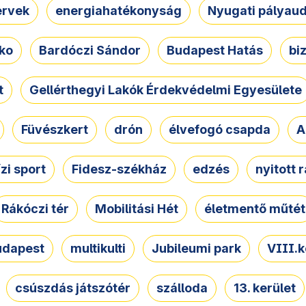
ervek
energiahatékonyság
Nyugati pályau
ko
Bardóczi Sándor
Budapest Hatás
bi
t
Gellérthegyi Lakók Érdekvédelmi Egyesülete
Füvészkert
drón
élvefogó csapda
A
ízi sport
Fidesz-székház
edzés
nyitott 
Rákóczi tér
Mobilitási Hét
életmentő műtét
udapest
multikulti
Jubileumi park
VIII.k
csúszdás játszótér
szálloda
13. kerület