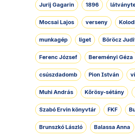
Jurij Gagarin
1896
látványt
Mocsai Lajos
verseny
Kolod
munkagép
liget
Böröcz Judi
Ferenc József
Bereményi Géza
csúszdadomb
Pion István
v
Muhi András
Kőrösy-sétány
Szabó Ervin könyvtár
FKF
B
Brunszkó László
Balassa Anna