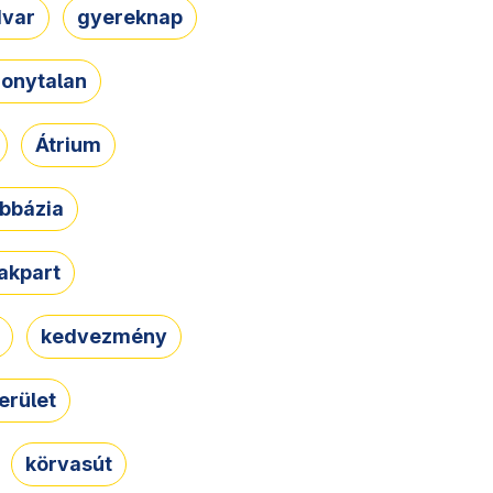
dvar
gyereknap
zonytalan
Átrium
bbázia
rakpart
kedvezmény
erület
körvasút