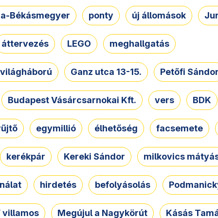
a-Békásmegyer
ponty
új állomások
Ju
áttervezés
LEGO
meghallgatás
. világháború
Ganz utca 13-15.
Petőfi Sándo
Budapest Vásárcsarnokai Kft.
vers
BDK
űjtő
egymillió
élhetőség
facsemete
kerékpár
Kereki Sándor
milkovics mátyá
nálat
hirdetés
befolyásolás
Podmanicky
 villamos
Megújul a Nagykörút
Kásás Tam