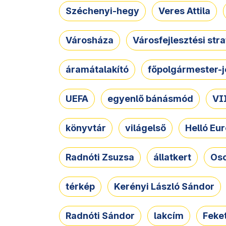
Széchenyi-hegy
Veres Attila
Városháza
Városfejlesztési str
áramátalakító
főpolgármester-j
UEFA
egyenlő bánásmód
VII
könyvtár
világelső
Helló Eur
Radnóti Zsuzsa
állatkert
Osc
térkép
Kerényi László Sándor
Radnóti Sándor
lakcím
Feket