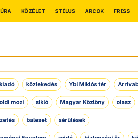
TÚRA
KÖZÉLET
STÍLUS
ARCOK
FRISS
kiadó
közlekedés
Ybl Miklós tér
Arriva
oldi mozi
sikló
Magyar Közlöny
olasz
ezetés
baleset
sérülések
dományi Egyetem
zsidó
biztonsági őr
kö