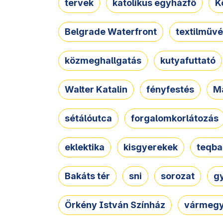
tervek
katolikus egyházfő
K
Belgrade Waterfront
textilművé
közmeghallgatás
kutyafuttató
Walter Katalin
fényfestés
M
sétálóutca
forgalomkorlátozás
eklektika
kisgyerekek
teqba
Bakáts tér
sni
sorozat
g
Örkény István Színház
vármegy