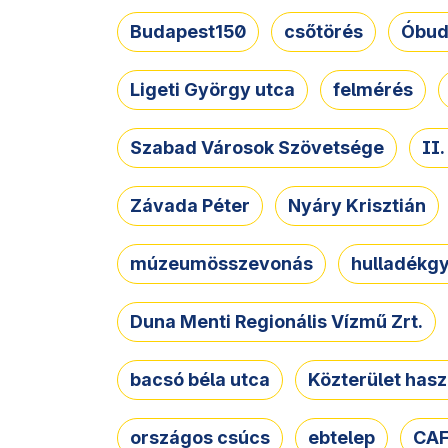
Budapest150
csőtörés
Óbud
Ligeti György utca
felmérés
Szabad Városok Szövetsége
II
Závada Péter
Nyáry Krisztián
múzeumösszevonás
hulladékgy
Duna Menti Regionális Vízmű Zrt.
bacsó béla utca
Közterület hasz
országos csúcs
ebtelep
CAF