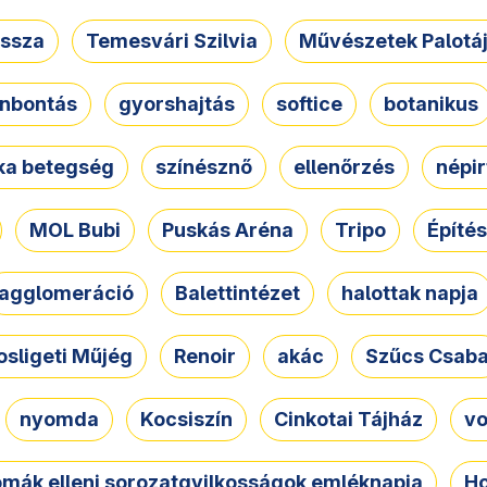
ssza
Temesvári Szilvia
Művészetek Palotá
nbontás
gyorshajtás
softice
botanikus
tka betegség
színésznő
ellenőrzés
népir
MOL Bubi
Puskás Aréna
Tripo
Építés
agglomeráció
Balettintézet
halottak napja
osligeti Műjég
Renoir
akác
Szűcs Csab
nyomda
Kocsiszín
Cinkotai Tájház
vo
omák elleni sorozatgyilkosságok emléknapja
Ho