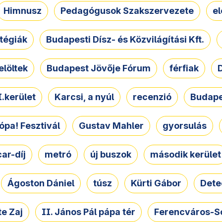
Himnusz
Pedagógusok Szakszervezete
e
atégiák
Budapesti Dísz- és Közvilágítási Kft.
elöltek
Budapest Jövője Fórum
férfiak
D
.kerület
Karcsi, a nyúl
recenzió
Budape
ópa! Fesztivál
Gustav Mahler
gyorsulás
ar-díj
metró
új buszok
második kerület
Ágoston Dániel
túsz
Kürti Gábor
Dete
e Zaj
II. János Pál pápa tér
Ferencváros-S