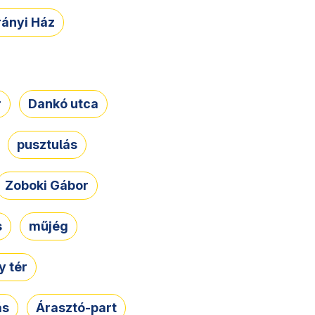
rányi Ház
r
Dankó utca
pusztulás
Zoboki Gábor
s
műjég
 tér
ás
Árasztó-part