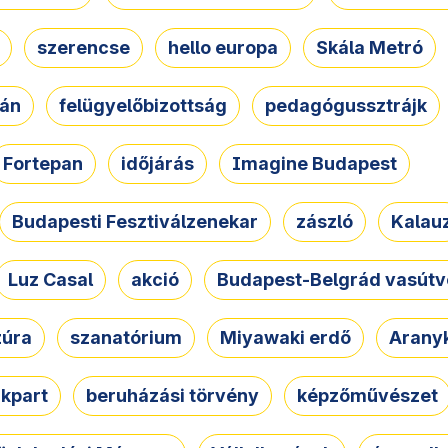
szerencse
hello europa
Skála Metró
zán
felügyelőbizottság
pedagógussztrájk
Fortepan
időjárás
Imagine Budapest
Budapesti Fesztiválzenekar
zászló
Kalau
Luz Casal
akció
Budapest-Belgrád vasútv
zúra
szanatórium
Miyawaki erdő
Arany
akpart
beruházási törvény
képzőművészet