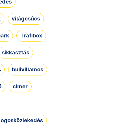
edés
t
világcsúcs
park
Trafibox
sikkasztás
s
bulivillamos
ő
címer
logosközlekedés