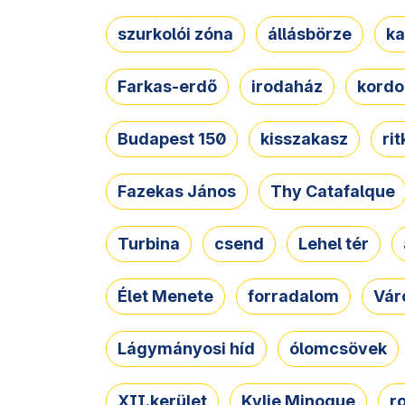
szurkolói zóna
állásbörze
ka
Farkas-erdő
irodaház
kordo
Budapest 150
kisszakasz
ri
Fazekas János
Thy Catafalque
Turbina
csend
Lehel tér
Élet Menete
forradalom
Vár
Lágymányosi híd
ólomcsövek
XII.kerület
Kylie Minogue
r