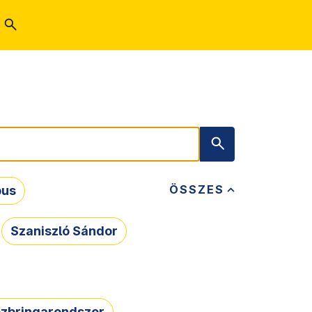
ÖSSZES
bus
Szaniszló Sándor
zbringarendszer