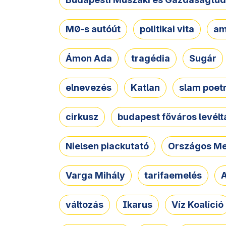
M0-s autóút
politikai vita
am
Ámon Ada
tragédia
Sugár
elnevezés
Katlan
slam poet
cirkusz
budapest főváros levélt
Nielsen piackutató
Országos Me
Varga Mihály
tarifaemelés
A
változás
Ikarus
Víz Koalíció