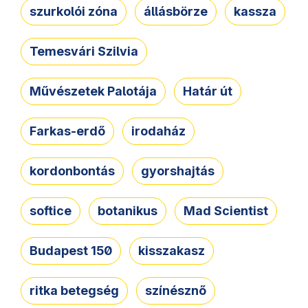
szurkolói zóna
állásbörze
kassza
Temesvári Szilvia
Művészetek Palotája
Határ út
Farkas-erdő
irodaház
kordonbontás
gyorshajtás
softice
botanikus
Mad Scientist
Budapest 150
kisszakasz
ritka betegség
színésznő