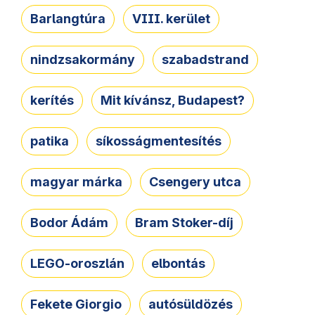
Barlangtúra
VIII. kerület
nindzsakormány
szabadstrand
kerítés
Mit kívánsz, Budapest?
patika
síkosságmentesítés
magyar márka
Csengery utca
Bodor Ádám
Bram Stoker-díj
LEGO-oroszlán
elbontás
Fekete Giorgio
autósüldözés