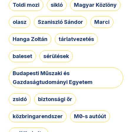
Toldi mozi
sikló
Magyar Közlöny
olasz
Szaniszló Sándor
Marci
Hanga Zoltán
tárlatvezetés
baleset
sérülések
Budapesti Műszaki és
Gazdaságtudományi Egyetem
zsidó
biztonsági őr
közbringarendszer
M0-s autóút