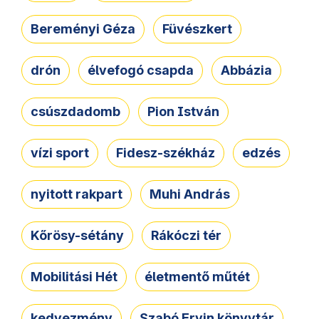
Bereményi Géza
Füvészkert
drón
élvefogó csapda
Abbázia
csúszdadomb
Pion István
vízi sport
Fidesz-székház
edzés
nyitott rakpart
Muhi András
Kőrösy-sétány
Rákóczi tér
Mobilitási Hét
életmentő műtét
kedvezmény
Szabó Ervin könyvtár