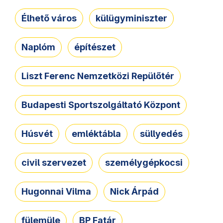
Élhető város
külügyminiszter
Naplóm
építészet
Liszt Ferenc Nemzetközi Repülőtér
Budapesti Sportszolgáltató Központ
Húsvét
emléktábla
süllyedés
civil szervezet
személygépkocsi
Hugonnai Vilma
Nick Árpád
fülemüle
BP Fatár