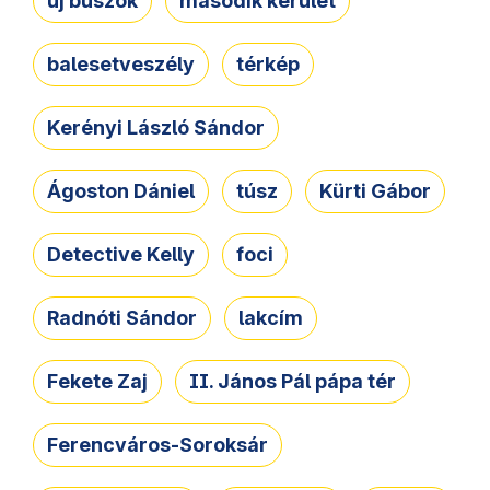
új buszok
második kerület
balesetveszély
térkép
Kerényi László Sándor
Ágoston Dániel
túsz
Kürti Gábor
Detective Kelly
foci
Radnóti Sándor
lakcím
Fekete Zaj
II. János Pál pápa tér
Ferencváros-Soroksár