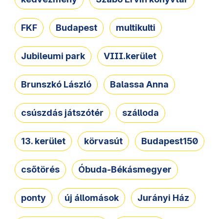
FKF
Budapest
multikulti
Jubileumi park
VIII.kerület
Brunszkó László
Balassa Anna
csúszdás játszótér
szálloda
13. kerület
körvasút
Budapest150
csőtörés
Óbuda-Békásmegyer
ponty
új állomások
Jurányi Ház