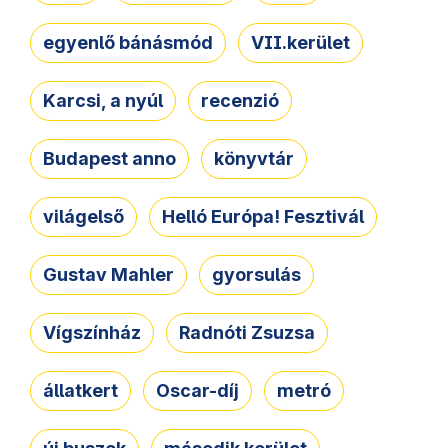
egyenlő bánásmód
VII.kerület
Karcsi, a nyúl
recenzió
Budapest anno
könyvtár
világelső
Helló Európa! Fesztivál
Gustav Mahler
gyorsulás
Vígszínház
Radnóti Zsuzsa
állatkert
Oscar-díj
metró