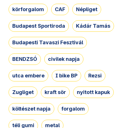
körforgalom
CAF
Népliget
Budapest Sportiroda
Kádár Tamás
Budapesti Tavaszi Fesztivál
BENDZSÓ
civilek napja
utca embere
I bike BP
Rezsi
Zugliget
kraft sör
nyitott kapuk
költészet napja
forgalom
téli gumi
metal