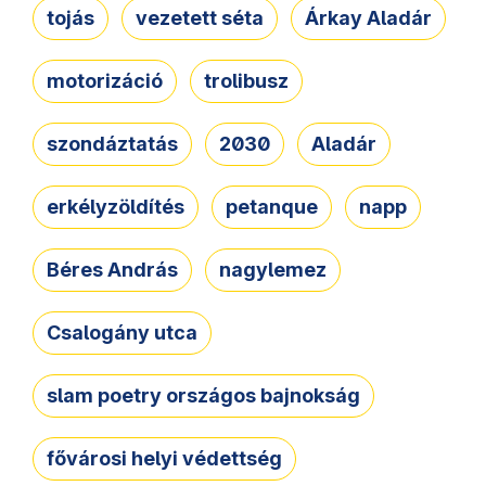
tojás
vezetett séta
Árkay Aladár
motorizáció
trolibusz
szondáztatás
2030
Aladár
erkélyzöldítés
petanque
napp
Béres András
nagylemez
Csalogány utca
slam poetry országos bajnokság
fővárosi helyi védettség