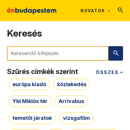
ROVATOK
Keresés
Keresés
Szűrés címkék szerint
ÖSSZES
európa kiadó
közlekedés
Ybl Miklós tér
Arrivabus
temetői járatok
vizsgafilm