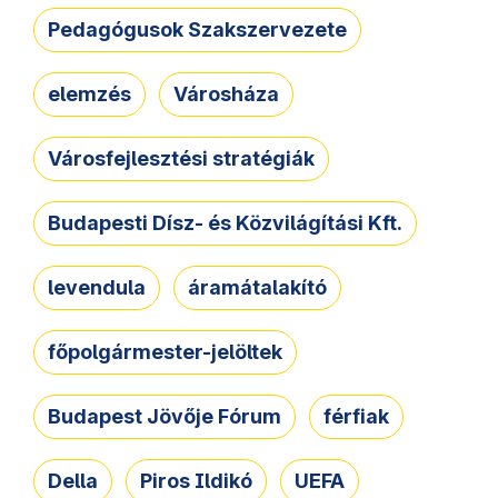
Pedagógusok Szakszervezete
elemzés
Városháza
Városfejlesztési stratégiák
Budapesti Dísz- és Közvilágítási Kft.
levendula
áramátalakító
főpolgármester-jelöltek
Budapest Jövője Fórum
férfiak
Della
Piros Ildikó
UEFA