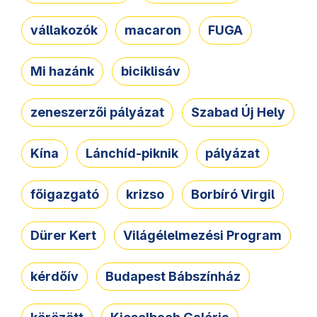
vállakozók
macaron
FUGA
Mi hazánk
biciklisáv
zeneszerzői pályázat
Szabad Új Hely
Kína
Lánchíd-piknik
pályázat
főigazgató
krizso
Borbíró Virgil
Dürer Kert
Világélelmezési Program
kérdőív
Budapest Bábszínház