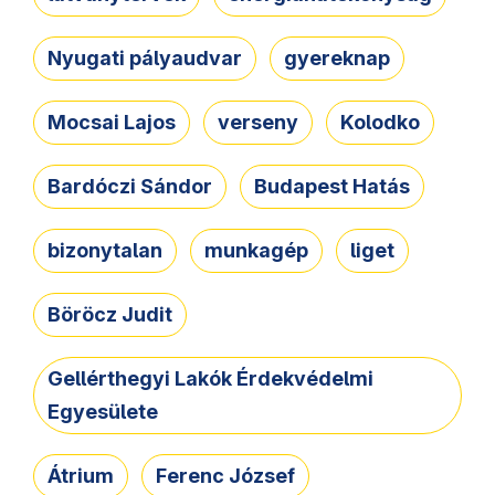
Nyugati pályaudvar
gyereknap
Mocsai Lajos
verseny
Kolodko
Bardóczi Sándor
Budapest Hatás
bizonytalan
munkagép
liget
Böröcz Judit
Gellérthegyi Lakók Érdekvédelmi
Egyesülete
Átrium
Ferenc József