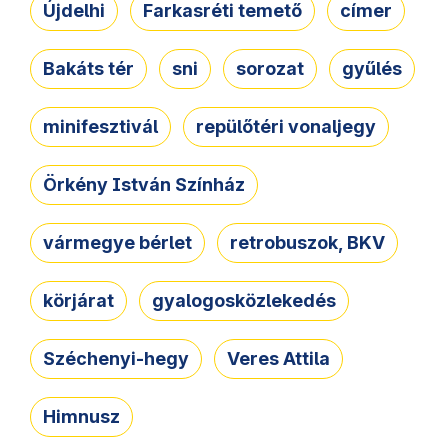
Újdelhi
Farkasréti temető
címer
Bakáts tér
sni
sorozat
gyűlés
minifesztivál
repülőtéri vonaljegy
Örkény István Színház
vármegye bérlet
retrobuszok, BKV
körjárat
gyalogosközlekedés
Széchenyi-hegy
Veres Attila
Himnusz