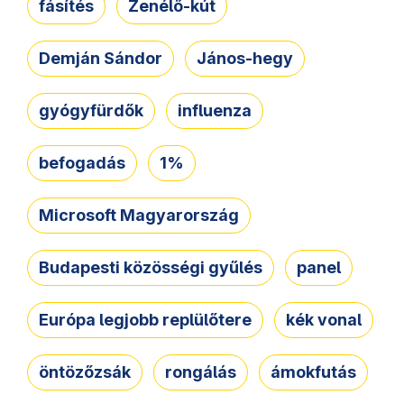
fásítés
Zenélő-kút
Demján Sándor
János-hegy
gyógyfürdők
influenza
befogadás
1%
Microsoft Magyarország
Budapesti közösségi gyűlés
panel
Európa legjobb replülőtere
kék vonal
öntözőzsák
rongálás
ámokfutás