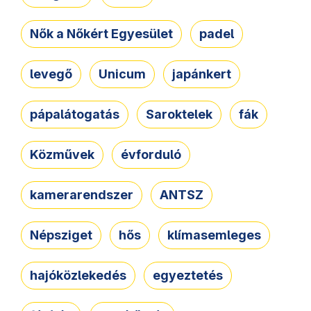
Nők a Nőkért Egyesület
padel
levegő
Unicum
japánkert
pápalátogatás
Saroktelek
fák
Közművek
évforduló
kamerarendszer
ANTSZ
Népsziget
hős
klímasemleges
hajóközlekedés
egyeztetés