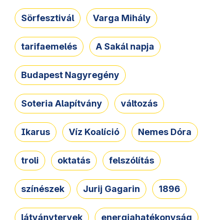
Sörfesztivál
Varga Mihály
tarifaemelés
A Sakál napja
Budapest Nagyregény
Soteria Alapítvány
változás
Ikarus
Víz Koalíció
Nemes Dóra
troli
oktatás
felszólítás
színészek
Jurij Gagarin
1896
látványtervek
energiahatékonyság