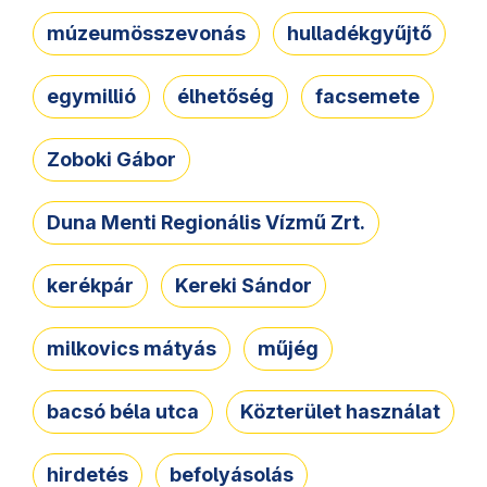
múzeumösszevonás
hulladékgyűjtő
egymillió
élhetőség
facsemete
Zoboki Gábor
Duna Menti Regionális Vízmű Zrt.
kerékpár
Kereki Sándor
milkovics mátyás
műjég
bacsó béla utca
Közterület használat
hirdetés
befolyásolás