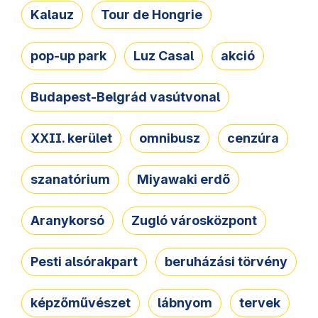
Kalauz
Tour de Hongrie
pop-up park
Luz Casal
akció
Budapest-Belgrád vasútvonal
XXII. kerület
omnibusz
cenzúra
szanatórium
Miyawaki erdő
Aranykorsó
Zugló városközpont
Pesti alsórakpart
beruházási törvény
képzőművészet
lábnyom
tervek