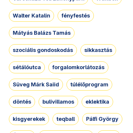
Walter Katalin
fényfestés
Mátyás Balázs Tamás
szociális gondoskodás
sikkasztás
sétálóutca
forgalomkorlátozás
Süveg Márk Saiid
túlélőprogram
döntés
bulivillamos
eklektika
kisgyerekek
teqball
Pálfi György