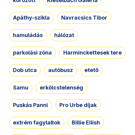
körözött
Kieselbach Galéria
Apáthy-szikla
Navracsics Tibor
hamuládás
hálózat
parkolási zóna
Harminckettesek tere
Dob utca
autóbusz
etető
Samu
erkölcstelenség
Puskás Panni
Pro Urbe díjak
extrém fagylaltok
Billie Eilish