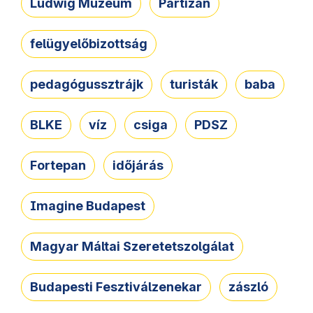
Ludwig Múzeum
Partizán
felügyelőbizottság
pedagógussztrájk
turisták
baba
BLKE
víz
csiga
PDSZ
Fortepan
időjárás
Imagine Budapest
Magyar Máltai Szeretetszolgálat
Budapesti Fesztiválzenekar
zászló