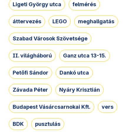
Ligeti György utca
felmérés
áttervezés
LEGO
meghallgatás
Szabad Városok Szövetsége
II. világháború
Ganz utca 13-15.
Petőfi Sándor
Dankó utca
Závada Péter
Nyáry Krisztián
Budapest Vásárcsarnokai Kft.
vers
BDK
pusztulás