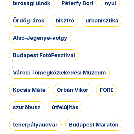
bírósági ülnök
Péterfy Bori
nyúl
Ördög-árok
bisztró
urbanisztika
Alsó-Jegenye-völgy
Budapest FotóFesztivál
Városi Tömegközlekedési Múzeum
Kocsis Máté
Orbán Vikor
FÖRI
szűrőbusz
útfelújítás
teherpályaudvar
Budapest Maraton