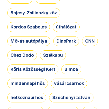
Bajcsy-Zsilinszky köz
Kordos Szabolcs
úthálózat
M0-ás autópálya
DinoPark
CNN
Chez Dodo
Szélkapu
Kőris Közösségi Kert
Bimba
mindennapi hős
vásárcsarnok
hétköznapi hős
Széchenyi István