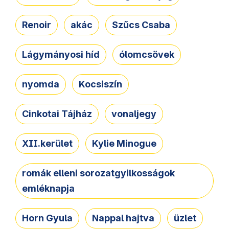
Renoir
akác
Szűcs Csaba
Lágymányosi híd
ólomcsövek
nyomda
Kocsiszín
Cinkotai Tájház
vonaljegy
XII.kerület
Kylie Minogue
romák elleni sorozatgyilkosságok
emléknapja
Horn Gyula
Nappal hajtva
üzlet