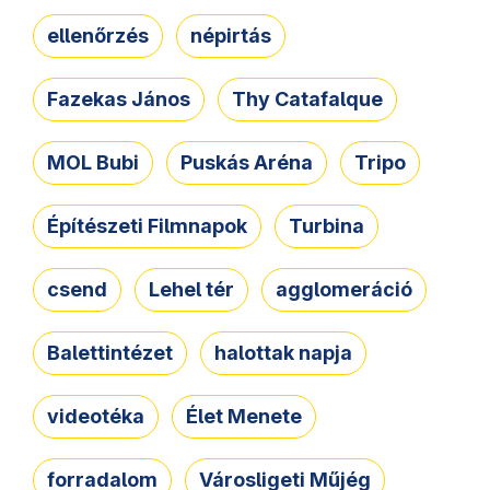
ellenőrzés
népirtás
Fazekas János
Thy Catafalque
MOL Bubi
Puskás Aréna
Tripo
Építészeti Filmnapok
Turbina
csend
Lehel tér
agglomeráció
Balettintézet
halottak napja
videotéka
Élet Menete
forradalom
Városligeti Műjég