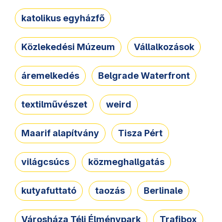
katolikus egyházfő
Közlekedési Múzeum
Vállalkozások
áremelkedés
Belgrade Waterfront
textilművészet
weird
Maarif alapítvány
Tisza Pért
világcsúcs
közmeghallgatás
kutyafuttató
taozás
Berlinale
Városháza Téli Élménypark
Trafibox