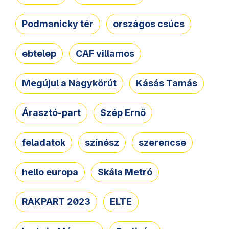
Podmanicky tér
országos csúcs
ebtelep
CAF villamos
Megújul a Nagykörút
Kásás Tamás
Árasztó-part
Szép Ernő
feladatok
színész
szerencse
hello europa
Skála Metró
RAKPART 2023
ELTE