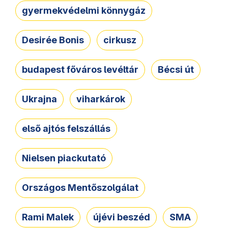
gyermekvédelmi könnygáz
Desirée Bonis
cirkusz
budapest főváros levéltár
Bécsi út
Ukrajna
viharkárok
első ajtós felszállás
Nielsen piackutató
Országos Mentőszolgálat
Rami Malek
újévi beszéd
SMA