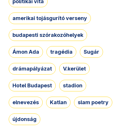
politikai vita
amerikai tojásgurító verseny
budapesti szórakozóhelyek
Ámon Ada
tragédia
Sugár
drámapályázat
V.kerület
Hotel Budapest
stadion
elnevezés
Katlan
slam poetry
újdonság