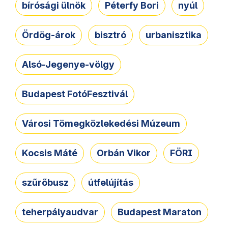
bírósági ülnök
Péterfy Bori
nyúl
Ördög-árok
bisztró
urbanisztika
Alsó-Jegenye-völgy
Budapest FotóFesztivál
Városi Tömegközlekedési Múzeum
Kocsis Máté
Orbán Vikor
FÖRI
szűrőbusz
útfelújítás
teherpályaudvar
Budapest Maraton