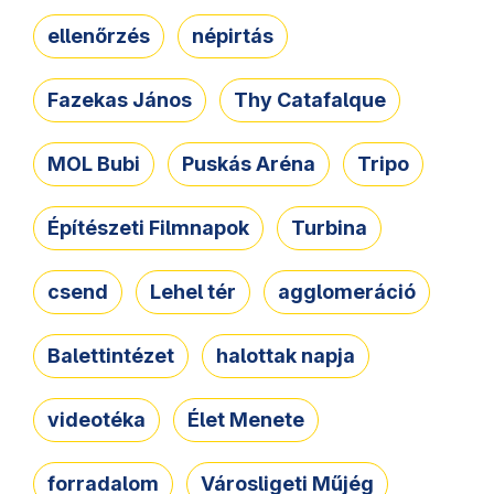
ellenőrzés
népirtás
Fazekas János
Thy Catafalque
MOL Bubi
Puskás Aréna
Tripo
Építészeti Filmnapok
Turbina
csend
Lehel tér
agglomeráció
Balettintézet
halottak napja
videotéka
Élet Menete
forradalom
Városligeti Műjég