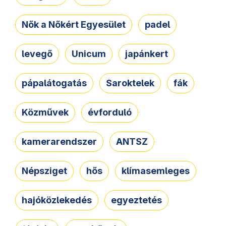
Nők a Nőkért Egyesület
padel
levegő
Unicum
japánkert
pápalátogatás
Saroktelek
fák
Közművek
évforduló
kamerarendszer
ANTSZ
Népsziget
hős
klímasemleges
hajóközlekedés
egyeztetés