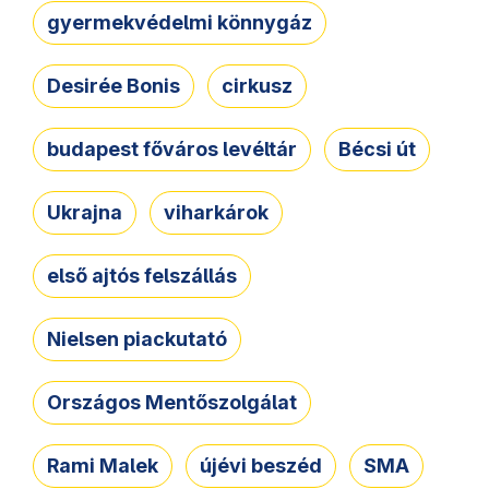
gyermekvédelmi könnygáz
Desirée Bonis
cirkusz
budapest főváros levéltár
Bécsi út
Ukrajna
viharkárok
első ajtós felszállás
Nielsen piackutató
Országos Mentőszolgálat
Rami Malek
újévi beszéd
SMA