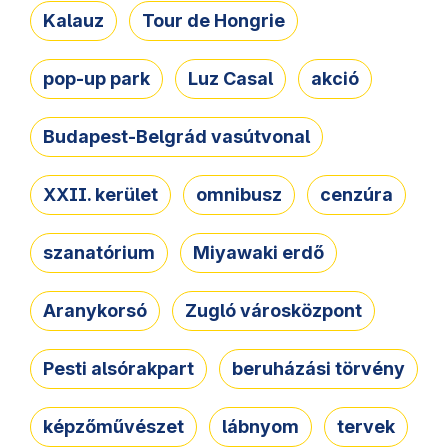
Kalauz
Tour de Hongrie
pop-up park
Luz Casal
akció
Budapest-Belgrád vasútvonal
XXII. kerület
omnibusz
cenzúra
szanatórium
Miyawaki erdő
Aranykorsó
Zugló városközpont
Pesti alsórakpart
beruházási törvény
képzőművészet
lábnyom
tervek