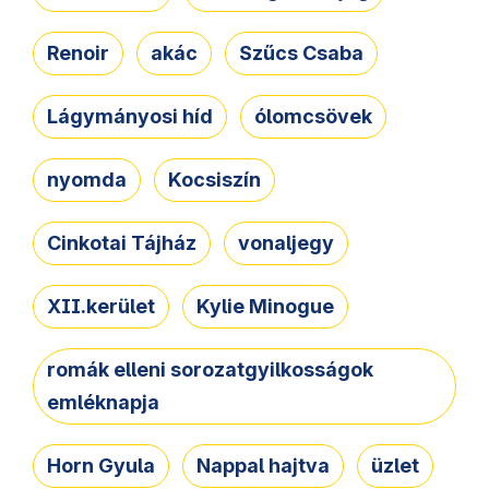
Renoir
akác
Szűcs Csaba
Lágymányosi híd
ólomcsövek
nyomda
Kocsiszín
Cinkotai Tájház
vonaljegy
XII.kerület
Kylie Minogue
romák elleni sorozatgyilkosságok
emléknapja
Horn Gyula
Nappal hajtva
üzlet