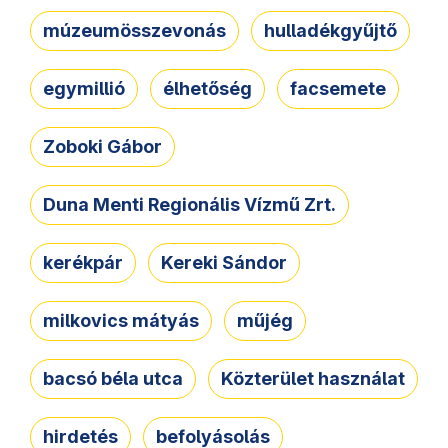
múzeumösszevonás
hulladékgyűjtő
egymillió
élhetőség
facsemete
Zoboki Gábor
Duna Menti Regionális Vízmű Zrt.
kerékpár
Kereki Sándor
milkovics mátyás
műjég
bacsó béla utca
Közterület használat
hirdetés
befolyásolás