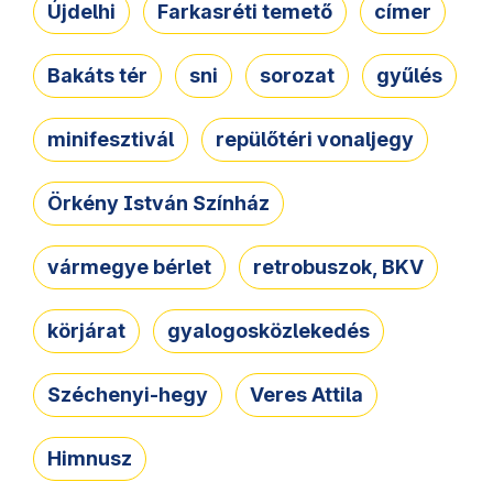
Újdelhi
Farkasréti temető
címer
Bakáts tér
sni
sorozat
gyűlés
minifesztivál
repülőtéri vonaljegy
Örkény István Színház
vármegye bérlet
retrobuszok, BKV
körjárat
gyalogosközlekedés
Széchenyi-hegy
Veres Attila
Himnusz