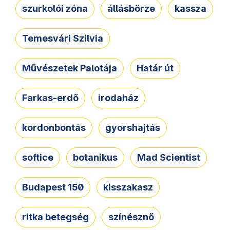
szurkolói zóna
állásbörze
kassza
Temesvári Szilvia
Művészetek Palotája
Határ út
Farkas-erdő
irodaház
kordonbontás
gyorshajtás
softice
botanikus
Mad Scientist
Budapest 150
kisszakasz
ritka betegség
színésznő