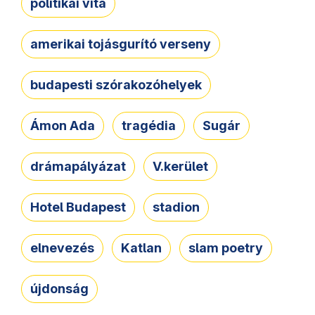
politikai vita
amerikai tojásgurító verseny
budapesti szórakozóhelyek
Ámon Ada
tragédia
Sugár
drámapályázat
V.kerület
Hotel Budapest
stadion
elnevezés
Katlan
slam poetry
újdonság