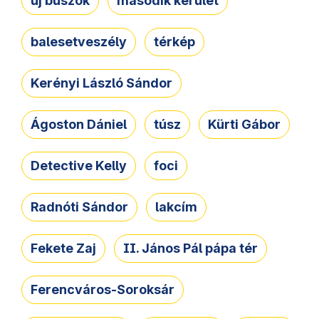
új buszok
második kerület
balesetveszély
térkép
Kerényi László Sándor
Ágoston Dániel
túsz
Kürti Gábor
Detective Kelly
foci
Radnóti Sándor
lakcím
Fekete Zaj
II. János Pál pápa tér
Ferencváros-Soroksár