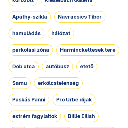
körözött
Kieselbach Galéria
Apáthy-szikla
Navracsics Tibor
hamuládás
hálózat
parkolási zóna
Harminckettesek tere
Dob utca
autóbusz
etető
Samu
erkölcstelenség
Puskás Panni
Pro Urbe díjak
extrém fagylaltok
Billie Eilish