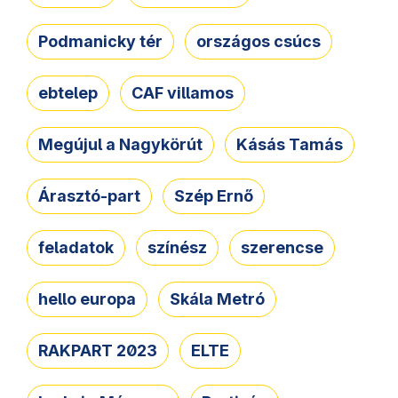
Podmanicky tér
országos csúcs
ebtelep
CAF villamos
Megújul a Nagykörút
Kásás Tamás
Árasztó-part
Szép Ernő
feladatok
színész
szerencse
hello europa
Skála Metró
RAKPART 2023
ELTE