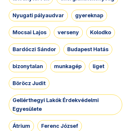
Nyugati pályaudvar
gyereknap
Mocsai Lajos
verseny
Kolodko
Bardóczi Sándor
Budapest Hatás
bizonytalan
munkagép
liget
Böröcz Judit
Gellérthegyi Lakók Érdekvédelmi
Egyesülete
Átrium
Ferenc József