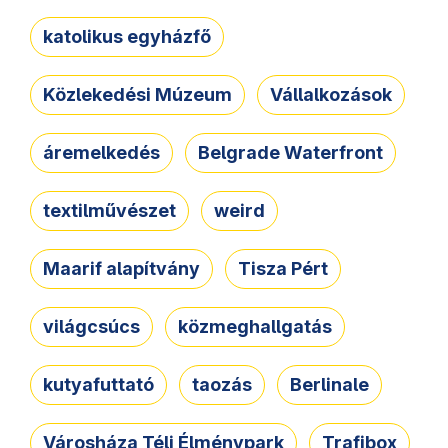
katolikus egyházfő
Közlekedési Múzeum
Vállalkozások
áremelkedés
Belgrade Waterfront
textilművészet
weird
Maarif alapítvány
Tisza Pért
világcsúcs
közmeghallgatás
kutyafuttató
taozás
Berlinale
Városháza Téli Élménypark
Trafibox