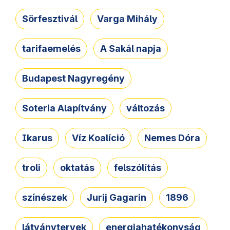
Sörfesztivál
Varga Mihály
tarifaemelés
A Sakál napja
Budapest Nagyregény
Soteria Alapítvány
változás
Ikarus
Víz Koalíció
Nemes Dóra
troli
oktatás
felszólítás
színészek
Jurij Gagarin
1896
látványtervek
energiahatékonyság