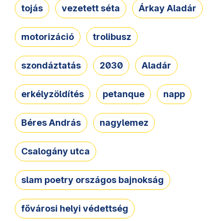
tojás
vezetett séta
Árkay Aladár
motorizáció
trolibusz
szondáztatás
2030
Aladár
erkélyzöldítés
petanque
napp
Béres András
nagylemez
Csalogány utca
slam poetry országos bajnokság
fővárosi helyi védettség