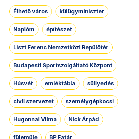
Élhető város
külügyminiszter
Naplóm
építészet
Liszt Ferenc Nemzetközi Repülőtér
Budapesti Sportszolgáltató Központ
Húsvét
emléktábla
süllyedés
civil szervezet
személygépkocsi
Hugonnai Vilma
Nick Árpád
fülemüle
BP Fatár