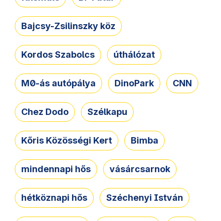
Bajcsy-Zsilinszky köz
Kordos Szabolcs
úthálózat
M0-ás autópálya
DinoPark
CNN
Chez Dodo
Szélkapu
Kőris Közösségi Kert
Bimba
mindennapi hős
vásárcsarnok
hétköznapi hős
Széchenyi István