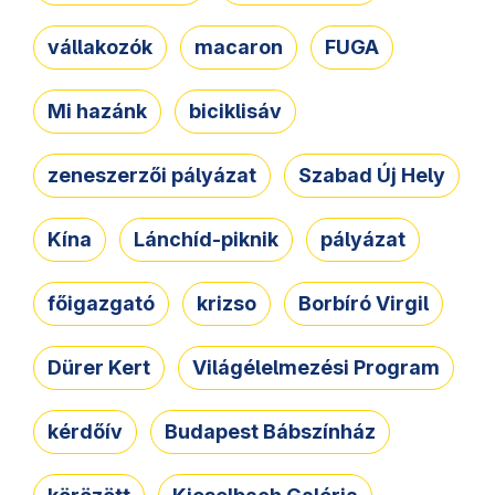
vállakozók
macaron
FUGA
Mi hazánk
biciklisáv
zeneszerzői pályázat
Szabad Új Hely
Kína
Lánchíd-piknik
pályázat
főigazgató
krizso
Borbíró Virgil
Dürer Kert
Világélelmezési Program
kérdőív
Budapest Bábszínház