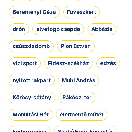
Bereményi Géza
Füvészkert
drón
élvefogó csapda
Abbázia
csúszdadomb
Pion István
vízi sport
Fidesz-székház
edzés
nyitott rakpart
Muhi András
Kőrösy-sétány
Rákóczi tér
Mobilitási Hét
életmentő műtét
kedvezmény
Szabó Ervin könyvtár