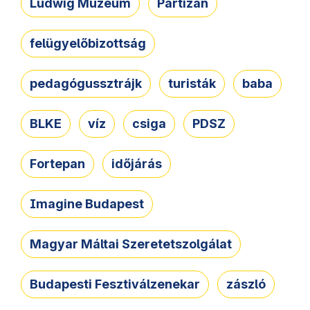
Ludwig Múzeum
Partizán
felügyelőbizottság
pedagógussztrájk
turisták
baba
BLKE
víz
csiga
PDSZ
Fortepan
időjárás
Imagine Budapest
Magyar Máltai Szeretetszolgálat
Budapesti Fesztiválzenekar
zászló