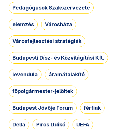
Pedagógusok Szakszervezete
elemzés
Városháza
Városfejlesztési stratégiák
Budapesti Dísz- és Közvilágítási Kft.
levendula
áramátalakító
főpolgármester-jelöltek
Budapest Jövője Fórum
férfiak
Della
Piros Ildikó
UEFA