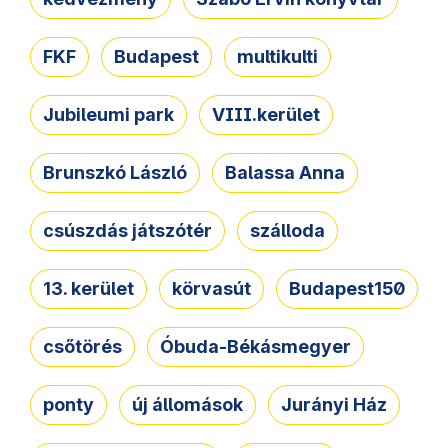
FKF
Budapest
multikulti
Jubileumi park
VIII.kerület
Brunszkó László
Balassa Anna
csúszdás játszótér
szálloda
13. kerület
körvasút
Budapest150
csőtörés
Óbuda-Békásmegyer
ponty
új állomások
Jurányi Ház