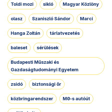
Toldi mozi
sikló
Magyar Közlöny
olasz
Szaniszló Sándor
Marci
Hanga Zoltán
tárlatvezetés
baleset
sérülések
Budapesti Műszaki és
Gazdaságtudományi Egyetem
zsidó
biztonsági őr
közbringarendszer
M0-s autóút