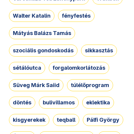
Walter Katalin
fényfestés
Mátyás Balázs Tamás
szociális gondoskodás
sikkasztás
sétálóutca
forgalomkorlátozás
Süveg Márk Saiid
túlélőprogram
döntés
bulivillamos
eklektika
kisgyerekek
teqball
Pálfi György