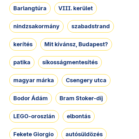
Barlangtúra
VIII. kerület
nindzsakormány
szabadstrand
kerítés
Mit kívánsz, Budapest?
patika
síkosságmentesítés
magyar márka
Csengery utca
Bodor Ádám
Bram Stoker-díj
LEGO-oroszlán
elbontás
Fekete Giorgio
autósüldözés