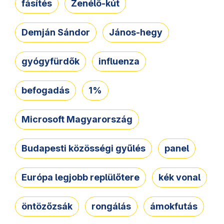
fásítés
Zenélő-kút
Demján Sándor
János-hegy
gyógyfürdők
influenza
befogadás
1%
Microsoft Magyarország
Budapesti közösségi gyűlés
panel
Európa legjobb replülőtere
kék vonal
öntözőzsák
rongálás
ámokfutás