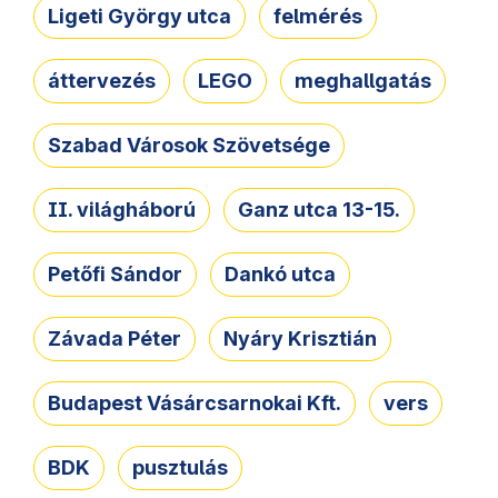
Ligeti György utca
felmérés
áttervezés
LEGO
meghallgatás
Szabad Városok Szövetsége
II. világháború
Ganz utca 13-15.
Petőfi Sándor
Dankó utca
Závada Péter
Nyáry Krisztián
Budapest Vásárcsarnokai Kft.
vers
BDK
pusztulás