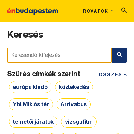
ROVATOK
Keresés
Keresés
Szűrés címkék szerint
ÖSSZES
európa kiadó
közlekedés
Ybl Miklós tér
Arrivabus
temetői járatok
vizsgafilm