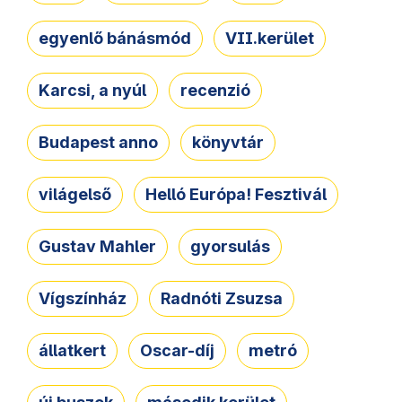
egyenlő bánásmód
VII.kerület
Karcsi, a nyúl
recenzió
Budapest anno
könyvtár
világelső
Helló Európa! Fesztivál
Gustav Mahler
gyorsulás
Vígszínház
Radnóti Zsuzsa
állatkert
Oscar-díj
metró