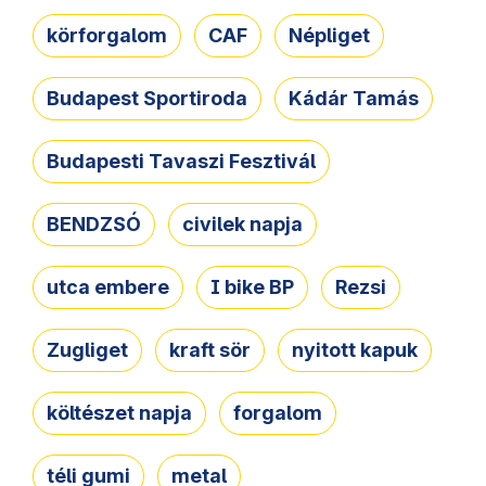
körforgalom
CAF
Népliget
Budapest Sportiroda
Kádár Tamás
Budapesti Tavaszi Fesztivál
BENDZSÓ
civilek napja
utca embere
I bike BP
Rezsi
Zugliget
kraft sör
nyitott kapuk
költészet napja
forgalom
téli gumi
metal