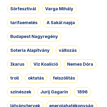
Sörfesztivál
Varga Mihály
tarifaemelés
A Sakál napja
Budapest Nagyregény
Soteria Alapítvány
változás
Ikarus
Víz Koalíció
Nemes Dóra
troli
oktatás
felszólítás
színészek
Jurij Gagarin
1896
látványtervek
energiahatékonyság