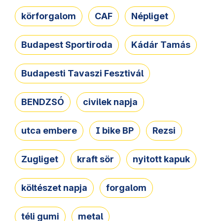
körforgalom
CAF
Népliget
Budapest Sportiroda
Kádár Tamás
Budapesti Tavaszi Fesztivál
BENDZSÓ
civilek napja
utca embere
I bike BP
Rezsi
Zugliget
kraft sör
nyitott kapuk
költészet napja
forgalom
téli gumi
metal