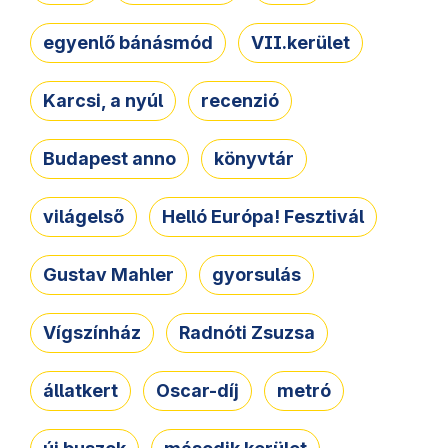
egyenlő bánásmód
VII.kerület
Karcsi, a nyúl
recenzió
Budapest anno
könyvtár
világelső
Helló Európa! Fesztivál
Gustav Mahler
gyorsulás
Vígszínház
Radnóti Zsuzsa
állatkert
Oscar-díj
metró