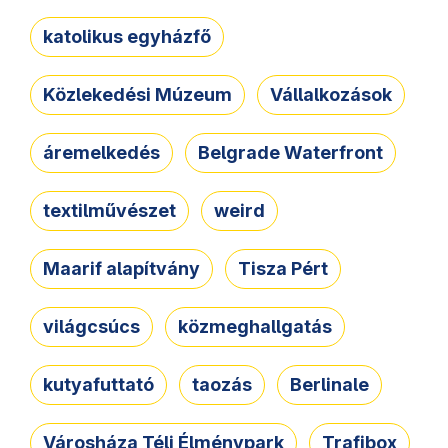
katolikus egyházfő
Közlekedési Múzeum
Vállalkozások
áremelkedés
Belgrade Waterfront
textilművészet
weird
Maarif alapítvány
Tisza Pért
világcsúcs
közmeghallgatás
kutyafuttató
taozás
Berlinale
Városháza Téli Élménypark
Trafibox