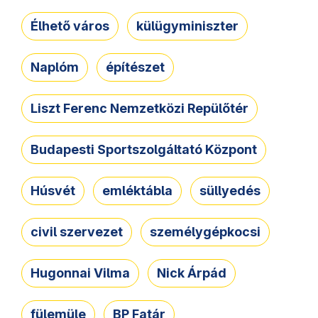
Élhető város
külügyminiszter
Naplóm
építészet
Liszt Ferenc Nemzetközi Repülőtér
Budapesti Sportszolgáltató Központ
Húsvét
emléktábla
süllyedés
civil szervezet
személygépkocsi
Hugonnai Vilma
Nick Árpád
fülemüle
BP Fatár