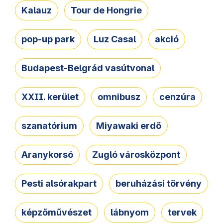
Kalauz
Tour de Hongrie
pop-up park
Luz Casal
akció
Budapest-Belgrád vasútvonal
XXII. kerület
omnibusz
cenzúra
szanatórium
Miyawaki erdő
Aranykorsó
Zugló városközpont
Pesti alsórakpart
beruházási törvény
képzőművészet
lábnyom
tervek