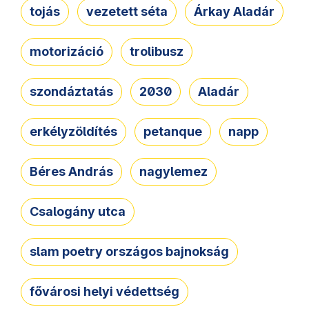
tojás
vezetett séta
Árkay Aladár
motorizáció
trolibusz
szondáztatás
2030
Aladár
erkélyzöldítés
petanque
napp
Béres András
nagylemez
Csalogány utca
slam poetry országos bajnokság
fővárosi helyi védettség