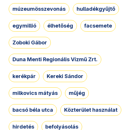
múzeumösszevonás
hulladékgyűjtő
egymillió
élhetőség
facsemete
Zoboki Gábor
Duna Menti Regionális Vízmű Zrt.
kerékpár
Kereki Sándor
milkovics mátyás
műjég
bacsó béla utca
Közterület használat
hirdetés
befolyásolás