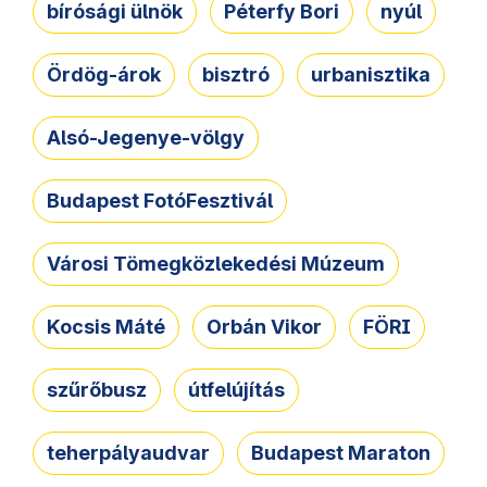
bírósági ülnök
Péterfy Bori
nyúl
Ördög-árok
bisztró
urbanisztika
Alsó-Jegenye-völgy
Budapest FotóFesztivál
Városi Tömegközlekedési Múzeum
Kocsis Máté
Orbán Vikor
FÖRI
szűrőbusz
útfelújítás
teherpályaudvar
Budapest Maraton