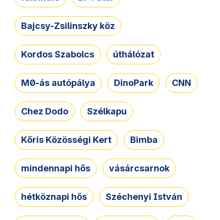
Bajcsy-Zsilinszky köz
Kordos Szabolcs
úthálózat
M0-ás autópálya
DinoPark
CNN
Chez Dodo
Szélkapu
Kőris Közösségi Kert
Bimba
mindennapi hős
vásárcsarnok
hétköznapi hős
Széchenyi István