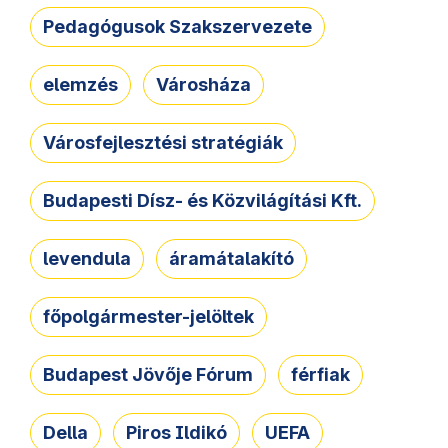
Pedagógusok Szakszervezete
elemzés
Városháza
Városfejlesztési stratégiák
Budapesti Dísz- és Közvilágítási Kft.
levendula
áramátalakító
főpolgármester-jelöltek
Budapest Jövője Fórum
férfiak
Della
Piros Ildikó
UEFA