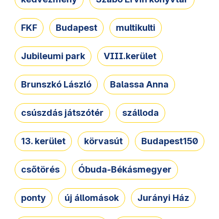
FKF
Budapest
multikulti
Jubileumi park
VIII.kerület
Brunszkó László
Balassa Anna
csúszdás játszótér
szálloda
13. kerület
körvasút
Budapest150
csőtörés
Óbuda-Békásmegyer
ponty
új állomások
Jurányi Ház