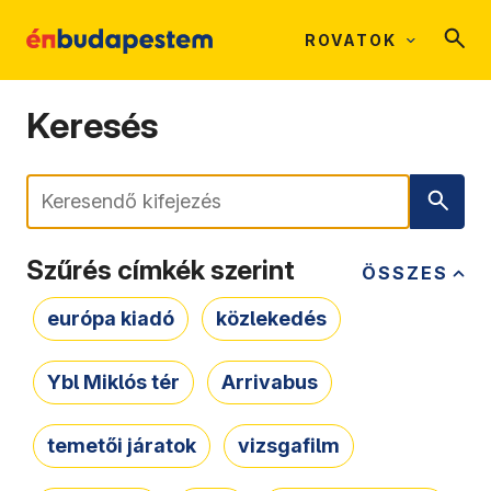
ROVATOK
Keresés
Keresés
Szűrés címkék szerint
ÖSSZES
európa kiadó
közlekedés
Ybl Miklós tér
Arrivabus
temetői járatok
vizsgafilm