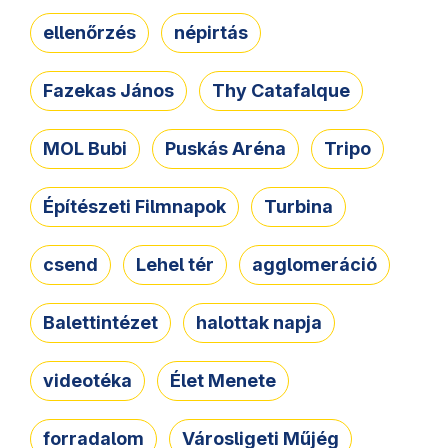
ellenőrzés
népirtás
Fazekas János
Thy Catafalque
MOL Bubi
Puskás Aréna
Tripo
Építészeti Filmnapok
Turbina
csend
Lehel tér
agglomeráció
Balettintézet
halottak napja
videotéka
Élet Menete
forradalom
Városligeti Műjég