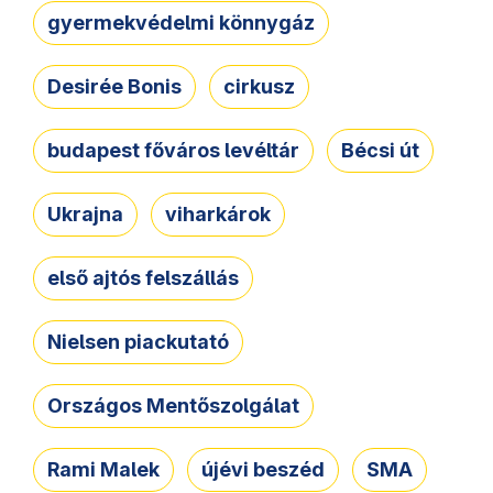
gyermekvédelmi könnygáz
Desirée Bonis
cirkusz
budapest főváros levéltár
Bécsi út
Ukrajna
viharkárok
első ajtós felszállás
Nielsen piackutató
Országos Mentőszolgálat
Rami Malek
újévi beszéd
SMA