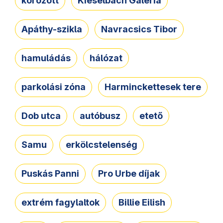
körözött
Kieselbach Galéria
Apáthy-szikla
Navracsics Tibor
hamuládás
hálózat
parkolási zóna
Harminckettesek tere
Dob utca
autóbusz
etető
Samu
erkölcstelenség
Puskás Panni
Pro Urbe díjak
extrém fagylaltok
Billie Eilish