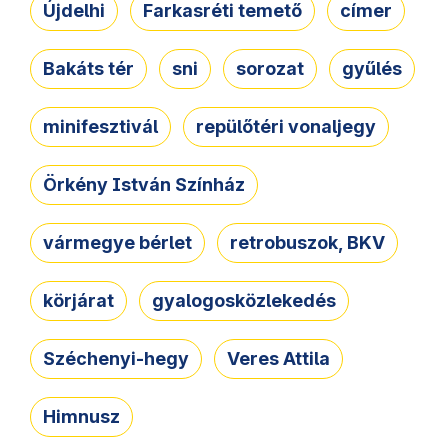
Újdelhi
Farkasréti temető
címer
Bakáts tér
sni
sorozat
gyűlés
minifesztivál
repülőtéri vonaljegy
Örkény István Színház
vármegye bérlet
retrobuszok, BKV
körjárat
gyalogosközlekedés
Széchenyi-hegy
Veres Attila
Himnusz