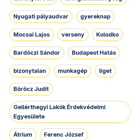
Nyugati pályaudvar
gyereknap
Mocsai Lajos
verseny
Kolodko
Bardóczi Sándor
Budapest Hatás
bizonytalan
munkagép
liget
Böröcz Judit
Gellérthegyi Lakók Érdekvédelmi
Egyesülete
Átrium
Ferenc József