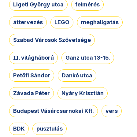
Ligeti György utca
felmérés
áttervezés
LEGO
meghallgatás
Szabad Városok Szövetsége
II. világháború
Ganz utca 13-15.
Petőfi Sándor
Dankó utca
Závada Péter
Nyáry Krisztián
Budapest Vásárcsarnokai Kft.
vers
BDK
pusztulás