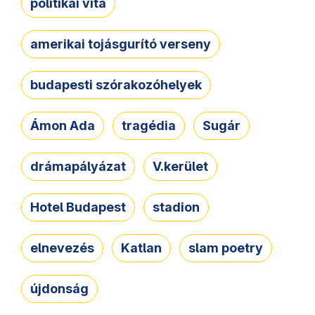
politikai vita
amerikai tojásgurító verseny
budapesti szórakozóhelyek
Ámon Ada
tragédia
Sugár
drámapályázat
V.kerület
Hotel Budapest
stadion
elnevezés
Katlan
slam poetry
újdonság