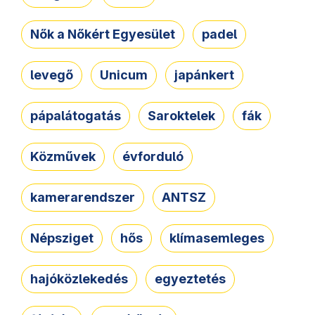
Nők a Nőkért Egyesület
padel
levegő
Unicum
japánkert
pápalátogatás
Saroktelek
fák
Közművek
évforduló
kamerarendszer
ANTSZ
Népsziget
hős
klímasemleges
hajóközlekedés
egyeztetés