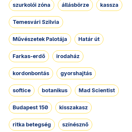
szurkolói zóna
állásbörze
kassza
Temesvári Szilvia
Művészetek Palotája
Határ út
Farkas-erdő
irodaház
kordonbontás
gyorshajtás
softice
botanikus
Mad Scientist
Budapest 150
kisszakasz
ritka betegség
színésznő