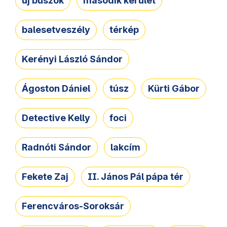
új buszok
második kerület
balesetveszély
térkép
Kerényi László Sándor
Ágoston Dániel
túsz
Kürti Gábor
Detective Kelly
foci
Radnóti Sándor
lakcím
Fekete Zaj
II. János Pál pápa tér
Ferencváros-Soroksár