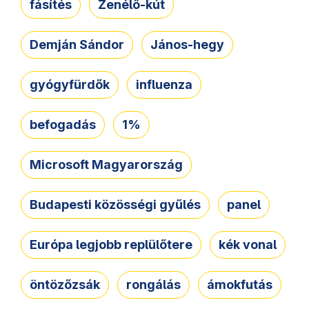
fásítés
Zenélő-kút
Demján Sándor
János-hegy
gyógyfürdők
influenza
befogadás
1%
Microsoft Magyarország
Budapesti közösségi gyűlés
panel
Európa legjobb replülőtere
kék vonal
öntözőzsák
rongálás
ámokfutás