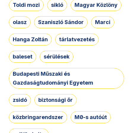
Toldi mozi
sikló
Magyar Közlöny
olasz
Szaniszló Sándor
Marci
Hanga Zoltán
tárlatvezetés
baleset
sérülések
Budapesti Műszaki és
Gazdaságtudományi Egyetem
zsidó
biztonsági őr
közbringarendszer
M0-s autóút