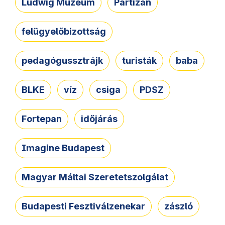
Ludwig Múzeum
Partizán
felügyelőbizottság
pedagógussztrájk
turisták
baba
BLKE
víz
csiga
PDSZ
Fortepan
időjárás
Imagine Budapest
Magyar Máltai Szeretetszolgálat
Budapesti Fesztiválzenekar
zászló