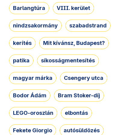
Barlangtúra
VIII. kerület
nindzsakormány
szabadstrand
kerítés
Mit kívánsz, Budapest?
patika
síkosságmentesítés
magyar márka
Csengery utca
Bodor Ádám
Bram Stoker-díj
LEGO-oroszlán
elbontás
Fekete Giorgio
autósüldözés