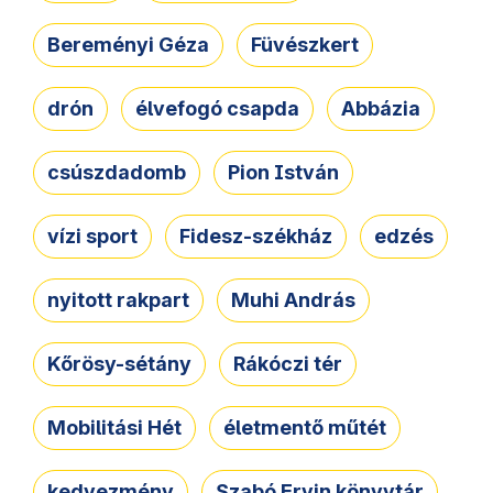
Bereményi Géza
Füvészkert
drón
élvefogó csapda
Abbázia
csúszdadomb
Pion István
vízi sport
Fidesz-székház
edzés
nyitott rakpart
Muhi András
Kőrösy-sétány
Rákóczi tér
Mobilitási Hét
életmentő műtét
kedvezmény
Szabó Ervin könyvtár