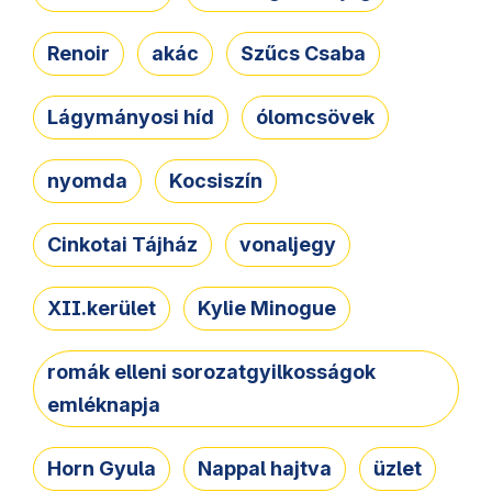
Renoir
akác
Szűcs Csaba
Lágymányosi híd
ólomcsövek
nyomda
Kocsiszín
Cinkotai Tájház
vonaljegy
XII.kerület
Kylie Minogue
romák elleni sorozatgyilkosságok
emléknapja
Horn Gyula
Nappal hajtva
üzlet