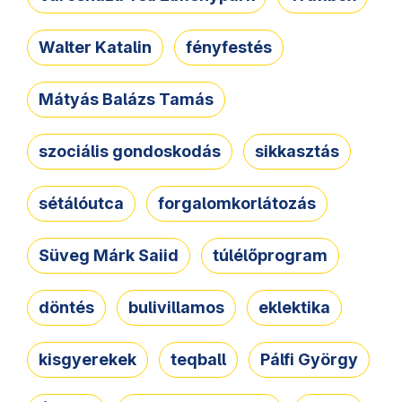
Walter Katalin
fényfestés
Mátyás Balázs Tamás
szociális gondoskodás
sikkasztás
sétálóutca
forgalomkorlátozás
Süveg Márk Saiid
túlélőprogram
döntés
bulivillamos
eklektika
kisgyerekek
teqball
Pálfi György