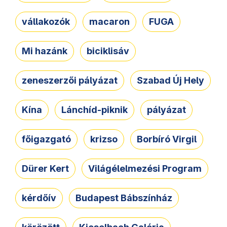
vállakozók
macaron
FUGA
Mi hazánk
biciklisáv
zeneszerzői pályázat
Szabad Új Hely
Kína
Lánchíd-piknik
pályázat
főigazgató
krizso
Borbíró Virgil
Dürer Kert
Világélelmezési Program
kérdőív
Budapest Bábszínház