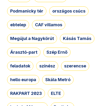
Podmanicky tér
országos csúcs
ebtelep
CAF villamos
Megújul a Nagykörút
Kásás Tamás
Árasztó-part
Szép Ernő
feladatok
színész
szerencse
hello europa
Skála Metró
RAKPART 2023
ELTE