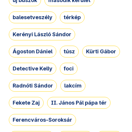
új buszok
második kerület
balesetveszély
térkép
Kerényi László Sándor
Ágoston Dániel
túsz
Kürti Gábor
Detective Kelly
foci
Radnóti Sándor
lakcím
Fekete Zaj
II. János Pál pápa tér
Ferencváros-Soroksár