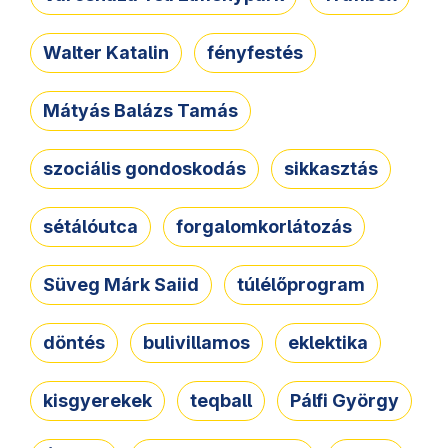
Walter Katalin
fényfestés
Mátyás Balázs Tamás
szociális gondoskodás
sikkasztás
sétálóutca
forgalomkorlátozás
Süveg Márk Saiid
túlélőprogram
döntés
bulivillamos
eklektika
kisgyerekek
teqball
Pálfi György