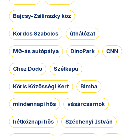
Bajcsy-Zsilinszky köz
Kordos Szabolcs
úthálózat
M0-ás autópálya
DinoPark
CNN
Chez Dodo
Szélkapu
Kőris Közösségi Kert
Bimba
mindennapi hős
vásárcsarnok
hétköznapi hős
Széchenyi István