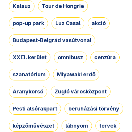
Kalauz
Tour de Hongrie
pop-up park
Luz Casal
akció
Budapest-Belgrád vasútvonal
XXII. kerület
omnibusz
cenzúra
szanatórium
Miyawaki erdő
Aranykorsó
Zugló városközpont
Pesti alsórakpart
beruházási törvény
képzőművészet
lábnyom
tervek