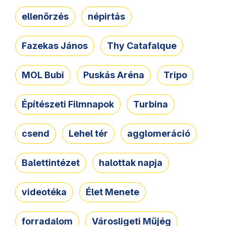
ellenőrzés
népirtás
Fazekas János
Thy Catafalque
MOL Bubi
Puskás Aréna
Tripo
Építészeti Filmnapok
Turbina
csend
Lehel tér
agglomeráció
Balettintézet
halottak napja
videotéka
Élet Menete
forradalom
Városligeti Műjég