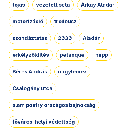
tojás
vezetett séta
Árkay Aladár
motorizáció
trolibusz
szondáztatás
2030
Aladár
erkélyzöldítés
petanque
napp
Béres András
nagylemez
Csalogány utca
slam poetry országos bajnokság
fővárosi helyi védettség