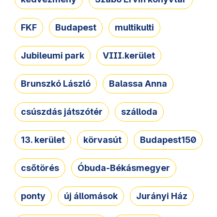
FKF
Budapest
multikulti
Jubileumi park
VIII.kerület
Brunszkó László
Balassa Anna
csúszdás játszótér
szálloda
13. kerület
körvasút
Budapest150
csőtörés
Óbuda-Békásmegyer
ponty
új állomások
Jurányi Ház