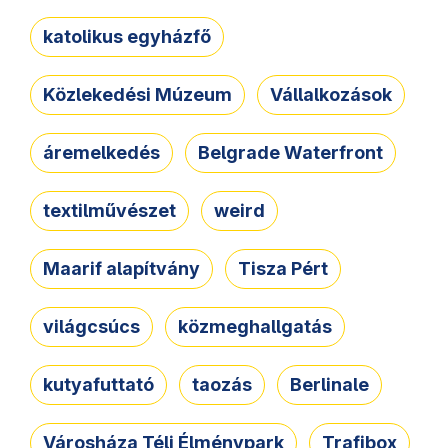
katolikus egyházfő
Közlekedési Múzeum
Vállalkozások
áremelkedés
Belgrade Waterfront
textilművészet
weird
Maarif alapítvány
Tisza Pért
világcsúcs
közmeghallgatás
kutyafuttató
taozás
Berlinale
Városháza Téli Élménypark
Trafibox