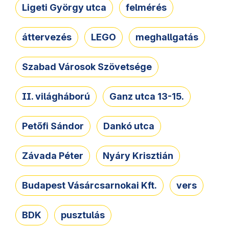
Ligeti György utca
felmérés
áttervezés
LEGO
meghallgatás
Szabad Városok Szövetsége
II. világháború
Ganz utca 13-15.
Petőfi Sándor
Dankó utca
Závada Péter
Nyáry Krisztián
Budapest Vásárcsarnokai Kft.
vers
BDK
pusztulás