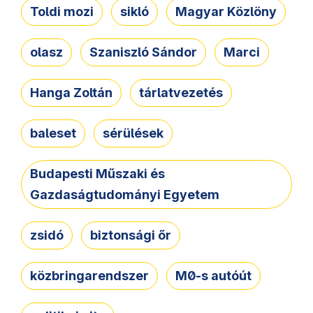
Toldi mozi
sikló
Magyar Közlöny
olasz
Szaniszló Sándor
Marci
Hanga Zoltán
tárlatvezetés
baleset
sérülések
Budapesti Műszaki és
Gazdaságtudományi Egyetem
zsidó
biztonsági őr
közbringarendszer
M0-s autóút