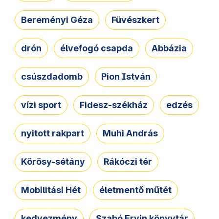
Bereményi Géza
Füvészkert
drón
élvefogó csapda
Abbázia
csúszdadomb
Pion István
vízi sport
Fidesz-székház
edzés
nyitott rakpart
Muhi András
Kőrösy-sétány
Rákóczi tér
Mobilitási Hét
életmentő műtét
kedvezmény
Szabó Ervin könyvtár