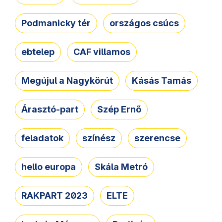
Podmanicky tér
országos csúcs
ebtelep
CAF villamos
Megújul a Nagykörút
Kásás Tamás
Árasztó-part
Szép Ernő
feladatok
színész
szerencse
hello europa
Skála Metró
RAKPART 2023
ELTE