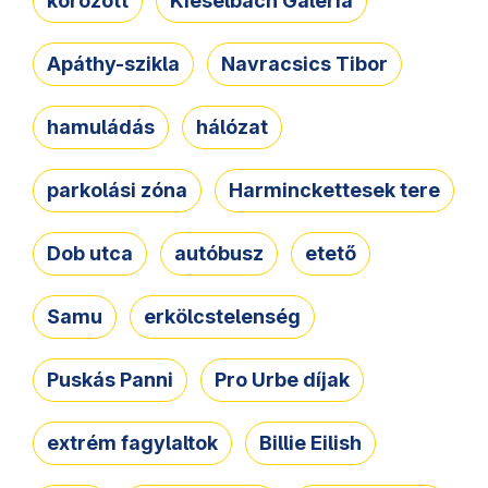
körözött
Kieselbach Galéria
Apáthy-szikla
Navracsics Tibor
hamuládás
hálózat
parkolási zóna
Harminckettesek tere
Dob utca
autóbusz
etető
Samu
erkölcstelenség
Puskás Panni
Pro Urbe díjak
extrém fagylaltok
Billie Eilish