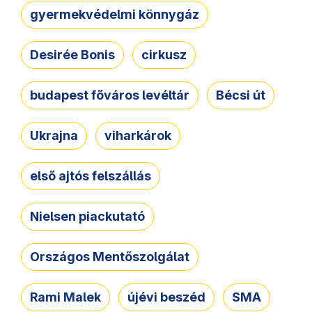
gyermekvédelmi könnygáz
Desirée Bonis
cirkusz
budapest főváros levéltár
Bécsi út
Ukrajna
viharkárok
első ajtós felszállás
Nielsen piackutató
Országos Mentőszolgálat
Rami Malek
újévi beszéd
SMA