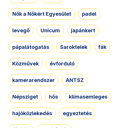
Nők a Nőkért Egyesület
padel
levegő
Unicum
japánkert
pápalátogatás
Saroktelek
fák
Közművek
évforduló
kamerarendszer
ANTSZ
Népsziget
hős
klímasemleges
hajóközlekedés
egyeztetés