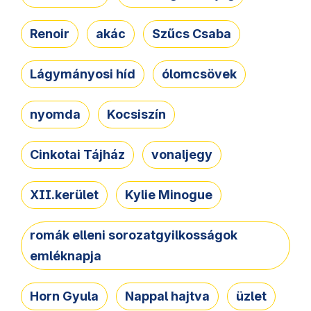
Renoir
akác
Szűcs Csaba
Lágymányosi híd
ólomcsövek
nyomda
Kocsiszín
Cinkotai Tájház
vonaljegy
XII.kerület
Kylie Minogue
romák elleni sorozatgyilkosságok
emléknapja
Horn Gyula
Nappal hajtva
üzlet