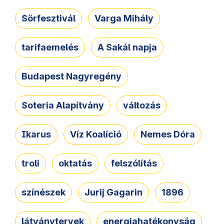
Sörfesztivál
Varga Mihály
tarifaemelés
A Sakál napja
Budapest Nagyregény
Soteria Alapítvány
változás
Ikarus
Víz Koalíció
Nemes Dóra
troli
oktatás
felszólítás
színészek
Jurij Gagarin
1896
látványtervek
energiahatékonyság