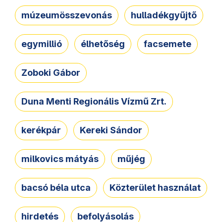
múzeumösszevonás
hulladékgyűjtő
egymillió
élhetőség
facsemete
Zoboki Gábor
Duna Menti Regionális Vízmű Zrt.
kerékpár
Kereki Sándor
milkovics mátyás
műjég
bacsó béla utca
Közterület használat
hirdetés
befolyásolás