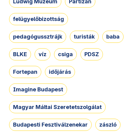
Ludwig Múzeum
Partizán
felügyelőbizottság
pedagógussztrájk
turisták
baba
BLKE
víz
csiga
PDSZ
Fortepan
időjárás
Imagine Budapest
Magyar Máltai Szeretetszolgálat
Budapesti Fesztiválzenekar
zászló