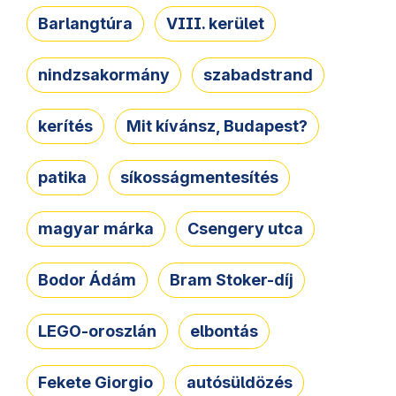
Barlangtúra
VIII. kerület
nindzsakormány
szabadstrand
kerítés
Mit kívánsz, Budapest?
patika
síkosságmentesítés
magyar márka
Csengery utca
Bodor Ádám
Bram Stoker-díj
LEGO-oroszlán
elbontás
Fekete Giorgio
autósüldözés