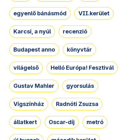
egyenlő bánásmód
VII.kerület
Karcsi, a nyúl
recenzió
Budapest anno
könyvtár
világelső
Helló Európa! Fesztivál
Gustav Mahler
gyorsulás
Vígszínház
Radnóti Zsuzsa
állatkert
Oscar-díj
metró