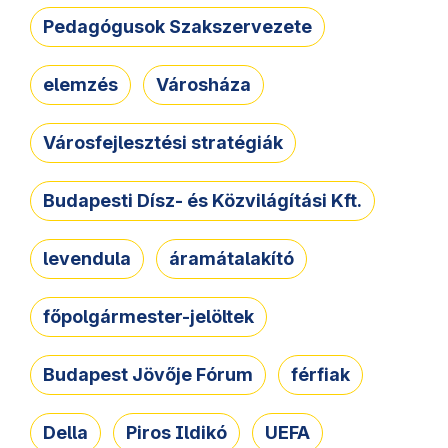
Pedagógusok Szakszervezete
elemzés
Városháza
Városfejlesztési stratégiák
Budapesti Dísz- és Közvilágítási Kft.
levendula
áramátalakító
főpolgármester-jelöltek
Budapest Jövője Fórum
férfiak
Della
Piros Ildikó
UEFA