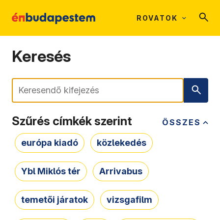
ROVATOK
Keresés
Keresés
Szűrés címkék szerint
ÖSSZES
európa kiadó
közlekedés
Ybl Miklós tér
Arrivabus
temetői járatok
vizsgafilm