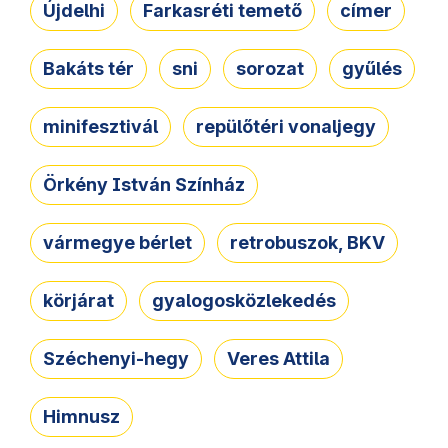
Újdelhi
Farkasréti temető
címer
Bakáts tér
sni
sorozat
gyűlés
minifesztivál
repülőtéri vonaljegy
Örkény István Színház
vármegye bérlet
retrobuszok, BKV
körjárat
gyalogosközlekedés
Széchenyi-hegy
Veres Attila
Himnusz