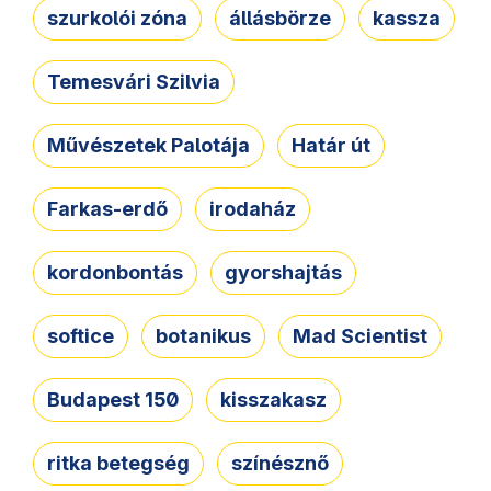
szurkolói zóna
állásbörze
kassza
Temesvári Szilvia
Művészetek Palotája
Határ út
Farkas-erdő
irodaház
kordonbontás
gyorshajtás
softice
botanikus
Mad Scientist
Budapest 150
kisszakasz
ritka betegség
színésznő