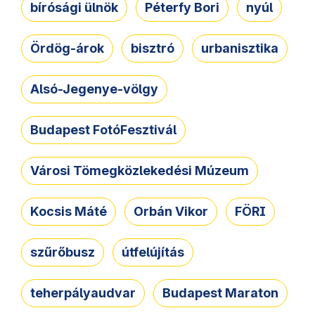
bírósági ülnök
Péterfy Bori
nyúl
Ördög-árok
bisztró
urbanisztika
Alsó-Jegenye-völgy
Budapest FotóFesztivál
Városi Tömegközlekedési Múzeum
Kocsis Máté
Orbán Vikor
FÖRI
szűrőbusz
útfelújítás
teherpályaudvar
Budapest Maraton