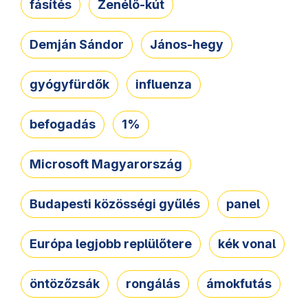
fásítés
Zenélő-kút
Demján Sándor
János-hegy
gyógyfürdők
influenza
befogadás
1%
Microsoft Magyarország
Budapesti közösségi gyűlés
panel
Európa legjobb replülőtere
kék vonal
öntözőzsák
rongálás
ámokfutás