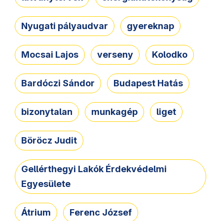
Nyugati pályaudvar
gyereknap
Mocsai Lajos
verseny
Kolodko
Bardóczi Sándor
Budapest Hatás
bizonytalan
munkagép
liget
Böröcz Judit
Gellérthegyi Lakók Érdekvédelmi
Egyesülete
Átrium
Ferenc József