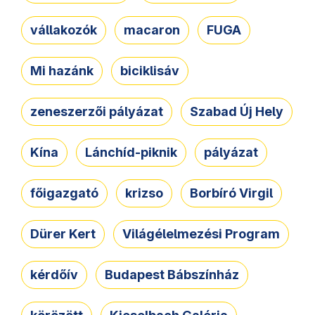
vállakozók
macaron
FUGA
Mi hazánk
biciklisáv
zeneszerzői pályázat
Szabad Új Hely
Kína
Lánchíd-piknik
pályázat
főigazgató
krizso
Borbíró Virgil
Dürer Kert
Világélelmezési Program
kérdőív
Budapest Bábszínház