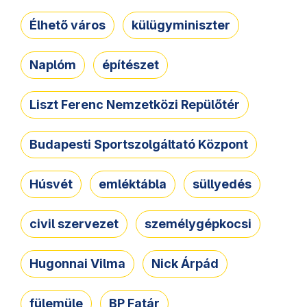
Élhető város
külügyminiszter
Naplóm
építészet
Liszt Ferenc Nemzetközi Repülőtér
Budapesti Sportszolgáltató Központ
Húsvét
emléktábla
süllyedés
civil szervezet
személygépkocsi
Hugonnai Vilma
Nick Árpád
fülemüle
BP Fatár