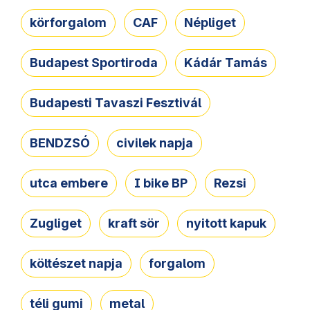
körforgalom
CAF
Népliget
Budapest Sportiroda
Kádár Tamás
Budapesti Tavaszi Fesztivál
BENDZSÓ
civilek napja
utca embere
I bike BP
Rezsi
Zugliget
kraft sör
nyitott kapuk
költészet napja
forgalom
téli gumi
metal