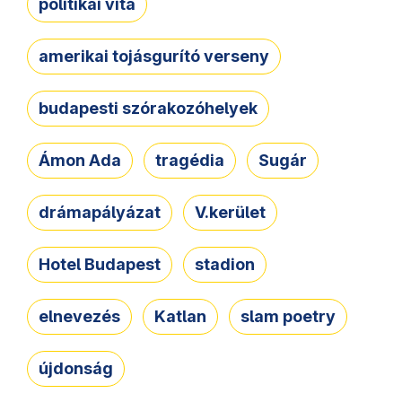
politikai vita
amerikai tojásgurító verseny
budapesti szórakozóhelyek
Ámon Ada
tragédia
Sugár
drámapályázat
V.kerület
Hotel Budapest
stadion
elnevezés
Katlan
slam poetry
újdonság