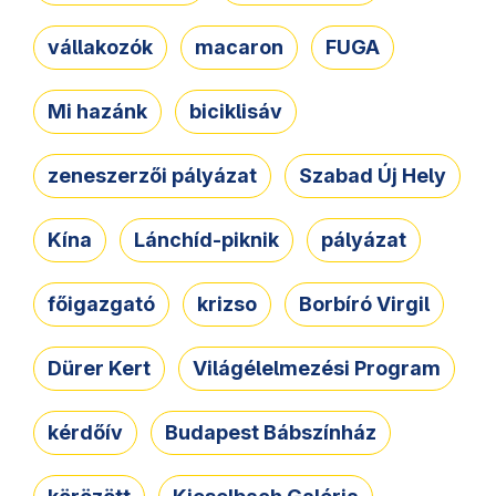
vállakozók
macaron
FUGA
Mi hazánk
biciklisáv
zeneszerzői pályázat
Szabad Új Hely
Kína
Lánchíd-piknik
pályázat
főigazgató
krizso
Borbíró Virgil
Dürer Kert
Világélelmezési Program
kérdőív
Budapest Bábszínház