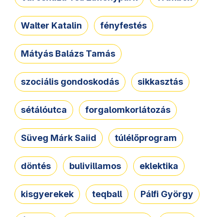
Walter Katalin
fényfestés
Mátyás Balázs Tamás
szociális gondoskodás
sikkasztás
sétálóutca
forgalomkorlátozás
Süveg Márk Saiid
túlélőprogram
döntés
bulivillamos
eklektika
kisgyerekek
teqball
Pálfi György