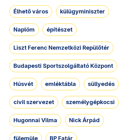
Élhető város
külügyminiszter
Naplóm
építészet
Liszt Ferenc Nemzetközi Repülőtér
Budapesti Sportszolgáltató Központ
Húsvét
emléktábla
süllyedés
civil szervezet
személygépkocsi
Hugonnai Vilma
Nick Árpád
fülemüle
BP Fatár