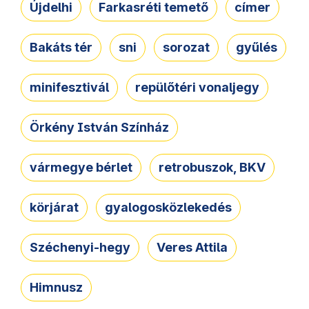
Újdelhi
Farkasréti temető
címer
Bakáts tér
sni
sorozat
gyűlés
minifesztivál
repülőtéri vonaljegy
Örkény István Színház
vármegye bérlet
retrobuszok, BKV
körjárat
gyalogosközlekedés
Széchenyi-hegy
Veres Attila
Himnusz