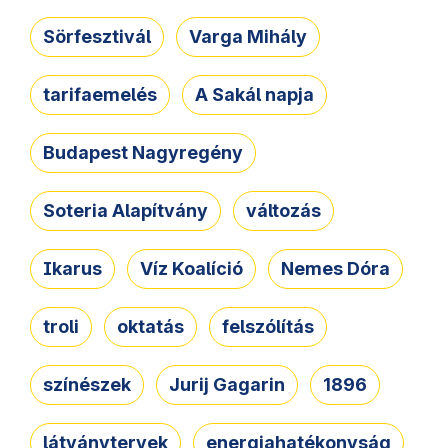
Sörfesztivál
Varga Mihály
tarifaemelés
A Sakál napja
Budapest Nagyregény
Soteria Alapítvány
változás
Ikarus
Víz Koalíció
Nemes Dóra
troli
oktatás
felszólítás
színészek
Jurij Gagarin
1896
látványtervek
energiahatékonyság