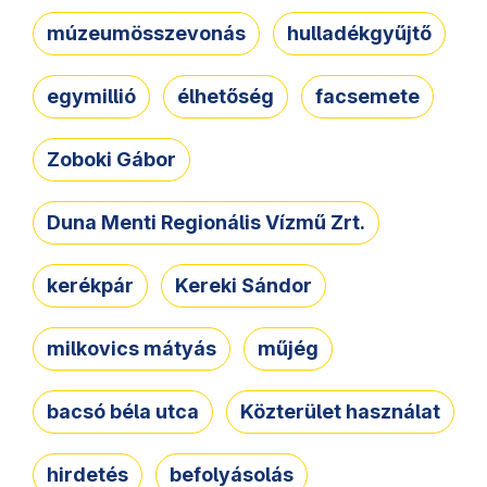
múzeumösszevonás
hulladékgyűjtő
egymillió
élhetőség
facsemete
Zoboki Gábor
Duna Menti Regionális Vízmű Zrt.
kerékpár
Kereki Sándor
milkovics mátyás
műjég
bacsó béla utca
Közterület használat
hirdetés
befolyásolás