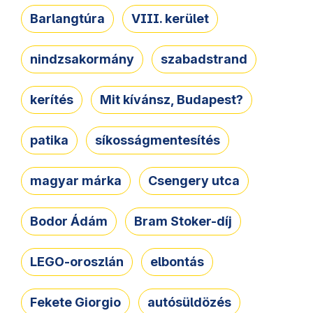
Barlangtúra
VIII. kerület
nindzsakormány
szabadstrand
kerítés
Mit kívánsz, Budapest?
patika
síkosságmentesítés
magyar márka
Csengery utca
Bodor Ádám
Bram Stoker-díj
LEGO-oroszlán
elbontás
Fekete Giorgio
autósüldözés