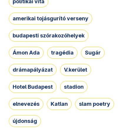
politikai vita
amerikai tojásgurító verseny
budapesti szórakozóhelyek
Ámon Ada
tragédia
Sugár
drámapályázat
V.kerület
Hotel Budapest
stadion
elnevezés
Katlan
slam poetry
újdonság