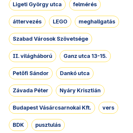
Ligeti György utca
felmérés
áttervezés
LEGO
meghallgatás
Szabad Városok Szövetsége
II. világháború
Ganz utca 13-15.
Petőfi Sándor
Dankó utca
Závada Péter
Nyáry Krisztián
Budapest Vásárcsarnokai Kft.
vers
BDK
pusztulás