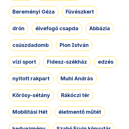
Bereményi Géza
Füvészkert
drón
élvefogó csapda
Abbázia
csúszdadomb
Pion István
vízi sport
Fidesz-székház
edzés
nyitott rakpart
Muhi András
Kőrösy-sétány
Rákóczi tér
Mobilitási Hét
életmentő műtét
kedvezmény
Szabó Ervin könyvtár