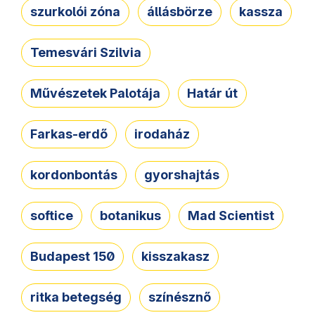
szurkolói zóna
állásbörze
kassza
Temesvári Szilvia
Művészetek Palotája
Határ út
Farkas-erdő
irodaház
kordonbontás
gyorshajtás
softice
botanikus
Mad Scientist
Budapest 150
kisszakasz
ritka betegség
színésznő