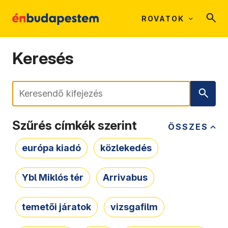
ROVATOK
Keresés
Keresés
Szűrés címkék szerint
ÖSSZES
európa kiadó
közlekedés
Ybl Miklós tér
Arrivabus
temetői járatok
vizsgafilm