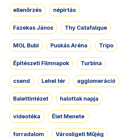
ellenőrzés
népirtás
Fazekas János
Thy Catafalque
MOL Bubi
Puskás Aréna
Tripo
Építészeti Filmnapok
Turbina
csend
Lehel tér
agglomeráció
Balettintézet
halottak napja
videotéka
Élet Menete
forradalom
Városligeti Műjég