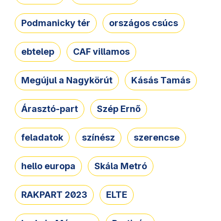
Podmanicky tér
országos csúcs
ebtelep
CAF villamos
Megújul a Nagykörút
Kásás Tamás
Árasztó-part
Szép Ernő
feladatok
színész
szerencse
hello europa
Skála Metró
RAKPART 2023
ELTE