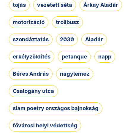
tojás
vezetett séta
Árkay Aladár
motorizáció
trolibusz
szondáztatás
2030
Aladár
erkélyzöldítés
petanque
napp
Béres András
nagylemez
Csalogány utca
slam poetry országos bajnokság
fővárosi helyi védettség