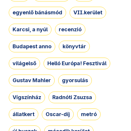
egyenlő bánásmód
VII.kerület
Karcsi, a nyúl
recenzió
Budapest anno
könyvtár
világelső
Helló Európa! Fesztivál
Gustav Mahler
gyorsulás
Vígszínház
Radnóti Zsuzsa
állatkert
Oscar-díj
metró