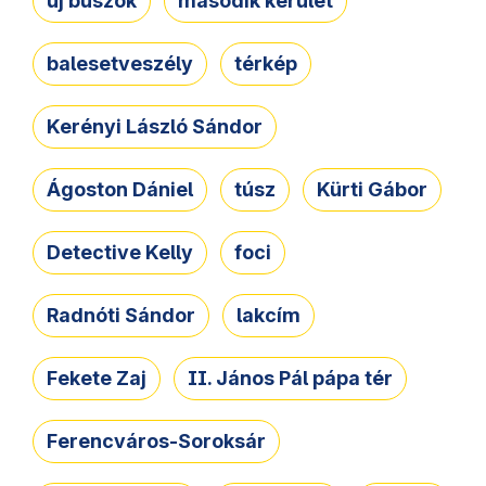
új buszok
második kerület
balesetveszély
térkép
Kerényi László Sándor
Ágoston Dániel
túsz
Kürti Gábor
Detective Kelly
foci
Radnóti Sándor
lakcím
Fekete Zaj
II. János Pál pápa tér
Ferencváros-Soroksár