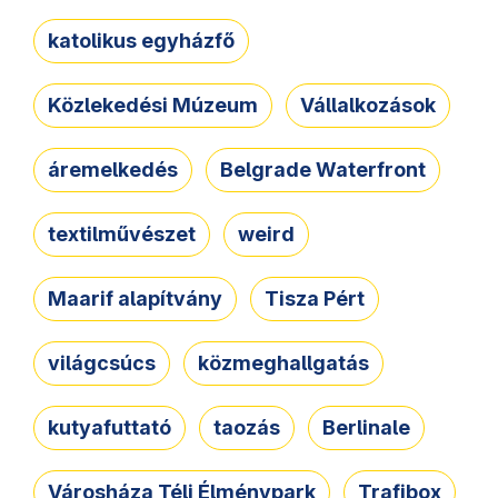
katolikus egyházfő
Közlekedési Múzeum
Vállalkozások
áremelkedés
Belgrade Waterfront
textilművészet
weird
Maarif alapítvány
Tisza Pért
világcsúcs
közmeghallgatás
kutyafuttató
taozás
Berlinale
Városháza Téli Élménypark
Trafibox