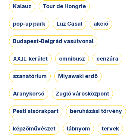
Kalauz
Tour de Hongrie
pop-up park
Luz Casal
akció
Budapest-Belgrád vasútvonal
XXII. kerület
omnibusz
cenzúra
szanatórium
Miyawaki erdő
Aranykorsó
Zugló városközpont
Pesti alsórakpart
beruházási törvény
képzőművészet
lábnyom
tervek