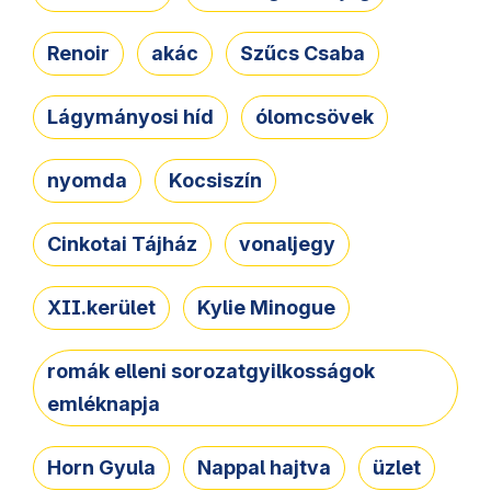
Renoir
akác
Szűcs Csaba
Lágymányosi híd
ólomcsövek
nyomda
Kocsiszín
Cinkotai Tájház
vonaljegy
XII.kerület
Kylie Minogue
romák elleni sorozatgyilkosságok
emléknapja
Horn Gyula
Nappal hajtva
üzlet