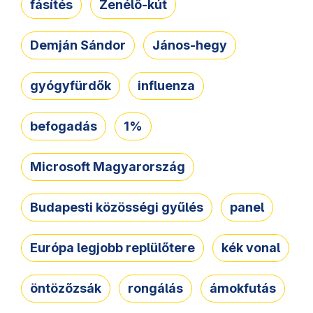
fásítés
Zenélő-kút
Demján Sándor
János-hegy
gyógyfürdők
influenza
befogadás
1%
Microsoft Magyarország
Budapesti közösségi gyűlés
panel
Európa legjobb replülőtere
kék vonal
öntözőzsák
rongálás
ámokfutás