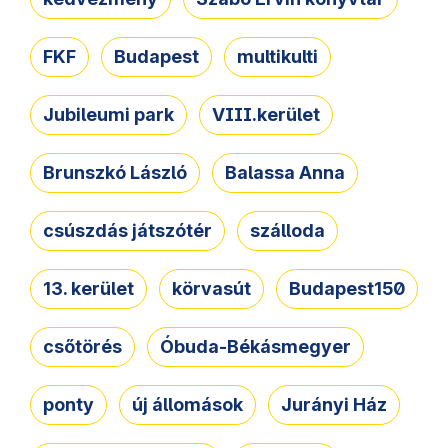
FKF
Budapest
multikulti
Jubileumi park
VIII.kerület
Brunszkó László
Balassa Anna
csúszdás játszótér
szálloda
13. kerület
körvasút
Budapest150
csőtörés
Óbuda-Békásmegyer
ponty
új állomások
Jurányi Ház