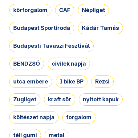
körforgalom
CAF
Népliget
Budapest Sportiroda
Kádár Tamás
Budapesti Tavaszi Fesztivál
BENDZSÓ
civilek napja
utca embere
I bike BP
Rezsi
Zugliget
kraft sör
nyitott kapuk
költészet napja
forgalom
téli gumi
metal