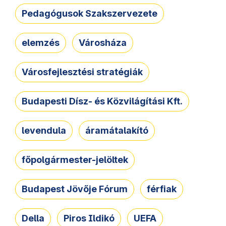
Pedagógusok Szakszervezete
elemzés
Városháza
Városfejlesztési stratégiák
Budapesti Dísz- és Közvilágítási Kft.
levendula
áramátalakító
főpolgármester-jelöltek
Budapest Jövője Fórum
férfiak
Della
Piros Ildikó
UEFA