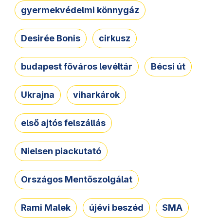
gyermekvédelmi könnygáz
Desirée Bonis
cirkusz
budapest főváros levéltár
Bécsi út
Ukrajna
viharkárok
első ajtós felszállás
Nielsen piackutató
Országos Mentőszolgálat
Rami Malek
újévi beszéd
SMA