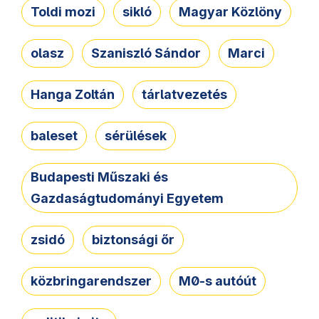
Toldi mozi
sikló
Magyar Közlöny
olasz
Szaniszló Sándor
Marci
Hanga Zoltán
tárlatvezetés
baleset
sérülések
Budapesti Műszaki és
Gazdaságtudományi Egyetem
zsidó
biztonsági őr
közbringarendszer
M0-s autóút