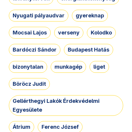
Nyugati pályaudvar
gyereknap
Mocsai Lajos
verseny
Kolodko
Bardóczi Sándor
Budapest Hatás
bizonytalan
munkagép
liget
Böröcz Judit
Gellérthegyi Lakók Érdekvédelmi
Egyesülete
Átrium
Ferenc József