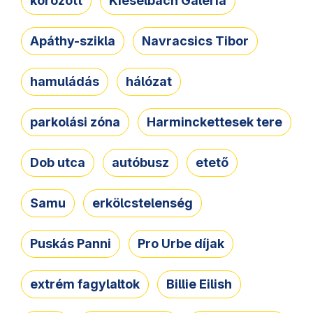
körözött
Kieselbach Galéria
Apáthy-szikla
Navracsics Tibor
hamuládás
hálózat
parkolási zóna
Harminckettesek tere
Dob utca
autóbusz
etető
Samu
erkölcstelenség
Puskás Panni
Pro Urbe díjak
extrém fagylaltok
Billie Eilish