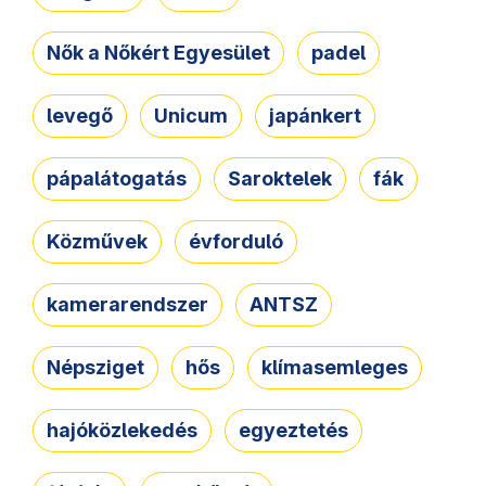
Nők a Nőkért Egyesület
padel
levegő
Unicum
japánkert
pápalátogatás
Saroktelek
fák
Közművek
évforduló
kamerarendszer
ANTSZ
Népsziget
hős
klímasemleges
hajóközlekedés
egyeztetés