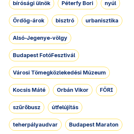
bírósági ülnök
Péterfy Bori
nyúl
Ördög-árok
bisztró
urbanisztika
Alsó-Jegenye-völgy
Budapest FotóFesztivál
Városi Tömegközlekedési Múzeum
Kocsis Máté
Orbán Vikor
FÖRI
szűrőbusz
útfelújítás
teherpályaudvar
Budapest Maraton