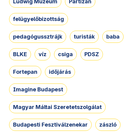
Ludwig Múzeum
Partizán
felügyelőbizottság
pedagógussztrájk
turisták
baba
BLKE
víz
csiga
PDSZ
Fortepan
időjárás
Imagine Budapest
Magyar Máltai Szeretetszolgálat
Budapesti Fesztiválzenekar
zászló