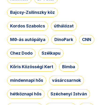
Bajcsy-Zsilinszky köz
Kordos Szabolcs
úthálózat
M0-ás autópálya
DinoPark
CNN
Chez Dodo
Szélkapu
Kőris Közösségi Kert
Bimba
mindennapi hős
vásárcsarnok
hétköznapi hős
Széchenyi István