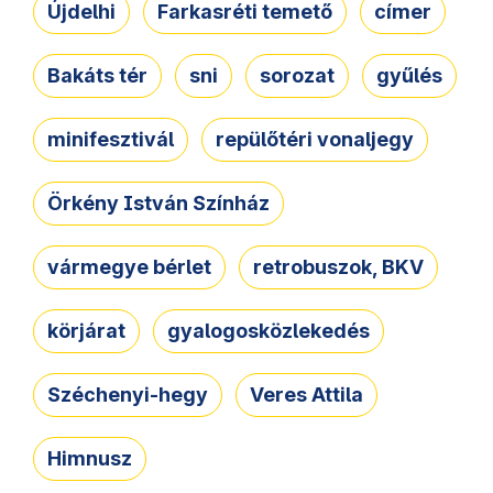
Újdelhi
Farkasréti temető
címer
Bakáts tér
sni
sorozat
gyűlés
minifesztivál
repülőtéri vonaljegy
Örkény István Színház
vármegye bérlet
retrobuszok, BKV
körjárat
gyalogosközlekedés
Széchenyi-hegy
Veres Attila
Himnusz