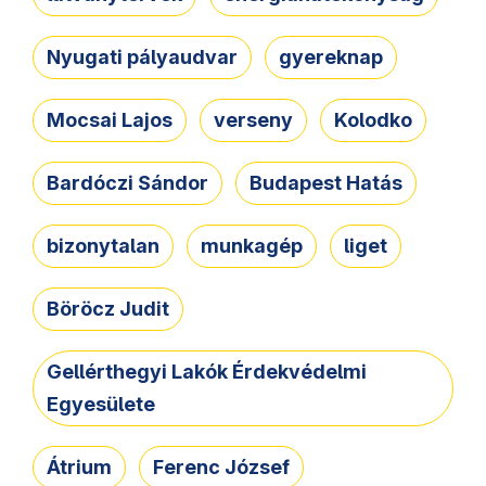
Nyugati pályaudvar
gyereknap
Mocsai Lajos
verseny
Kolodko
Bardóczi Sándor
Budapest Hatás
bizonytalan
munkagép
liget
Böröcz Judit
Gellérthegyi Lakók Érdekvédelmi
Egyesülete
Átrium
Ferenc József