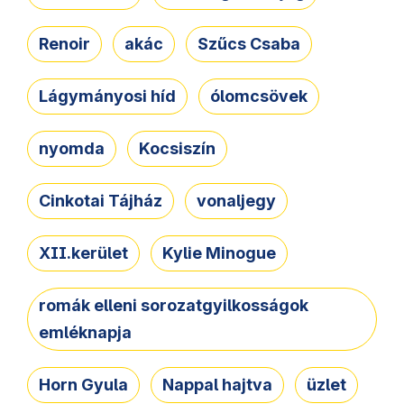
Renoir
akác
Szűcs Csaba
Lágymányosi híd
ólomcsövek
nyomda
Kocsiszín
Cinkotai Tájház
vonaljegy
XII.kerület
Kylie Minogue
romák elleni sorozatgyilkosságok
emléknapja
Horn Gyula
Nappal hajtva
üzlet