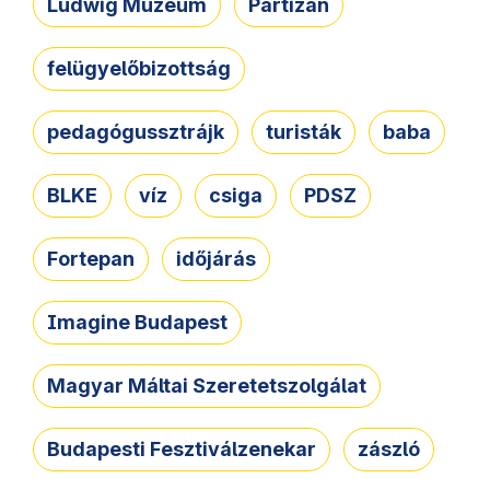
Ludwig Múzeum
Partizán
felügyelőbizottság
pedagógussztrájk
turisták
baba
BLKE
víz
csiga
PDSZ
Fortepan
időjárás
Imagine Budapest
Magyar Máltai Szeretetszolgálat
Budapesti Fesztiválzenekar
zászló