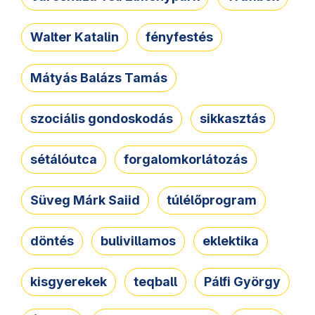
Walter Katalin
fényfestés
Mátyás Balázs Tamás
szociális gondoskodás
sikkasztás
sétálóutca
forgalomkorlátozás
Süveg Márk Saiid
túlélőprogram
döntés
bulivillamos
eklektika
kisgyerekek
teqball
Pálfi György