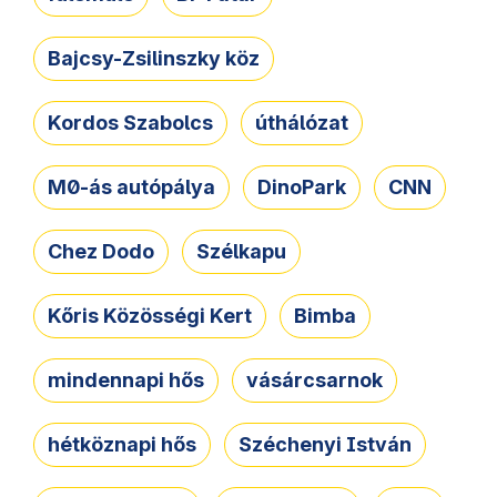
Bajcsy-Zsilinszky köz
Kordos Szabolcs
úthálózat
M0-ás autópálya
DinoPark
CNN
Chez Dodo
Szélkapu
Kőris Közösségi Kert
Bimba
mindennapi hős
vásárcsarnok
hétköznapi hős
Széchenyi István