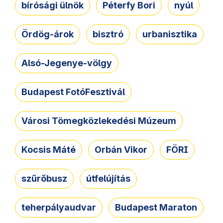
bírósági ülnök
Péterfy Bori
nyúl
Ördög-árok
bisztró
urbanisztika
Alsó-Jegenye-völgy
Budapest FotóFesztivál
Városi Tömegközlekedési Múzeum
Kocsis Máté
Orbán Vikor
FÖRI
szűrőbusz
útfelújítás
teherpályaudvar
Budapest Maraton