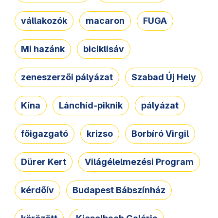
vállakozók
macaron
FUGA
Mi hazánk
biciklisáv
zeneszerzői pályázat
Szabad Új Hely
Kína
Lánchíd-piknik
pályázat
főigazgató
krizso
Borbíró Virgil
Dürer Kert
Világélelmezési Program
kérdőív
Budapest Bábszínház