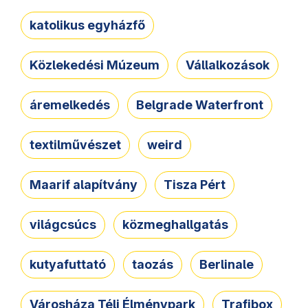
katolikus egyházfő
Közlekedési Múzeum
Vállalkozások
áremelkedés
Belgrade Waterfront
textilművészet
weird
Maarif alapítvány
Tisza Pért
világcsúcs
közmeghallgatás
kutyafuttató
taozás
Berlinale
Városháza Téli Élménypark
Trafibox