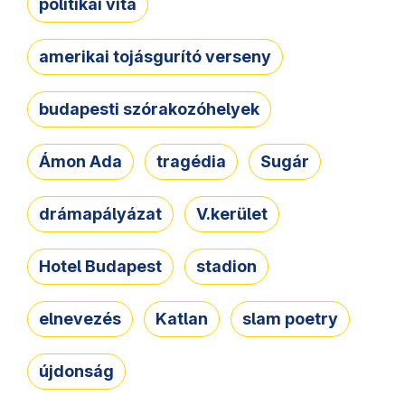
politikai vita
amerikai tojásgurító verseny
budapesti szórakozóhelyek
Ámon Ada
tragédia
Sugár
drámapályázat
V.kerület
Hotel Budapest
stadion
elnevezés
Katlan
slam poetry
újdonság