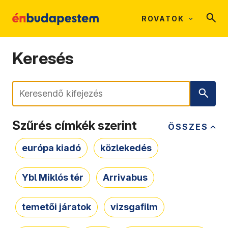
ROVATOK
Keresés
Keresés
Szűrés címkék szerint
ÖSSZES
európa kiadó
közlekedés
Ybl Miklós tér
Arrivabus
temetői járatok
vizsgafilm