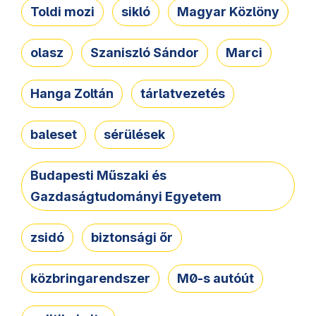
Toldi mozi
sikló
Magyar Közlöny
olasz
Szaniszló Sándor
Marci
Hanga Zoltán
tárlatvezetés
baleset
sérülések
Budapesti Műszaki és
Gazdaságtudományi Egyetem
zsidó
biztonsági őr
közbringarendszer
M0-s autóút