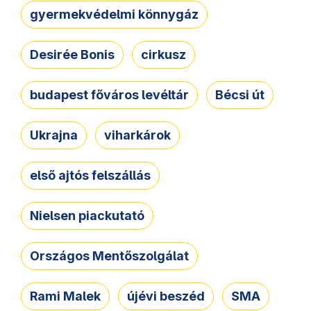
gyermekvédelmi könnygáz
Desirée Bonis
cirkusz
budapest főváros levéltár
Bécsi út
Ukrajna
viharkárok
első ajtós felszállás
Nielsen piackutató
Országos Mentőszolgálat
Rami Malek
újévi beszéd
SMA