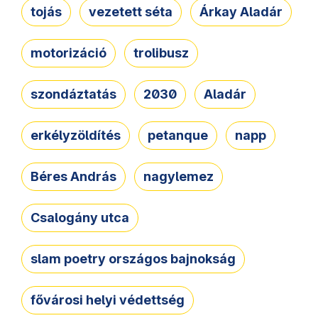
tojás
vezetett séta
Árkay Aladár
motorizáció
trolibusz
szondáztatás
2030
Aladár
erkélyzöldítés
petanque
napp
Béres András
nagylemez
Csalogány utca
slam poetry országos bajnokság
fővárosi helyi védettség