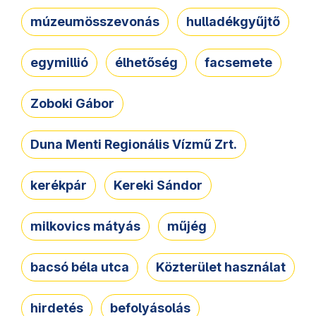
múzeumösszevonás
hulladékgyűjtő
egymillió
élhetőség
facsemete
Zoboki Gábor
Duna Menti Regionális Vízmű Zrt.
kerékpár
Kereki Sándor
milkovics mátyás
műjég
bacsó béla utca
Közterület használat
hirdetés
befolyásolás