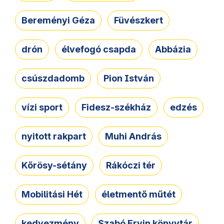
Bereményi Géza
Füvészkert
drón
élvefogó csapda
Abbázia
csúszdadomb
Pion István
vízi sport
Fidesz-székház
edzés
nyitott rakpart
Muhi András
Kőrösy-sétány
Rákóczi tér
Mobilitási Hét
életmentő műtét
kedvezmény
Szabó Ervin könyvtár