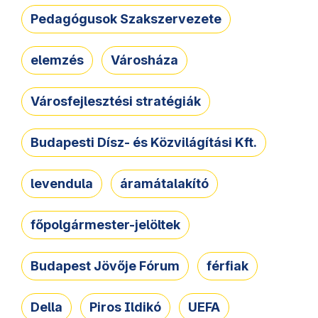
Pedagógusok Szakszervezete
elemzés
Városháza
Városfejlesztési stratégiák
Budapesti Dísz- és Közvilágítási Kft.
levendula
áramátalakító
főpolgármester-jelöltek
Budapest Jövője Fórum
férfiak
Della
Piros Ildikó
UEFA