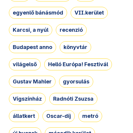
egyenlő bánásmód
VII.kerület
Karcsi, a nyúl
recenzió
Budapest anno
könyvtár
világelső
Helló Európa! Fesztivál
Gustav Mahler
gyorsulás
Vígszínház
Radnóti Zsuzsa
állatkert
Oscar-díj
metró