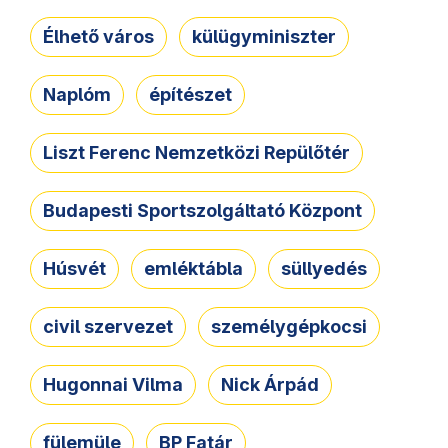
Élhető város
külügyminiszter
Naplóm
építészet
Liszt Ferenc Nemzetközi Repülőtér
Budapesti Sportszolgáltató Központ
Húsvét
emléktábla
süllyedés
civil szervezet
személygépkocsi
Hugonnai Vilma
Nick Árpád
fülemüle
BP Fatár