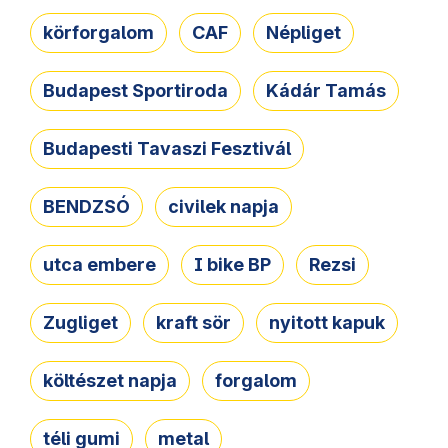
körforgalom
CAF
Népliget
Budapest Sportiroda
Kádár Tamás
Budapesti Tavaszi Fesztivál
BENDZSÓ
civilek napja
utca embere
I bike BP
Rezsi
Zugliget
kraft sör
nyitott kapuk
költészet napja
forgalom
téli gumi
metal