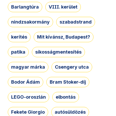
Barlangtúra
VIII. kerület
nindzsakormány
szabadstrand
kerítés
Mit kívánsz, Budapest?
patika
síkosságmentesítés
magyar márka
Csengery utca
Bodor Ádám
Bram Stoker-díj
LEGO-oroszlán
elbontás
Fekete Giorgio
autósüldözés