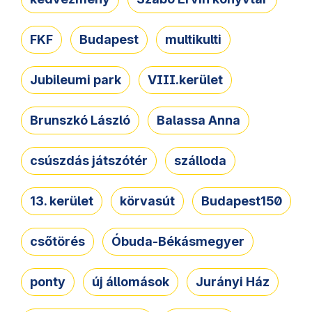
FKF
Budapest
multikulti
Jubileumi park
VIII.kerület
Brunszkó László
Balassa Anna
csúszdás játszótér
szálloda
13. kerület
körvasút
Budapest150
csőtörés
Óbuda-Békásmegyer
ponty
új állomások
Jurányi Ház