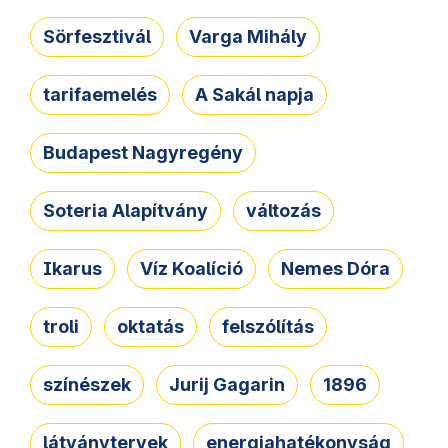
Sörfesztivál
Varga Mihály
tarifaemelés
A Sakál napja
Budapest Nagyregény
Soteria Alapítvány
változás
Ikarus
Víz Koalíció
Nemes Dóra
troli
oktatás
felszólítás
színészek
Jurij Gagarin
1896
látványtervek
energiahatékonyság