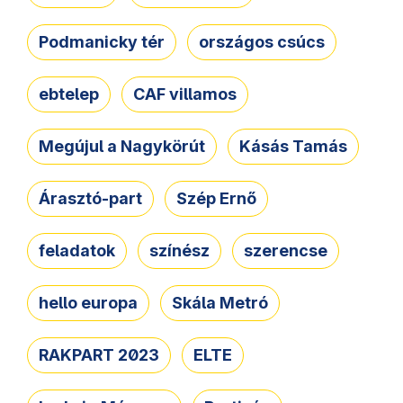
Podmanicky tér
országos csúcs
ebtelep
CAF villamos
Megújul a Nagykörút
Kásás Tamás
Árasztó-part
Szép Ernő
feladatok
színész
szerencse
hello europa
Skála Metró
RAKPART 2023
ELTE