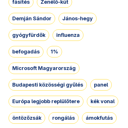
fásítés
Zenélő-kút
Demján Sándor
János-hegy
gyógyfürdők
influenza
befogadás
1%
Microsoft Magyarország
Budapesti közösségi gyűlés
panel
Európa legjobb replülőtere
kék vonal
öntözőzsák
rongálás
ámokfutás