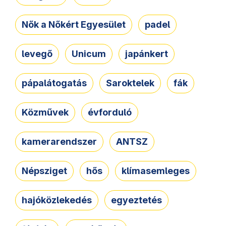
Nők a Nőkért Egyesület
padel
levegő
Unicum
japánkert
pápalátogatás
Saroktelek
fák
Közművek
évforduló
kamerarendszer
ANTSZ
Népsziget
hős
klímasemleges
hajóközlekedés
egyeztetés