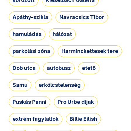
körözött
Kieselbach Galéria
Apáthy-szikla
Navracsics Tibor
hamuládás
hálózat
parkolási zóna
Harminckettesek tere
Dob utca
autóbusz
etető
Samu
erkölcstelenség
Puskás Panni
Pro Urbe díjak
extrém fagylaltok
Billie Eilish