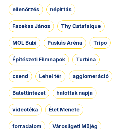
ellenőrzés
népirtás
Fazekas János
Thy Catafalque
MOL Bubi
Puskás Aréna
Tripo
Építészeti Filmnapok
Turbina
csend
Lehel tér
agglomeráció
Balettintézet
halottak napja
videotéka
Élet Menete
forradalom
Városligeti Műjég