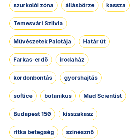
szurkolói zóna
állásbörze
kassza
Temesvári Szilvia
Művészetek Palotája
Határ út
Farkas-erdő
irodaház
kordonbontás
gyorshajtás
softice
botanikus
Mad Scientist
Budapest 150
kisszakasz
ritka betegség
színésznő