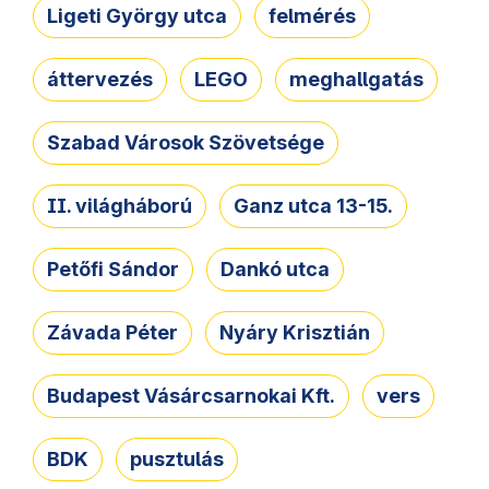
Ligeti György utca
felmérés
áttervezés
LEGO
meghallgatás
Szabad Városok Szövetsége
II. világháború
Ganz utca 13-15.
Petőfi Sándor
Dankó utca
Závada Péter
Nyáry Krisztián
Budapest Vásárcsarnokai Kft.
vers
BDK
pusztulás