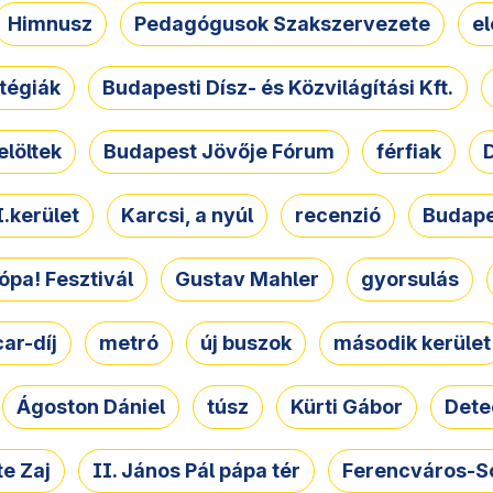
Himnusz
Pedagógusok Szakszervezete
e
atégiák
Budapesti Dísz- és Közvilágítási Kft.
elöltek
Budapest Jövője Fórum
férfiak
D
.kerület
Karcsi, a nyúl
recenzió
Budape
ópa! Fesztivál
Gustav Mahler
gyorsulás
ar-díj
metró
új buszok
második kerület
Ágoston Dániel
túsz
Kürti Gábor
Dete
e Zaj
II. János Pál pápa tér
Ferencváros-S