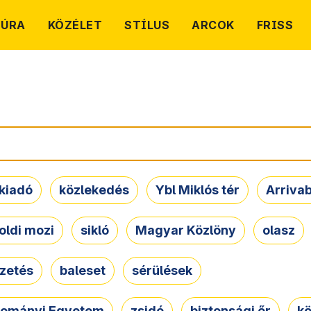
TÚRA
KÖZÉLET
STÍLUS
ARCOK
FRISS
kiadó
közlekedés
Ybl Miklós tér
Arriva
oldi mozi
sikló
Magyar Közlöny
olasz
ezetés
baleset
sérülések
dományi Egyetem
zsidó
biztonsági őr
kö