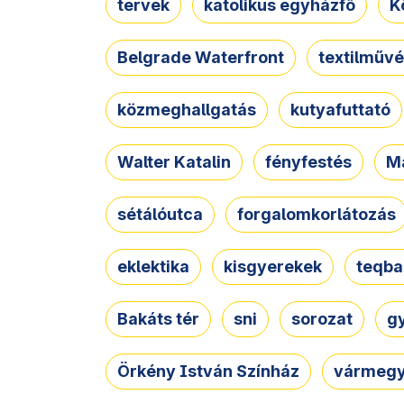
tervek
katolikus egyházfő
K
Belgrade Waterfront
textilművé
közmeghallgatás
kutyafuttató
Walter Katalin
fényfestés
M
sétálóutca
forgalomkorlátozás
eklektika
kisgyerekek
teqba
Bakáts tér
sni
sorozat
g
Örkény István Színház
vármegy