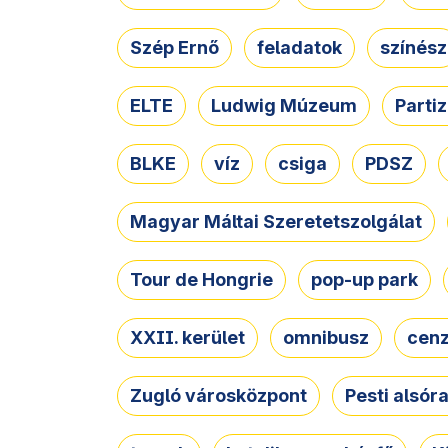
Szép Ernő
feladatok
színész
ELTE
Ludwig Múzeum
Parti
BLKE
víz
csiga
PDSZ
Magyar Máltai Szeretetszolgálat
Tour de Hongrie
pop-up park
XXII. kerület
omnibusz
cen
Zugló városközpont
Pesti alsór