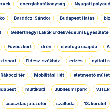
ervek
energiahatékonyság
Nyugati pályau
ko
Bardóczi Sándor
Budapest Hatás
bi
t
Gellérthegyi Lakók Érdekvédelmi Egyesülete
Füvészkert
drón
élvefogó csapda
A
ízi sport
Fidesz-székház
edzés
nyitott 
Rákóczi tér
Mobilitási Hét
életmentő műtét
udapest
multikulti
Jubileumi park
VIII.k
csúszdás játszótér
szálloda
13. kerület