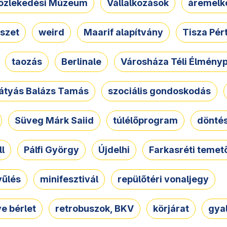
özlekedési Múzeum
Vállalkozások
áremelk
szet
weird
Maarif alapítvány
Tisza Pér
taozás
Berlinale
Városháza Téli Élmény
átyás Balázs Tamás
szociális gondoskodás
Süveg Márk Saiid
túlélőprogram
dönté
ll
Pálfi György
Újdelhi
Farkasréti temet
yűlés
minifesztivál
repülőtéri vonaljegy
e bérlet
retrobuszok, BKV
körjárat
gya