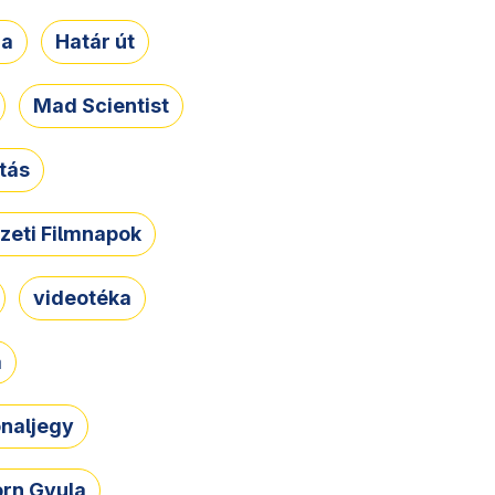
ja
Határ út
Mad Scientist
tás
zeti Filmnapok
videotéka
a
naljegy
rn Gyula