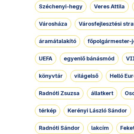
Széchenyi-hegy
Veres Attila
Városháza
Városfejlesztési str
áramátalakító
főpolgármester-j
UEFA
egyenlő bánásmód
VII
könyvtár
világelső
Helló Eur
Radnóti Zsuzsa
állatkert
Osc
térkép
Kerényi László Sándor
Radnóti Sándor
lakcím
Feket