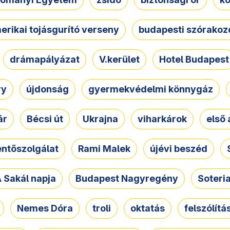
erikai tojásgurító verseny
budapesti szórakoz
drámapályázat
V.kerület
Hotel Budapest
ry
újdonság
gyermekvédelmi könnygáz
ár
Bécsi út
Ukrajna
viharkárok
első 
ntőszolgálat
Rami Malek
újévi beszéd
 Sakál napja
Budapest Nagyregény
Soteri
Nemes Dóra
troli
oktatás
felszólítá