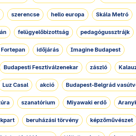
szerencse
hello europa
Skála Metró
zán
felügyelőbizottság
pedagógussztrájk
Fortepan
időjárás
Imagine Budapest
Budapesti Fesztiválzenekar
zászló
Kalau
Luz Casal
akció
Budapest-Belgrád vasútv
zúra
szanatórium
Miyawaki erdő
Arany
akpart
beruházási törvény
képzőművészet