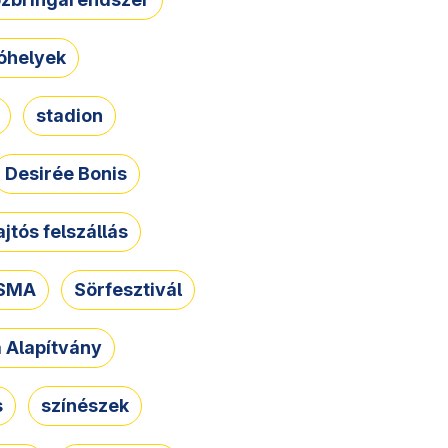
óhelyek
stadion
Desirée Bonis
ajtós felszállás
SMA
Sörfesztivál
a Alapítvány
s
színészek