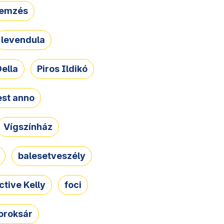
lemzés
levendula
ella
Piros Ildikó
st anno
Vígszínház
balesetveszély
ctive Kelly
foci
oroksár