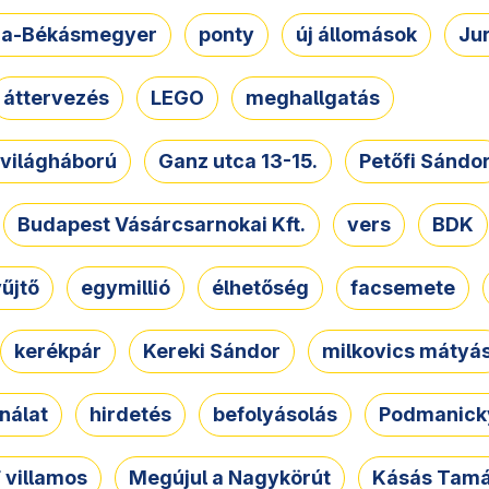
a-Békásmegyer
ponty
új állomások
Ju
áttervezés
LEGO
meghallgatás
. világháború
Ganz utca 13-15.
Petőfi Sándo
Budapest Vásárcsarnokai Kft.
vers
BDK
űjtő
egymillió
élhetőség
facsemete
kerékpár
Kereki Sándor
milkovics mátyá
nálat
hirdetés
befolyásolás
Podmanicky
 villamos
Megújul a Nagykörút
Kásás Tam