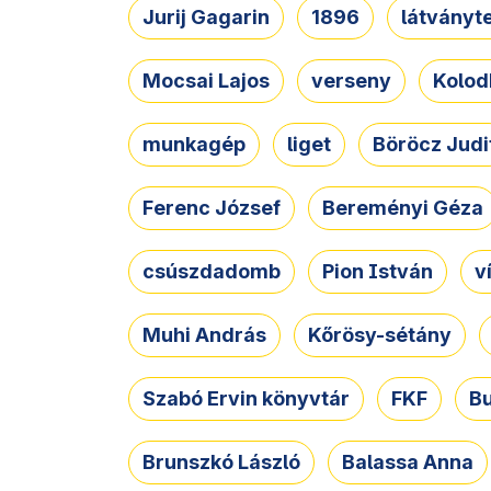
Jurij Gagarin
1896
látványt
Mocsai Lajos
verseny
Kolod
munkagép
liget
Böröcz Judi
Ferenc József
Bereményi Géza
csúszdadomb
Pion István
v
Muhi András
Kőrösy-sétány
Szabó Ervin könyvtár
FKF
B
Brunszkó László
Balassa Anna