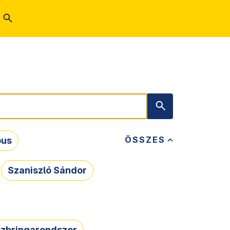
ÖSSZES
bus
Szaniszló Sándor
zbringarendszer