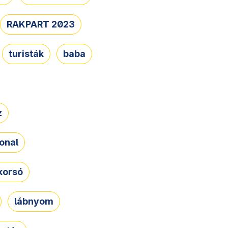
RAKPART 2023
turisták
baba
z
onal
korsó
lábnyom