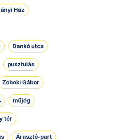
rányi Ház
r
Dankó utca
pusztulás
Zoboki Gábor
s
műjég
 tér
ás
Árasztó-part