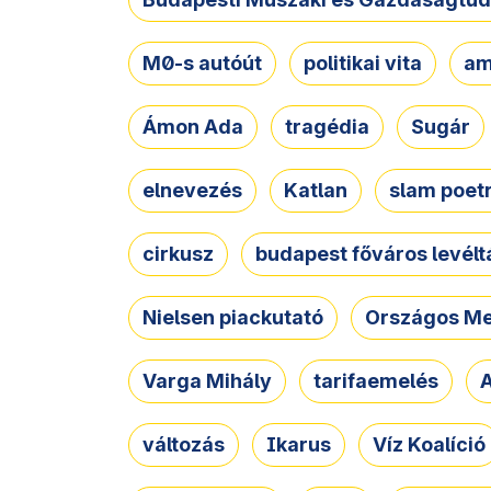
M0-s autóút
politikai vita
am
Ámon Ada
tragédia
Sugár
elnevezés
Katlan
slam poet
cirkusz
budapest főváros levélt
Nielsen piackutató
Országos Me
Varga Mihály
tarifaemelés
A
változás
Ikarus
Víz Koalíció