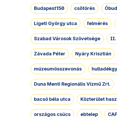
Budapest150
csőtörés
Óbud
Ligeti György utca
felmérés
Szabad Városok Szövetsége
II
Závada Péter
Nyáry Krisztián
múzeumösszevonás
hulladékgy
Duna Menti Regionális Vízmű Zrt.
bacsó béla utca
Közterület hasz
országos csúcs
ebtelep
CAF