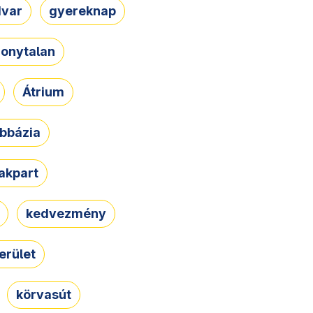
dvar
gyereknap
zonytalan
Átrium
bbázia
rakpart
kedvezmény
erület
körvasút