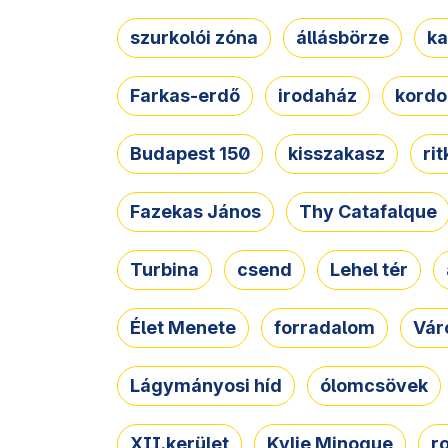
szurkolói zóna
állásbörze
ka
Farkas-erdő
irodaház
kordo
Budapest 150
kisszakasz
ri
Fazekas János
Thy Catafalque
Turbina
csend
Lehel tér
Élet Menete
forradalom
Vár
Lágymányosi híd
ólomcsövek
XII.kerület
Kylie Minogue
r