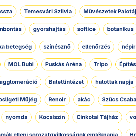
ssza
Temesvári Szilvia
Művészetek Palotá
nbontás
gyorshajtás
softice
botanikus
tka betegség
színésznő
ellenőrzés
népir
MOL Bubi
Puskás Aréna
Tripo
Építés
agglomeráció
Balettintézet
halottak napja
osligeti Műjég
Renoir
akác
Szűcs Csab
nyomda
Kocsiszín
Cinkotai Tájház
vo
omák elleni sorozatgyilkosságok emléknapja
Ho