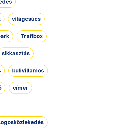
edés
t
világcsúcs
park
Trafibox
sikkasztás
s
bulivillamos
ő
címer
logosközlekedés