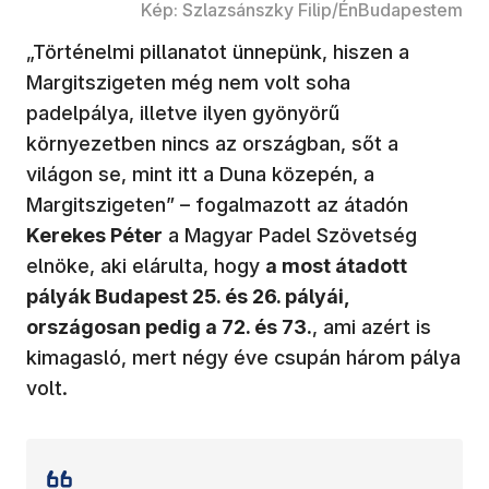
Kép: Szlazsánszky Filip/ÉnBudapestem
„Történelmi pillanatot ünnepünk, hiszen a
Margitszigeten még nem volt soha
padelpálya, illetve ilyen gyönyörű
környezetben nincs az országban, sőt a
világon se, mint itt a Duna közepén, a
Margitszigeten” – fogalmazott az átadón
Kerekes Péter
a Magyar Padel Szövetség
elnöke, aki elárulta, hogy
a most átadott
pályák Budapest 25. és 26. pályái,
országosan pedig a 72. és 73.
, ami azért is
kimagasló, mert négy éve csupán három pálya
volt.