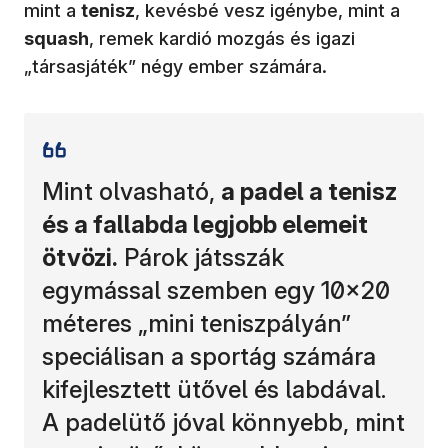
mint a
tenisz
, kevésbé vesz igénybe, mint a
squash
, remek kardió mozgás és igazi
„társasjáték” négy ember számára.
Mint olvasható,
a padel a tenisz
és a fallabda legjobb elemeit
ötvözi.
Párok játsszák
egymással szemben egy 10×20
méteres „mini teniszpályán”
speciálisan a sportág számára
kifejlesztett ütővel és labdával.
A padelütő jóval könnyebb, mint